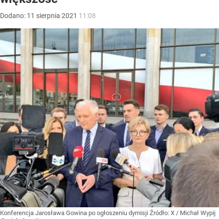
Dodano:
11
sierpnia
2021
11:08
Konferencja Jarosława Gowina po ogłoszeniu dymisji
Źródło:
X
/
Michał Wypij