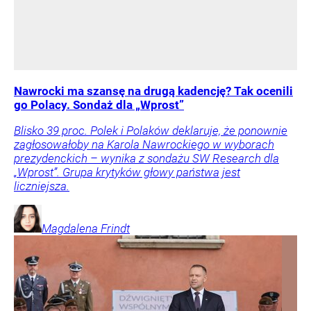
Nawrocki ma szansę na drugą kadencję? Tak ocenili
go Polacy. Sondaż dla „Wprost”
Blisko 39 proc. Polek i Polaków deklaruje, że ponownie
zagłosowałoby na Karola Nawrockiego w wyborach
prezydenckich – wynika z sondażu SW Research dla
„Wprost”. Grupa krytyków głowy państwa jest
liczniejsza.
Magdalena
Frindt