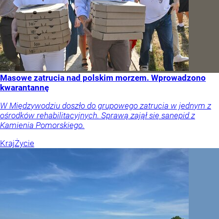
Masowe zatrucia nad polskim morzem. Wprowadzono
kwarantannę
W Międzywodziu doszło do grupowego zatrucia w jednym z
ośrodków rehabilitacyjnych. Sprawą zajął się sanepid z
Kamienia Pomorskiego.
Kraj
Życie