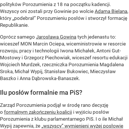
polityków Porozumienia z 18 na początku kadencji.
Wszyscy oni zostali przy Gowinie po wolcie
Adama Bielana
,
który „podebrał” Porozumieniu posłów i stworzył formację
Republikanie.
Oprócz samego
Jarosława Gowina
tych jedenastu to:
wiceszef MON Marcin Ociepa, wiceministrowie w resorcie
rozwoju, pracy i technologii Iwona Michałek, Antoni Gut-
Mostowy i Grzegorz Piechowiak, wiceszef resortu edukacji
Wojciech Murdzek, rzeczniczka Porozumienia Magdalena
Sroka, Michał Wypij, Stanisław Bukowiec, Mieczysław
Baszko i Anna Dąbrowska-Banaszek.
Ilu posłów formalnie ma PiS?
Zarząd Porozumienia podjął w środę rano decyzję
o
formalnym zakończeniu koalicji
i wyjściu posłów
Porozumienia z klubu parlamentarnego PiS. I o ile Michał
Wypij zapewnia, że
„wszyscy” wymienieni wyżej posłowie