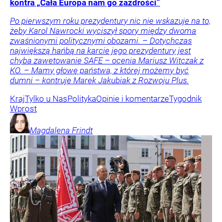
kontra „Cała Europa nam go zazdrości”
Po pierwszym roku prezydentury nic nie wskazuje na to,
żeby Karol Nawrocki wyciszył spory między dwoma
zwaśnionymi politycznymi obozami. – Dotychczas
największą hańbą na karcie jego prezydentury jest
chyba zawetowanie SAFE – ocenia Mariusz Witczak z
KO. – Mamy głowę państwa, z której możemy być
dumni – kontruje Marek Jakubiak z Rozwoju Plus.
Kraj
Tylko u Nas
Polityka
Opinie i komentarze
Tygodnik
Wprost
Magdalena
Frindt