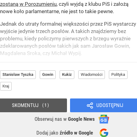
zostaną w Porozumieniu
, czyli wyjdą z klubu PiS i założą
nowe koło parlamentarne, nie jest to takie pewne.
Jednak do utraty formalnej większości przez PiS wystarczy
wyjście jedynie trzech posłów. A takich znajdziemy bez
problemu, kiedy policzymy pierwszych z brzegu wyraźnie
zdeklarowanych posłów takich jak sam Jarosław Gowin,
Magdalena Sroka, czy Michał Wypij.
Stanisław Tyszka
Gowin
Kukiz
Wiadomości
Polityka
Kraj
SKOMENTUJ
UDOSTĘPNIJ
1
Obserwuj nas
w
Google News
Dodaj jako
źródło w Google