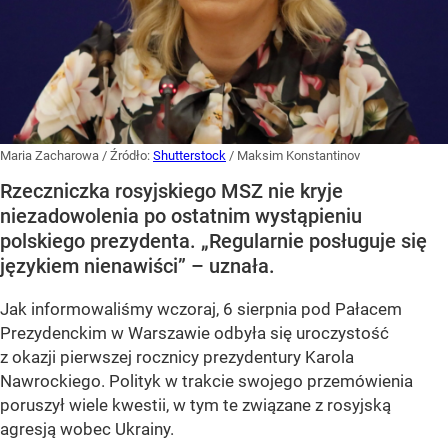
Maria Zacharowa
/ Źródło:
Shutterstock
/
Maksim Konstantinov
Rzeczniczka rosyjskiego MSZ nie kryje
niezadowolenia po ostatnim wystąpieniu
polskiego prezydenta. „Regularnie posługuje się
językiem nienawiści” – uznała.
Jak informowaliśmy wczoraj, 6 sierpnia pod Pałacem
Prezydenckim w Warszawie odbyła się uroczystość
z okazji pierwszej rocznicy prezydentury Karola
Nawrockiego. Polityk w trakcie swojego przemówienia
poruszył wiele kwestii, w tym te związane z rosyjską
agresją wobec Ukrainy.