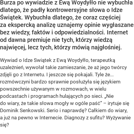
Burza po wywiadzie z Ewą Woydyłło nie wybuchła
dlatego, że padły kontrowersyjne słowa o Idze
Świątek. Wybuchła dlatego, że coraz częściej
za ekspercką analizę uznajemy opinie wygłaszane
bez wiedzy, faktów i odpowiedzialności. Internet
od dawna premiuje nie tych, którzy wiedzą
najwięcej, lecz tych, którzy mówią najgłośniej.
Wywiad o Idze Swiątek z Ewą Woydyłło, terapeutką
uzależnień, wywołał takie zamieszanie, że aż jego twórcy
zdjęli go z Internetu. I jeszcze się pokajali. Tyle że...
rozmówczyni bardzo sprawnie posłużyła się językiem
powszechnie używanym w rozmowach, w wielu
podcastach i programach hulających po sieci. „Nie
do wiary, że takie słowa mogły w ogóle paść” – irytuje się
Dominik Senkowski. Serio i naprawdę? Całkiem do wiary,
a już na pewno w Internecie. Diagnozy z sufitu? Wyżywanie
się?