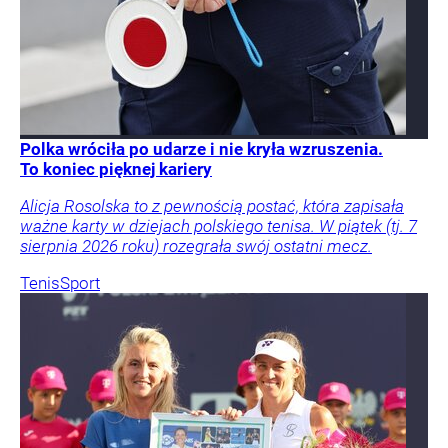
Polka wróciła po udarze i nie kryła wzruszenia.
To koniec pięknej kariery
Alicja Rosolska to z pewnością postać, która zapisała
ważne karty w dziejach polskiego tenisa. W piątek (tj. 7
sierpnia 2026 roku) rozegrała swój ostatni mecz.
Tenis
Sport