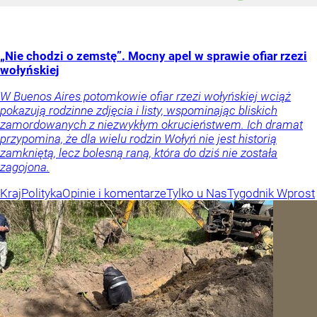
„Nie chodzi o zemstę”. Mocny apel w sprawie ofiar rzezi
wołyńskiej
W Buenos Aires potomkowie ofiar rzezi wołyńskiej wciąż
pokazują rodzinne zdjęcia i listy, wspominając bliskich
zamordowanych z niezwykłym okrucieństwem. Ich dramat
przypomina, że dla wielu rodzin Wołyń nie jest historią
zamkniętą, lecz bolesną raną, która do dziś nie została
zagojona.
Kraj
Polityka
Opinie i komentarze
Tylko u Nas
Tygodnik Wprost