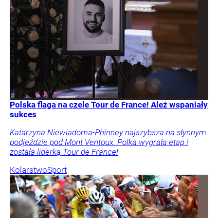
Polska flaga na czele Tour de France! Ależ wspaniały
sukces
Katarzyna Niewiadoma-Phinney najszybsza na słynnym
podjeździe pod Mont Ventoux. Polka wygrała etap i
została liderką Tour de France!
Kolarstwo
Sport