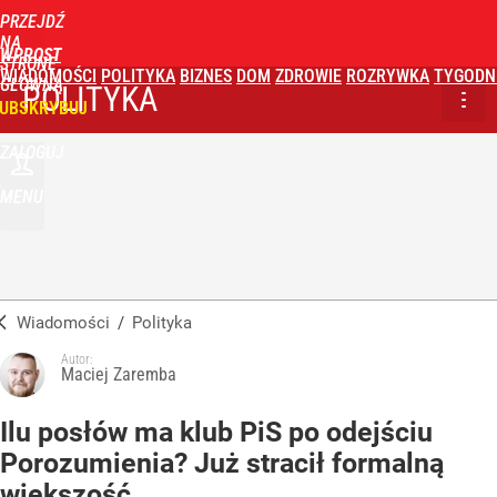
PRZEJDŹ
NA
WPROST
STRONĘ
WIADOMOŚCI
POLITYKA
BIZNES
DOM
ZDROWIE
ROZRYWKA
TYGODN
GŁÓWNĄ
POLITYKA
UBSKRYBUJ
ZALOGUJ
MENU
Wiadomości
/
Polityka
Autor:
Maciej Zaremba
Ilu posłów ma klub PiS po odejściu
Porozumienia? Już stracił formalną
większość