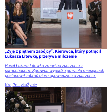
„Żyję z piętnem zabójcy”. Kierowca, który potrącił
Łukasza Litewkę, przerywa milczenie
Poseł Łukasz Litewka zmarł po zderzeniu z
samochodem. Sprawca wypadku po wielu miesiącach
postanowił zabrać głos i opowiedzieć o zdarzeniu.
Kraj
Polityka
Życie