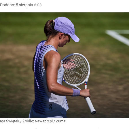
Dodano:
5
sierpnia
6:08
Iga Świątek
/ Źródło:
Newspix.pl
/
Zuma