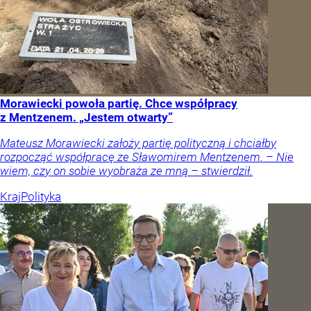
Morawiecki powoła partię. Chce współpracy
z Mentzenem. „Jestem otwarty”
Mateusz Morawiecki założy partię polityczną i chciałby
rozpocząć współpracę ze Sławomirem Mentzenem. – Nie
wiem, czy on sobie wyobraża ze mną – stwierdził.
Kraj
Polityka