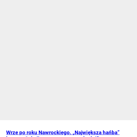
Wrze po roku Nawrockiego. „Największa hańba”