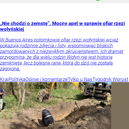
„Nie chodzi o zemstę”. Mocny apel w sprawie ofiar rzezi
wołyńskiej
W Buenos Aires potomkowie ofiar rzezi wołyńskiej wciąż
pokazują rodzinne zdjęcia i listy, wspominając bliskich
zamordowanych z niezwykłym okrucieństwem. Ich dramat
przypomina, że dla wielu rodzin Wołyń nie jest historią
zamkniętą, lecz bolesną raną, która do dziś nie została
zagojona.
Kraj
Polityka
Opinie i komentarze
Tylko u Nas
Tygodnik Wprost