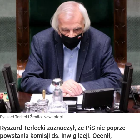
Ryszard Terlecki
Źródło:
Newspix.pl
Ryszard Terlecki zaznaczył, że PiS nie poprze
powstania komisji ds. inwigilacji. Ocenił,