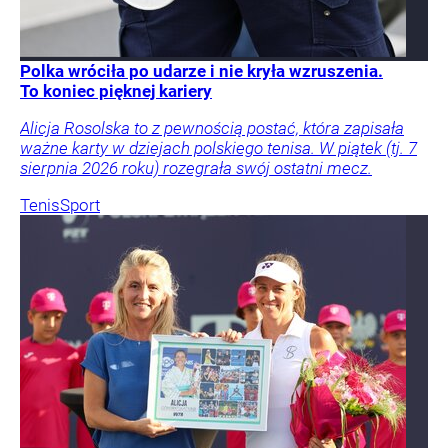
Polka wróciła po udarze i nie kryła wzruszenia.
To koniec pięknej kariery
Alicja Rosolska to z pewnością postać, która zapisała
ważne karty w dziejach polskiego tenisa. W piątek (tj. 7
sierpnia 2026 roku) rozegrała swój ostatni mecz.
Tenis
Sport