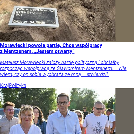
Morawiecki powoła partię. Chce współpracy
z Mentzenem. „Jestem otwarty”
Mateusz Morawiecki założy partię polityczną i chciałby
rozpocząć współpracę ze Sławomirem Mentzenem. – Nie
wiem, czy on sobie wyobraża ze mną – stwierdził.
Kraj
Polityka