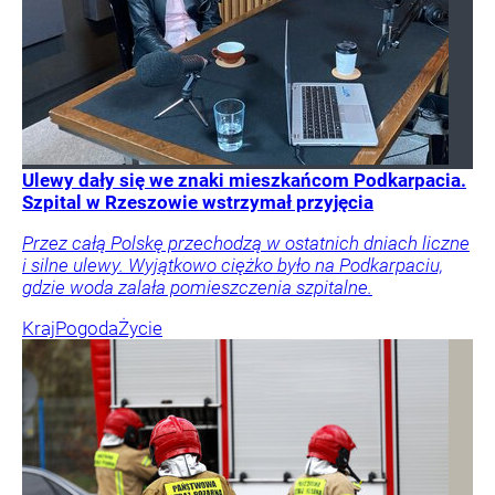
Ulewy dały się we znaki mieszkańcom Podkarpacia.
Szpital w Rzeszowie wstrzymał przyjęcia
Przez całą Polskę przechodzą w ostatnich dniach liczne
i silne ulewy. Wyjątkowo ciężko było na Podkarpaciu,
gdzie woda zalała pomieszczenia szpitalne.
Kraj
Pogoda
Życie