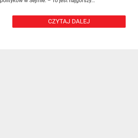
polityków w Sejmie. – To jest najgorszy...
CZYTAJ DALEJ