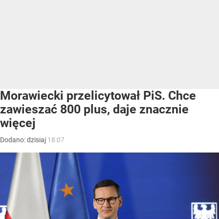
Morawiecki przelicytował PiS. Chce
zawieszać 800 plus, daje znacznie
więcej
Dodano:
dzisiaj
18:07