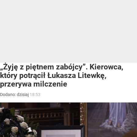
„Żyję z piętnem zabójcy”. Kierowca,
który potrącił Łukasza Litewkę,
przerywa milczenie
Dodano:
dzisiaj
18:53