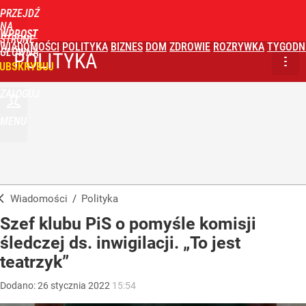
PRZEJDŹ
NA
WPROST
STRONĘ
WIADOMOŚCI
POLITYKA
BIZNES
DOM
ZDROWIE
ROZRYWKA
TYGODN
GŁÓWNĄ
POLITYKA
UBSKRYBUJ
ZALOGUJ
MENU
Wiadomości
/
Polityka
Szef klubu PiS o pomyśle komisji
śledczej ds. inwigilacji. „To jest
teatrzyk”
Dodano:
26
stycznia
2022
15:54