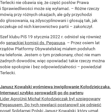
Terlecki nie obawia się, że część posłów Prawa
i Sprawiedliwości może się wyłamać. – Różne rzeczy
mówią przy różnych okazjach, ale gdy przychodzi
do głosowania, są zdyscyplinowani i głosują tak, jak
oczekuje od nich kierownictwo partii – zakończył.
Szef klubu PiS 19 stycznia 2022 r. odniósł się również
do
senackiej komisji ds. Pegasusa
. – Przez osiem lat
rządów Platformy Obywatelskiej miałem podsłuch
na telefonie. Jestem o tym przekonany, choć nie mam
żadnych dowodów, więc opowiadać takie rzeczy można
sobie spokojnie i bez odpowiedzialności – powiedział
Terlecki.
Janusz Kowalski wyśmiewa inwigilowanie Kołodziejczaka.
Internauci szybko sprowadzili go do parteru
Lider AgroUnii Michał Kołodziejczak był szpiegowany
Pegasusem. Do tych rewelacji postanowił się odnieść
poseł Solidarnej Polski Janusz Kowalski, który uznał,