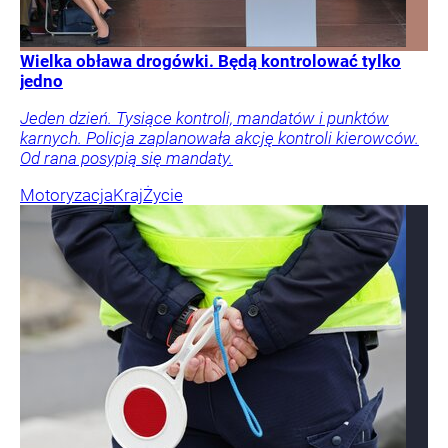
Wielka obława drogówki. Będą kontrolować tylko
jedno
Jeden dzień. Tysiące kontroli, mandatów i punktów
karnych. Policja zaplanowała akcję kontroli kierowców.
Od rana posypią się mandaty.
Motoryzacja
Kraj
Życie