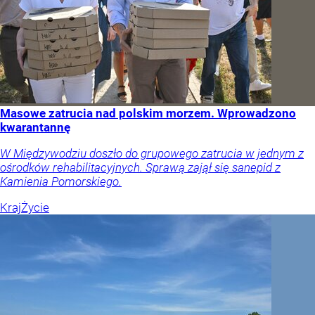
Masowe zatrucia nad polskim morzem. Wprowadzono
kwarantannę
W Międzywodziu doszło do grupowego zatrucia w jednym z
ośrodków rehabilitacyjnych. Sprawą zajął się sanepid z
Kamienia Pomorskiego.
Kraj
Życie