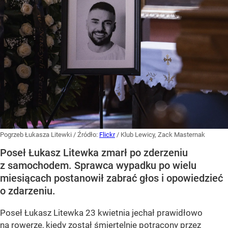
Pogrzeb Łukasza Litewki
/ Źródło:
Flickr
/
Klub Lewicy, Zack Masternak
Poseł Łukasz Litewka zmarł po zderzeniu
z samochodem. Sprawca wypadku po wielu
miesiącach postanowił zabrać głos i opowiedzieć
o zdarzeniu.
Poseł Łukasz Litewka 23 kwietnia jechał prawidłowo
na rowerze, kiedy został śmiertelnie potrącony przez