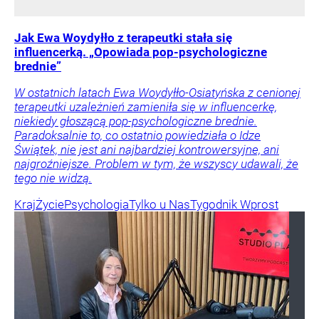
Jak Ewa Woydyłło z terapeutki stała się
influencerką. „Opowiada pop-psychologiczne
brednie”
W ostatnich latach Ewa Woydyłło-Osiatyńska z cenionej
terapeutki uzależnień zamieniła się w influencerkę,
niekiedy głoszącą pop-psychologiczne brednie.
Paradoksalnie to, co ostatnio powiedziała o Idze
Świątek, nie jest ani najbardziej kontrowersyjne, ani
najgroźniejsze. Problem w tym, że wszyscy udawali, że
tego nie widzą.
Kraj
Życie
Psychologia
Tylko u Nas
Tygodnik Wprost