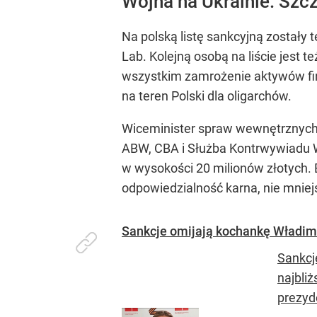
Wojna na Ukrainie. Szcz
Na polską listę sankcyjną zostały 
Lab. Kolejną osobą na liście jest t
wszystkim zamrożenie aktywów fi
na teren Polski dla oligarchów.
Wiceminister spraw wewnętrznych i
ABW, CBA i Służba Kontrwywiadu W
w wysokości 20 milionów złotych. 
odpowiedzialność karna, nie mniejsz
Sankcje omijają kochankę Władim
Sankcj
najbli
prezyde