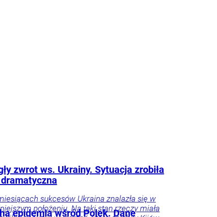
 że tego nie widzą.
ie
Psychologia
Tylko
godnik
ły zwrot ws. Ukrainy. Sytuacja zrobiła
ę dramatyczna
miesiącach sukcesów Ukraina znalazła się w
niejszym położeniu. Na taki stan rzeczy miała
ha epidemia wśród Polek. Dane