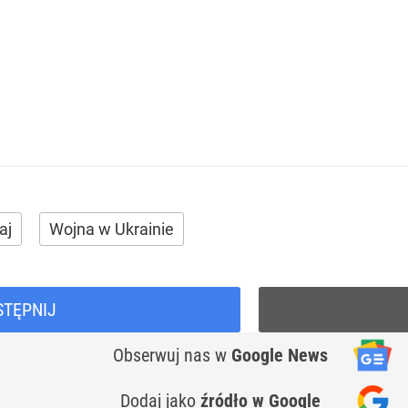
aj
Wojna w Ukrainie
STĘPNIJ
Obserwuj nas
w
Google News
Dodaj jako
źródło w Google