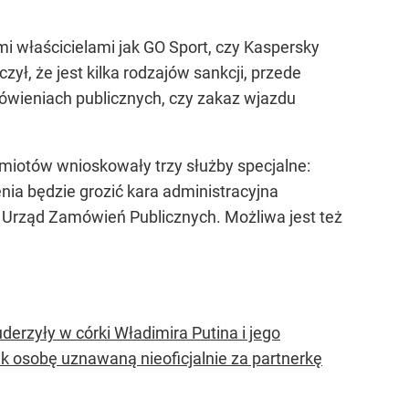
imi właścicielami jak GO Sport, czy Kaspersky
zył, że jest kilka rodzajów sankcji, przede
wieniach publicznych, czy zakaz wjazdu
dmiotów wnioskowały trzy służby specjalne:
ia będzie grozić kara administracyjna
b Urząd Zamówień Publicznych. Możliwa jest też
erzyły w córki Władimira Putina i jego
k osobę uznawaną nieoficjalnie za partnerkę