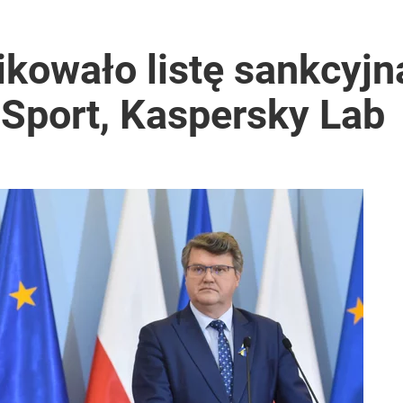
rzezi wołyńskiej
kowało listę sankcyjn
Sport, Kaspersky Lab
acy o przywróceniu CPN
a sprawcą