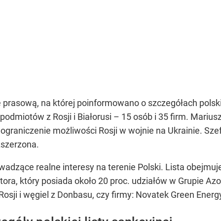
rasową, na której poinformowano o szczegółach polskiej 
 50 podmiotów z Rosji i Białorusi – 15 osób i 35 firm. Mari
ograniczenie możliwości Rosji w wojnie na Ukrainie. Szef
zszerzona.
owadzące realne interesy na terenie Polski. Lista obejm
ra, który posiada około 20 proc. udziałów w Grupie Azot
osji i węgiel z Donbasu, czy firmy: Novatek Green Energ