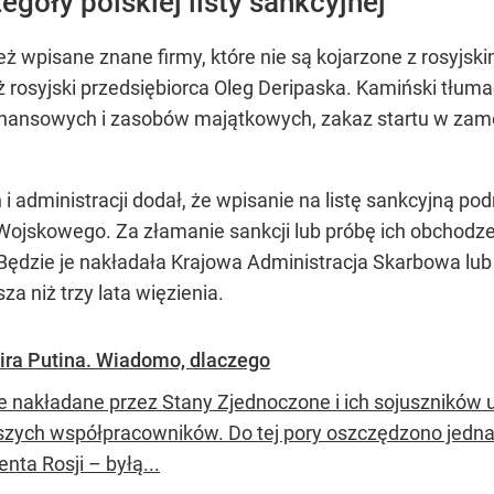
egóły polskiej listy sankcyjnej
też wpisane znane firmy, które nie są kojarzone z rosyjsk
eż rosyjski przedsiębiorca Oleg Deripaska. Kamiński tłumac
nansowych i zasobów majątkowych, zakaz startu w zamó
 administracji dodał, że wpisanie na listę sankcyjną po
ojskowego. Za złamanie sankcji lub próbę ich obchodzen
Będzie je nakładała Krajowa Administracja Skarbowa lu
a niż trzy lata więzienia.
ira Putina. Wiadomo, dlaczego
e nakładane przez Stany Zjednoczone i ich sojuszników ud
ższych współpracowników. Do tej pory oszczędzono jedna
nta Rosji – byłą...