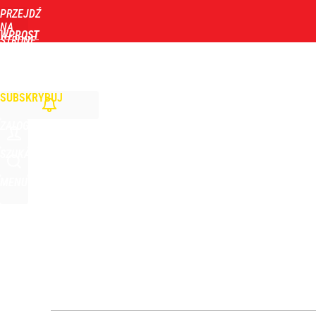
PRZEJDŹ
Udostępnij
0
Skomentuj
NA
WPROST
STRONĘ
GŁÓWNĄ
WIADOMOŚCI
POLITYKA
BIZNES
DOM
ZDROWIE
ROZRYWKA
TYGOD
Wyrzucenie Morawieckiego nie wystarczyło. Szykuje
SUBSKRYBUJ
1
ZALOGUJ
Konstytucjonalista nie ma wątpliwości. Tłumaczy,
SZUKAJ
MENU
5
Orlen stracił przez nich 1,5 mld zł? Menedżerom z 
5