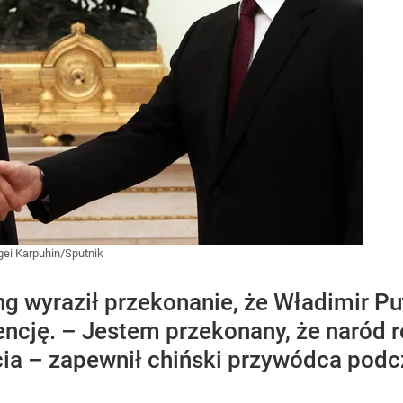
gei Karpuhin/Sputnik
ing wyraził przekonanie, że Władimir P
encję. – Jestem przekonany, że naród ro
a – zapewnił chiński przywódca podcz