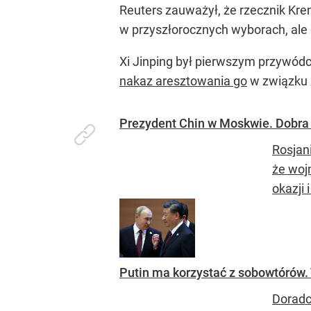
Reuters zauważył, że rzecznik Krem
w przyszłorocznych wyborach, ale d
Xi Jinping był pierwszym przywódc
nakaz aresztowania go
w związku z
Prezydent Chin w Moskwie. Dobra 
Rosjan
że woj
okazji i
Putin ma korzystać z sobowtórów. 
Doradc