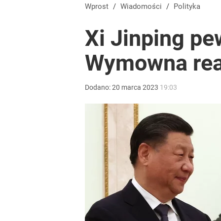
Wprost
/
Wiadomości
/
Polityka
Xi Jinping pe
Wymowna reak
Dodano:
20
marca
2023
19:03