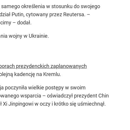
go samego określenia w stosunku do swojego
ział Putin, cytowany przez Reutersa. –
cimy – dodał.
ania wojny w Ukrainie.
borach prezydenckich zaplanowanych
 kolejną kadencję na Kremlu.
a poczyniła wielkie postępy w swoim
dowanego wsparcia – oświadczył prezydent Chin
Xi Jinpingowi w oczy i krótko się uśmiechnął.