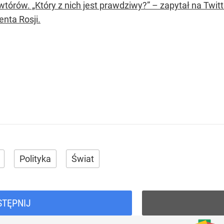
wtórów. „Który z nich jest prawdziwy?” – zapytał na Twit
enta Rosji.
Polityka
Świat
STĘPNIJ