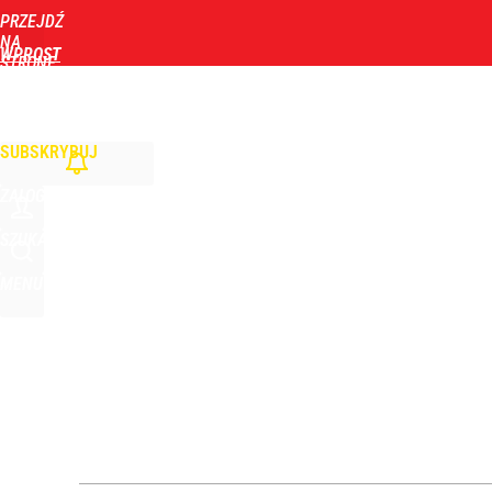
PRZEJDŹ
Udostępnij
0
Skomentuj
NA
WPROST
STRONĘ
GŁÓWNĄ
WIADOMOŚCI
POLITYKA
BIZNES
DOM
ZDROWIE
ROZRYWKA
TYGOD
SUBSKRYBUJ
ZALOGUJ
SZUKAJ
MENU