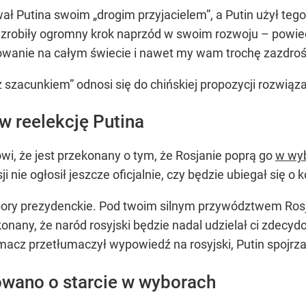
wał Putina swoim „drogim przyjacielem”, a Putin użył te
y zrobiły ogromny krok naprzód w swoim rozwoju – powied
wanie na całym świecie i nawet my wam trochę zazdroś
„z szacunkiem” odnosi się do chińskiej propozycji rozwiąz
w reelekcję Putina
nowi, że jest przekonany o tym, że Rosjanie poprą go
w wy
 nie ogłosił jeszcze oficjalnie, czy będzie ubiegał się o
bory prezydenckie. Pod twoim silnym przywództwem Rosj
nany, że naród rosyjski będzie nadal udzielał ci zdecy
acz przetłumaczył wypowiedź na rosyjski, Putin spojrzał 
mowano o starcie w wyborach