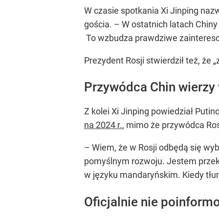
W czasie spotkania Xi Jinping naz
gościa. – W ostatnich latach Chin
To wzbudza prawdziwe zaintereso
Prezydent Rosji stwierdził też, że 
Przywódca Chin wierzy 
Z kolei Xi Jinping powiedział Puti
na 2024 r.
, mimo że przywódca Rosji
– Wiem, że w Rosji odbędą się wy
pomyślnym rozwoju. Jestem przeko
w języku mandaryńskim. Kiedy tłum
Oficjalnie nie poinfor