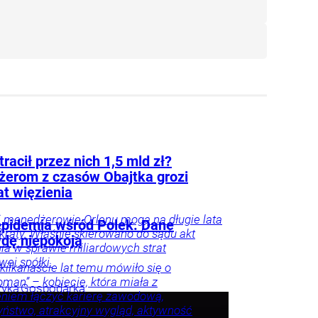
tracił przez nich 1,5 mld zł?
erom z czasów Obajtka grozi
at więzienia
li menedżerowie Orlenu mogą na długie lata
epidemia wśród Polek. Dane
a kraty. Właśnie skierowano do sądu akt
dę niepokoją
ia w sprawie miliardowych strat
ej spółki.
kilkanaście lat temu mówiło się o
man” – kobiecie, która miała z
tyka
Gospodarka
niem łączyć karierę zawodową,
ństwo, atrakcyjny wygląd, aktywność