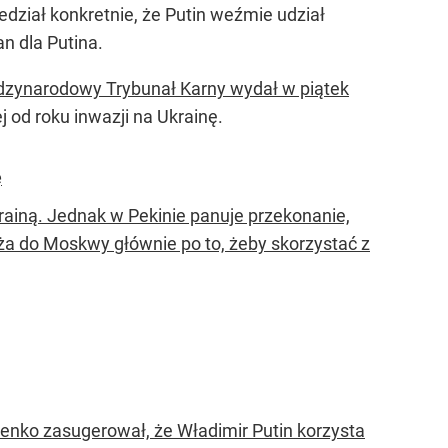
edział konkretnie, że Putin weźmie udział
n dla Putina.
zynarodowy Trybunał Karny wydał w piątek
j od roku inwazji na Ukrainę.
ę
rainą. Jednak w Pekinie panuje przekonanie,
żdża do Moskwy głównie po to, żeby skorzystać z
nko zasugerował, że Władimir Putin korzysta