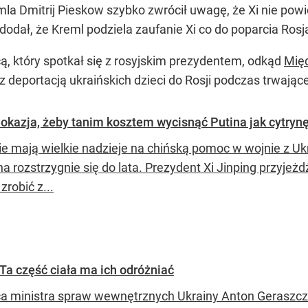
la Dmitrij Pieskow szybko zwrócił uwagę, że Xi nie powi
odał, że Kreml podziela zaufanie Xi co do poparcia Rosja
ą, który spotkał się z rosyjskim prezydentem, odkąd
Międ
 deportacją ukraińskich dzieci do Rosji podczas trwające
okazja, żeby tanim kosztem wycisnąć Putina jak cytryn
ie mają wielkie nadzieje na chińską pomoc w wojnie z Uk
na rozstrzygnie się do lata. Prezydent Xi Jinping przyje
 zrobić z...
Ta część ciała ma ich odróżniać
a ministra spraw wewnętrznych Ukrainy Anton Geraszcze