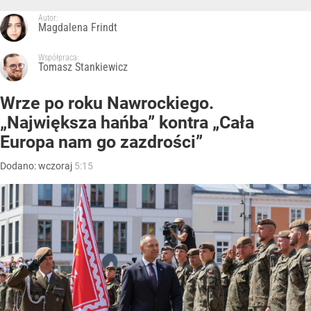
Autor:
Magdalena Frindt
Współpraca:
Tomasz Stankiewicz
Wrze po roku Nawrockiego.
„Największa hańba” kontra „Cała
Europa nam go zazdrości”
Dodano:
wczoraj
5:15