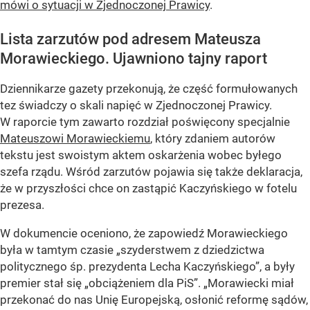
mówi o sytuacji w Zjednoczonej Prawicy
.
Lista zarzutów pod adresem Mateusza
Morawieckiego. Ujawniono tajny raport
Dziennikarze gazety przekonują, że część formułowanych
tez świadczy o skali napięć w Zjednoczonej Prawicy.
W raporcie tym zawarto rozdział poświęcony specjalnie
Mateuszowi Morawieckiemu
, który zdaniem autorów
tekstu jest swoistym aktem oskarżenia wobec byłego
szefa rządu. Wśród zarzutów pojawia się także deklaracja,
że w przyszłości chce on zastąpić Kaczyńskiego w fotelu
prezesa.
W dokumencie oceniono, że zapowiedź Morawieckiego
była w tamtym czasie „szyderstwem z dziedzictwa
politycznego śp. prezydenta Lecha Kaczyńskiego”, a były
premier stał się „obciążeniem dla PiS”. „Morawiecki miał
przekonać do nas Unię Europejską, osłonić reformę sądów,