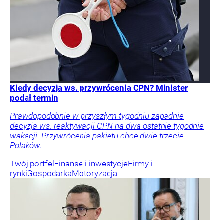
Kiedy decyzja ws. przywrócenia CPN? Minister
podał termin
Prawdopodobnie w przyszłym tygodniu zapadnie
decyzja ws. reaktywacji CPN na dwa ostatnie tygodnie
wakacji. Przywrócenia pakietu chce dwie trzecie
Polaków.
Twój portfel
Finanse i inwestycje
Firmy i
rynki
Gospodarka
Motoryzacja