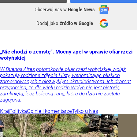
Obserwuj nas
w
Google News
Dodaj jako
źródło w Google
„Nie chodzi o zemstę”. Mocny apel w sprawie ofiar rzezi
wołyńskiej
W Buenos Aires potomkowie ofiar rzezi wołyńskiej wciąż
pokazują rodzinne zdjęcia i listy, wspominając bliskich
zamordowanych z niezwykłym okrucieństwem. Ich dramat
przypomina, że dla wielu rodzin Wołyń nie jest historią
zamkniętą, lecz bolesną raną, która do dziś nie została
zagojona.
Kraj
Polityka
Opinie i komentarze
Tylko u Nas