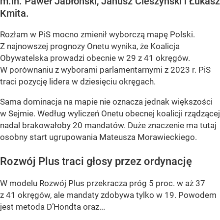
m.in. Paweł Jabłoński, Janusz Cieszyński i Łukasz
Kmita.
Rozłam w PiS mocno zmienił wyborczą mapę Polski.
Z najnowszej prognozy Onetu wynika, że Koalicja
Obywatelska prowadzi obecnie w 29 z 41 okręgów.
W porównaniu z wyborami parlamentarnymi z 2023 r. PiS
traci pozycję lidera w dziesięciu okręgach.
Sama dominacja na mapie nie oznacza jednak większości
w Sejmie. Według wyliczeń Onetu obecnej koalicji rządzącej
nadal brakowałoby 20 mandatów. Duże znaczenie ma tutaj
osobny start ugrupowania Mateusza Morawieckiego.
Rozwój Plus traci głosy przez ordynację
W modelu Rozwój Plus przekracza próg 5 proc. w aż 37
z 41 okręgów, ale mandaty zdobywa tylko w 19. Powodem
jest metoda D’Hondta oraz...