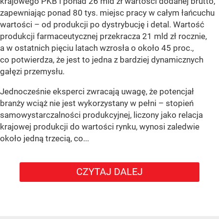
krajowego PKB i ponad 26 mld zł wartości dodanej brutto,
zapewniając ponad 80 tys. miejsc pracy w całym łańcuchu
wartości – od produkcji po dystrybucję i detal. Wartość
produkcji farmaceutycznej przekracza 21 mld zł rocznie,
a w ostatnich pięciu latach wzrosła o około 45 proc.,
co potwierdza, że jest to jedna z bardziej dynamicznych
gałęzi przemysłu.
Jednocześnie eksperci zwracają uwagę, że potencjał
branży wciąż nie jest wykorzystany w pełni – stopień
samowystarczalności produkcyjnej, liczony jako relacja
krajowej produkcji do wartości rynku, wynosi zaledwie
około jedną trzecią, co...
CZYTAJ DALEJ