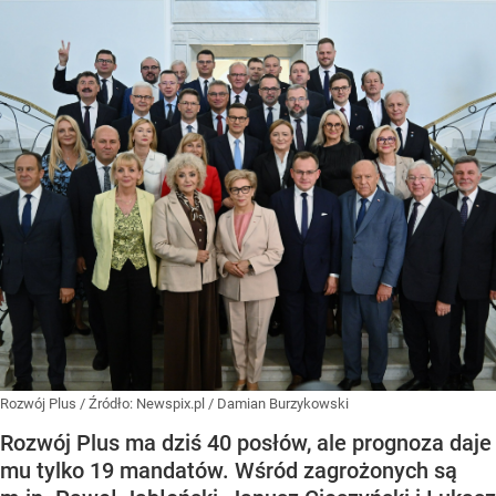
Rozwój Plus
/ Źródło:
Newspix.pl
/
Damian Burzykowski
Rozwój Plus ma dziś 40 posłów, ale prognoza daje
mu tylko 19 mandatów. Wśród zagrożonych są