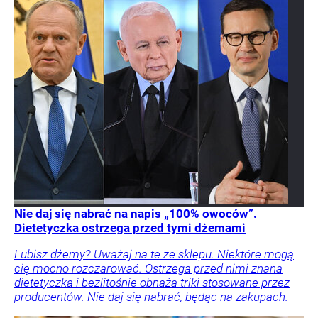
Nie daj się nabrać na napis „100% owoców”.
Dietetyczka ostrzega przed tymi dżemami
Lubisz dżemy? Uważaj na te ze sklepu. Niektóre mogą
cię mocno rozczarować. Ostrzega przed nimi znana
dietetyczka i bezlitośnie obnaża triki stosowane przez
producentów. Nie daj się nabrać, będąc na zakupach.