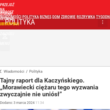
PRZEJDŹ
NA
WPROST
STRONĘ
WIADOMOŚCI
POLITYKA
BIZNES
DOM
ZDROWIE
ROZRYWKA
TYGODN
GŁÓWNĄ
POLITYKA
UBSKRYBUJ
ZALOGUJ
MENU
Wiadomości
/
Polityka
Tajny raport dla Kaczyńskiego.
„Morawiecki ciężaru tego wyzwania
zwyczajnie nie uniósł”
Dodano:
3
marca
2024
11:34