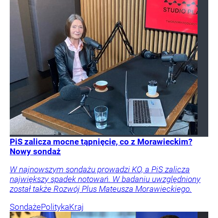
PiS zalicza mocne tąpnięcie, co z Morawieckim?
Nowy sondaż
W najnowszym sondażu prowadzi KO, a PiS zalicza
największy spadek notowań. W badaniu uwzględniony
został także Rozwój Plus Mateusza Morawieckiego.
Sondaże
Polityka
Kraj