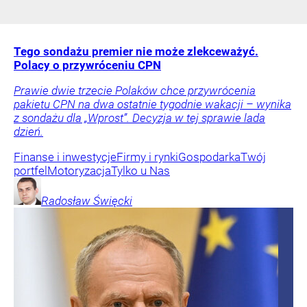
Tego sondażu premier nie może zlekceważyć.
Polacy o przywróceniu CPN
Prawie dwie trzecie Polaków chce przywrócenia
pakietu CPN na dwa ostatnie tygodnie wakacji – wynika
z sondażu dla „Wprost”. Decyzja w tej sprawie lada
dzień.
Finanse i inwestycje
Firmy i rynki
Gospodarka
Twój
portfel
Motoryzacja
Tylko u Nas
Radosław
Święcki