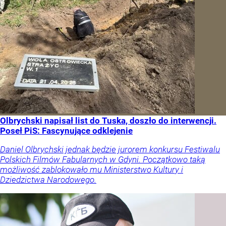
Olbrychski napisał list do Tuska, doszło do interwencji.
Poseł PiS: Fascynujące odklejenie
Daniel Olbrychski jednak będzie jurorem konkursu Festiwalu
Polskich Filmów Fabularnych w Gdyni. Początkowo taką
możliwość zablokowało mu Ministerstwo Kultury i
Dziedzictwa Narodowego.