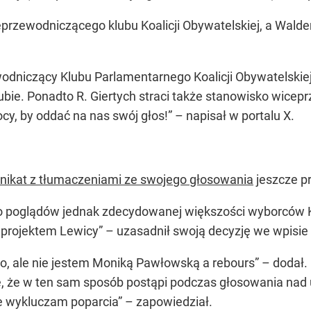
eprzewodniczącego klubu Koalicji Obywatelskiej, a Walde
wodniczący Klubu Parlamentarnego Koalicji Obywatelskie
lubie. Ponadto R. Giertych straci także stanowisko wice
cy, by oddać na nas swój głos!” – napisał w portalu X.
ikat z tłumaczeniami ze swojego głosowania
jeszcze p
do poglądów jednak zdecydowanej większości wyborców 
 projektem Lewicy” – uzasadnił swoją decyzję we wpisie
 ale nie jestem Moniką Pawłowską a rebours” – dodał. 
e, że w ten sam sposób postąpi podczas głosowania nad 
nie wykluczam poparcia” – zapowiedział.