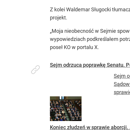
Z kolei Waldemar Sługocki tłumacz
projekt.
„Moja nieobecność w Sejmie spowo
wypowiedziach podkreślałem potrze
poseł KO w portalu X.
Sejm odrzuca poprawkę Senatu. P
Sejm o
Sądown
sprawi
Koniec złudzeń w sprawie aborcji.