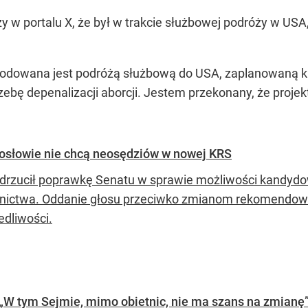
y w portalu X, że był w trakcie służbowej podróży w USA
dowana jest podróżą służbową do USA, zaplanowaną ki
bę depenalizacji aborcji. Jestem przekonany, że projekt
osłowie nie chcą neosędziów w nowej KRS
drzucił poprawkę Senatu w sprawie możliwości kandydo
ictwa. Oddanie głosu przeciwko zmianom rekomendowa
edliwości.
 „W tym Sejmie, mimo obietnic, nie ma szans na zmianę