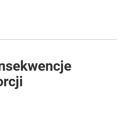
onsekwencje
rcji