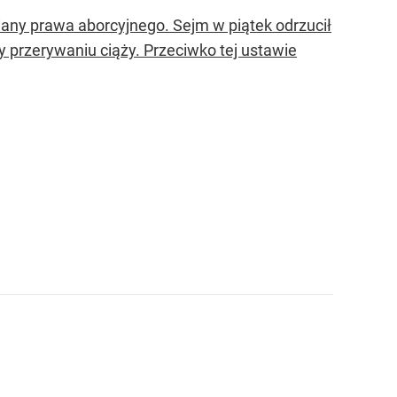
any prawa aborcyjnego. Sejm w piątek odrzucił
y przerywaniu ciąży. Przeciwko tej ustawie