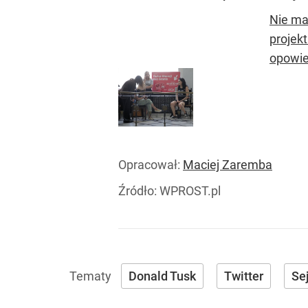
Nie ma
projek
opowied
Opracował:
Maciej Zaremba
Źródło:
WPROST.pl
Donald Tusk
Twitter
Se