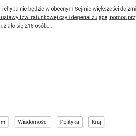
 i chyba nie będzie w obecnym Sejmie większości do zmi
t ustawy tzw. ratunkowej czyli depenalizującej pomoc prz
ziało się 218 osób,...
jm
Wiadomości
Polityka
Kraj