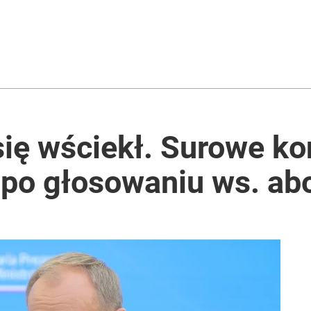
się wściekł. Surowe k
 po głosowaniu ws. abo