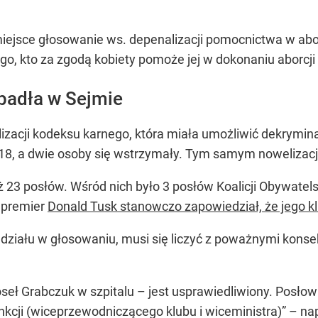
miejsce głosowanie ws. depenalizacji pomocnictwa w abo
o, kto za zgodą kobiety pomoże jej w dokonaniu aborcji 
upadła w Sejmie
zacji kodeksu karnego, która miała umożliwić dekrymin
18, a dwie osoby się wstrzymały. Tym samym nowelizacj
ż 23 posłów. Wśród nich było 3 posłów Koalicji Obywatel
e premier
Donald Tusk stanowczo zapowiedział, że jego k
 udziału w głosowaniu, musi się liczyć z poważnymi kon
seł Grabczuk w szpitalu – jest usprawiedliwiony. Posłow
nkcji (wiceprzewodniczącego klubu i wiceministra)” – na