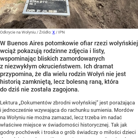
Odkrycie na Wołyniu
/ Źródło:
X
/
IPN
W Buenos Aires potomkowie ofiar rzezi wołyńskiej
wciąż pokazują rodzinne zdjęcia i listy,
wspominając bliskich zamordowanych
z niezwykłym okrucieństwem. Ich dramat
przypomina, że dla wielu rodzin Wołyń nie jest
historią zamkniętą, lecz bolesną raną, która
do dziś nie została zagojona.
Lektura „Dokumentów zbrodni wołyńskiej” jest porażająca
i jednocześnie wzywająca do rachunku sumienia. Mordów
na Wołyniu nie można zamazać, lecz trzeba im nadać
właściwe miejsce w świadomości historycznej. Tak jak
godny pochówek i troska o grób świadczy o miłości dzieci