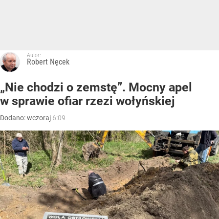
Autor:
Robert Nęcek
„Nie chodzi o zemstę”. Mocny apel
w sprawie ofiar rzezi wołyńskiej
Dodano:
wczoraj
6:09