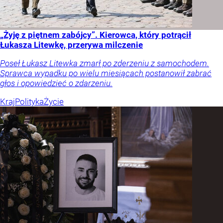
„Żyję z piętnem zabójcy”. Kierowca, który potrącił
Łukasza Litewkę, przerywa milczenie
Poseł Łukasz Litewka zmarł po zderzeniu z samochodem.
Sprawca wypadku po wielu miesiącach postanowił zabrać
głos i opowiedzieć o zdarzeniu.
Kraj
Polityka
Życie