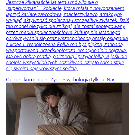
Jeszcze kilkanaście lat temu mówiło się o
„superwoman” – kobiecie, która miała z powodzeniem
łączyć karierę zawodową, macierzyństwo, atrakcyjny
wygląd, aktywność społeczną i szczęśliwy związek. Dziś
ten model nie tylko nie zniknął, ale został spotęgowany
przez media społecznościowe, kulturę nieustannego
porównywania się oraz wszechobecną presję osiągania
sukcesu. Współczesna Polka ma być piękna, zadbana,
wysportowana, przedsiębiorcza, emocjonalnie dojrzała.
Ma być dobrą matką, partnerką i przyjaciółką. A jeśli nie
spełnia wszystkich tych oczekiwań, często sama staje
się swoim najsurowszym sędzią.
Opinie i komentarze
Życie
Psychologia
Tylko u Nas