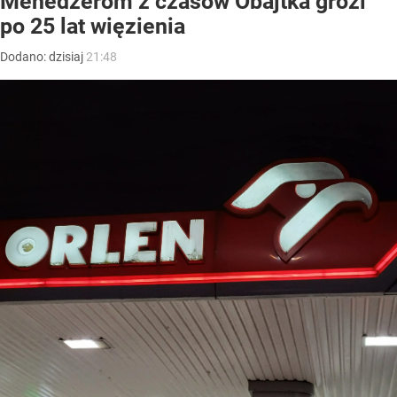
Menedżerom z czasów Obajtka grozi
po 25 lat więzienia
Dodano:
dzisiaj
21:48