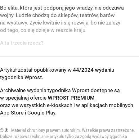
Bo elita, która jest podporą jego władzy, nie odczuwa
wojny. Ludzie chodzą do sklepów, teatrów, barów
na wystawy. Życie kwitnie i się rozwija, bo nie zależy
od tego, co się dzieje w reszcie kraju.
A ta trzecia rzecz?
Artykuł został opublikowany w
44/2024 wydaniu
tygodnika Wprost
.
Archiwalne wydania tygodnika Wprost dostępne są
w specjalnej ofercie
WPROST PREMIUM
oraz we wszystkich e-kioskach i w aplikacjach mobilnych
App Store
i
Google Play
.
© ℗
Materiał chroniony prawem autorskim. Wszelkie prawa zastrzeżone.
Dalsze rozpowszechnianie artykułu tylko za zgodą wydawcy tygodnika