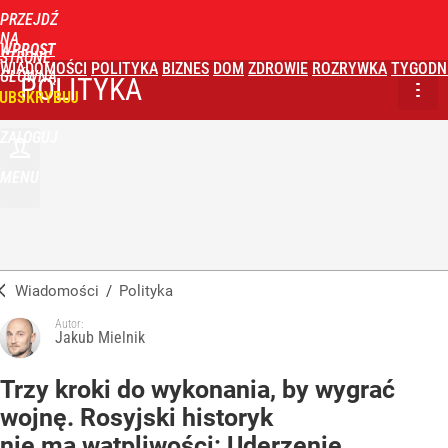
PRZEJDŹ
NA
WPROST
STRONĘ
WIADOMOŚCI
POLITYKA
BIZNES
DOM
ZDROWIE
ROZRYWKA
TYGODN
GŁÓWNĄ
POLITYKA
UBSKRYBUJ
ZALOGUJ
MENU
Wiadomości
/
Polityka
Autor:
Jakub Mielnik
Trzy kroki do wykonania, by wygrać
wojnę. Rosyjski historyk
nie ma wątpliwości: Uderzenie