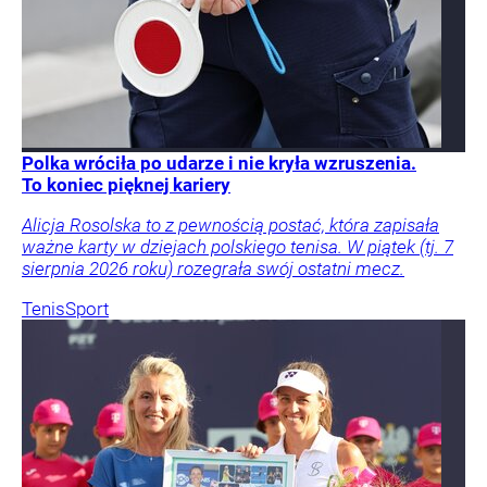
Polka wróciła po udarze i nie kryła wzruszenia.
To koniec pięknej kariery
Alicja Rosolska to z pewnością postać, która zapisała
ważne karty w dziejach polskiego tenisa. W piątek (tj. 7
sierpnia 2026 roku) rozegrała swój ostatni mecz.
Tenis
Sport