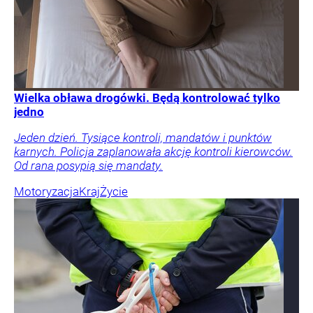
Wielka obława drogówki. Będą kontrolować tylko
jedno
Jeden dzień. Tysiące kontroli, mandatów i punktów
karnych. Policja zaplanowała akcję kontroli kierowców.
Od rana posypią się mandaty.
Motoryzacja
Kraj
Życie