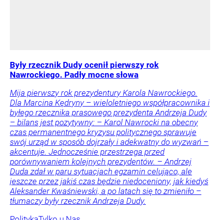
Były rzecznik Dudy ocenił pierwszy rok
Nawrockiego. Padły mocne słowa
Mija pierwszy rok prezydentury Karola Nawrockiego.
Dla Marcina Kędryny – wieloletniego współpracownika i
byłego rzecznika prasowego prezydenta Andrzeja Dudy
– bilans jest pozytywny: – Karol Nawrocki na obecny
czas permanentnego kryzysu politycznego sprawuje
swój urząd w sposób dojrzały i adekwatny do wyzwań –
akcentuje. Jednocześnie przestrzega przed
porównywaniem kolejnych prezydentów. – Andrzej
Duda zdał w paru sytuacjach egzamin celująco, ale
jeszcze przez jakiś czas będzie niedoceniony, jak kiedyś
Aleksander Kwaśniewski, a po latach się to zmieniło –
tłumaczy były rzecznik Andrzeja Dudy.
Polityka
Tylko u Nas