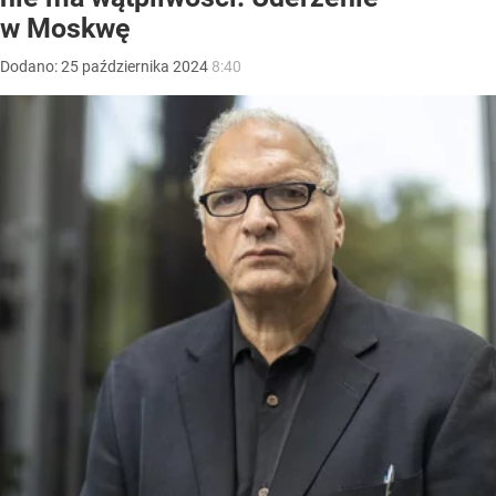
w Moskwę
Dodano:
25
października
2024
8:40