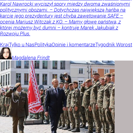
Karol Nawrocki wyciszył spory między dwoma zwaśnionymi
politycznymi obozami. – Dotychczas największą hańbą na
karcie jego prezydentury jest chyba zawetowanie SAFE –
ocenia Mariusz Witczak z KO. – Mamy głowę państwa, z
której możemy być dumni – kontruje Marek Jakubiak z
Rozwoju Plus.
Kraj
Tylko u Nas
Polityka
Opinie i komentarze
Tygodnik Wprost
Magdalena
Frindt