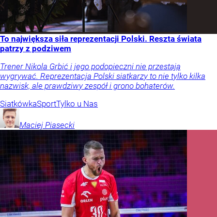
To największa siła reprezentacji Polski. Reszta świata
patrzy z podziwem
Trener Nikola Grbić i jego podopieczni nie przestają
wygrywać. Reprezentacja Polski siatkarzy to nie tylko kilka
nazwisk, ale prawdziwy zespół i grono bohaterów.
Siatkówka
Sport
Tylko u Nas
Maciej
Piasecki