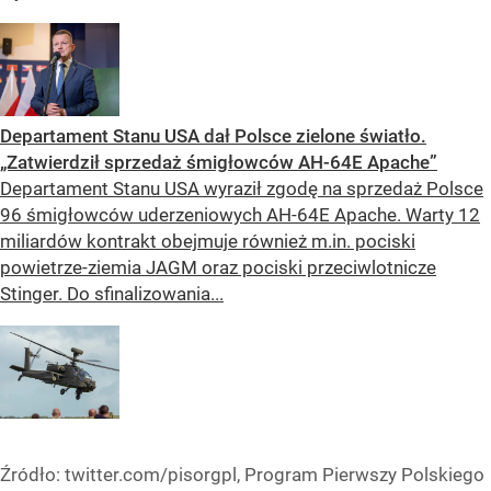
Departament Stanu USA dał Polsce zielone światło.
„Zatwierdził sprzedaż śmigłowców AH-64E Apache”
Departament Stanu USA wyraził zgodę na sprzedaż Polsce
96 śmigłowców uderzeniowych AH-64E Apache. Warty 12
miliardów kontrakt obejmuje również m.in. pociski
powietrze-ziemia JAGM oraz pociski przeciwlotnicze
Stinger. Do sfinalizowania...
Źródło:
twitter.com/pisorgpl, Program Pierwszy Polskiego