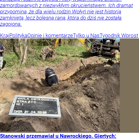
zamordowanych z niezwykłym okrucieństwem. Ich dramat
przypomina, że dla wielu rodzin Wołyń nie jest historią
zamkniętą, lecz bolesną raną, która do dziś nie została
zagojona.
Kraj
Polityka
Opinie i komentarze
Tylko u Nas
Tygodnik Wprost
Stanowski przemawiał u Nawrockiego. Giertych: