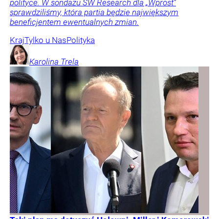
polityce. W sondażu SW Research dla „Wprost”
sprawdziliśmy, która partia będzie największym
beneficjentem ewentualnych zmian.
Kraj
Tylko u Nas
Polityka
Karolina
Trela