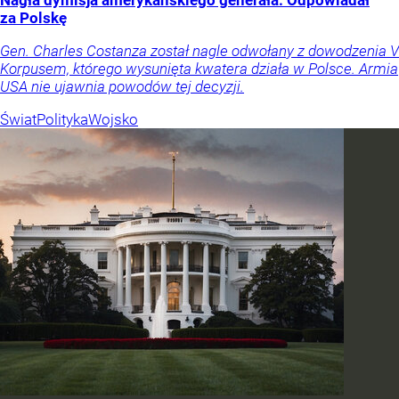
Nagła dymisja amerykańskiego generała. Odpowiadał
za Polskę
Gen. Charles Costanza został nagle odwołany z dowodzenia V
Korpusem, którego wysunięta kwatera działa w Polsce. Armia
USA nie ujawnia powodów tej decyzji.
Świat
Polityka
Wojsko