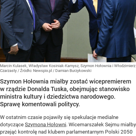
Marcin Kulasek, Władysław Kosiniak-Kamysz, Szymon Hołownia i Włodzimierz
Czarzasty
/ Źródło:
Newspix.pl
/
Damian Burzykowski
Szymon Hołownia miałby zostać wicepremierem
w rządzie Donalda Tuska, obejmując stanowisko
ministra kultury i dziedzictwa narodowego.
Sprawę komentowali politycy.
W ostatnim czasie pojawiły się spekulacje medialne
dotyczące
Szymona Hołowni
. Wicemarszałek Sejmu miałby
przejąć kontrolę nad klubem parlamentarnym Polski 2050