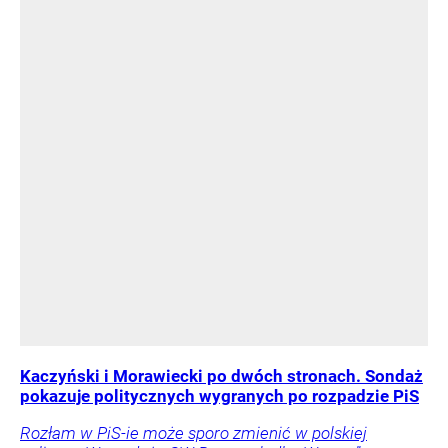
Kaczyński i Morawiecki po dwóch stronach. Sondaż
pokazuje politycznych wygranych po rozpadzie PiS
Rozłam w PiS-ie może sporo zmienić w polskiej