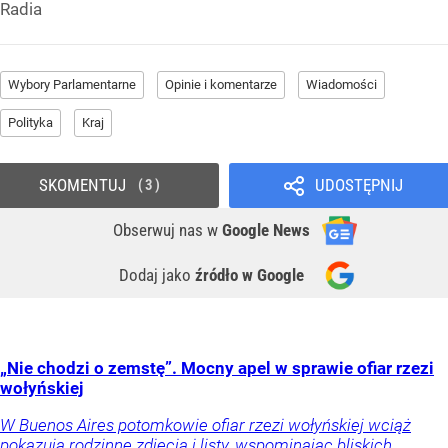
Radia
Wybory Parlamentarne
Opinie i komentarze
Wiadomości
Polityka
Kraj
SKOMENTUJ
UDOSTĘPNIJ
3
Obserwuj nas
w
Google News
Dodaj jako
źródło w Google
„Nie chodzi o zemstę”. Mocny apel w sprawie ofiar rzezi
wołyńskiej
W Buenos Aires potomkowie ofiar rzezi wołyńskiej wciąż
pokazują rodzinne zdjęcia i listy, wspominając bliskich