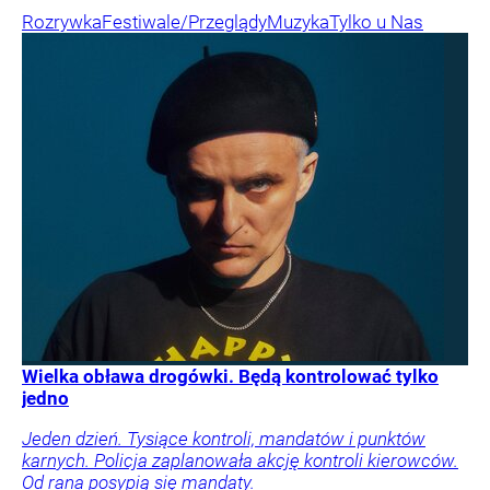
Rozrywka
Festiwale/Przeglądy
Muzyka
Tylko u Nas
Wielka obława drogówki. Będą kontrolować tylko
jedno
Jeden dzień. Tysiące kontroli, mandatów i punktów
karnych. Policja zaplanowała akcję kontroli kierowców.
Od rana posypią się mandaty.