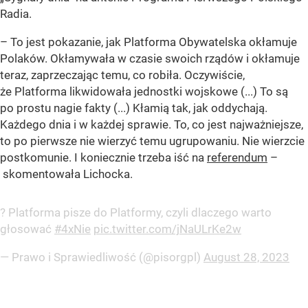
Radia.
– To jest pokazanie, jak Platforma Obywatelska okłamuje
Polaków. Okłamywała w czasie swoich rządów i okłamuje
teraz, zaprzeczając temu, co robiła. Oczywiście,
że Platforma likwidowała jednostki wojskowe (...) To są
po prostu nagie fakty (...) Kłamią tak, jak oddychają.
Każdego dnia i w każdej sprawie. To, co jest najważniejsze,
to po pierwsze nie wierzyć temu ugrupowaniu. Nie wierzcie
postkomunie. I koniecznie trzeba iść na
referendum
–
skomentowała Lichocka.
? Platforma pisze do Platformy, czyli dlaczego warto
głosować
#4xNie
pic.twitter.com/jNaULrKe2w
— Prawo i Sprawiedliwość (@pisorgpl)
August 28, 2023