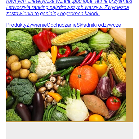
równych. Dietetyczka wzięła „pod lupę” letnie przysmaki
i stworzyła ranking najzdrowszych warzyw. Zwycięzca
zestawienia to genialny pogromca kalorii.
Produkty
Żywienie
Odchudzanie
Składniki odżywcze