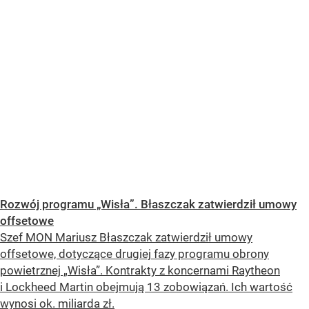
Rozwój programu „Wisła”. Błaszczak zatwierdził umowy
offsetowe
Szef MON Mariusz Błaszczak zatwierdził umowy
offsetowe, dotyczące drugiej fazy programu obrony
powietrznej „Wisła”. Kontrakty z koncernami Raytheon
i Lockheed Martin obejmują 13 zobowiązań. Ich wartość
wynosi ok. miliarda zł.