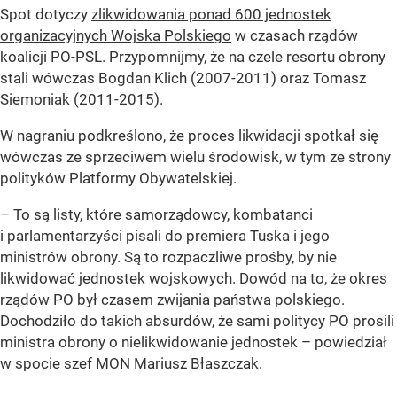
Spot dotyczy
zlikwidowania ponad 600 jednostek
organizacyjnych Wojska Polskiego
w czasach rządów
koalicji PO-PSL. Przypomnijmy, że na czele resortu obrony
stali wówczas Bogdan Klich (2007-2011) oraz Tomasz
Siemoniak (2011-2015).
W nagraniu podkreślono, że proces likwidacji spotkał się
wówczas ze sprzeciwem wielu środowisk, w tym ze strony
polityków Platformy Obywatelskiej.
– To są listy, które samorządowcy, kombatanci
i parlamentarzyści pisali do premiera Tuska i jego
ministrów obrony. Są to rozpaczliwe prośby, by nie
likwidować jednostek wojskowych. Dowód na to, że okres
rządów PO był czasem zwijania państwa polskiego.
Dochodziło do takich absurdów, że sami politycy PO prosili
ministra obrony o nielikwidowanie jednostek – powiedział
w spocie szef MON Mariusz Błaszczak.