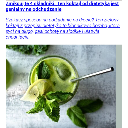
Zmiksuj te 4 składniki. Ten koktajl od dietetyka jest
genialny na odchudzanie
Szukasz sposobu na podjadanie na diecie? Ten zielony
koktajl z przepisu dietetyka to błonnikowa bomba, która
syci na długo, gasi ochotę na słodkie i ułatwia
chudnięcie.