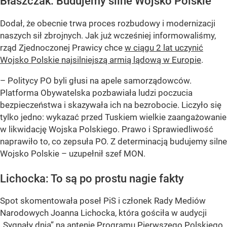
Błaszczak: Budujemy silne Wojsko Polskie
Dodał, że obecnie trwa proces rozbudowy i modernizacji
naszych sił zbrojnych. Jak już wcześniej informowaliśmy,
rząd Zjednoczonej Prawicy chce
w ciągu 2 lat uczynić
Wojsko Polskie najsilniejszą armią lądową w Europie
.
– Politycy PO byli głusi na apele samorządowców.
Platforma Obywatelska pozbawiała ludzi poczucia
bezpieczeństwa i skazywała ich na bezrobocie. Liczyło się
tylko jedno: wykazać przed Tuskiem wielkie zaangażowanie
w likwidację Wojska Polskiego. Prawo i Sprawiedliwość
naprawiło to, co zepsuła PO. Z determinacją budujemy silne
Wojsko Polskie – uzupełnił szef MON.
Lichocka: To są po prostu nagie fakty
Spot skomentowała poseł PiS i członek Rady Mediów
Narodowych Joanna Lichocka, która gościła w audycji
„Sygnały dnia” na antenie Programu Pierwszego Polskiego