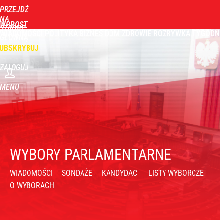
PRZEJDŹ
NA
WPROST
STRONĘ
WIADOMOŚCI
POLITYKA
BIZNES
DOM
ZDROWIE
ROZRYWKA
TYGODN
GŁÓWNĄ
UBSKRYBUJ
ZALOGUJ
MENU
WYBORY PARLAMENTARNE
WIADOMOŚCI
SONDAŻE
KANDYDACI
LISTY WYBORCZE
O WYBORACH