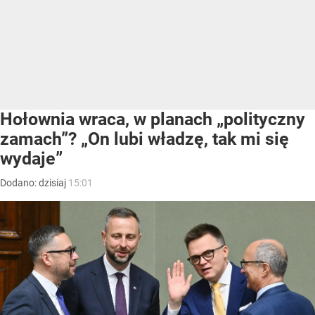
Hołownia wraca, w planach „polityczny
zamach”? „On lubi władzę, tak mi się
wydaje”
Dodano:
dzisiaj
15:01