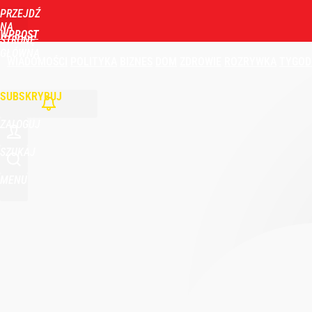
PRZEJDŹ
NA
WPROST
STRONĘ
GŁÓWNĄ
WIADOMOŚCI
POLITYKA
BIZNES
DOM
ZDROWIE
ROZRYWKA
TYGOD
SUBSKRYBUJ
ZALOGUJ
SZUKAJ
MENU