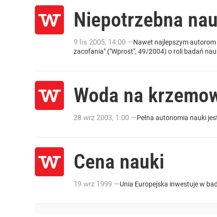
Niepotrzebna na
9
lis
2005
,
14:00
—
Nawet najlepszym autorom zd
zacofania" ("Wprost", 49/2004) o roli badań nau
Woda na krzemow
28
wrz
2003
,
1:00
—
Pełna autonomia nauki jes
Cena nauki
19
wrz
1999
—
Unia Europejska inwestuje w bad