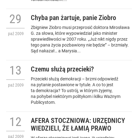
29
Chyba pan żartuje, panie Ziobro
Zbigniew Ziobro musi przeprosić doktora Mirosława
G. za słowa, które wypowiedział jako minister
paź
2009
sprawiedliwości w 2007 roku. „Już nikt nigdy przez
tego pana życia pozbawiony nie będzie” – brzmiały.
Sąd nakazał… a Marysia...
13
Czemu służą przecieki?
Przecieki służą demokracji – brzmi odpowiedź
na pytanie postawione w tytule. A co to jest
paź
2009
ta demokracja? To ustrój, w którym żyjemy,
na pohybel niektórym politykom i kilku Ważnym
Publicystom.
12
AFERA STOCZNIOWA: URZĘDNICY
WIEDZIELI, ŻE ŁAMIĄ PRAWO
paź
2009