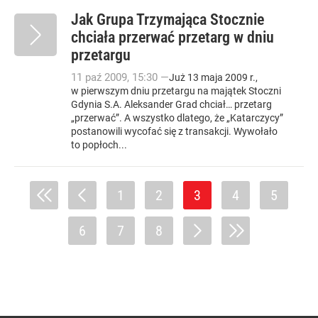
Jak Grupa Trzymająca Stocznie
chciała przerwać przetarg w dniu
przetargu
11
paź
2009
,
15:30
—
Już 13 maja 2009 r.,
w pierwszym dniu przetargu na majątek Stoczni
Gdynia S.A. Aleksander Grad chciał… przetarg
„przerwać”. A wszystko dlatego, że „Katarczycy”
postanowili wycofać się z transakcji. Wywołało
to popłoch...
1
2
3
4
5
6
7
8