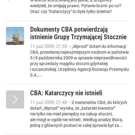
W aferze stoczniowej jest jasne, iż urzędnicy
wiedzieli, że omijają prawo. Pytanie brzmi: po co?
Oraz: czy "Katarczycy" to była tylko ściema?
Dokumenty CBA potwierdzają
istnienie Grupy Trzymającej Stocznie
11
paź
2009
,
21:59
—
„Wprost” dotarł do informacji
CBA, przesłanej najważniejszym osobom w państwie
5 i 9 października 2009 w sprawie nieprawidłowości
przy sprzedaży majątku stoczni gdyńskiej
i szczecińskiej. Urzędnicy Agencji Rozwoju Przemysłu
S.A.,...
CBA: Katarczycy nie istnieli
11
paź
2009
,
21:48
—
Z materiałów CBA, do których
dotarł „Wprost” wynika, że „katarski inwestor”
nie tylko nie miał pieniędzy na zakup stoczni,
ale mógł w ogóle nie istnieć. Według analizy Biura,
jedną z głównych postaci w całej sprawie był za...