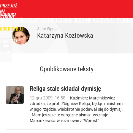
PRZEJDŹ
NA
WPROST
STRONĘ
WIADOMOŚCI
POLITYKA
BIZNES
DOM
ZDROWIE
ROZRYWKA
TYGODN
GŁÓWNĄ
UBSKRYBUJ
Autor Wprost
Katarzyna Kozłowska
ZALOGUJ
MENU
Opublikowane teksty
Religa stale składał dymisję
12
gru
2009
,
16:58
—
Kazimierz Marcinkiewicz
zdradza, że prof. Zbigniew Religa, będąc ministrem
w jego rządzie, wielokrotnie podawał się do dymisji.
- Mam jeszcze te odręczne pisma - wyznaje
Marcinkiewicz w rozmowie z "Wprost".