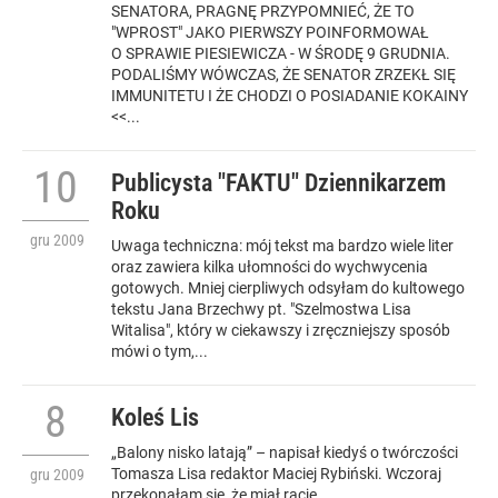
SENATORA, PRAGNĘ PRZYPOMNIEĆ, ŻE TO
"WPROST" JAKO PIERWSZY POINFORMOWAŁ
O SPRAWIE PIESIEWICZA - W ŚRODĘ 9 GRUDNIA.
PODALIŚMY WÓWCZAS, ŻE SENATOR ZRZEKŁ SIĘ
IMMUNITETU I ŻE CHODZI O POSIADANIE KOKAINY
<<...
10
Publicysta "FAKTU" Dziennikarzem
Roku
gru
2009
Uwaga techniczna: mój tekst ma bardzo wiele liter
oraz zawiera kilka ułomności do wychwycenia
gotowych. Mniej cierpliwych odsyłam do kultowego
tekstu Jana Brzechwy pt. "Szelmostwa Lisa
Witalisa", który w ciekawszy i zręczniejszy sposób
mówi o tym,...
8
Koleś Lis
„Balony nisko latają” – napisał kiedyś o twórczości
Tomasza Lisa redaktor Maciej Rybiński. Wczoraj
gru
2009
przekonałam się, że miał rację