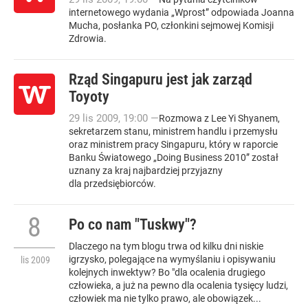
internetowego wydania „Wprost” odpowiada Joanna
Mucha, posłanka PO, członkini sejmowej Komisji
Zdrowia.
Rząd Singapuru jest jak zarząd
Toyoty
29
lis
2009
,
19:00
—
Rozmowa z Lee Yi Shyanem,
sekretarzem stanu, ministrem handlu i przemysłu
oraz ministrem pracy Singapuru, który w raporcie
Banku Światowego „Doing Business 2010” został
uznany za kraj najbardziej przyjazny
dla przedsiębiorców.
8
Po co nam "Tuskwy"?
Dlaczego na tym blogu trwa od kilku dni niskie
igrzysko, polegające na wymyślaniu i opisywaniu
lis
2009
kolejnych inwektyw? Bo "dla ocalenia drugiego
człowieka, a już na pewno dla ocalenia tysięcy ludzi,
człowiek ma nie tylko prawo, ale obowiązek...