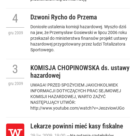
4
Dzwoni Rycho do Przema
Doniosłe ustalenia komisji hazardowej. Wyszło dziś
na jaw, że Przemysław Gosiewski w lipcu 2006 roku
gru
2009
przekazał do ministerstwa finansów projekt ustawy
hazardowej przygotowany przez ludzi Totalizatora
Sportowego.
3
KOMISJA CHOPINOWSKA ds. ustawy
hazardowej
gru
2009
UWAGA! PRZED SPOŻYCIEM JAKICHKOLWIEK
INFORMACJI DOTYCZĄCYCH PRAC SEJMOWEJ
KOMISJI HAZARDOWEJ, WARTO ZAŻYĆ
NASTĘPUJĄCY UTWÓR:
http://www.youtube.com/watch?v=JeozviowUGo
Lekarze powinni mieć kasy fiskalne
29
lis
2009
,
19:00
—
Na pytania czytelników