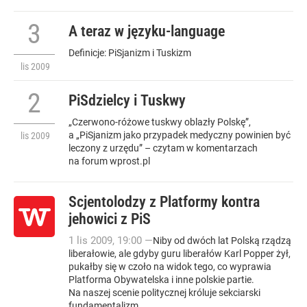
3
A teraz w języku-language
Definicje: PiSjanizm i Tuskizm
lis
2009
2
PiSdzielcy i Tuskwy
„Czerwono-różowe tuskwy oblazły Polskę”,
a „PiSjanizm jako przypadek medyczny powinien być
lis
2009
leczony z urzędu” – czytam w komentarzach
na forum wprost.pl
Scjentolodzy z Platformy kontra
jehowici z PiS
1
lis
2009
,
19:00
—
Niby od dwóch lat Polską rządzą
liberałowie, ale gdyby guru liberałów Karl Popper żył,
pukałby się w czoło na widok tego, co wyprawia
Platforma Obywatelska i inne polskie partie.
Na naszej scenie politycznej króluje sekciarski
fundamentalizm....