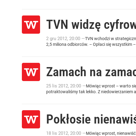
TVN widzę cyfro
2
gru
2012
,
20:00
—
TVN wchodzi w strategiczny
2,5 miliona odbiorców. – Opłaci się wszystkim –
Zamach na zama
25
lis
2012
,
20:00
—
Mówiąc wprost – warto się
potraktowaliśmy tak lekko. Z niedowierzaniem a
Pokłosie nienawi
18
lis
2012
,
20:00
—
Mówiąc wprost, nienawiść p