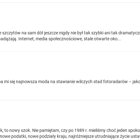
szczytów na sam dół jeszcze nigdy nie był tak szybki ani tak dramatyczn
e nadążają. Internet, media społecznościowe, stale otwarte oko...
a mi się najnowsza moda na stawianie wilczych stad fotoradarów – jako
, to nowy szok. Nie pamiętam, czy po 1989 r. mieliśmy choć jeden spok
owe podatki, nowe podziały kraju, najróżniejsze utrudniające życie usta