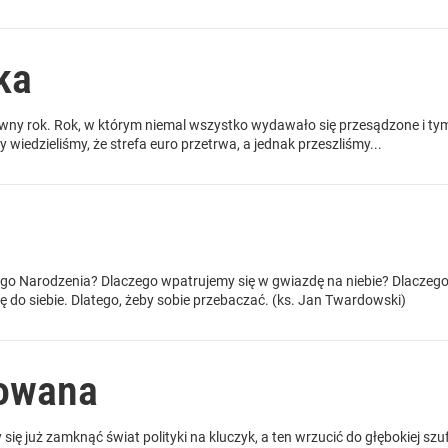
ka
iwny rok. Rok, w którym niemal wszystko wydawało się przesądzone i t
y wiedzieliśmy, że strefa euro przetrwa, a jednak przeszliśmy...
ego Narodzenia? Dlaczego wpatrujemy się w gwiazdę na niebie? Dlaczego
ę do siebie. Dlatego, żeby sobie przebaczać. (ks. Jan Twardowski)
zowana
ię już zamknąć świat polityki na kluczyk, a ten wrzucić do głębokiej szuf