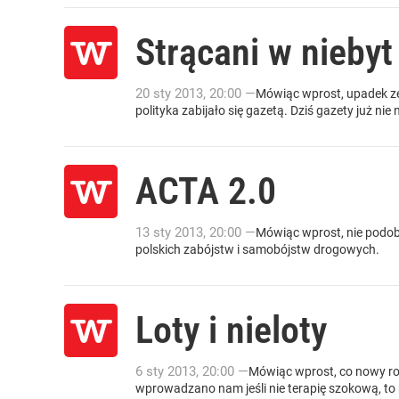
Strącani w niebyt
20
sty
2013
,
20:00
—
Mówiąc wprost, upadek ze 
polityka zabijało się gazetą. Dziś gazety już ni
ACTA 2.0
13
sty
2013
,
20:00
—
Mówiąc wprost, nie podob
polskich zabójstw i samobójstw drogowych.
Loty i nieloty
6
sty
2013
,
20:00
—
Mówiąc wprost, co nowy rok
wprowadzano nam jeśli nie terapię szokową, to n