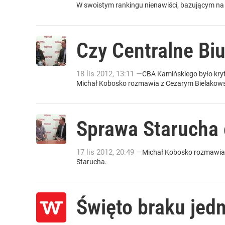
W swoistym rankingu nienawiści, bazującym na 
Czy Centralne Bi
18
lis
2012
,
13:11
—
CBA Kamińskiego było kryty
Michał Kobosko rozmawia z Cezarym Bielakows
Sprawa Starucha 
17
lis
2012
,
20:49
—
Michał Kobosko rozmawia 
Starucha.
Święto braku jed