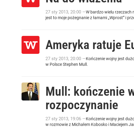
27
sty
2013
,
20:00
—
W bardzo wielu rzeczach n
jest to moje pożegnanie z łamami „Wprost” i prz
Ameryka ratuje E
27
sty
2013
,
20:00
—
Kończenie wojny jest dużo
w Polsce Stephen Mull.
Mull: kończenie wo
rozpoczynanie
27
sty
2013
,
19:06
—
Kończenie wojny jest dużo
w rozmowie z Michałem Kobosko i Maciejem J