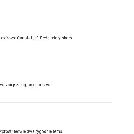
cyfrowe Canal+ i „n”. Będą miały około
ajważniejsze organy państwa
„Wprost” ledwie dwa tygodnie temu.