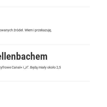
mowanych źródeł. Wiem i przekazuję,
ellenbachem
frowe Canal+ i „n”. Będą miały około 2,5