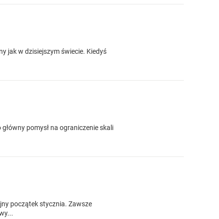
y jak w dzisiejszym świecie. Kiedyś
 główny pomysł na ograniczenie skali
ojny początek stycznia. Zawsze
wy...