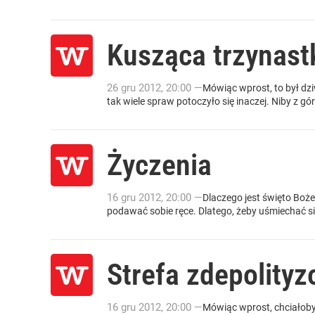
Kusząca trzynast
26
gru
2012
,
20:00
—
Mówiąc wprost, to był dz
tak wiele spraw potoczyło się inaczej. Niby z gór
Życzenia
16
gru
2012
,
20:00
—
Dlaczego jest święto Boż
podawać sobie ręce. Dlatego, żeby uśmiechać si
Strefa zdepolity
16
gru
2012
,
20:00
—
Mówiąc wprost, chciałoby s