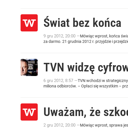
Świat bez końca
9
gru
2012
,
20:00
—
Mówiąc wprost, końca świat
za darmo. 21 grudnia 2012 r. przyjdzie i przejd
TVN widzę cyfrow
6
gru
2012
,
8:57
—
TVN wchodzi w strategiczny 
miliona odbiorców. – Opłaci się wszystkim – prz
Uważam, że szko
2
gru
2012
,
20:00
—
Mówiąc wprost, sprawa jest