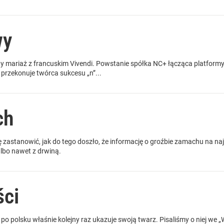
wy
 mariaż z francuskim Vivendi. Powstanie spółka NC+ łącząca platformy 
 przekonuje twórca sukcesu „n”...
ch
 zastanowić, jak do tego doszło, że informację o groźbie zamachu na n
lbo nawet z drwiną.
ści
o polsku właśnie kolejny raz ukazuje swoją twarz. Pisaliśmy o niej we 