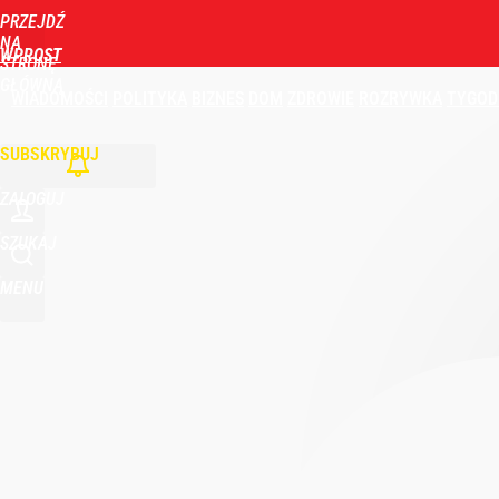
PRZEJDŹ
NA
WPROST
STRONĘ
GŁÓWNĄ
WIADOMOŚCI
POLITYKA
BIZNES
DOM
ZDROWIE
ROZRYWKA
TYGOD
SUBSKRYBUJ
ZALOGUJ
SZUKAJ
MENU