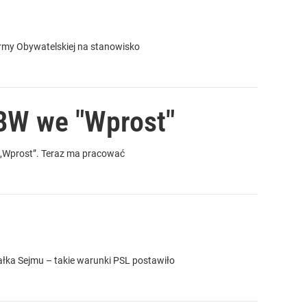
ormy Obywatelskiej na stanowisko
ABW we "Wprost"
i „Wprost”. Teraz ma pracować
ałka Sejmu – takie warunki PSL postawiło