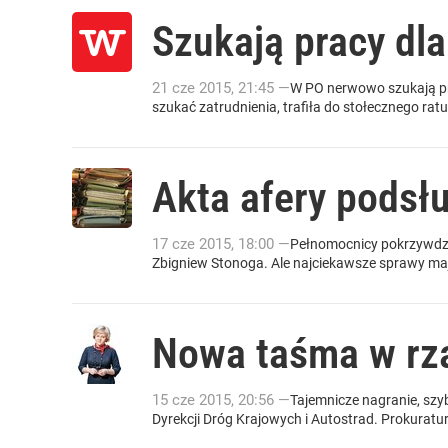
Szukają pracy dla
21
cze
2015
,
21:45
—
W PO nerwowo szukają pra
szukać zatrudnienia, trafiła do stołecznego rat
Akta afery podsł
17
cze
2015
,
18:00
—
Pełnomocnicy pokrzywdzo
Zbigniew Stonoga. Ale najciekawsze sprawy mają 
Nowa taśma w rz
15
cze
2015
,
20:56
—
Tajemnicze nagranie, szy
Dyrekcji Dróg Krajowych i Autostrad. Prokurat