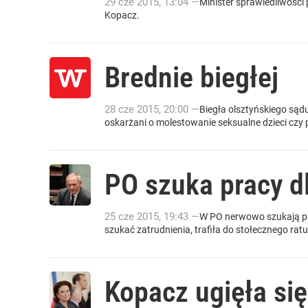
29
cze
2015
,
13:04
—
Minister sprawiedliwości
Kopacz.
Brednie biegłej
28
cze
2015
,
20:00
—
Biegła olsztyńskiego sądu
oskarżani o molestowanie seksualne dzieci czy 
PO szuka pracy d
25
cze
2015
,
19:43
—
W PO nerwowo szukają pra
szukać zatrudnienia, trafiła do stołecznego rat
Kopacz ugięła si