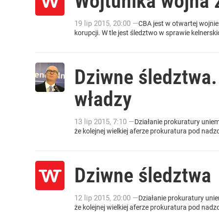
Wojtunika wojna 
19
lip
2015
,
20:00
—
CBA jest w otwartej wojni
korupcji. W tle jest śledztwo w sprawie kelners
Dziwne śledztwa.
władzy
13
lip
2015
,
7:10
—
Działanie prokuratury uniem
że kolejnej wielkiej aferze prokuratura pod nad
Dziwne śledztwa
12
lip
2015
,
20:00
—
Działanie prokuratury unie
że kolejnej wielkiej aferze prokuratura pod nad