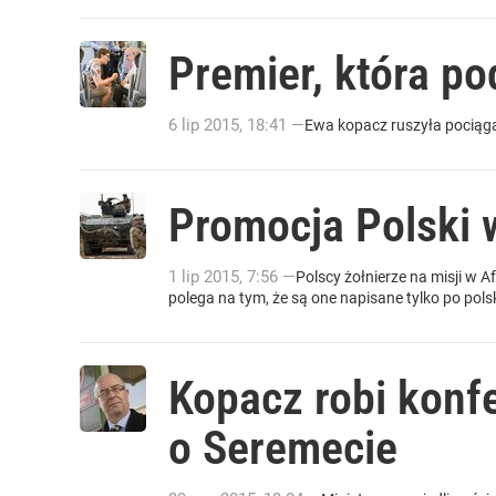
Premier, która po
6
lip
2015
,
18:41
—
Ewa kopacz ruszyła pociąga
Promocja Polski w
1
lip
2015
,
7:56
—
Polscy żołnierze na misji w A
polega na tym, że są one napisane tylko po pols
Kopacz robi konf
o Seremecie