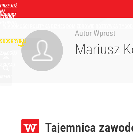
PRZEJDŹ
NA
WPROST
STRONĘ
GŁÓWNĄ
WIADOMOŚCI
POLITYKA
BIZNES
DOM
ZDROWIE
ROZRYWKA
TYGOD
Autor Wprost
SUBSKRYBUJ
Mariusz K
ZALOGUJ
SZUKAJ
MENU
Tajemnica zawod