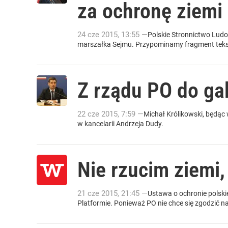
za ochronę ziemi
24
cze
2015
,
13:55
—
Polskie Stronnictwo Ludo
marszałka Sejmu. Przypominamy fragment tekst
Z rządu PO do ga
22
cze
2015
,
7:59
—
Michał Królikowski, będąc 
w kancelarii Andrzeja Dudy.
Nie rzucim ziemi
21
cze
2015
,
21:45
—
Ustawa o ochronie polski
Platformie. Ponieważ PO nie chce się zgodzić na