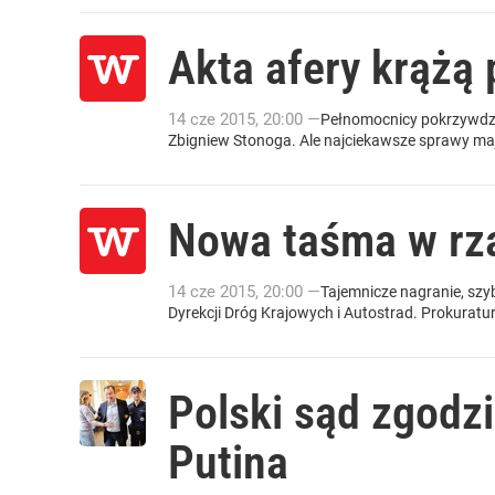
Akta afery krążą 
14
cze
2015
,
20:00
—
Pełnomocnicy pokrzywdzo
Zbigniew Stonoga. Ale najciekawsze sprawy mają 
Nowa taśma w rz
14
cze
2015
,
20:00
—
Tajemnicze nagranie, szy
Dyrekcji Dróg Krajowych i Autostrad. Prokurat
Polski sąd zgodzi
Putina