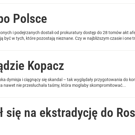
po Polsce
nych i podejrzanych dostali od prokuratury dostęp do 28 tomów akt af
być w tych, które pozostają nieznane. Czy w najbliższym czasie i one tra
ądzie Kopacz
bka dymisja i ciągnący się skandal – tak wyglądały przygotowania do k
ura nawet nie przesłuchała taśmy, która mogłaby skompromitować...
ł się na ekstradycję do Ros