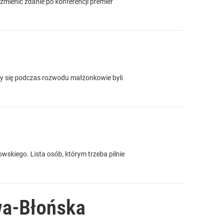
mienić zdanie po konferencji premier
cący się podczas rozwodu małżonkowie byli
skiego. Lista osób, którym trzeba pilnie
wa-Błońska