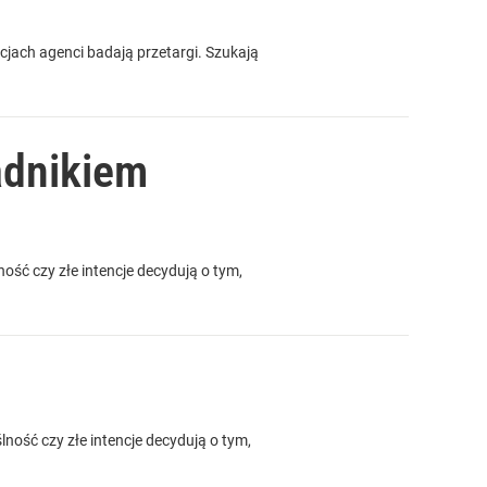
cjach agenci badają przetargi. Szukają
adnikiem
ość czy złe intencje decydują o tym,
ność czy złe intencje decydują o tym,