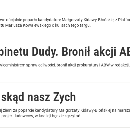
we oficjalnie poparło kandydaturę Małgorzaty Kidawy-Błońskiej z Platf
u Mariusza Kowalewskiego o kulisach tego targu.
binetu Dudy. Bronił akcji 
wiceministrem sprawiedliwości, bronił akcji prokuratury i ABW w redakcj
, skąd nasz Zych
ej ziemi za poparcie kandydatury Małgorzaty Kidawy-Błońskiej na marsz
 projekt ludowców, w koalicji będzie zgrzytać.