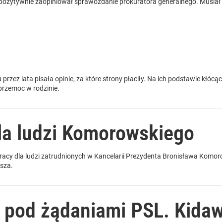
 pozytywnie zaopiniował sprawozdanie prokuratora generalnego. Musiał z
 przez lata pisała opinie, za które strony płaciły. Na ich podstawie kłó
przemoc w rodzinie.
la ludzi Komorowskiego
cy dla ludzi zatrudnionych w Kancelarii Prezydenta Bronisława Komorow
usza.
ę pod żądaniami PSL. Kida