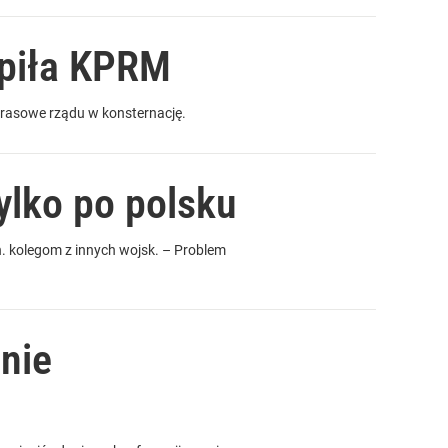
upiła KPRM
prasowe rządu w konsternację.
ylko po polsku
in. kolegom z innych wojsk. – Problem
nie