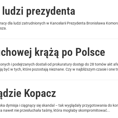
 ludzi prezydenta
cy dla ludzi zatrudnionych w Kancelarii Prezydenta Bronisława Komorow
usza.
uchowej krążą po Polsce
nych i podejrzanych dostali od prokuratury dostęp do 28 tomów akt af
być w tych, które pozostają nieznane. Czy w najbliższym czasie i one tra
ądzie Kopacz
bka dymisja i ciągnący się skandal – tak wyglądały przygotowania do k
ura nawet nie przesłuchała taśmy, która mogłaby skompromitować...