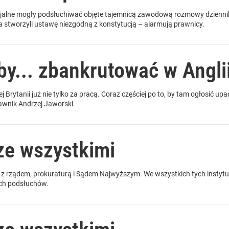
ecjalne mogły podsłuchiwać objęte tajemnicą zawodową rozmowy dzienn
 a stworzyli ustawę niezgodną z konstytucją – alarmują prawnicy.
by... zbankrutować w Angli
j Brytanii już nie tylko za pracą. Coraz częściej po to, by tam ogłosić up
awnik Andrzej Jaworski.
ze wszystkimi
e z rządem, prokuraturą i Sądem Najwyższym. We wszystkich tych instytu
kich podsłuchów.