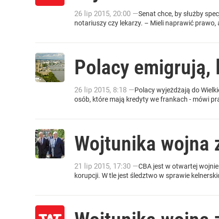
26
lip
2015
,
20:00
—
Senat chce, by służby sp
notariuszy czy lekarzy. – Mieli naprawić prawo,
Polacy emigrują, 
26
lip
2015
,
8:18
—
Polacy wyjeżdżają do Wielkie
osób, które mają kredyty we frankach - mówi pr
Wojtunika wojna 
21
lip
2015
,
17:30
—
CBA jest w otwartej wojni
korupcji. W tle jest śledztwo w sprawie kelners