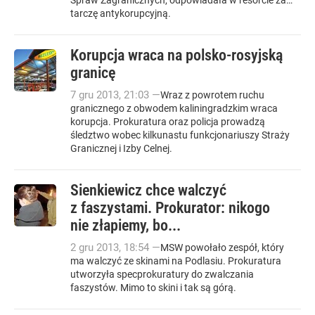
Spraw Zagranicznych, odpowiadała w resorcie za…
tarczę antykorupcyjną.
Korupcja wraca na polsko-rosyjską
granicę
7
gru
2013
,
21:03
—
Wraz z powrotem ruchu
granicznego z obwodem kaliningradzkim wraca
korupcja. Prokuratura oraz policja prowadzą
śledztwo wobec kilkunastu funkcjonariuszy Straży
Granicznej i Izby Celnej.
Sienkiewicz chce walczyć
z faszystami. Prokurator: nikogo
nie złapiemy, bo...
2
gru
2013
,
18:54
—
MSW powołało zespół, który
ma walczyć ze skinami na Podlasiu. Prokuratura
utworzyła specprokuratury do zwalczania
faszystów. Mimo to skini i tak są górą.