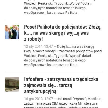
Wojciech Penkalski. Tygodnik „Wprost” dotarł
do policyjnych notatek na temat bliskiego
współpracownika Janusza Palikota.
Poseł Palikota do policjantów: Złożę,
k..., na was skargę i wyj…ą was
z roboty!
12
sty
2014
,
13:47
—
Złożę, k..., na was skargę
i wyj…ą was z roboty! – zastraszał policjantów poseł
Wojciech Penkalski. Tygodnik "Wprost" dotarł
do policyjnych notatek na temat bliskiego
współpracownika Janusza Palikota.
Infoafera - zatrzymana urzędniczka
zajmowała się... tarczą
antykorupcyjną
16
gru
2013
,
12:07
—
Jak ustalił "Wprost”, Monika F.,
zatrzymana przez CBA urzędniczka Ministerstwa