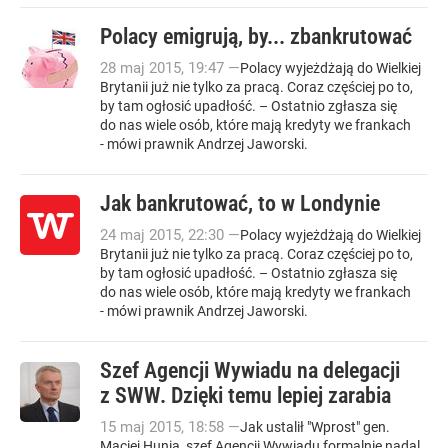
Polacy emigrują, by... zbankrutować
28
maj
2015
,
19:47
—
Polacy wyjeżdżają do Wielkiej
Brytanii już nie tylko za pracą. Coraz częściej po to,
by tam ogłosić upadłość. – Ostatnio zgłasza się
do nas wiele osób, które mają kredyty we frankach
- mówi prawnik Andrzej Jaworski.
Jak bankrutować, to w Londynie
24
maj
2015
,
22:30
—
Polacy wyjeżdżają do Wielkiej
Brytanii już nie tylko za pracą. Coraz częściej po to,
by tam ogłosić upadłość. – Ostatnio zgłasza się
do nas wiele osób, które mają kredyty we frankach
- mówi prawnik Andrzej Jaworski.
Szef Agencji Wywiadu na delegacji
z SWW. Dzięki temu lepiej zarabia
15
maj
2015
,
18:58
—
Jak ustalił "Wprost" gen.
Maciej Hunia, szef Agencji Wywiadu formalnie nadal