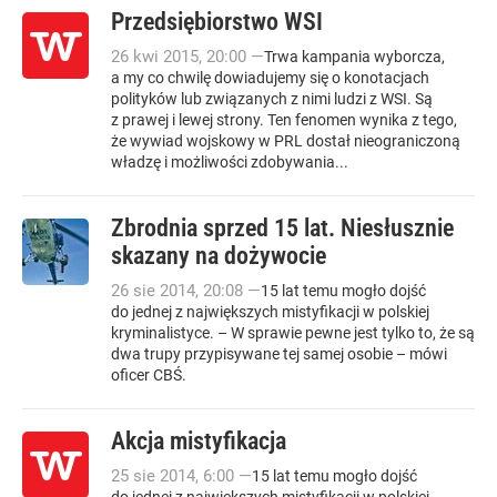
Przedsiębiorstwo WSI
26
kwi
2015
,
20:00
—
Trwa kampania wyborcza,
a my co chwilę dowiadujemy się o konotacjach
polityków lub związanych z nimi ludzi z WSI. Są
z prawej i lewej strony. Ten fenomen wynika z tego,
że wywiad wojskowy w PRL dostał nieograniczoną
władzę i możliwości zdobywania...
Zbrodnia sprzed 15 lat. Niesłusznie
skazany na dożywocie
26
sie
2014
,
20:08
—
15 lat temu mogło dojść
do jednej z największych mistyfikacji w polskiej
kryminalistyce. – W sprawie pewne jest tylko to, że są
dwa trupy przypisywane tej samej osobie – mówi
oficer CBŚ.
Akcja mistyfikacja
25
sie
2014
,
6:00
—
15 lat temu mogło dojść