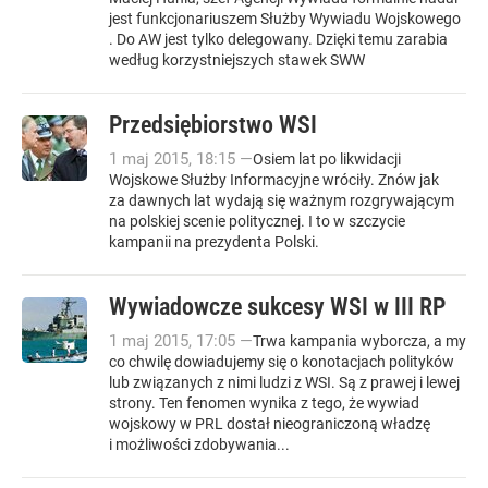
jest funkcjonariuszem Służby Wywiadu Wojskowego
. Do AW jest tylko delegowany. Dzięki temu zarabia
według korzystniejszych stawek SWW
Przedsiębiorstwo WSI
1
maj
2015
,
18:15
—
Osiem lat po likwidacji
Wojskowe Służby Informacyjne wróciły. Znów jak
za dawnych lat wydają się ważnym rozgrywającym
na polskiej scenie politycznej. I to w szczycie
kampanii na prezydenta Polski.
Wywiadowcze sukcesy WSI w III RP
1
maj
2015
,
17:05
—
Trwa kampania wyborcza, a my
co chwilę dowiadujemy się o konotacjach polityków
lub związanych z nimi ludzi z WSI. Są z prawej i lewej
strony. Ten fenomen wynika z tego, że wywiad
wojskowy w PRL dostał nieograniczoną władzę
i możliwości zdobywania...