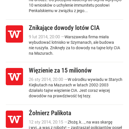
10 wniosków o uchylenie immunitetu posłowi
Penkalskiemu w związku z jego...
Znikające dowody lotów CIA
9
lut
2014
,
20:00
—
Warszawska firma miała
wybudować lotnisko w Szymanach, ale budowa
nie ruszyła. Zniknęły za to dowody na tajne loty CIA
na Mazurach.
Więzienie za 15 milionów
26
sty
2014
,
20:00
—
W ośrodku wywiadu w Starych
Kiejkutach na Mazurach w latach 2002-2003
działało tajne więzienie CIA. Jest coraz więcej
dowodów na prawdziwość tej tezy.
Żołnierz Palikota
12
sty
2014
,
20:15
—
Złożę, k..., na was skargę
i wyj…ą was z roboty! – zastraszał policjantów poseł