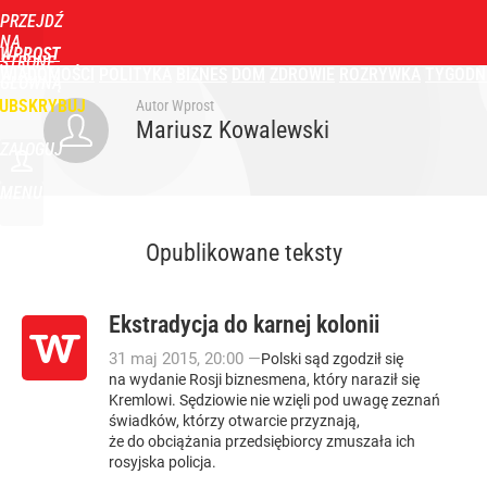
PRZEJDŹ
NA
WPROST
STRONĘ
WIADOMOŚCI
POLITYKA
BIZNES
DOM
ZDROWIE
ROZRYWKA
TYGODN
GŁÓWNĄ
UBSKRYBUJ
Autor Wprost
Mariusz Kowalewski
ZALOGUJ
MENU
Opublikowane teksty
Ekstradycja do karnej kolonii
31
maj
2015
,
20:00
—
Polski sąd zgodził się
na wydanie Rosji biznesmena, który naraził się
Kremlowi. Sędziowie nie wzięli pod uwagę zeznań
świadków, którzy otwarcie przyznają,
że do obciążania przedsiębiorcy zmuszała ich
rosyjska policja.