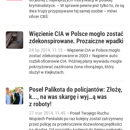
do jednej z największych mistyfikacji w polskiej
kryminalistyce. – W sprawie pewne jest tylko to, że są
dwa trupy przypisywane tej samej osobie – mówi
oficer CBŚ.
Więzienie CIA w Polsce mogło zostać
zdekonspirowane. Prozaiczne wpadki
24
lip
2014
,
11:15
—
Więzienie CIA w Polsce mogło
zostać zdekonspirowane w 2003 r. Najpierw auto
rozbili oficerowie CIA. Później plany wywiadu mogła
pokrzyżować zazdrosna żona chorążego, który
służył w Kiejkutach.
Poseł Palikota do policjantów: Złożę,
k..., na was skargę i wyj…ą was
z roboty!
27
mar
2014
,
11:45
—
Poseł Twojego Ruchu
Wojciech Penkalski po raz kolejny został zatrzymany
przez policję za przekroczenie dozwolonej prędkości
na drodze. Od początku kadencji do Sejmu wpłynęło