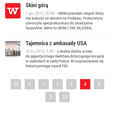
Skini górą
1
gru
2013
,
20:00
—
MSW powołało zespół, który
ma walczyć ze skinami na Podlasiu. Prokuratura
utworzyła specprokuratury do zwalczania
faszystów. Mimo to SKINI I TAK SĄ GÓRĄ.
Tajemnica z ambasady USA
20
lis
2013
,
7:08
—
Lokalna aferka urosła
do gigantycznego śledztwa dotyczącego korupcji
w szpitalach w całej Polsce. W rozpracowaniu tej
historii pomaga nawet FBI.
1
2
3
4
5