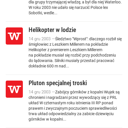
dla grupy trzymającej władzę, a był dla niej Waterloo.
W roku 2003 nie udało się narzucić Polsce lex
Sobotki, wedle...
Helikopter w lodzie
14
gru
2003
—
Śledztwo "Wprost": dlaczego rozbił się
śmigłowiec z Leszkiem Millerem na pokładzie
Helikopter z premierem Leszkiem Millerem
na pokładzie musiał się rozbić przy podchodzeniu
do lądowania. Silniki musiały przestać pracować
dokładnie 600 m nad...
Pluton specjalnej troski
14
gru
2003
—
Zabójcy górników z kopalni Wujek są
chronieni i nagradzani przez wywodzący się z PRL
układ W czternastym roku istnienia III RP ponad
prawem i zwyczajnym poczuciem sprawiedliwości
trwa układ odpowiedzialny za zabicie dziewięciu
górników w kopalni...