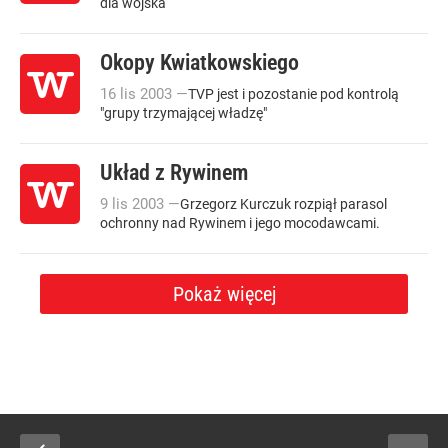
dla wojska
Okopy Kwiatkowskiego
16
lis
2003
—
TVP jest i pozostanie pod kontrolą
"grupy trzymającej władzę"
Układ z Rywinem
9
lis
2003
—
Grzegorz Kurczuk rozpiął parasol
ochronny nad Rywinem i jego mocodawcami.
Pokaż więcej