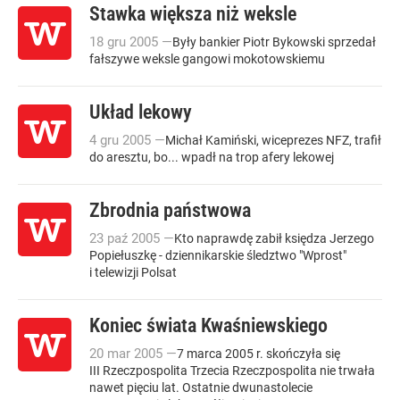
Stawka większa niż weksle
18
gru
2005
—
Były bankier Piotr Bykowski sprzedał
fałszywe weksle gangowi mokotowskiemu
Układ lekowy
4
gru
2005
—
Michał Kamiński, wiceprezes NFZ, trafił
do aresztu, bo... wpadł na trop afery lekowej
Zbrodnia państwowa
23
paź
2005
—
Kto naprawdę zabił księdza Jerzego
Popiełuszkę - dziennikarskie śledztwo "Wprost"
i telewizji Polsat
Koniec świata Kwaśniewskiego
20
mar
2005
—
7 marca 2005 r. skończyła się
III Rzeczpospolita Trzecia Rzeczpospolita nie trwała
nawet pięciu lat. Ostatnie dwunastolecie