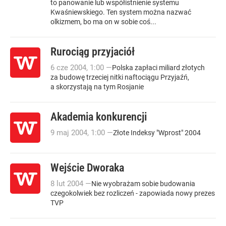
to panowanie lub współistnienie systemu
Kwaśniewskiego. Ten system można nazwać
olkizmem, bo ma on w sobie coś...
Rurociąg przyjaciół
6
cze
2004
,
1:00
—
Polska zapłaci miliard złotych
za budowę trzeciej nitki naftociągu Przyjaźń,
a skorzystają na tym Rosjanie
Akademia konkurencji
9
maj
2004
,
1:00
—
Złote Indeksy "Wprost" 2004
Wejście Dworaka
8
lut
2004
—
Nie wyobrażam sobie budowania
czegokolwiek bez rozliczeń - zapowiada nowy prezes
TVP