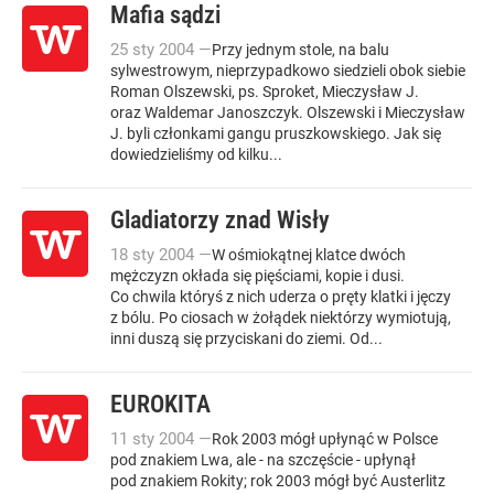
Mafia sądzi
25
sty
2004
—
Przy jednym stole, na balu
sylwestrowym, nieprzypadkowo siedzieli obok siebie
Roman Olszewski, ps. Sproket, Mieczysław J.
oraz Waldemar Janoszczyk. Olszewski i Mieczysław
J. byli członkami gangu pruszkowskiego. Jak się
dowiedzieliśmy od kilku...
Gladiatorzy znad Wisły
18
sty
2004
—
W ośmiokątnej klatce dwóch
mężczyzn okłada się pięściami, kopie i dusi.
Co chwila któryś z nich uderza o pręty klatki i jęczy
z bólu. Po ciosach w żołądek niektórzy wymiotują,
inni duszą się przyciskani do ziemi. Od...
EUROKITA
11
sty
2004
—
Rok 2003 mógł upłynąć w Polsce
pod znakiem Lwa, ale - na szczęście - upłynął
pod znakiem Rokity; rok 2003 mógł być Austerlitz