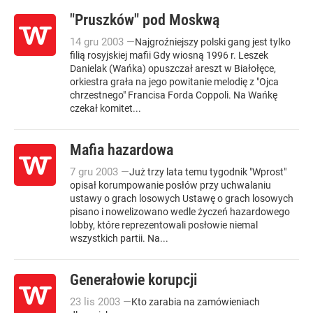
"Pruszków" pod Moskwą
14
gru
2003
—
Najgroźniejszy polski gang jest tylko
filią rosyjskiej mafii Gdy wiosną 1996 r. Leszek
Danielak (Wańka) opuszczał areszt w Białołęce,
orkiestra grała na jego powitanie melodię z "Ojca
chrzestnego" Francisa Forda Coppoli. Na Wańkę
czekał komitet...
Mafia hazardowa
7
gru
2003
—
Już trzy lata temu tygodnik "Wprost"
opisał korumpowanie posłów przy uchwalaniu
ustawy o grach losowych Ustawę o grach losowych
pisano i nowelizowano wedle życzeń hazardowego
lobby, które reprezentowali posłowie niemal
wszystkich partii. Na...
Generałowie korupcji
23
lis
2003
—
Kto zarabia na zamówieniach