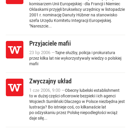
komisarzem Unii Europejskiej - dla Francji i Niemiec
Oklaskami przyjęli brukselscy urzędnicy w listopadzie
2001 r. nominację Danuty Hübner na stanowisko
szefa Urzędu Komitetu Integracji Europejskiej.
"Nareszcie...
Przyjaciele mafii
23
lip
2006
—
Tajne służby, policja i prokuratura
przez kilka lat nie wykorzystywały wiedzy o polskiej
mafii
Zwyczajny układ
1
cze
2006
,
9:00
—
Obecny lubelski establishment
to w dużej części oficerowie bezpieki i ich agenci
Wojciech Sumliński Dlaczego w Polsce niezbędna jest
lustracja? Bo istnieje coś, co kilkanaście lat
po odzyskaniu przez Polskę niepodległości wciąż
daje siłę...