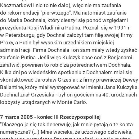
Kaczmarkowi i nic to nie dało), więc nie ma zaufania
do rekomendacji "pierwszego". Ma natomiast zaufanie
do Marka Dochnala, który cieszył się ponoć względami
prezydenta Rosji Władimira Putina. Poznali się w 1991 r.
w Petersburgu, gdy Dochnal założył tam filię swojej firmy
Proxy, a Putin był wysokim urzędnikiem miejskiej
administracji. Firma Dochnala i on sam miały wtedy zyskać
zaufanie Putina. Jeśli więc Kulczyk chce coś z Rosjanami
załatwić, powinien to robić za pośrednictwem Dochnala.
Kilka dni po wiedeńskim spotkaniu z Dochnalem miał się
skontaktować Jarosław Grzesiak z firmy prawniczej Dewey
Ballantine, który miał występować w imieniu Jana Kulczyka.
Dochnal znał Grzesiaka - był on gościem na 40. urodzinach
lobbysty urządzanych w Monte Carlo.
7 marca 2005 - koniec III Rzeczypospolitej
"Dlaczego ja się tak denerwuję, jak mnie pytają o te konta
numeryczne? (...) Mnie wścieka, że uczciwego człowieka,