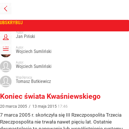
PRZEJDŹ
NA
WPROST
STRONĘ
GŁÓWNĄ
UBSKRYBUJ
Tygodnik Wprost
Autor:
ZALOGUJ
Jan Piński
MENU
Autor:
Wojciech Sumliński
Autor:
Wojciech Sumliński
Współpraca:
Tomasz Butkiewicz
Koniec świata Kwaśniewskiego
20
marca
2005
/
13
maja
2015
17:46
7 marca 2005 r. skończyła się III Rzeczpospolita Trzecia
Rzeczpospolita nie trwała nawet pięciu lat. Ostatnie
dwunastolecie to panowanie lub współistnienie systemu