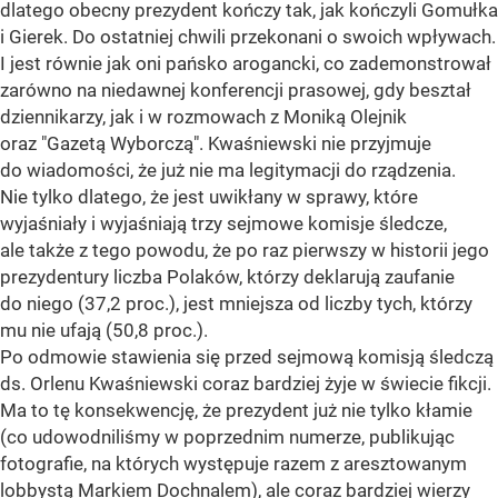
dlatego obecny prezydent kończy tak, jak kończyli Gomułka
i Gierek. Do ostatniej chwili przekonani o swoich wpływach.
I jest równie jak oni pańsko arogancki, co zademonstrował
zarówno na niedawnej konferencji prasowej, gdy beształ
dziennikarzy, jak i w rozmowach z Moniką Olejnik
oraz "Gazetą Wyborczą". Kwaśniewski nie przyjmuje
do wiadomości, że już nie ma legitymacji do rządzenia.
Nie tylko dlatego, że jest uwikłany w sprawy, które
wyjaśniały i wyjaśniają trzy sejmowe komisje śledcze,
ale także z tego powodu, że po raz pierwszy w historii jego
prezydentury liczba Polaków, którzy deklarują zaufanie
do niego (37,2 proc.), jest mniejsza od liczby tych, którzy
mu nie ufają (50,8 proc.).
Po odmowie stawienia się przed sejmową komisją śledczą
ds. Orlenu Kwaśniewski coraz bardziej żyje w świecie fikcji.
Ma to tę konsekwencję, że prezydent już nie tylko kłamie
(co udowodniliśmy w poprzednim numerze, publikując
fotografie, na których występuje razem z aresztowanym
lobbystą Markiem Dochnalem), ale coraz bardziej wierzy