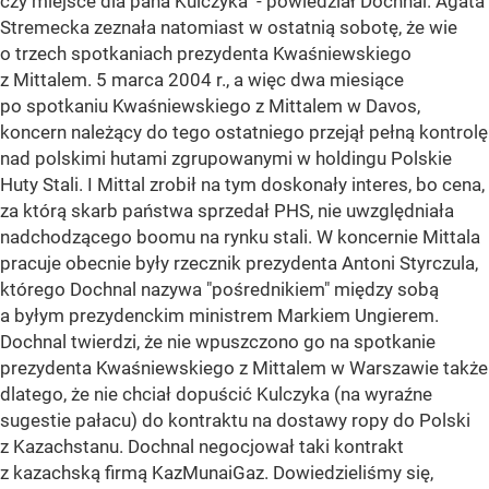
czy miejsce dla pana Kulczyka" - powiedział Dochnal. Agata
Stremecka zeznała natomiast w ostatnią sobotę, że wie
o trzech spotkaniach prezydenta Kwaśniewskiego
z Mittalem. 5 marca 2004 r., a więc dwa miesiące
po spotkaniu Kwaśniewskiego z Mittalem w Davos,
koncern należący do tego ostatniego przejął pełną kontrolę
nad polskimi hutami zgrupowanymi w holdingu Polskie
Huty Stali. I Mittal zrobił na tym doskonały interes, bo cena,
za którą skarb państwa sprzedał PHS, nie uwzględniała
nadchodzącego boomu na rynku stali. W koncernie Mittala
pracuje obecnie były rzecznik prezydenta Antoni Styrczula,
którego Dochnal nazywa "pośrednikiem" między sobą
a byłym prezydenckim ministrem Markiem Ungierem.
Dochnal twierdzi, że nie wpuszczono go na spotkanie
prezydenta Kwaśniewskiego z Mittalem w Warszawie także
dlatego, że nie chciał dopuścić Kulczyka (na wyraźne
sugestie pałacu) do kontraktu na dostawy ropy do Polski
z Kazachstanu. Dochnal negocjował taki kontrakt
z kazachską firmą KazMunaiGaz. Dowiedzieliśmy się,