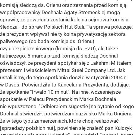
komisją śledczą ds. Orlenu oraz zeznania przed komisją
współpracownicy Dochnala Agaty Stremeckiej mogą
sprawić, że powołana zostanie kolejna sejmowa komisja
śledcza - do spraw Polskich Hut Stali. Ta sprawa pokazuje,
że prezydent wpływał nie tylko na prywatyzację sektora
paliwowego (co bada komisja ds. Orlenu)
czy ubezpieczeniowego (komisja ds. PZU), ale także
hutniczego. 5 marca przed komisją śledczą Dochnal
oświadczył, że prezydent spotykał się z Lakshmi Mittalem,
prezesem i właścicielem Mittal Steel Company Ltd. Jak
ustaliliśmy, do tego spotkania doszło w styczniu 2004 r.
w Davos. Potwierdziła to Kancelaria Prezydenta, dodając,
że spotkanie "trwało 10 minut". Na inne, wcześniejsze
spotkanie w Pałacu Prezydenckim Marka Dochnala
nie wpuszczono. "Odbierałem sugestie [na pytanie od kogo
Dochnal stwierdził: potwierdzam nazwisko Marka Ungiera,
że w tego typu zamierzeniach, które chcę realizować
[sprzedaży polskich hut], powinien się znaleźć pan Kulczyk