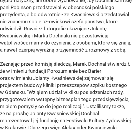
dyplomatyczny, ani dobre wychowanie), by Dochnal sam się
pani Robinson przedstawiał w obecności polskiego
prezydenta, albo odwrotnie - że Kwaśniewski przedstawiał
nie znanemu sobie człowiekowi szefa państwa, które
odwiedził. Również fotografie ukazujące Jolantę
Kwaśniewską i Marka Dochnala nie pozostawiają
wątpliwości: mamy do czynienia z osobami, które się znają,
a nawet czerpią wyraźną przyjemność z rozmowy z sobą.
Zeznając przed komisją śledczą, Marek Dochnal stwierdził,
że w imieniu fundacji Porozumienie bez Barier
oraz w imieniu Jolanty Kwaśniewskiej zajmował się
projektem budowy kliniki przeszczepów szpiku kostnego
w Gdańsku. "Wziąłem udział w kilku posiedzeniach rady,
przygotowałem wstępny biznesplan tego przedsięwzięcia,
miałem pomysły co do jego realizacji". Ustaliliśmy także,
że na prośbę Jolanty Kwaśniewskiej Dochnal
reprezentował jej fundację na Festiwalu Kultury Żydowskiej
w Krakowie. Dlaczego więc Aleksander Kwaśniewski