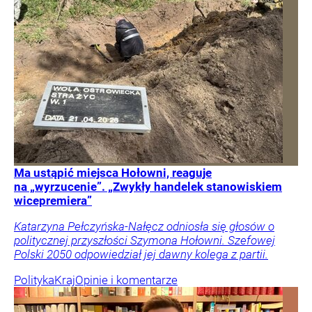
Ma ustąpić miejsca Hołowni, reaguje
na „wyrzucenie”. „Zwykły handelek stanowiskiem
wicepremiera”
Katarzyna Pełczyńska-Nałęcz odniosła się głosów o
politycznej przyszłości Szymona Hołowni. Szefowej
Polski 2050 odpowiedział jej dawny kolega z partii.
Polityka
Kraj
Opinie i komentarze