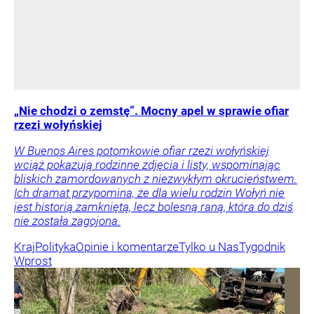
„Nie chodzi o zemstę”. Mocny apel w sprawie ofiar
rzezi wołyńskiej
W Buenos Aires potomkowie ofiar rzezi wołyńskiej
wciąż pokazują rodzinne zdjęcia i listy, wspominając
bliskich zamordowanych z niezwykłym okrucieństwem.
Ich dramat przypomina, że dla wielu rodzin Wołyń nie
jest historią zamkniętą, lecz bolesną raną, która do dziś
nie została zagojona.
Kraj
Polityka
Opinie i komentarze
Tylko u Nas
Tygodnik
Wprost