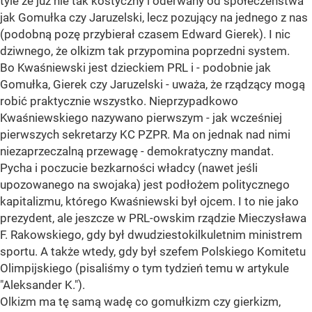
tyle że już nie tak kostyczny i oderwany od społeczeństwa
jak Gomułka czy Jaruzelski, lecz pozujący na jednego z nas
(podobną pozę przybierał czasem Edward Gierek). I nic
dziwnego, że olkizm tak przypomina poprzedni system.
Bo Kwaśniewski jest dzieckiem PRL i - podobnie jak
Gomułka, Gierek czy Jaruzelski - uważa, że rządzący mogą
robić praktycznie wszystko. Nieprzypadkowo
Kwaśniewskiego nazywano pierwszym - jak wcześniej
pierwszych sekretarzy KC PZPR. Ma on jednak nad nimi
niezaprzeczalną przewagę - demokratyczny mandat.
Pycha i poczucie bezkarności władcy (nawet jeśli
upozowanego na swojaka) jest podłożem politycznego
kapitalizmu, którego Kwaśniewski był ojcem. I to nie jako
prezydent, ale jeszcze w PRL-owskim rządzie Mieczysława
F. Rakowskiego, gdy był dwudziestokilkuletnim ministrem
sportu. A także wtedy, gdy był szefem Polskiego Komitetu
Olimpijskiego (pisaliśmy o tym tydzień temu w artykule
"Aleksander K.").
Olkizm ma tę samą wadę co gomułkizm czy gierkizm,