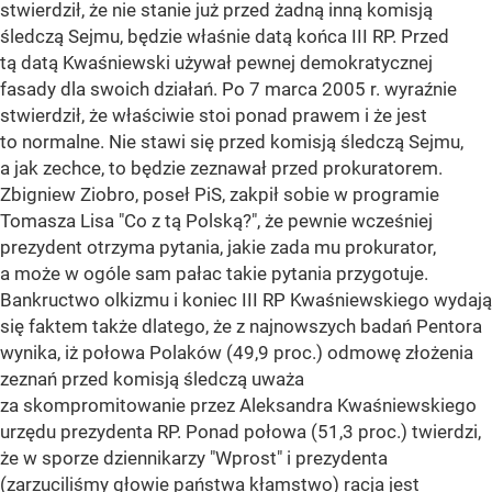
stwierdził, że nie stanie już przed żadną inną komisją
śledczą Sejmu, będzie właśnie datą końca III RP. Przed
tą datą Kwaśniewski używał pewnej demokratycznej
fasady dla swoich działań. Po 7 marca 2005 r. wyraźnie
stwierdził, że właściwie stoi ponad prawem i że jest
to normalne. Nie stawi się przed komisją śledczą Sejmu,
a jak zechce, to będzie zeznawał przed prokuratorem.
Zbigniew Ziobro, poseł PiS, zakpił sobie w programie
Tomasza Lisa "Co z tą Polską?", że pewnie wcześniej
prezydent otrzyma pytania, jakie zada mu prokurator,
a może w ogóle sam pałac takie pytania przygotuje.
Bankructwo olkizmu i koniec III RP Kwaśniewskiego wydają
się faktem także dlatego, że z najnowszych badań Pentora
wynika, iż połowa Polaków (49,9 proc.) odmowę złożenia
zeznań przed komisją śledczą uważa
za skompromitowanie przez Aleksandra Kwaśniewskiego
urzędu prezydenta RP. Ponad połowa (51,3 proc.) twierdzi,
że w sporze dziennikarzy "Wprost" i prezydenta
(zarzuciliśmy głowie państwa kłamstwo) racja jest