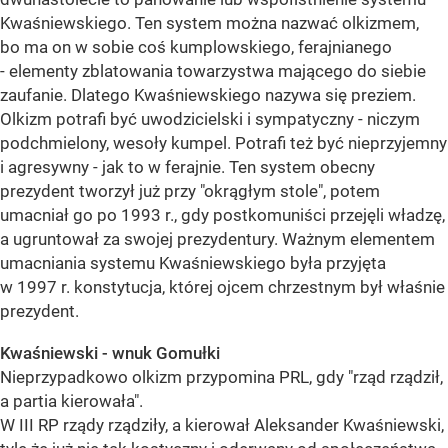
Kwaśniewskiego. Ten system można nazwać olkizmem,
bo ma on w sobie coś kumplowskiego, ferajnianego
- elementy zblatowania towarzystwa mającego do siebie
zaufanie. Dlatego Kwaśniewskiego nazywa się preziem.
Olkizm potrafi być uwodzicielski i sympatyczny - niczym
podchmielony, wesoły kumpel. Potrafi też być nieprzyjemny
i agresywny - jak to w ferajnie. Ten system obecny
prezydent tworzył już przy "okrągłym stole", potem
umacniał go po 1993 r., gdy postkomuniści przejęli władzę,
a ugruntował za swojej prezydentury. Ważnym elementem
umacniania systemu Kwaśniewskiego była przyjęta
w 1997 r. konstytucja, której ojcem chrzestnym był właśnie
prezydent.
Kwaśniewski - wnuk Gomułki
Nieprzypadkowo olkizm przypomina PRL, gdy "rząd rządził,
a partia kierowała".
W III RP rządy rządziły, a kierował Aleksander Kwaśniewski,