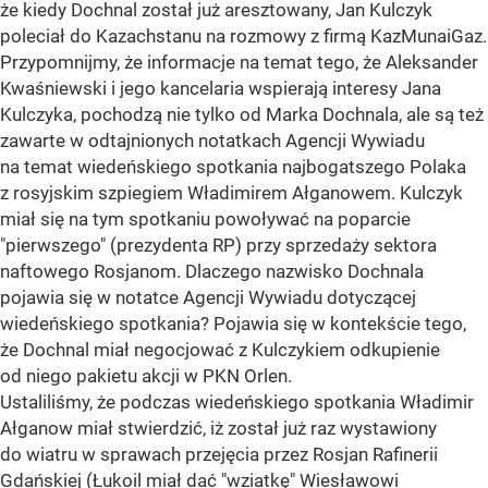
że kiedy Dochnal został już aresztowany, Jan Kulczyk
poleciał do Kazachstanu na rozmowy z firmą KazMunaiGaz.
Przypomnijmy, że informacje na temat tego, że Aleksander
Kwaśniewski i jego kancelaria wspierają interesy Jana
Kulczyka, pochodzą nie tylko od Marka Dochnala, ale są też
zawarte w odtajnionych notatkach Agencji Wywiadu
na temat wiedeńskiego spotkania najbogatszego Polaka
z rosyjskim szpiegiem Władimirem Ałganowem. Kulczyk
miał się na tym spotkaniu powoływać na poparcie
"pierwszego" (prezydenta RP) przy sprzedaży sektora
naftowego Rosjanom. Dlaczego nazwisko Dochnala
pojawia się w notatce Agencji Wywiadu dotyczącej
wiedeńskiego spotkania? Pojawia się w kontekście tego,
że Dochnal miał negocjować z Kulczykiem odkupienie
od niego pakietu akcji w PKN Orlen.
Ustaliliśmy, że podczas wiedeńskiego spotkania Władimir
Ałganow miał stwierdzić, iż został już raz wystawiony
do wiatru w sprawach przejęcia przez Rosjan Rafinerii
Gdańskiej (Łukoil miał dać "wziatkę" Wiesławowi