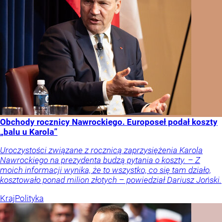
Obchody rocznicy Nawrockiego. Europoseł podał koszty
„balu u Karola”
Uroczystości związane z rocznicą zaprzysiężenia Karola
Nawrockiego na prezydenta budzą pytania o koszty. – Z
moich informacji wynika, że to wszystko, co się tam działo,
kosztowało ponad milion złotych – powiedział Dariusz Joński.
Kraj
Polityka