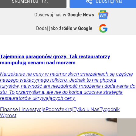
SKOMENTUJ
UDOSTĘPNIJ
2
Obserwuj nas
w
Google News
Dodaj jako
źródło w Google
Tajemnica paragonów grozy. Tak restauratorzy
manipulują cenami nad morzem
Narzekanie na ceny w nadmorskich smażalniach są częścią
naszego wakacyjnego folkloru. Jednak to nie głupota
turystów, naiwność ani niezdolność mnożenia i dodawania do
stu. To przemyślana, ale nie do końca uczciwa strategia
restauratorów ukrywających ceny.
Finanse i inwestycje
Podróże
Kraj
Tylko u Nas
Tygodnik
Wprost