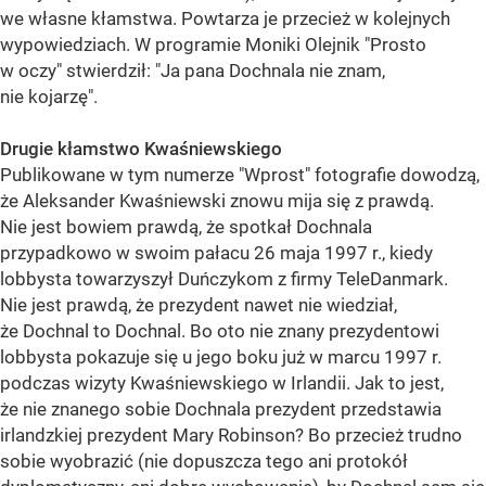
we własne kłamstwa. Powtarza je przecież w kolejnych
wypowiedziach. W programie Moniki Olejnik "Prosto
w oczy" stwierdził: "Ja pana Dochnala nie znam,
nie kojarzę".
Drugie kłamstwo Kwaśniewskiego
Publikowane w tym numerze "Wprost" fotografie dowodzą,
że Aleksander Kwaśniewski znowu mija się z prawdą.
Nie jest bowiem prawdą, że spotkał Dochnala
przypadkowo w swoim pałacu 26 maja 1997 r., kiedy
lobbysta towarzyszył Duńczykom z firmy TeleDanmark.
Nie jest prawdą, że prezydent nawet nie wiedział,
że Dochnal to Dochnal. Bo oto nie znany prezydentowi
lobbysta pokazuje się u jego boku już w marcu 1997 r.
podczas wizyty Kwaśniewskiego w Irlandii. Jak to jest,
że nie znanego sobie Dochnala prezydent przedstawia
irlandzkiej prezydent Mary Robinson? Bo przecież trudno
sobie wyobrazić (nie dopuszcza tego ani protokół