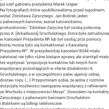
już szef gabinetu prezydenta Marek Ungier.
Na fotografiach, które opublikowaliśmy przed tygodniem,
widać Zdzisława Zarycznego. Jan Bobrek, jeden
z paliwowych baronów, zeznał katowickiemu
prokuratorowi: "Zdzisław Zaryczny był osobą poleconą
przez A. [Arkadiusza] Grochulskiego, która była zatrudniona
w Kancelarii Prezydenta RP, lub był osobą, przy pomocy
której można było się kontaktować z Kancelarią
Prezydenta RP". W prezydenckiej kancelarii BGM miało
załatwiać nie tylko różne bieżące sprawy, ale stamtąd miały
też wypływać "propozycje kontaktów lub innych form
współpracy pozostających w sferze działalności A.
Grochulskiego, a w szczególności paliw, agencji celnej,
dostaw ropy. (...) Przypominam sobie, że jedna z rozmów
dotyczyła możliwości nawiązania współpracy z rafineriami
ze Wschodu z miejscowości Mozyr". Dowodem na kontakty
Zarycznego z paliwowymi baronami Grochulskim
i Bobrkiem są billingi telefoniczne.