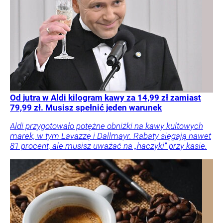
Od jutra w Aldi kilogram kawy za 14,99 zł zamiast
79,99 zł. Musisz spełnić jeden warunek
Aldi przygotowało potężne obniżki na kawy kultowych
marek, w tym Lavazzę i Dallmayr. Rabaty sięgają nawet
81 procent, ale musisz uważać na „haczyki” przy kasie.