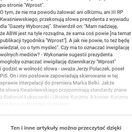
po stronie "Wprost".
O tym, że nie ma powodu żałować ani olkizmu, ani III RP
Kwaśniewskiego, przekonują słowa prezydenta z wywiadu
dla "Gazety Wyborczej". Stwierdził on: "Mam nadzieję,
że ABW jest na tyle rozsądna, że sama coś powie [na temat
publikacji tygodnika "Wprost"]. A jak nie powie, to też będę
wiedział, co o tym myśleć". Czy ma to oznaczać inwigilację
wolnych mediów? - Wykonanie sugestii prezydenta
mogłoby oznaczać inwigilację dziennikarzy "Wprost"
i godzić w wolność słowa - uważa Jerzy Polaczek, poseł
PiS. On i inni posłowie zapowiadają skierowanie w tej
sprawie interpelacji do premiera Marka Belki. Jakże
te słowa Kwaśniewskiego przypominają standardy znane
z Białorusi Łukaszenki i Ukrainy Kuczmy. A koniec Kuczmy
jest jeszcze bardziej znamienny.
Ten i inne artykuły można przeczytać dzięki