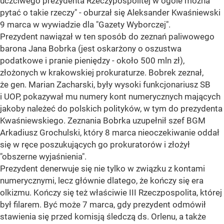
uczciwego prezydenta Rzeczypospolitej w ogóle można
pytać o takie rzeczy" - oburzał się Aleksander Kwaśniewski
9 marca w wywiadzie dla "Gazety Wyborczej".
Prezydent nawiązał w ten sposób do zeznań paliwowego
barona Jana Bobrka (jest oskarżony o oszustwa
podatkowe i pranie pieniędzy - około 500 mln zł),
złożonych w krakowskiej prokuraturze. Bobrek zeznał,
że gen. Marian Zacharski, były wysoki funkcjonariusz SB
i UOP, pokazywał mu numery kont numerycznych mających
jakoby należeć do polskich polityków, w tym do prezydenta
Kwaśniewskiego. Zeznania Bobrka uzupełnił szef BGM
Arkadiusz Grochulski, który 8 marca nieoczekiwanie oddał
się w ręce poszukujących go prokuratorów i złożył
"obszerne wyjaśnienia".
Prezydent denerwuje się nie tylko w związku z kontami
numerycznymi, lecz głównie dlatego, że kończy się era
olkizmu. Kończy się też właściwie III Rzeczpospolita, której
był filarem. Być może 7 marca, gdy prezydent odmówił
stawienia się przed komisją śledczą ds. Orlenu, a także