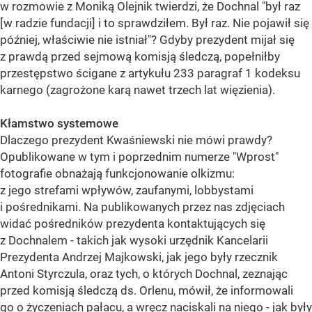
w rozmowie z Moniką Olejnik twierdzi, że Dochnal "był raz
[w radzie fundacji] i to sprawdziłem. Był raz. Nie pojawił się
później, właściwie nie istniał"? Gdyby prezydent mijał się
z prawdą przed sejmową komisją śledczą, popełniłby
przestępstwo ścigane z artykułu 233 paragraf 1 kodeksu
karnego (zagrożone karą nawet trzech lat więzienia).
Kłamstwo systemowe
Dlaczego prezydent Kwaśniewski nie mówi prawdy?
Opublikowane w tym i poprzednim numerze "Wprost"
fotografie obnażają funkcjonowanie olkizmu:
z jego strefami wpływów, zaufanymi, lobbystami
i pośrednikami. Na publikowanych przez nas zdjęciach
widać pośredników prezydenta kontaktujących się
z Dochnalem - takich jak wysoki urzędnik Kancelarii
Prezydenta Andrzej Majkowski, jak jego były rzecznik
Antoni Styrczula, oraz tych, o których Dochnal, zeznając
przed komisją śledczą ds. Orlenu, mówił, że informowali
go o życzeniach pałacu, a wręcz naciskali na niego - jak były