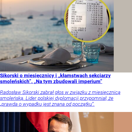
Sikorski o miesięcznicy i „kłamstwach sekciarzy
smoleńskich”. „Na tym zbudowali imperium”
Radosław Sikorski zabrał głos w związku z miesięcznicą
smoleńską. Lider polskiej dyplomacji przypomniał, że
„prawda o wypadku jest znana od początku”.