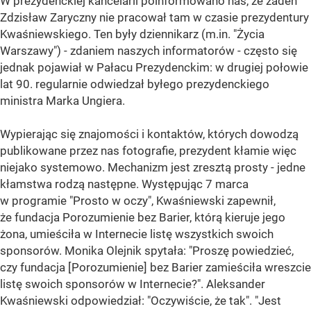
W prezydenckiej kancelarii poinformowano nas, że żaden
Zdzisław Zaryczny nie pracował tam w czasie prezydentury
Kwaśniewskiego. Ten były dziennikarz (m.in. "Życia
Warszawy") - zdaniem naszych informatorów - często się
jednak pojawiał w Pałacu Prezydenckim: w drugiej połowie
lat 90. regularnie odwiedzał byłego prezydenckiego
ministra Marka Ungiera.
Wypierając się znajomości i kontaktów, których dowodzą
publikowane przez nas fotografie, prezydent kłamie więc
niejako systemowo. Mechanizm jest zresztą prosty - jedne
kłamstwa rodzą następne. Występując 7 marca
w programie "Prosto w oczy", Kwaśniewski zapewnił,
że fundacja Porozumienie bez Barier, którą kieruje jego
żona, umieściła w Internecie listę wszystkich swoich
sponsorów. Monika Olejnik spytała: "Proszę powiedzieć,
czy fundacja [Porozumienie] bez Barier zamieściła wreszcie
listę swoich sponsorów w Internecie?". Aleksander
Kwaśniewski odpowiedział: "Oczywiście, że tak". "Jest