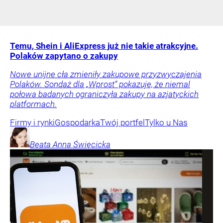
Temu, Shein i AliExpress już nie takie atrakcyjne.
Polaków zapytano o zakupy
Nowe unijne cła zmieniły zakupowe przyzwyczajenia
Polaków. Sondaż dla „Wprost” pokazuje, że niemal
połowa badanych ograniczyła zakupy na azjatyckich
platformach.
Firmy i rynki
Gospodarka
Twój portfel
Tylko u Nas
Beata Anna
Święcicka