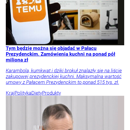
Tym będzie można się objadać w Pałacu
Prezydenckim. Zamówienia kuchni na ponad pół
miliona zł
Karambola, kumkwat i dziki brokuł znalazły się na liście
zakupowej prezydenckiej kuchni. Maksymalna wartość
umowy z Pałacem Prezydenckim to ponad 515 tys. zł.
Kraj
Polityka
Diety
Produkty