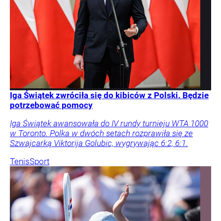
Iga Świątek zwróciła się do kibiców z Polski. Będzie
potrzebować pomocy
Iga Świątek awansowała do IV rundy turnieju WTA 1000
w Toronto. Polka w dwóch setach rozprawiła się ze
Szwajcarką Viktorija Golubic, wygrywając 6:2, 6:1.
Tenis
Sport