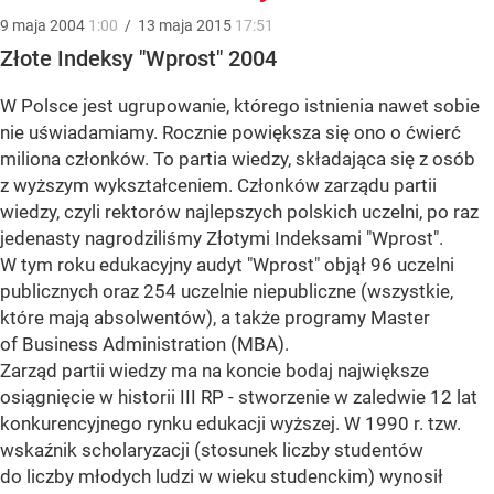
9
maja
2004
1:00
/
13
maja
2015
17:51
Złote Indeksy "Wprost" 2004
W Polsce jest ugrupowanie, którego istnienia nawet sobie
nie uświadamiamy. Rocznie powiększa się ono o ćwierć
miliona członków. To partia wiedzy, składająca się z osób
z wyższym wykształceniem. Członków zarządu partii
wiedzy, czyli rektorów najlepszych polskich uczelni, po raz
jedenasty nagrodziliśmy Złotymi Indeksami "Wprost".
W tym roku edukacyjny audyt "Wprost" objął 96 uczelni
publicznych oraz 254 uczelnie niepubliczne (wszystkie,
które mają absolwentów), a także programy Master
of Business Administration (MBA).
Zarząd partii wiedzy ma na koncie bodaj największe
osiągnięcie w historii III RP - stworzenie w zaledwie 12 lat
konkurencyjnego rynku edukacji wyższej. W 1990 r. tzw.
wskaźnik scholaryzacji (stosunek liczby studentów
do liczby młodych ludzi w wieku studenckim) wynosił