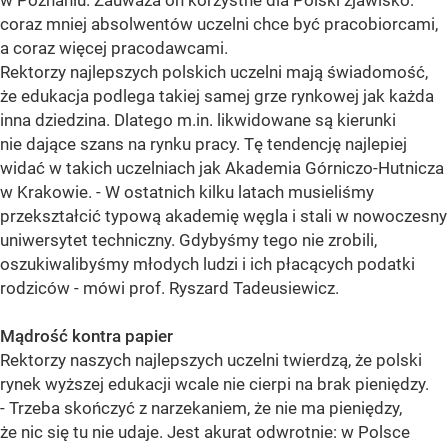
w Poznaniu. Zauważa on korzystne dla Polski zjawisko:
coraz mniej absolwentów uczelni chce być pracobiorcami,
a coraz więcej pracodawcami.
Rektorzy najlepszych polskich uczelni mają świadomość,
że edukacja podlega takiej samej grze rynkowej jak każda
inna dziedzina. Dlatego m.in. likwidowane są kierunki
nie dające szans na rynku pracy. Tę tendencję najlepiej
widać w takich uczelniach jak Akademia Górniczo-Hutnicza
w Krakowie. - W ostatnich kilku latach musieliśmy
przekształcić typową akademię węgla i stali w nowoczesny
uniwersytet techniczny. Gdybyśmy tego nie zrobili,
oszukiwalibyśmy młodych ludzi i ich płacących podatki
rodziców - mówi prof. Ryszard Tadeusiewicz.
Mądrość kontra papier
Rektorzy naszych najlepszych uczelni twierdzą, że polski
rynek wyższej edukacji wcale nie cierpi na brak pieniędzy.
- Trzeba skończyć z narzekaniem, że nie ma pieniędzy,
że nic się tu nie udaje. Jest akurat odwrotnie: w Polsce