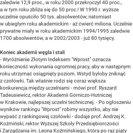
zaledwie 12,9 proc., w roku 2000 przekroczył 40 proc.,
a w tym roku zbliża się do 50 proc.! W 1990 r. wyższe
uczelnie opuściło 50 tys. absolwentów, natomiast
w ubiegłym roku akademickim - aż ćwierć miliona. Uczelnie
prywatne miały w roku akademickim 1994/1995 zaledwie
1700 absolwentów, a w 2002/2003 - już 80 tysięcy.
Koniec akademii węgla i stali
- Wyróżnienie Złotym Indeksem "Wprost" oznacza
konieczność wykonania ogromnej pracy, aby w następnym
roku utrzymać osiągnięty poziom. Wstyd byłoby zniknąć
z czołówki. Tak właśnie rodzi się coraz większa
konkurencja między uczelniami - mówi prof. Ryszard
Tadeusiewicz, rektor Akademii Górniczo-Hutniczej
w Krakowie, najlepszej uczelni technicznej. - Po ogłoszeniu
wyników rankingu "Wprost" robimy wszystko, aby nie
wypaść z rankingowej czołówki - dodaje prof. Andrzej K.
Koźmiński, rektor Wyższej Szkoły Przedsiębiorczości
i Zarządzania im. Leona Koźmińskiego, która po raz piąty