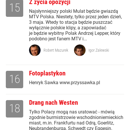
Z życia opozycji
15
Najsłynniejszy polski Mulat będzie gwiazdą
MTV Polska. Niestety, tylko przez jeden dzień,
3 maja. Wtedy to stacja będzie puszczać
wyłącznie polskie klipy, a zapowiadać
je będzie wybitny Polak Andrzej Lepper, który
podobno jest fanem MTV i...
Robert Mazurek
Igor Zalewski
Fotoplastykon
16
Henryk Sawka www.przyssawka.pl
Drang nach Westen
18
Tylko Polacy mogą nas uratować - mówią
zgodnie burmistrzowie wschodnioniemieckich
miast, m.in. Frankfurtu nad Odrą, Goerlitz,
Neubrandenburga, Schwedt czy Eggesin.