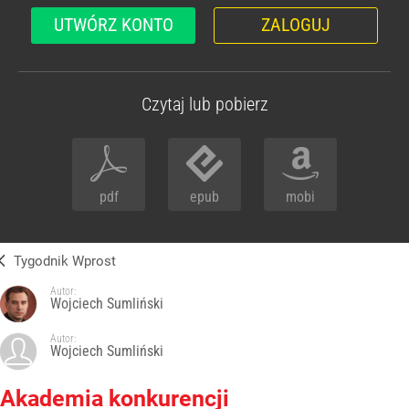
UTWÓRZ KONTO
ZALOGUJ
Czytaj lub pobierz
pdf
epub
mobi
Tygodnik Wprost
Autor:
Wojciech Sumliński
Autor:
Wojciech Sumliński
Akademia konkurencji