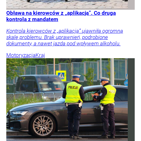
Obława na kierowców z „aplikacją”. Co druga
kontrola z mandatem
Kontrola kierowców z „aplikacją” ujawniła ogromną
skalę problemu. Brak uprawnień, podrobione
dokumenty, a nawet jazda pod wpływem alkoholu.
Motoryzacja
Kraj