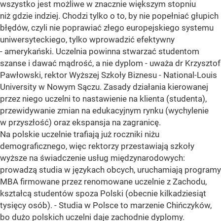
wszystko jest możliwe w znacznie większym stopniu
niż gdzie indziej. Chodzi tylko o to, by nie popełniać głupich
błędów, czyli nie poprawiać złego europejskiego systemu
uniwersyteckiego, tylko wprowadzić efektywny
- amerykański. Uczelnia powinna stwarzać studentom
szanse i dawać mądrość, a nie dyplom - uważa dr Krzysztof
Pawłowski, rektor Wyższej Szkoły Biznesu - National-Louis
University w Nowym Sączu. Zasady działania kierowanej
przez niego uczelni to nastawienie na klienta (studenta),
przewidywanie zmian na edukacyjnym rynku (wychylenie
w przyszłość) oraz ekspansja na zagranicę.
Na polskie uczelnie trafiają już roczniki niżu
demograficznego, więc rektorzy przestawiają szkoły
wyższe na świadczenie usług międzynarodowych:
prowadzą studia w językach obcych, uruchamiają programy
MBA firmowane przez renomowane uczelnie z Zachodu,
kształcą studentów spoza Polski (obecnie kilkadziesiąt
tysięcy osób). - Studia w Polsce to marzenie Chińczyków,
bo dużo polskich uczelni daje zachodnie dyplomy.