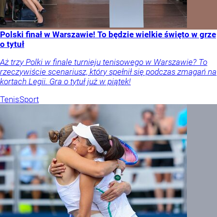
Polski finał w Warszawie! To będzie wielkie święto w grze
o tytuł
Aż trzy Polki w finale turnieju tenisowego w Warszawie? To
rzeczywiście scenariusz, który spełnił się podczas zmagań na
kortach Legii. Gra o tytuł już w piątek!
Tenis
Sport