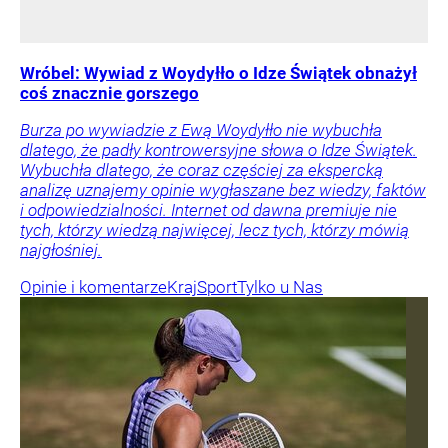
Wróbel: Wywiad z Woydyłło o Idze Świątek obnażył
coś znacznie gorszego
Burza po wywiadzie z Ewą Woydyłło nie wybuchła
dlatego, że padły kontrowersyjne słowa o Idze Świątek.
Wybuchła dlatego, że coraz częściej za ekspercką
analizę uznajemy opinie wygłaszane bez wiedzy, faktów
i odpowiedzialności. Internet od dawna premiuje nie
tych, którzy wiedzą najwięcej, lecz tych, którzy mówią
najgłośniej.
Opinie i komentarze
Kraj
Sport
Tylko u Nas