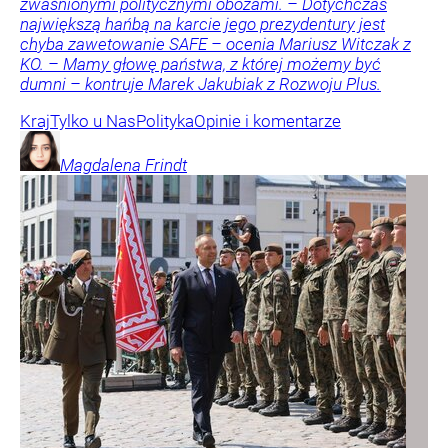
zwaśnionymi politycznymi obozami. – Dotychczas
największą hańbą na karcie jego prezydentury jest
chyba zawetowanie SAFE – ocenia Mariusz Witczak z
KO. – Mamy głowę państwa, z której możemy być
dumni – kontruje Marek Jakubiak z Rozwoju Plus.
Kraj
Tylko u Nas
Polityka
Opinie i komentarze
Magdalena
Frindt