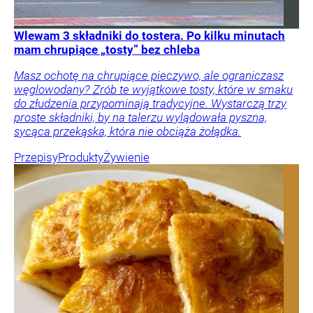
Wlewam 3 składniki do tostera. Po kilku minutach
mam chrupiące „tosty” bez chleba
Masz ochotę na chrupiące pieczywo, ale ograniczasz
węglowodany? Zrób te wyjątkowe tosty, które w smaku
do złudzenia przypominają tradycyjne. Wystarczą trzy
proste składniki, by na talerzu wylądowała pyszna,
sycąca przekąska, która nie obciąża żołądka.
Przepisy
Produkty
Żywienie