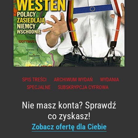
SPIS TREŚCI
ARCHIWUM WYDAŃ
WYDANIA
SPECJALNE
SUBSKRYPCJA CYFROWA
Nie masz konta? Sprawdź
co zyskasz!
Zobacz ofertę dla Ciebie