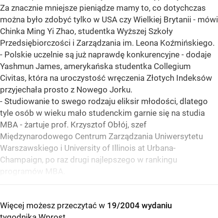
Za znacznie mniejsze pieniądze mamy to, co dotychczas
można było zdobyć tylko w USA czy Wielkiej Brytanii - mówi
Chinka Ming Yi Zhao, studentka Wyższej Szkoły
Przedsiębiorczości i Zarządzania im. Leona Koźmińskiego.
- Polskie uczelnie są już naprawdę konkurencyjne - dodaje
Yashmun James, amerykańska studentka Collegium
Civitas, która na uroczystość wręczenia Złotych Indeksów
przyjechała prosto z Nowego Jorku.
- Studiowanie to swego rodzaju eliksir młodości, dlatego
tyle osób w wieku mało studenckim garnie się na studia
MBA - żartuje prof. Krzysztof Obłój, szef
Międzynarodowego Centrum Zarządzania Uniwersytetu
Warszawskiego i University of Illinois at Urbana-
Champaign, po raz drugi najlepszego w rankingu
programów MBA.
Więcej możesz przeczytać w
19/2004 wydaniu
tygodnika Wprost
.