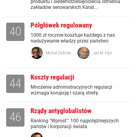
produktu i siedemdziesięciolecia istnienia
zakładów serowarskich Karat...
Półgłówek regulowany
40
1000 zł rocznie kosztuje każdego z nas
nadużywanie władzy przez państwo
Michał Zieliński
Jan M. Fijor
Koszty regulacji
44
Mnożenie administracyjnych regulacji
wzmaga korupcję i szarą strefę
Rządy antyglobalistów
46
Ranking "Wprost": 100 najpotężniejszych
państw i korporacji świata