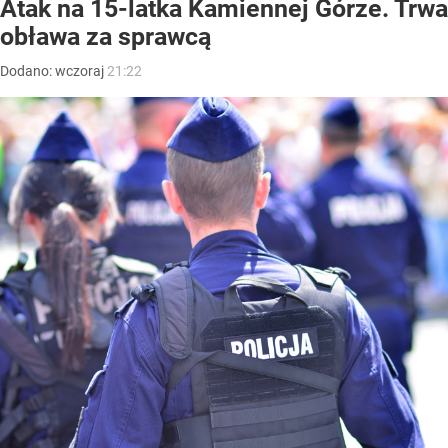
Atak na 15-latka Kamiennej Górze. Trwa
obława za sprawcą
Dodano:
wczoraj
21:22