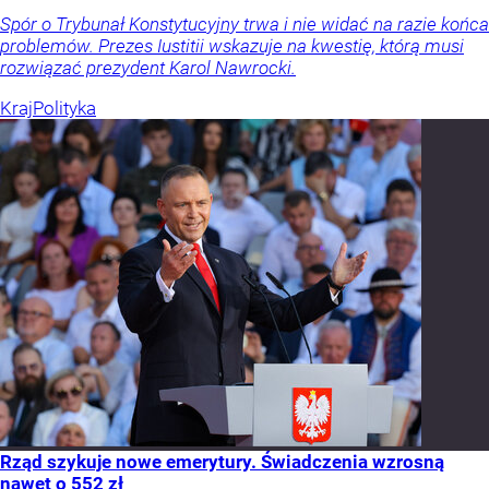
Spór o Trybunał Konstytucyjny trwa i nie widać na razie końca
problemów. Prezes Iustitii wskazuje na kwestię, którą musi
rozwiązać prezydent Karol Nawrocki.
Kraj
Polityka
Rząd szykuje nowe emerytury. Świadczenia wzrosną
nawet o 552 zł