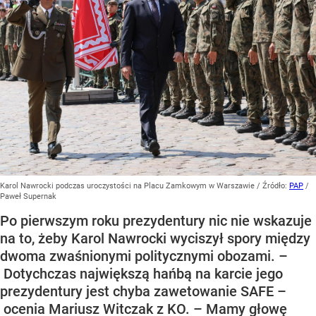
Karol Nawrocki podczas uroczystości na Placu Zamkowym w Warszawie
/ Źródło:
PAP
/
Paweł Supernak
Po pierwszym roku prezydentury nic nie wskazuje
na to, żeby Karol Nawrocki wyciszył spory między
dwoma zwaśnionymi politycznymi obozami. –
Dotychczas największą hańbą na karcie jego
prezydentury jest chyba zawetowanie SAFE –
ocenia Mariusz Witczak z KO. – Mamy głowę