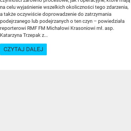
czynności zarówno procesowe, jak i operacyjne, które mają
na celu wyjaśnienie wszelkich okoliczności tego zdarzenia,
a także oczywiście doprowadzenie do zatrzymania
podejrzanego lub podejrzanych o ten czyn – powiedziała
reporterowi RMF FM Michałowi Krasoniowi mł. asp.
Katarzyna Trzepak z...
CZYTAJ DALEJ