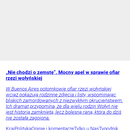
„Nie chodzi o zemstę”. Mocny apel w sprawie ofiar
rzezi wołyńskiej
W Buenos Aires potomkowie ofiar rzezi wołyńskiej
wciąż pokazują rodzinne zdjęcia i listy, wspominając
bliskich zamordowanych z niezwykłym okrucieństwem.
Ich dramat przypomina, że dla wielu rodzin Wołyń nie
jest historią zamkniętą, lecz bolesną raną, która do dziś
nie została zagojona.
Kraj
Polityka
Opinie i komentarze
Tylko u Nas
Tygodnik