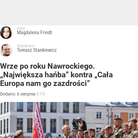
Autor:
Magdalena Frindt
Współpraca:
Tomasz Stankiewicz
Wrze po roku Nawrockiego.
„Największa hańba” kontra „Cała
Europa nam go zazdrości”
Dodano:
6
sierpnia
5:15