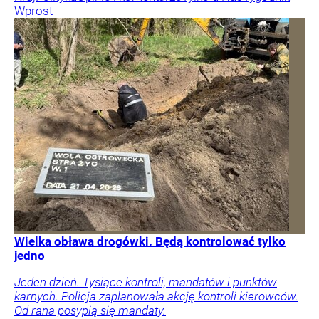
Wprost
Wielka obława drogówki. Będą kontrolować tylko
jedno
Jeden dzień. Tysiące kontroli, mandatów i punktów
karnych. Policja zaplanowała akcję kontroli kierowców.
Od rana posypią się mandaty.