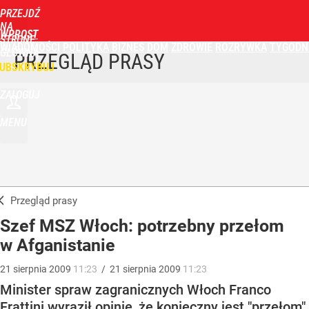
PRZEJDŹ
NA
WPROST
STRONĘ
WIADOMOŚCI
POLITYKA
BIZNES
DOM
ZDROWIE
ROZRYWKA
TYGODN
GŁÓWNĄ
PRZEGLĄD PRASY
UBSKRYBUJ
ZALOGUJ
MENU
Przegląd prasy
Szef MSZ Włoch: potrzebny przełom
w Afganistanie
21
sierpnia
2009
11:23
/
21
sierpnia
2009
11:23
Minister spraw zagranicznych Włoch Franco
Frattini wyraził opinię, że konieczny jest "przełom"