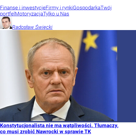
Finanse i inwestycje
Firmy i rynki
Gospodarka
Twój
portfel
Motoryzacja
Tylko u Nas
Radosław
Święcki
Konstytucjonalista nie ma wątpliwości. Tłumaczy,
co musi zrobić Nawrocki w sprawie TK