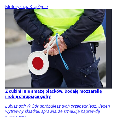
Motoryzacja
Kraj
Życie
Z cukinii nie smażę placków. Dodaję mozzarellę
i robię chrupiące gofry
Lubisz gofry? Gdy spróbujesz tych przepadniesz. Jeden
wytrawny składnik sprawia, że smakują naprawdę
wyjątkowo.