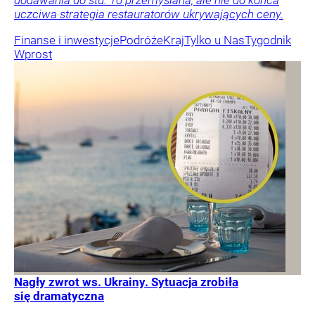
dodawania do stu. To przemyślana, ale nie do końca
uczciwa strategia restauratorów ukrywających ceny.
Finanse i inwestycje
Podróże
Kraj
Tylko u Nas
Tygodnik
Wprost
Nagły zwrot ws. Ukrainy. Sytuacja zrobiła
się dramatyczna