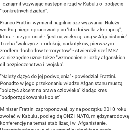
- oznajmił wzywając następnie rząd w Kabulu o podjęcie
"konkretnych działań".
Franco Frattini wymienił najpilniejsze wyzwania. Należy
według niego opracować plan "stu dni walki z korupcją",
która - przypomniał - "jest największą raną w Afganistanie".
Trzeba "walczyć z produkcją narkotyków, pierwszym
źródłem dochodów terrorystów" - stwierdził szef MSZ.
Za niezbędne uznał także "wzmocnienie liczby afgańskich
sił bezpieczeństwa i wojska".
"Należy dążyć do jej podwojenia" - powiedział Frattini.
Ponadto w jego przekonaniu władze Afganistanu muszą
"położyć akcent na prawa człowieka" kładąc kres
"podporządkowaniu kobiet".
Minister Frattini zaproponował, by na początku 2010 roku
zwołać w Kabulu , pod egidą ONZ i NATO, międzynarodową
konferencję na temat stabilizacji w Afganistanie.