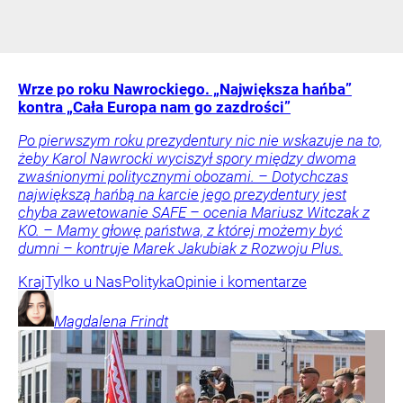
Wrze po roku Nawrockiego. „Największa hańba”
kontra „Cała Europa nam go zazdrości”
Po pierwszym roku prezydentury nic nie wskazuje na to,
żeby Karol Nawrocki wyciszył spory między dwoma
zwaśnionymi politycznymi obozami. – Dotychczas
największą hańbą na karcie jego prezydentury jest
chyba zawetowanie SAFE – ocenia Mariusz Witczak z
KO. – Mamy głowę państwa, z której możemy być
dumni – kontruje Marek Jakubiak z Rozwoju Plus.
Kraj
Tylko u Nas
Polityka
Opinie i komentarze
Magdalena
Frindt