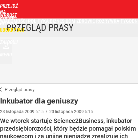
PRZEJDŹ
NA
WPROST
STRONĘ
WIADOMOŚCI
POLITYKA
BIZNES
DOM
ZDROWIE
ROZRYWKA
TYGODN
GŁÓWNĄ
PRZEGLĄD PRASY
UBSKRYBUJ
ZALOGUJ
MENU
Przegląd prasy
Inkubator dla geniuszy
23
listopada
2009
6:15
/
23
listopada
2009
6:15
We wtorek startuje Science2Business, inkubator
przedsiębiorczości, który będzie pomagał polskim
naukowcom i za unijne pieniądze zrealizuje ich