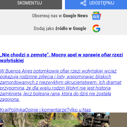
SKOMENTUJ
UDOSTĘPNIJ
Obserwuj nas
w
Google News
Dodaj jako
źródło w Google
„Nie chodzi o zemstę”. Mocny apel w sprawie ofiar rzezi
wołyńskiej
W Buenos Aires potomkowie ofiar rzezi wołyńskiej wciąż
pokazują rodzinne zdjęcia i listy, wspominając bliskich
zamordowanych z niezwykłym okrucieństwem. Ich dramat
przypomina, że dla wielu rodzin Wołyń nie jest historią
zamkniętą, lecz bolesną raną, która do dziś nie została
zagojona.
Kraj
Polityka
Opinie i komentarze
Tylko u Nas