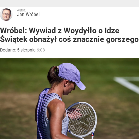
Autor:
Jan Wróbel
Wróbel: Wywiad z Woydyłło o Idze
Świątek obnażył coś znacznie gorszego
Dodano:
5
sierpnia
6:08