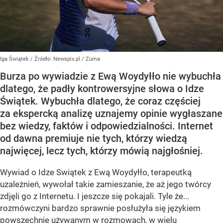
Iga Świątek
/ Źródło:
Newspix.pl
/
Zuma
Burza po wywiadzie z Ewą Woydyłło nie wybuchła
dlatego, że padły kontrowersyjne słowa o Idze
Świątek. Wybuchła dlatego, że coraz częściej
za ekspercką analizę uznajemy opinie wygłaszane
bez wiedzy, faktów i odpowiedzialności. Internet
od dawna premiuje nie tych, którzy wiedzą
najwięcej, lecz tych, którzy mówią najgłośniej.
Wywiad o Idze Swiątek z Ewą Woydyłło, terapeutką
uzależnień, wywołał takie zamieszanie, że aż jego twórcy
zdjęli go z Internetu. I jeszcze się pokajali. Tyle że...
rozmówczyni bardzo sprawnie posłużyła się językiem
powszechnie używanym w rozmowach, w wielu