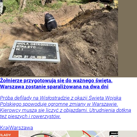
Żołnierze przygotowują się do ważnego święta.
Warszawa zostanie sparaliżowana na dwa dni
Próba defilady na Wisłostradzie z okazji Święta Wojska
Polskiego spowoduje ogromne zmiany w Warszawie.
Kierowcy muszą się liczyć z objazdami. Utrudnienia dotkną
też pieszych i rowerzystów.
Kraj
Warszawa