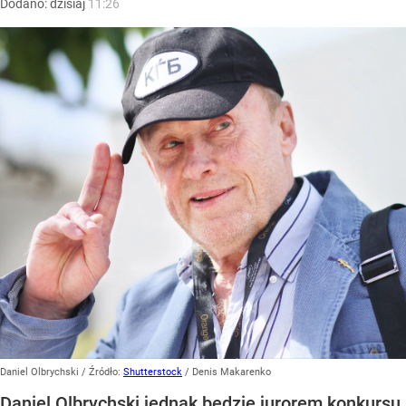
Dodano:
dzisiaj
11:26
Daniel Olbrychski
/ Źródło:
Shutterstock
/
Denis Makarenko
Daniel Olbrychski jednak będzie jurorem konkursu