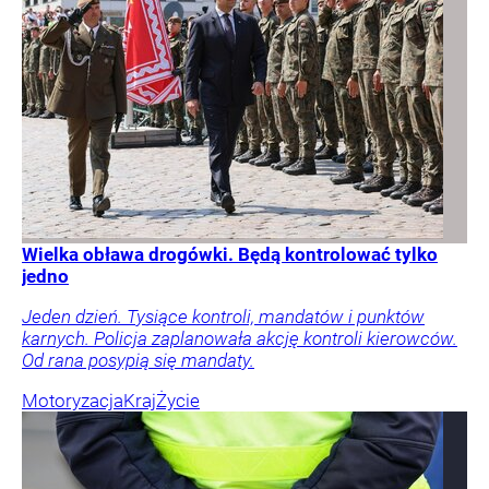
Wielka obława drogówki. Będą kontrolować tylko
jedno
Jeden dzień. Tysiące kontroli, mandatów i punktów
karnych. Policja zaplanowała akcję kontroli kierowców.
Od rana posypią się mandaty.
Motoryzacja
Kraj
Życie