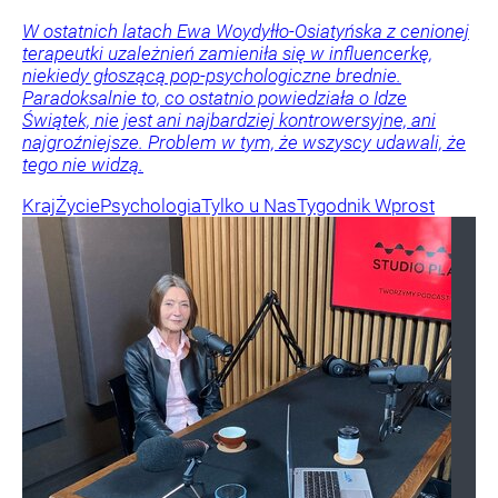
W ostatnich latach Ewa Woydyłło-Osiatyńska z cenionej
terapeutki uzależnień zamieniła się w influencerkę,
niekiedy głoszącą pop-psychologiczne brednie.
Paradoksalnie to, co ostatnio powiedziała o Idze
Świątek, nie jest ani najbardziej kontrowersyjne, ani
najgroźniejsze. Problem w tym, że wszyscy udawali, że
tego nie widzą.
Kraj
Życie
Psychologia
Tylko u Nas
Tygodnik Wprost