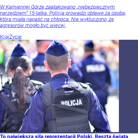
W Kamiennej Górze zaatakowano „niebezpiecznym
narzędziem” 15-latka. Policja prowadzi obławę za osobą,
która miała napaść na chłopca. Nie wykluczono, że
agresorów mogło być więcej.
Kraj
Życie
To największa siła reprezentacji Polski. Reszta świata