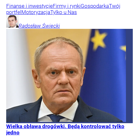
Finanse i inwestycje
Firmy i rynki
Gospodarka
Twój
portfel
Motoryzacja
Tylko u Nas
Radosław
Święcki
Wielka obława drogówki. Będą kontrolować tylko
jedno