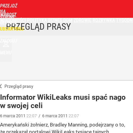
PRZEJDŹ
NA
WPROST
STRONĘ
WIADOMOŚCI
POLITYKA
BIZNES
DOM
ZDROWIE
ROZRYWKA
TYGODN
GŁÓWNĄ
PRZEGLĄD PRASY
UBSKRYBUJ
ZALOGUJ
MENU
Przegląd prasy
Informator WikiLeaks musi spać nago
w swojej celi
6
marca
2011
22:07
/
6
marca
2011
22:07
Amerykański żołnierz, Bradley Manning, podejrzany o to,
że przekazał portalowi WikiLeaks tysiące tajnych