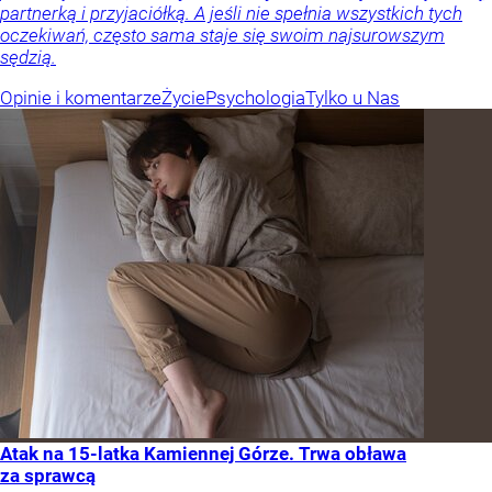
partnerką i przyjaciółką. A jeśli nie spełnia wszystkich tych
oczekiwań, często sama staje się swoim najsurowszym
sędzią.
Opinie i komentarze
Życie
Psychologia
Tylko u Nas
Atak na 15-latka Kamiennej Górze. Trwa obława
za sprawcą