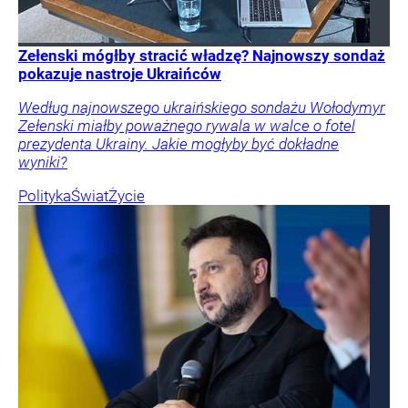
Zełenski mógłby stracić władzę? Najnowszy sondaż
pokazuje nastroje Ukraińców
Według najnowszego ukraińskiego sondażu Wołodymyr
Zełenski miałby poważnego rywala w walce o fotel
prezydenta Ukrainy. Jakie mogłyby być dokładne
wyniki?
Polityka
Świat
Życie