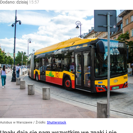
Dodano:
dzisiaj
15:57
Autobus w Warszawie
/ Źródło:
Shutterstock
Upały dają się nam wszystkim we znaki i nie