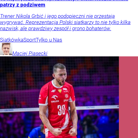
patrzy z podziwem
Trener Nikola Grbić i jego podopieczni nie przestają
wygrywać. Reprezentacja Polski siatkarzy to nie tylko kilka
nazwisk, ale prawdziwy zespół i grono bohaterów.
Siatkówka
Sport
Tylko u Nas
Maciej
Piasecki