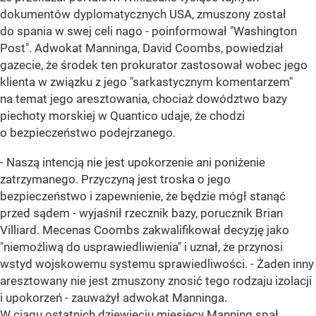
dokumentów dyplomatycznych USA, zmuszony został
do spania w swej celi nago - poinformował "Washington
Post". Adwokat Manninga, David Coombs, powiedział
gazecie, że środek ten prokurator zastosował wobec jego
klienta w związku z jego "sarkastycznym komentarzem"
na temat jego aresztowania, chociaż dowództwo bazy
piechoty morskiej w Quantico udaje, że chodzi
o bezpieczeństwo podejrzanego.
- Naszą intencją nie jest upokorzenie ani poniżenie
zatrzymanego. Przyczyną jest troska o jego
bezpieczeństwo i zapewnienie, że będzie mógł stanąć
przed sądem - wyjaśnił rzecznik bazy, porucznik Brian
Villiard. Mecenas Coombs zakwalifikował decyzję jako
"niemożliwą do usprawiedliwienia" i uznał, że przynosi
wstyd wojskowemu systemu sprawiedliwości. - Żaden inny
aresztowany nie jest zmuszony znosić tego rodzaju izolacji
i upokorzeń - zauważył adwokat Manninga.
W ciągu ostatnich dziewięciu miesięcy Manning spał