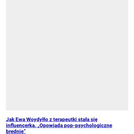
Jak Ewa Woydyłło z terapeutki stała się
influencerką. „Opowiada pop-psychologiczne
brednie”