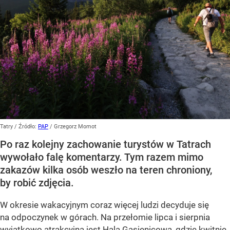
Tatry
/ Źródło:
PAP
/
Grzegorz Momot
Po raz kolejny zachowanie turystów w Tatrach
wywołało falę komentarzy. Tym razem mimo
zakazów kilka osób weszło na teren chroniony,
by robić zdjęcia.
W okresie wakacyjnym coraz więcej ludzi decyduje się
na odpoczynek w górach. Na przełomie lipca i sierpnia
wyjątkowo atrakcyjna jest Hala Gąsienicowa, gdzie kwitnie