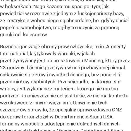
w bokserkach. Nago kazano mu spać po tym, jak
powiedział w rozmowie z jednym z funkcjonariuszy bazy,
że restrykcje wobec niego są absurdalne, bo gdyby chciał
popełnić samobójstwo, mógłby to uczynić za pomocą
gumki od kalesonów.
Różne organizacje obrony praw człowieka, m.in. Amnesty
International, krytykowały warunki, w jakich
przetrzymywany jest po aresztowaniu Manning, który przez
23 godziny dziennie przebywa w celi pozbawionej niemal
całkowicie sprzętów i światła dziennego, bez pościeli i
przedmiotów osobistych. Prześcieradło, na którym śpi
w nocy, jest wykonane z materiału, którego nie można
podrzeć. Rozmieszczenie cel jest takie, że nie ma kontaktu
wzrokowego z innymi więźniami. Ujawnienie tych
szczegółów sprawiło, że specjalny sprawozdawca ONZ
do spraw tortur złożył w Departamencie Stanu USA
formalny wniosek o udostępnienie dokładnych danych
dotyczących traktowania Manninga. Departament Stanu