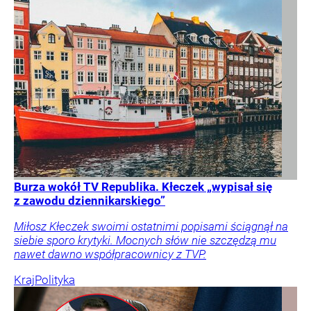
Burza wokół TV Republika. Kłeczek „wypisał się
z zawodu dziennikarskiego”
Miłosz Kłeczek swoimi ostatnimi popisami ściągnął na
siebie sporo krytyki. Mocnych słów nie szczędzą mu
nawet dawno współpracownicy z TVP.
Kraj
Polityka