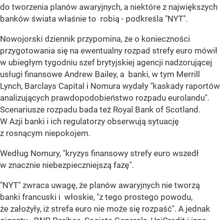
do tworzenia planów awaryjnych, a niektóre z największych
banków świata właśnie to robią - podkreśla "NYT".
Nowojorski dziennik przypomina, że o konieczności
przygotowania się na ewentualny rozpad strefy euro mówił
w ubiegłym tygodniu szef brytyjskiej agencji nadzorującej
usługi finansowe Andrew Bailey, a banki, w tym Merrill
Lynch, Barclays Capital i Nomura wydały "kaskady raportów
analizujących prawdopodobieństwo rozpadu eurolandu".
Scenariusze rozpadu bada też Royal Bank of Scotland.
W Azji banki i ich regulatorzy obserwują sytuację
z rosnącym niepokojem.
Według Nomury, "kryzys finansowy strefy euro wszedł
w znacznie niebezpieczniejszą fazę".
"NYT" zwraca uwagę, że planów awaryjnych nie tworzą
banki francuski i włoskie, "z tego prostego powodu,
że założyły, iż strefa euro nie może się rozpaść". A jednak