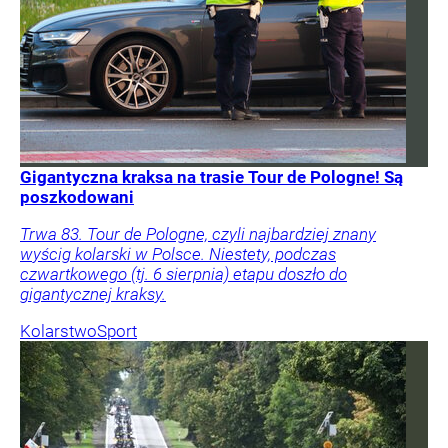
Gigantyczna kraksa na trasie Tour de Pologne! Są
poszkodowani
Trwa 83. Tour de Pologne, czyli najbardziej znany
wyścig kolarski w Polsce. Niestety, podczas
czwartkowego (tj. 6 sierpnia) etapu doszło do
gigantycznej kraksy.
Kolarstwo
Sport