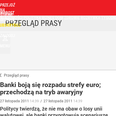
PRZEJDŹ
NA
WPROST
STRONĘ
WIADOMOŚCI
POLITYKA
BIZNES
DOM
ZDROWIE
ROZRYWKA
TYGODN
GŁÓWNĄ
PRZEGLĄD PRASY
UBSKRYBUJ
ZALOGUJ
MENU
Przegląd prasy
Banki boją się rozpadu strefy euro;
przechodzą na tryb awaryjny
27
listopada
2011
14:39
/
27
listopada
2011
14:39
Politycy twierdzą, że nie ma obaw o losy unii
walutowej, ale banki przygotowują scenariusze