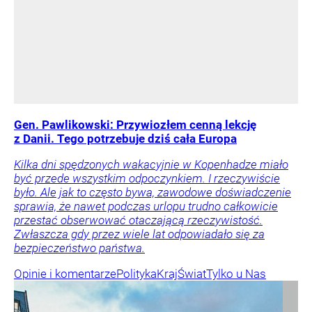
Gen. Pawlikowski: Przywiozłem cenną lekcję
z Danii. Tego potrzebuje dziś cała Europa
Kilka dni spędzonych wakacyjnie w Kopenhadze miało
być przede wszystkim odpoczynkiem. I rzeczywiście
było. Ale jak to często bywa, zawodowe doświadczenie
sprawia, że nawet podczas urlopu trudno całkowicie
przestać obserwować otaczającą rzeczywistość.
Zwłaszcza gdy przez wiele lat odpowiadało się za
bezpieczeństwo państwa.
Opinie i komentarze
Polityka
Kraj
Świat
Tylko u Nas