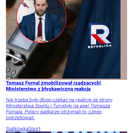
Tomasz Fornal zmobilizował rządzących!
Ministerstwo z błyskawiczną reakcją
Nie trzeba było długo czekać na reakcję ze strony
Ministerstwa Sportu i Turystyki na apel Tomasza
Fornala. Polscy siatkarze otrzymali to, czego
potrzebowali.
Siatkówka
Sport