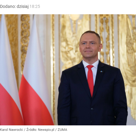
Dodano:
dzisiaj
18:25
Karol Nawrocki
/ Źródło:
Newspix.pl
/
ZUMA