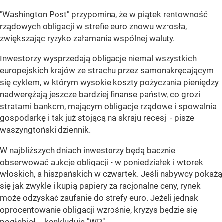
"Washington Post" przypomina, że w piątek rentowność
rządowych obligacji w strefie euro znowu wzrosła,
zwiększając ryzyko załamania wspólnej waluty.
Inwestorzy wysprzedają obligacje niemal wszystkich
europejskich krajów ze strachu przez samonakręcającym
się cyklem, w którym wysokie koszty pożyczania pieniędzy
nadwerężają jeszcze bardziej finanse państw, co grozi
stratami bankom, mającym obligacje rządowe i spowalnia
gospodarkę i tak już stojącą na skraju recesji - pisze
waszyngtoński dziennik.
W najbliższych dniach inwestorzy będą bacznie
obserwować aukcje obligacji - w poniedziałek i wtorek
włoskich, a hiszpańskich w czwartek. Jeśli nabywcy pokażą
się jak zwykle i kupią papiery za racjonalne ceny, rynek
może odzyskać zaufanie do strefy euro. Jeżeli jednak
oprocentowanie obligacji wzrośnie, kryzys będzie się
pogłębiał - konkluduje "WP".