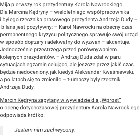
Mija pierwszy rok prezydentury Karola Nawrockiego.
Dla Marcina Kędryny – wieloletniego współpracownika
i byłego rzecznika prasowego prezydenta Andrzeja Dudy –
bilans jest pozytywny: – Karol Nawrocki na obecny czas
permanentnego kryzysu politycznego sprawuje swój urząd
w sposób dojrzały i adekwatny do wyzwań – akcentuje.
Jednocześnie przestrzega przed porównywaniem
kolejnych prezydentów. – Andrzej Duda zdał w paru
sytuacjach egzamin celująco, ale jeszcze przez jakiś czas
będzie niedoceniony, jak kiedyś Aleksander Kwaśniewski,
a po latach się to zmieniło – tłumaczy były rzecznik
Andrzeja Dudy.
Marcin Kędryna zapytany w wywiadzie dla „Wprost”
o ocenę dotychczasowej prezydentury Karola Nawrockiego
odpowiada krótko:
– Jestem nim zachwycony.