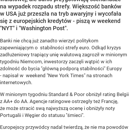
na wypadek rozpadu strefy. Większość banków
w USA już przeszła na tryb awaryjny i wycofała
się z europejskich kredytów - piszą w weekend
"NYT" i "Washington Post".
Banki nie chcą już zanadto wierzyć politykom
zapewniającym o stabilności strefy euro. Odkąd kryzys
zadłużeniowy trapiący unię walutową zagroził w minionym
tygodniu Niemcom, inwestorzy zaczęli wątpić w ich
zdolność do bycia "główną podporą stabilności" Europy
- napisał w weekend "New York Times" na stronach
internetowych.
W minionym tygodniu Standard & Poor obniżył rating Belgii
z AA+ do AA. Agencje ratingowe ostrzegły też Francję,
że może stracić swą najwyższą ocenę i obniżyły noty
Portugalii i Węgier do statusu "śmieci".
Europejscy przywódcy nadal twierdzą, że nie ma powodów