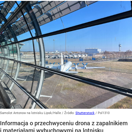
Samolot Antonow na lotnisku Lipsk/Halle
/ Źródło:
Shutterstock
/
Pol1310
Informacja o przechwyceniu drona z zapalnikiem
i materiałami wybuchowymi na lotnisku