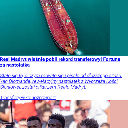
Real Madryt właśnie pobił rekord transferowy! Fortuna
za nastolatka
Stało się to, o czym mówiło się i pisało od dłuższego czasu.
Yan Diomande, rewelacyjny nastolatek z Wybrzeża Kości
Słoniowej, został piłkarzem Realu Madryt.
Transfery
Piłka nożna
Sport