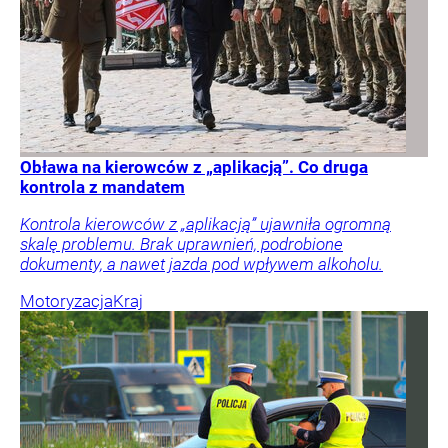
Obława na kierowców z „aplikacją”. Co druga
kontrola z mandatem
Kontrola kierowców z „aplikacją” ujawniła ogromną
skalę problemu. Brak uprawnień, podrobione
dokumenty, a nawet jazda pod wpływem alkoholu.
Motoryzacja
Kraj