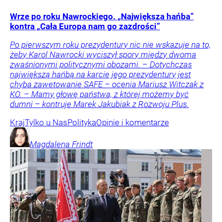
Wrze po roku Nawrockiego. „Największa hańba”
kontra „Cała Europa nam go zazdrości”
Po pierwszym roku prezydentury nic nie wskazuje na to,
żeby Karol Nawrocki wyciszył spory między dwoma
zwaśnionymi politycznymi obozami. – Dotychczas
największą hańbą na karcie jego prezydentury jest
chyba zawetowanie SAFE – ocenia Mariusz Witczak z
KO. – Mamy głowę państwa, z której możemy być
dumni – kontruje Marek Jakubiak z Rozwoju Plus.
Kraj
Tylko u Nas
Polityka
Opinie i komentarze
Magdalena
Frindt