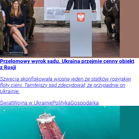
Przełomowy wyrok sądu. Ukraina przejmie cenny obiekt
z Rosji
Szwecja skonfiskowała wiosną jeden ze statków rosyjskiej
floty cieni. Tamtejszy sąd zdecydował, że przypadnie on
Ukrainie.
Świat
Wojna w Ukrainie
Polityka
Gospodarka