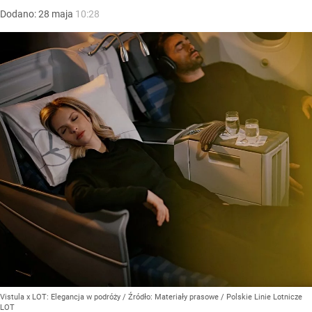
Dodano:
28
maja
10:28
Vistula x LOT: Elegancja w podróży
/ Źródło:
Materiały prasowe
/
Polskie Linie Lotnicze
LOT