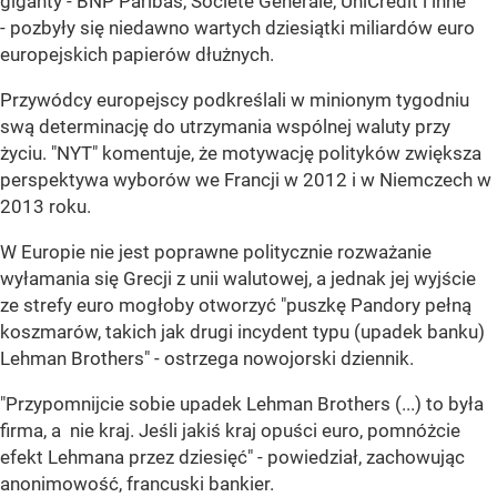
giganty - BNP Paribas, Societe Generale, UniCredit i inne
- pozbyły się niedawno wartych dziesiątki miliardów euro
europejskich papierów dłużnych.
Przywódcy europejscy podkreślali w minionym tygodniu
swą determinację do utrzymania wspólnej waluty przy
życiu. "NYT" komentuje, że motywację polityków zwiększa
perspektywa wyborów we Francji w 2012 i w Niemczech w
2013 roku.
W Europie nie jest poprawne politycznie rozważanie
wyłamania się Grecji z unii walutowej, a jednak jej wyjście
ze strefy euro mogłoby otworzyć "puszkę Pandory pełną
koszmarów, takich jak drugi incydent typu (upadek banku)
Lehman Brothers" - ostrzega nowojorski dziennik.
"Przypomnijcie sobie upadek Lehman Brothers (...) to była
firma, a nie kraj. Jeśli jakiś kraj opuści euro, pomnóżcie
efekt Lehmana przez dziesięć" - powiedział, zachowując
anonimowość, francuski bankier.