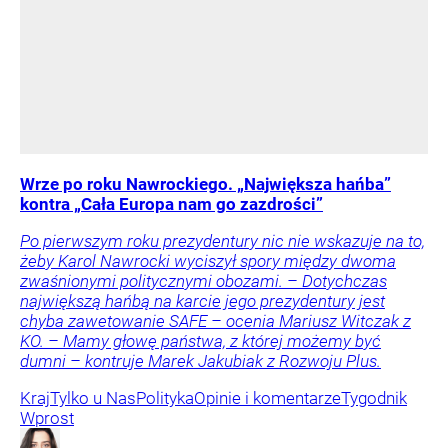
Wrze po roku Nawrockiego. „Największa hańba”
kontra „Cała Europa nam go zazdrości”
Po pierwszym roku prezydentury nic nie wskazuje na to,
żeby Karol Nawrocki wyciszył spory między dwoma
zwaśnionymi politycznymi obozami. – Dotychczas
największą hańbą na karcie jego prezydentury jest
chyba zawetowanie SAFE – ocenia Mariusz Witczak z
KO. – Mamy głowę państwa, z której możemy być
dumni – kontruje Marek Jakubiak z Rozwoju Plus.
Kraj
Tylko u Nas
Polityka
Opinie i komentarze
Tygodnik
Wprost