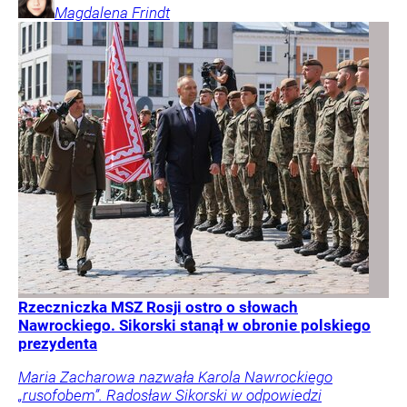
Magdalena
Frindt
Rzeczniczka MSZ Rosji ostro o słowach
Nawrockiego. Sikorski stanął w obronie polskiego
prezydenta
Maria Zacharowa nazwała Karola Nawrockiego
„rusofobem”. Radosław Sikorski w odpowiedzi