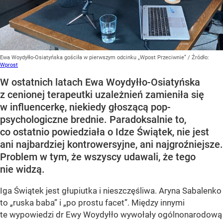
Ewa Woydyłło-Osiatyńska gościła w pierwszym odcinku „Wpost Przeciwnie”
/ Źródło:
Wprost
W ostatnich latach Ewa Woydyłło-Osiatyńska
z cenionej terapeutki uzależnień zamieniła się
w influencerkę, niekiedy głoszącą pop-
psychologiczne brednie. Paradoksalnie to,
co ostatnio powiedziała o Idze Świątek, nie jest
ani najbardziej kontrowersyjne, ani najgroźniejsze.
Problem w tym, że wszyscy udawali, że tego
nie widzą.
Iga Świątek jest głupiutka i nieszczęśliwa. Aryna Sabalenko
to „ruska baba” i „po prostu facet”. Między innymi
te wypowiedzi dr Ewy Woydyłło wywołały ogólnonarodową