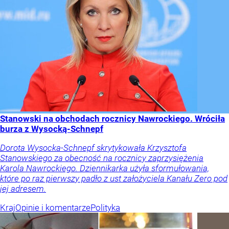
Stanowski na obchodach rocznicy Nawrockiego. Wróciła
burza z Wysocką-Schnepf
Dorota Wysocka-Schnepf skrytykowała Krzysztofa
Stanowskiego za obecność na rocznicy zaprzysiężenia
Karola Nawrockiego. Dziennikarka użyła sformułowania,
które po raz pierwszy padło z ust założyciela Kanału Zero pod
jej adresem.
Kraj
Opinie i komentarze
Polityka