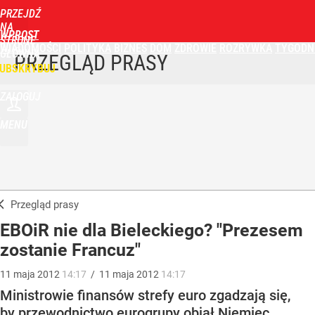
PRZEJDŹ
NA
WPROST
STRONĘ
WIADOMOŚCI
POLITYKA
BIZNES
DOM
ZDROWIE
ROZRYWKA
TYGODN
GŁÓWNĄ
PRZEGLĄD PRASY
UBSKRYBUJ
ZALOGUJ
MENU
Przegląd prasy
EBOiR nie dla Bieleckiego? "Prezesem
zostanie Francuz"
11
maja
2012
14:17
/
11
maja
2012
14:17
Ministrowie finansów strefy euro zgadzają się,
by przewodnictwo eurogrupy objął Niemiec