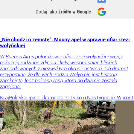
Dodaj jako
źródło w Google
„Nie chodzi o zemstę”. Mocny apel w sprawie ofiar rzezi
wołyńskiej
W Buenos Aires potomkowie ofiar rzezi wołyńskiej wciąż
pokazują rodzinne zdjęcia i listy, wspominając bliskich
zamordowanych z niezwykłym okrucieństwem. Ich dramat
przypomina, że dla wielu rodzin Wołyń nie jest historią
zamkniętą, lecz bolesną raną, która do dziś nie została
zagojona.
Kraj
Polityka
Opinie i komentarze
Tylko u Nas
Tygodnik Wprost