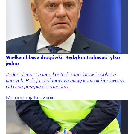
Wielka obława drogówki. Będą kontrolować tylko
jedno
Jeden dzień. Tysiące kontroli, mandatów i punktów
karnych. Policja zaplanowała akcję kontroli kierowców.
Od rana posypią się mandaty.
Motoryzacja
Kraj
Życie