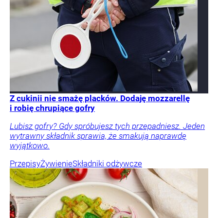
Z cukinii nie smażę placków. Dodaję mozzarellę
i robię chrupiące gofry
Lubisz gofry? Gdy spróbujesz tych przepadniesz. Jeden
wytrawny składnik sprawia, że smakują naprawdę
wyjątkowo.
Przepisy
Żywienie
Składniki odżywcze