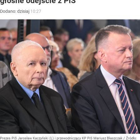
głośne odejście z PiS
Dodano:
dzisiaj
10:27
Prezes PiS Jarosław Kaczyński (L) i przewodniczący KP PiS Mariusz Błaszczak
/ Źródło: