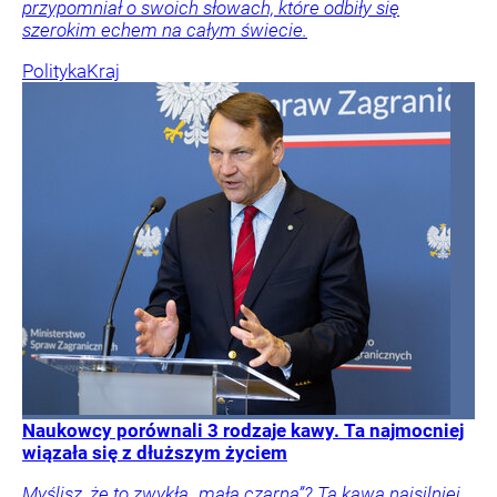
przypomniał o swoich słowach, które odbiły się
szerokim echem na całym świecie.
Polityka
Kraj
Naukowcy porównali 3 rodzaje kawy. Ta najmocniej
wiązała się z dłuższym życiem
Myślisz, że to zwykła „mała czarna”? Ta kawa najsilniej