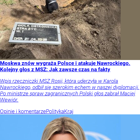
Moskwa znów wygraża Polsce i atakuje Nawrockiego.
Kolejny głos z MSZ: Jak zawsze czas na fakty
Wpis rzeczniczki MSZ Rosji, która uderzyła w Karola
Nawrockiego, odbił się szerokim echem w naszej dyplomacji.
Po ministrze spraw zagranicznych Polski głos zabrał Maciej
Wewiór.
Opinie i komentarze
Polityka
Kraj