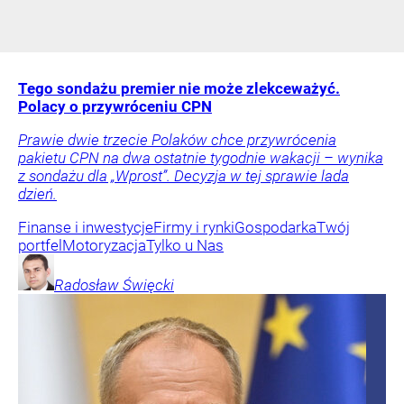
Tego sondażu premier nie może zlekceważyć.
Polacy o przywróceniu CPN
Prawie dwie trzecie Polaków chce przywrócenia
pakietu CPN na dwa ostatnie tygodnie wakacji – wynika
z sondażu dla „Wprost”. Decyzja w tej sprawie lada
dzień.
Finanse i inwestycje
Firmy i rynki
Gospodarka
Twój
portfel
Motoryzacja
Tylko u Nas
Radosław
Święcki