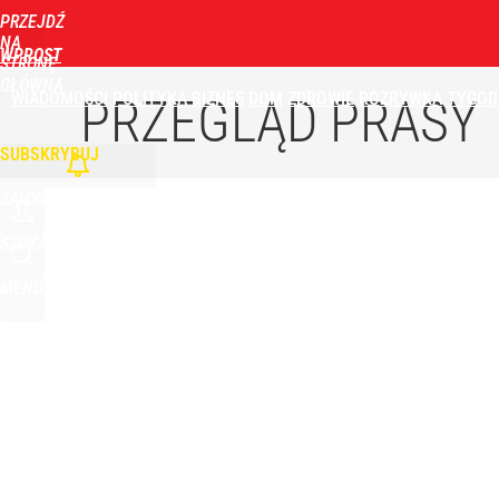
PRZEJDŹ
Udostępnij
3
Skomentuj
NA
WPROST
STRONĘ
GŁÓWNĄ
WIADOMOŚCI
POLITYKA
BIZNES
DOM
ZDROWIE
ROZRYWKA
TYGOD
Opus Dei reaguje ws. sensacyjnego tropu dotycz
PRZEGLĄD PRASY
SUBSKRYBUJ
dodaj
ZALOGUJ
Farmacja: wzrost pod presją. co czeka branżę do 
SZUKAJ
MENU
1
Olbrychski napisał list do Tuska, doszło do interw
dodaj