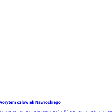
aworytem człowiek Nawrockiego
 na premiera – przekonują media. W grze mają zostać Zbigni