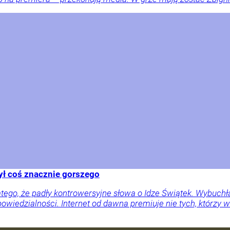
ył coś znacznie gorszego
ego, że padły kontrowersyjne słowa o Idze Świątek. Wybuchła 
wiedzialności. Internet od dawna premiuje nie tych, którzy wi