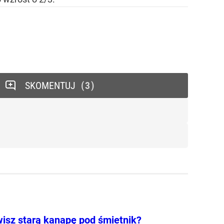
SKOMENTUJ
3
isz starą kanapę pod śmietnik?