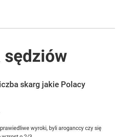
a sędziów
iczba skarg jakie Polacy
.
prawiedliwe wyroki, byli aroganccy czy się
o wzrost o 2/3.