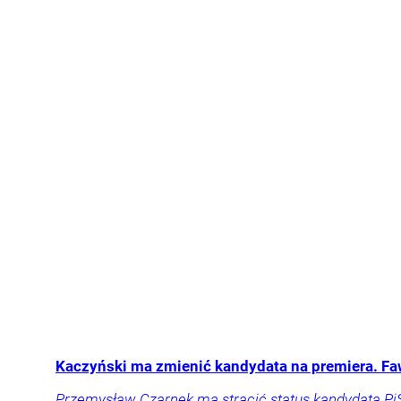
Kaczyński ma zmienić kandydata na premiera. F
Przemysław Czarnek ma stracić status kandydata PiS