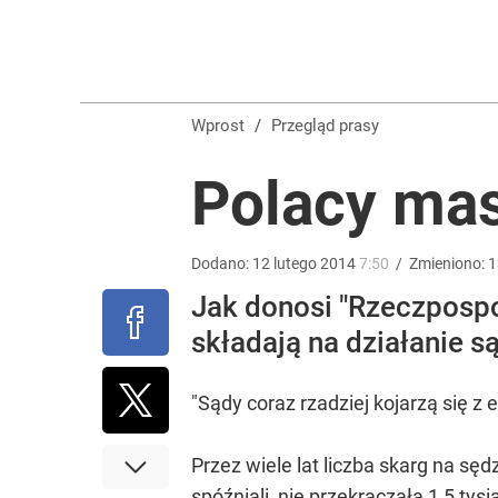
Wrze po roku Nawrockiego. „Największa hańba” ko
16
Wprost
/
Przegląd prasy
Nowy prezes Sądu Najwyższego grzmi po słowach 
Polacy mas
dodaj
Dodano:
12
lutego
2014
7:50
/
Zmieniono:
1
„Nie chodzi o zemstę”. Mocny apel w sprawie ofiar 
Jak donosi "Rzeczpospol
składają na działanie s
dodaj
"Sądy coraz rzadziej kojarzą się z
Przez wiele lat liczba skarg na sę
spóźniali, nie przekraczała 1,5 tys