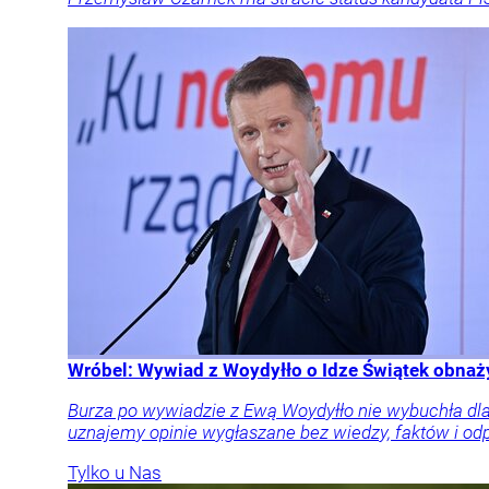
Wróbel: Wywiad z Woydyłło o Idze Świątek obnaż
Burza po wywiadzie z Ewą Woydyłło nie wybuchła dlat
uznajemy opinie wygłaszane bez wiedzy, faktów i odpo
Tylko u Nas