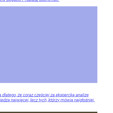
dlatego, że coraz częściej za ekspercką analizę
edzą najwięcej, lecz tych, którzy mówią najgłośniej.