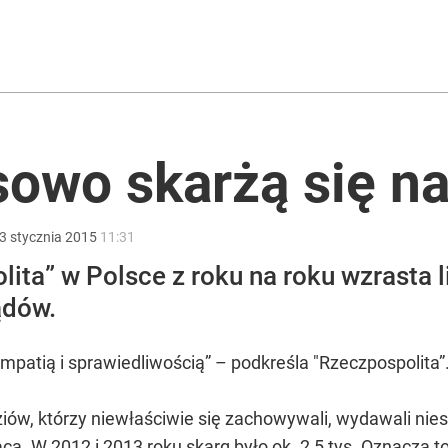
ntra „Cała Europa nam go zazdrości”
Żurka. Jest kontra
owo skarżą się n
3
stycznia
2015
11:31
rzezi wołyńskiej
ita” w Polsce z roku na roku wzrasta l
ądów.
 empatią i sprawiedliwością” – podkreśla "Rzeczpospolita”
dziów, którzy niewłaściwie się zachowywali, wydawali nies
iąca. W 2012 i 2013 roku skarg było ok. 2,5 tys. Oznacza t