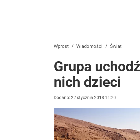
Coraz więcej pozwów przeciw nauczycielom za Nie
dodaj
PiS alarmuje TK, celem ruch szefowej MEN. Rzeczn
Wprost
/
Wiadomości
/
Świat
1
Grupa uchodź
nich dzieci
„Nie chodzi o zemstę”. Mocny apel w sprawie ofiar 
dodaj
Dodano:
22
stycznia
2018
11:20