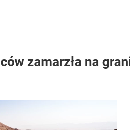
bieską Kartę. Jest ważny wyrok
ik rządu reaguje
ców zamarzła na gran
rzezi wołyńskiej