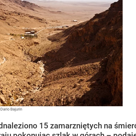
/
Dario Bajurin
dnaleziono 15 zamarzniętych na śmierć
raju pokonując szlak w górach – podaj