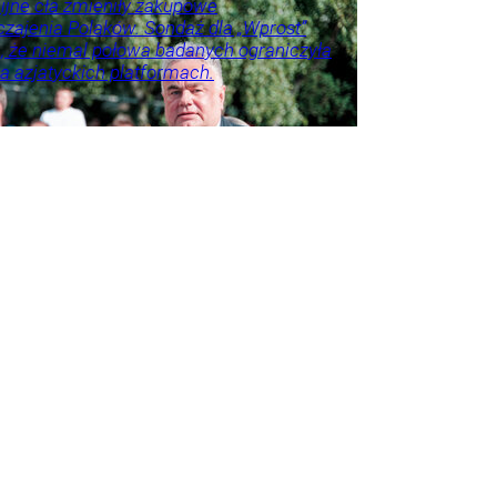
jne cła zmieniły zakupowe
zajenia Polaków. Sondaż dla „Wprost”
, że niemal połowa badanych ograniczyła
a azjatyckich platformach.
nna
spodarka
Twój
ka
ylko u