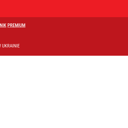
NIK
PREMIUM
ytuacji nauczycieli”. Wiceszefowa MEN podała dane
 UKRAINIE
jest trochę manipulacyjne”
acy o przywróceniu CPN