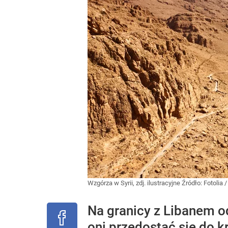
Wzgórza w Syrii, zdj. ilustracyjne
Źródło:
Fotolia
Na granicy z Libanem o
oni przedostać się do k