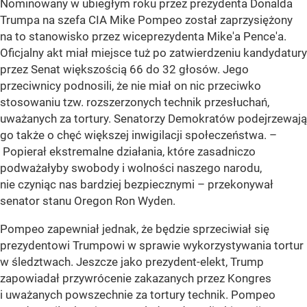
Nominowany w ubiegłym roku przez prezydenta Donalda
Trumpa na szefa CIA Mike Pompeo został zaprzysiężony
na to stanowisko przez wiceprezydenta Mike'a Pence'a.
Oficjalny akt miał miejsce tuż po zatwierdzeniu kandydatury
przez Senat większością 66 do 32 głosów. Jego
przeciwnicy podnosili, że nie miał on nic przeciwko
stosowaniu tzw. rozszerzonych technik przesłuchań,
uważanych za tortury. Senatorzy Demokratów podejrzewają
go także o chęć większej inwigilacji społeczeństwa. –
Popierał ekstremalne działania, które zasadniczo
podważałyby swobody i wolności naszego narodu,
nie czyniąc nas bardziej bezpiecznymi – przekonywał
senator stanu Oregon Ron Wyden.
Pompeo zapewniał jednak, że będzie sprzeciwiał się
prezydentowi Trumpowi w sprawie wykorzystywania tortur
w śledztwach. Jeszcze jako prezydent-elekt, Trump
zapowiadał przywrócenie zakazanych przez Kongres
i uważanych powszechnie za tortury technik. Pompeo