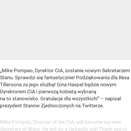
„Mike Pompeo, Dyrektor CIA, zostanie nowym Sekretarzem
Stanu. Sprawdzi się fantastycznie! Podziękowania dla Rexa
Tillersona za jego służbę! Gina Haspel będzie nowym
Dyrektorem CIA i pierwszą kobietą wybraną
na to stanowisko. Gratulacje dla wszystkich!” – napisał
prezydent Stanów Zjednoczonych na Twitterze.
Mike Pompeo, Director of the CIA, will become our new
Secretary of State. He will do a fantastic job! Thank you to