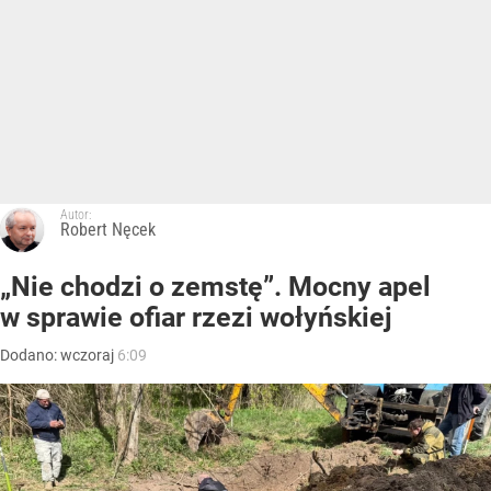
Autor:
Robert Nęcek
„Nie chodzi o zemstę”. Mocny apel
w sprawie ofiar rzezi wołyńskiej
Dodano:
wczoraj
6:09