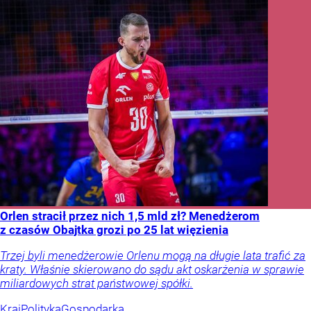
Orlen stracił przez nich 1,5 mld zł? Menedżerom
z czasów Obajtka grozi po 25 lat więzienia
Trzej byli menedżerowie Orlenu mogą na długie lata trafić za
kraty. Właśnie skierowano do sądu akt oskarżenia w sprawie
miliardowych strat państwowej spółki.
Kraj
Polityka
Gospodarka