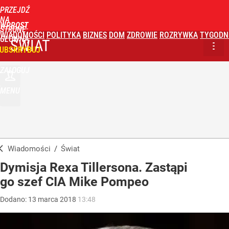
PRZEJDŹ
NA
WPROST
STRONĘ
WIADOMOŚCI
POLITYKA
BIZNES
DOM
ZDROWIE
ROZRYWKA
TYGODN
GŁÓWNĄ
ŚWIAT
UBSKRYBUJ
ZALOGUJ
MENU
Wiadomości
/
Świat
Dymisja Rexa Tillersona. Zastąpi
go szef CIA Mike Pompeo
Dodano:
13
marca
2018
13:48