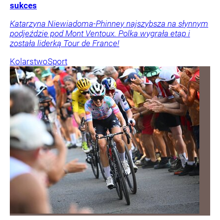
sukces
Katarzyna Niewiadoma-Phinney najszybsza na słynnym
podjeździe pod Mont Ventoux. Polka wygrała etap i
została liderką Tour de France!
Kolarstwo
Sport