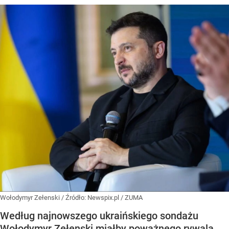
Wołodymyr Zełenski
/ Źródło:
Newspix.pl
/
ZUMA
Według najnowszego ukraińskiego sondażu
Wołodymyr Zełenski miałby poważnego rywala