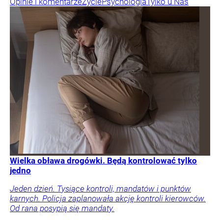
Opinie i komentarze
Życie
Psychologia
Tylko u Nas
Wielka obława drogówki. Będą kontrolować tylko
jedno
Jeden dzień. Tysiące kontroli, mandatów i punktów
karnych. Policja zaplanowała akcję kontroli kierowców.
Od rana posypią się mandaty.