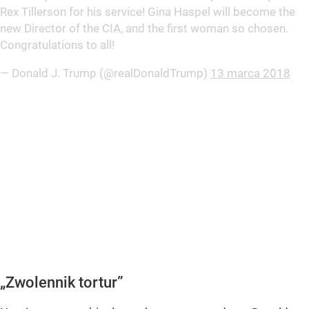
Rex Tillerson for his service! Gina Haspel will become the
new Director of the CIA, and the first woman so chosen.
Congratulations to all!
— Donald J. Trump (@realDonaldTrump)
13 marca 2018
„Zwolennik tortur”