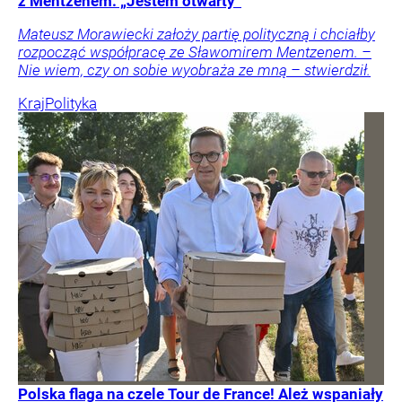
z Mentzenem. „Jestem otwarty”
Mateusz Morawiecki założy partię polityczną i chciałby
rozpocząć współpracę ze Sławomirem Mentzenem. –
Nie wiem, czy on sobie wyobraża ze mną – stwierdził.
Kraj
Polityka
Polska flaga na czele Tour de France! Ależ wspaniały