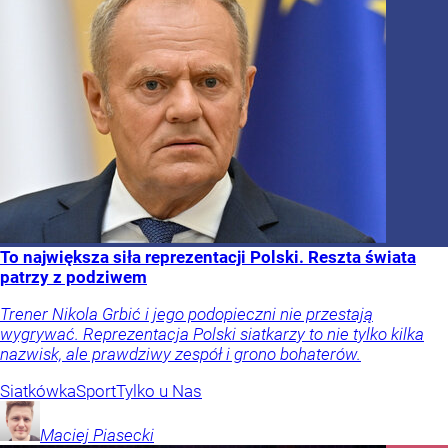
To największa siła reprezentacji Polski. Reszta świata
patrzy z podziwem
Trener Nikola Grbić i jego podopieczni nie przestają
wygrywać. Reprezentacja Polski siatkarzy to nie tylko kilka
nazwisk, ale prawdziwy zespół i grono bohaterów.
Siatkówka
Sport
Tylko u Nas
Maciej
Piasecki