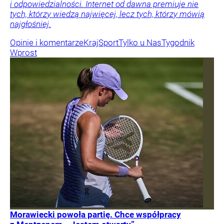
i odpowiedzialności. Internet od dawna premiuje nie
tych, którzy wiedzą najwięcej, lecz tych, którzy mówią
najgłośniej.
Opinie i komentarze
Kraj
Sport
Tylko u Nas
Tygodnik
Wprost
Morawiecki powoła partię. Chce współpracy