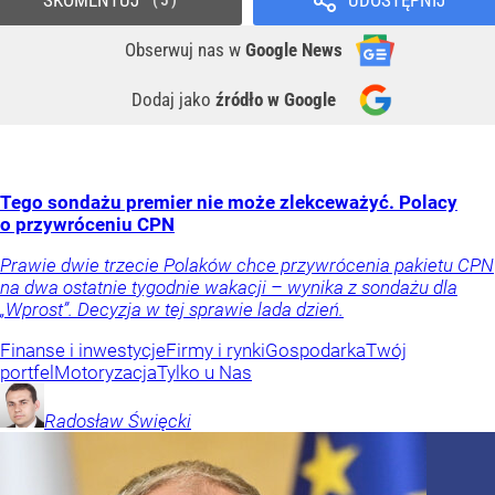
Obserwuj nas
w
Google News
Dodaj jako
źródło w Google
Tego sondażu premier nie może zlekceważyć. Polacy
o przywróceniu CPN
Prawie dwie trzecie Polaków chce przywrócenia pakietu CPN
na dwa ostatnie tygodnie wakacji – wynika z sondażu dla
„Wprost”. Decyzja w tej sprawie lada dzień.
Finanse i inwestycje
Firmy i rynki
Gospodarka
Twój
portfel
Motoryzacja
Tylko u Nas
Radosław
Święcki