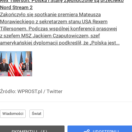
Rex Tillerson: Polska i Stany Zjednoczone są przeciwko
Nord Stream 2
Zakończyło się spotkanie premiera Mateusza
Morawieckiego z sekretarzem stanu USA Rexem
Tillersonem. Podczas wspólnej konferencji prasowej
z szefem MSZ Jackiem Czaputowiczem, szef
amerykańskiej dyplomacji podkreślił, że „Polska jest...
Źródło:
WPROST.pl
/
Twitter
Wiadomości
Świat
SKOMENTUJ
UDOSTĘPNIJ
5