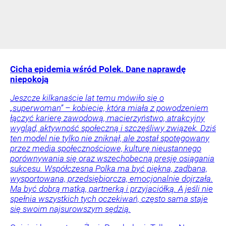
Cicha epidemia wśród Polek. Dane naprawdę
niepokoją
Jeszcze kilkanaście lat temu mówiło się o
„superwoman” – kobiecie, która miała z powodzeniem
łączyć karierę zawodową, macierzyństwo, atrakcyjny
wygląd, aktywność społeczną i szczęśliwy związek. Dziś
ten model nie tylko nie zniknął, ale został spotęgowany
przez media społecznościowe, kulturę nieustannego
porównywania się oraz wszechobecną presję osiągania
sukcesu. Współczesna Polka ma być piękna, zadbana,
wysportowana, przedsiębiorcza, emocjonalnie dojrzała.
Ma być dobrą matką, partnerką i przyjaciółką. A jeśli nie
spełnia wszystkich tych oczekiwań, często sama staje
się swoim najsurowszym sędzią.