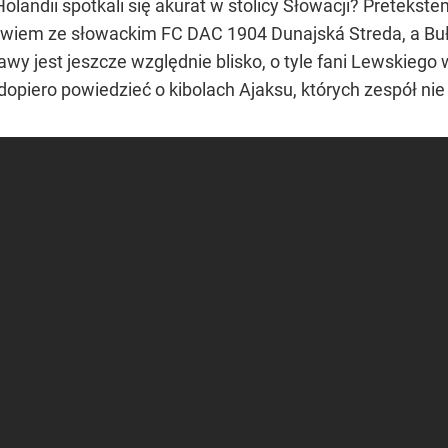
i Holandii spotkali się akurat w stolicy Słowacji? Pretekst
bowiem ze słowackim FC DAC 1904 Dunajská Streda, a Buł
ławy jest jeszcze względnie blisko, o tyle fani Lewskiego
 dopiero powiedzieć o kibolach Ajaksu, których zespół ni