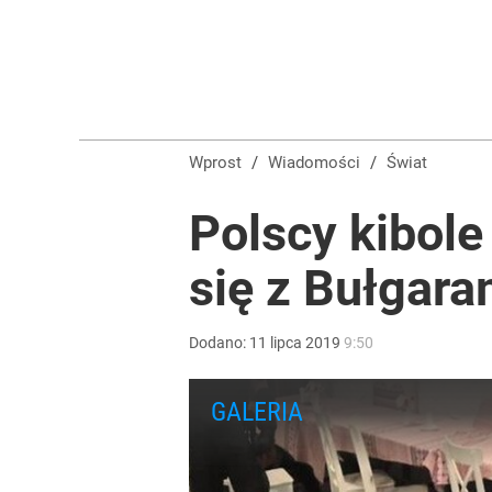
Wprost
/
Wiadomości
/
Świat
Polscy kibole
się z Bułgar
Dodano:
11
lipca
2019
9:50