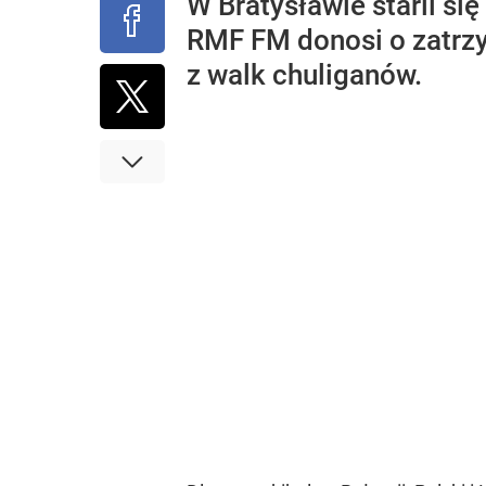
W Bratysławie starli si
RMF FM donosi o zatrzy
z walk chuliganów.