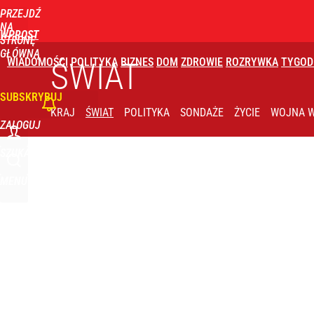
PRZEJDŹ
Udostępnij
6
Skomentuj
NA
WPROST
STRONĘ
GŁÓWNĄ
WIADOMOŚCI
POLITYKA
BIZNES
DOM
ZDROWIE
ROZRYWKA
TYGOD
ŚWIAT
SUBSKRYBUJ
KRAJ
ŚWIAT
POLITYKA
SONDAŻE
ŻYCIE
WOJNA W
ZALOGUJ
SZUKAJ
MENU