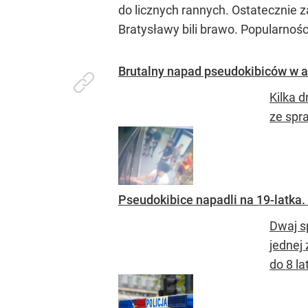
do licznych rannych. Ostatecznie
Bratysławy bili brawo. Popularnośc
Brutalny napad pseudokibiców w au
Kilka 
ze spr
Pseudokibice napadli na 19-latka
Dwaj s
jednej 
do 8 la