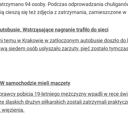
 zatrzymano 94 osoby. Podczas odprowadzania chuliganó
ią cieszą się też zdjęcia z zatrzymania, zamieszczone w 
tobusie. Wstrząsające nagranie trafiło do sieci
dni temu w Krakowie w zatłoczonym autobusie doszło do
awą siedem osób usłyszało zarzuty, pięć zostało tymcz
. W samochodzie mieli maczety
prawcy pobicia 19-letniego mężczyzny wpadli w ręce świ
ze śląskich drużyn piłkarskich zostali zatrzymali prakty
t więzienia.