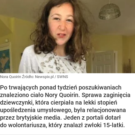
Nora Quoirin
Źródło:
Newspix.pl
/
SWNS
Po trwających ponad tydzień poszukiwaniach
znaleziono ciało Nory Quoirin. Sprawa zaginięcia
dziewczynki, która cierpiała na lekki stopień
upośledzenia umysłowego, była relacjonowana
przez brytyjskie media. Jeden z portali dotarł
do wolontariusza, który znalazł zwłoki 15-latki.