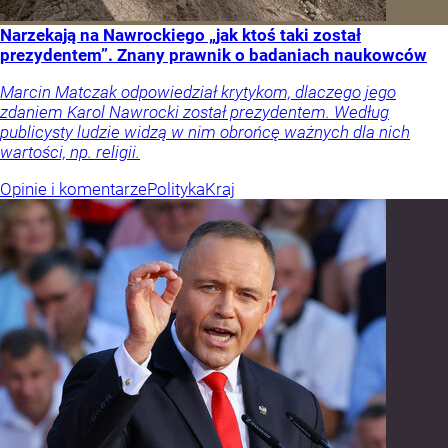
Narzekają na Nawrockiego „jak ktoś taki został
prezydentem”. Znany prawnik o badaniach naukowców
Marcin Matczak odpowiedział krytykom, dlaczego jego
zdaniem Karol Nawrocki został prezydentem. Według
publicysty ludzie widzą w nim obrońcę ważnych dla nich
wartości, np. religii.
Opinie i komentarze
Polityka
Kraj