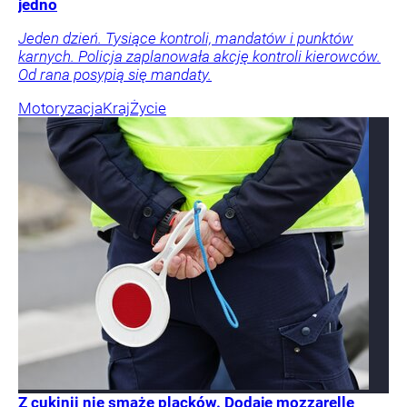
jedno
Jeden dzień. Tysiące kontroli, mandatów i punktów
karnych. Policja zaplanowała akcję kontroli kierowców.
Od rana posypią się mandaty.
Motoryzacja
Kraj
Życie
Z cukinii nie smażę placków. Dodaję mozzarellę