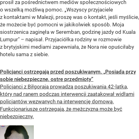
prosił za pośrednictwem mediów społecznościowych
o wszelką możliwą pomoc. „Wszyscy przyjaciele
z kontaktami w Malezji, proszę was o kontakt, jeśli myślicie,
że możecie być pomocni w jakikolwiek sposób. Moja
siostrzenica zaginęła w Seremban, godzinę jazdy od Kuala
Lumpur" – napisał. Przyjaciółka rodziny w rozmowie
z brytyjskimi mediami zapewniała, że Nora nie opuściłaby
hotelu sama z siebie.
Policjanci ostrzegają przed poszukiwanym. „Posiada przy
sobie niebezpieczne, ostre przedmioty”
Policjanci z Biłgoraja prowadzą poszukiwania 42-latka,
który nad ranem podczas interwencji zaatakował widłami
policjantów wezwanych na interwencję domową.
Funkcjonariusze ostrzegają, że mężczyzna może być
niebezpieczny.