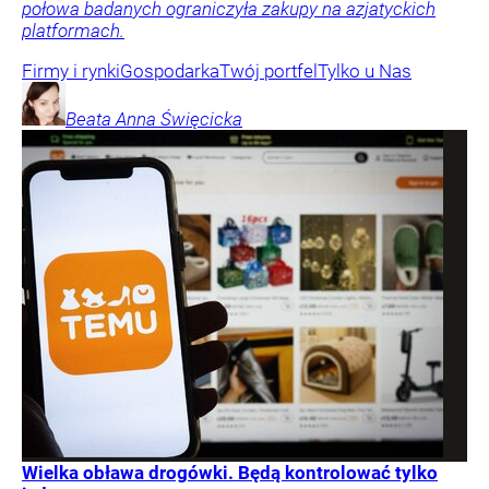
połowa badanych ograniczyła zakupy na azjatyckich
platformach.
Firmy i rynki
Gospodarka
Twój portfel
Tylko u Nas
Beata Anna
Święcicka
Wielka obława drogówki. Będą kontrolować tylko