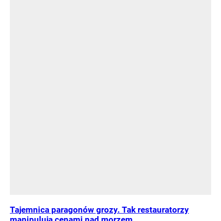
Tajemnica paragonów grozy. Tak restauratorzy
manipulują cenami nad morzem