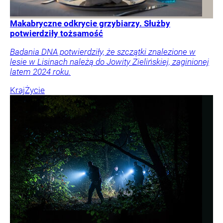
Makabryczne odkrycie grzybiarzy. Służby
potwierdziły tożsamość
Badania DNA potwierdziły, że szczątki znalezione w
lesie w Lisinach należą do Jowity Zielińskiej, zaginionej
latem 2024 roku.
Kraj
Życie