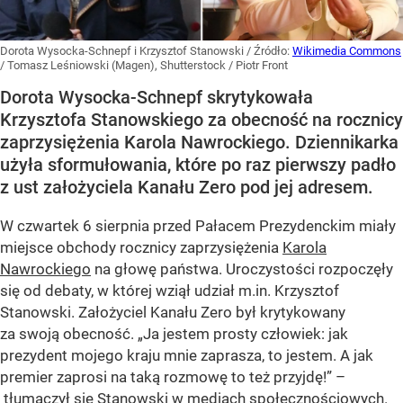
Dorota Wysocka-Schnepf i Krzysztof Stanowski
/ Źródło:
Wikimedia Commons
/
Tomasz Leśniowski (Magen), Shutterstock / Piotr Front
Dorota Wysocka-Schnepf skrytykowała
Krzysztofa Stanowskiego za obecność na rocznicy
zaprzysiężenia Karola Nawrockiego. Dziennikarka
użyła sformułowania, które po raz pierwszy padło
z ust założyciela Kanału Zero pod jej adresem.
W czwartek 6 sierpnia przed Pałacem Prezydenckim miały
miejsce obchody rocznicy zaprzysiężenia
Karola
Nawrockiego
na głowę państwa. Uroczystości rozpoczęły
się od debaty, w której wziął udział m.in. Krzysztof
Stanowski. Założyciel Kanału Zero był krytykowany
za swoją obecność. „Ja jestem prosty człowiek: jak
prezydent mojego kraju mnie zaprasza, to jestem. A jak
premier zaprosi na taką rozmowę to też przyjdę!” –
tłumaczył się Stanowski w mediach społecznościowych.