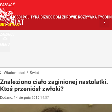
PRZEJDŹ
NA
WPROST
STRONĘ
WIADOMOŚCI
POLITYKA
BIZNES
DOM
ZDROWIE
ROZRYWKA
TYGODN
GŁÓWNĄ
ŚWIAT
UBSKRYBUJ
ZALOGUJ
MENU
Wiadomości
/
Świat
Znaleziono ciało zaginionej nastolatki.
Ktoś przeniósł zwłoki?
Dodano:
14
sierpnia
2019
14:57