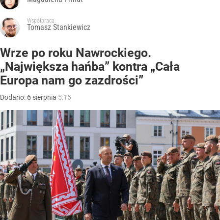
Współpraca:
Tomasz Stankiewicz
Wrze po roku Nawrockiego.
„Największa hańba” kontra „Cała
Europa nam go zazdrości”
Dodano:
6
sierpnia
5:15