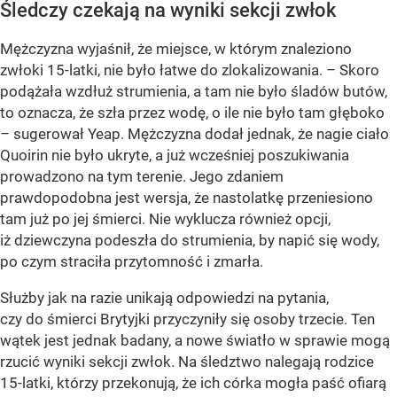
Śledczy czekają na wyniki sekcji zwłok
Mężczyzna wyjaśnił, że miejsce, w którym znaleziono
zwłoki 15-latki, nie było łatwe do zlokalizowania. – Skoro
podążała wzdłuż strumienia, a tam nie było śladów butów,
to oznacza, że szła przez wodę, o ile nie było tam głęboko
– sugerował Yeap. Mężczyzna dodał jednak, że nagie ciało
Quoirin nie było ukryte, a już wcześniej poszukiwania
prowadzono na tym terenie. Jego zdaniem
prawdopodobna jest wersja, że nastolatkę przeniesiono
tam już po jej śmierci. Nie wyklucza również opcji,
iż dziewczyna podeszła do strumienia, by napić się wody,
po czym straciła przytomność i zmarła.
Służby jak na razie unikają odpowiedzi na pytania,
czy do śmierci Brytyjki przyczyniły się osoby trzecie. Ten
wątek jest jednak badany, a nowe światło w sprawie mogą
rzucić wyniki sekcji zwłok. Na śledztwo nalegają rodzice
15-latki, którzy przekonują, że ich córka mogła paść ofiarą