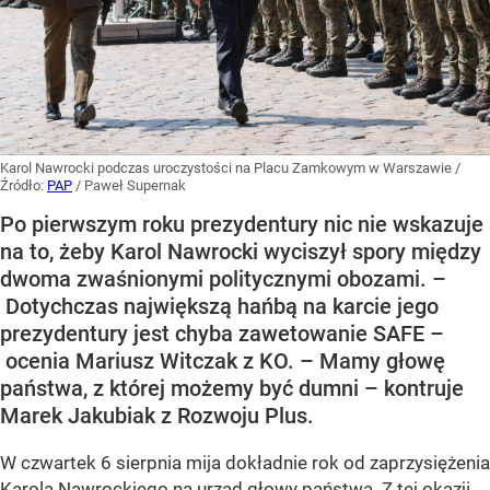
Karol Nawrocki podczas uroczystości na Placu Zamkowym w Warszawie
/
Źródło:
PAP
/
Paweł Supernak
Po pierwszym roku prezydentury nic nie wskazuje
na to, żeby Karol Nawrocki wyciszył spory między
dwoma zwaśnionymi politycznymi obozami. –
Dotychczas największą hańbą na karcie jego
prezydentury jest chyba zawetowanie SAFE –
ocenia Mariusz Witczak z KO. – Mamy głowę
państwa, z której możemy być dumni – kontruje
Marek Jakubiak z Rozwoju Plus.
W czwartek 6 sierpnia mija dokładnie rok od zaprzysiężenia
Karola Nawrockiego na urząd głowy państwa. Z tej okazji