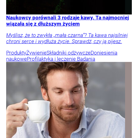
Naukowcy porównali 3 rodzaje kawy. Ta najmocniej
wiązała się z dłuższym życiem
Myślisz, że to zwykła „mała czarna”? Ta kawa najsilniej
chroni serce i wydłuża życie. Sprawdź, czy ją pijesz.
Produkty
Żywienie
Składniki odżywcze
Doniesienia
naukowe
Profilaktyka i leczenie
Badania