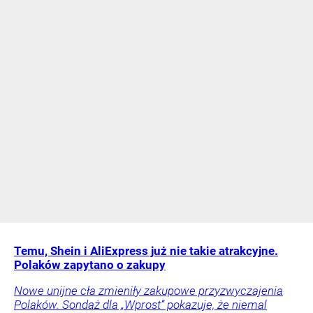
Temu, Shein i AliExpress już nie takie atrakcyjne.
Polaków zapytano o zakupy
Nowe unijne cła zmieniły zakupowe przyzwyczajenia
Polaków. Sondaż dla „Wprost” pokazuje, że niemal