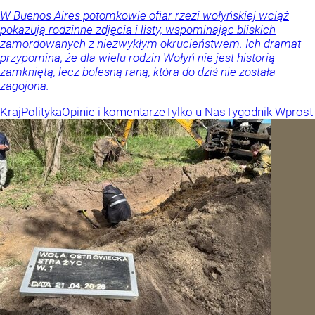
W Buenos Aires potomkowie ofiar rzezi wołyńskiej wciąż
pokazują rodzinne zdjęcia i listy, wspominając bliskich
zamordowanych z niezwykłym okrucieństwem. Ich dramat
przypomina, że dla wielu rodzin Wołyń nie jest historią
zamkniętą, lecz bolesną raną, która do dziś nie została
zagojona.
Kraj
Polityka
Opinie i komentarze
Tylko u Nas
Tygodnik Wprost