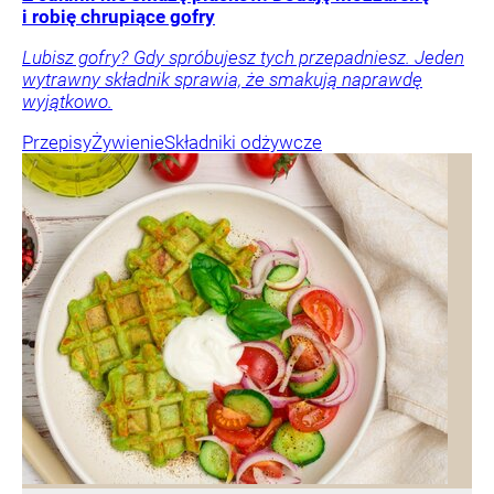
i robię chrupiące gofry
Lubisz gofry? Gdy spróbujesz tych przepadniesz. Jeden
wytrawny składnik sprawia, że smakują naprawdę
wyjątkowo.
Przepisy
Żywienie
Składniki odżywcze