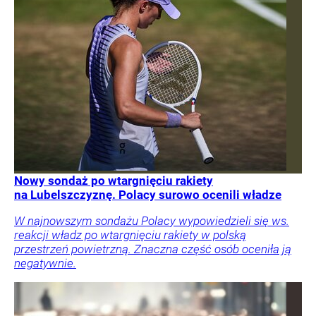
Nowy sondaż po wtargnięciu rakiety
na Lubelszczyznę. Polacy surowo ocenili władze
W najnowszym sondażu Polacy wypowiedzieli się ws.
reakcji władz po wtargnięciu rakiety w polską
przestrzeń powietrzną. Znaczna część osób oceniła ją
negatywnie.