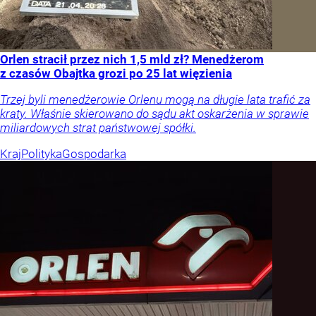
Orlen stracił przez nich 1,5 mld zł? Menedżerom
z czasów Obajtka grozi po 25 lat więzienia
Trzej byli menedżerowie Orlenu mogą na długie lata trafić za
kraty. Właśnie skierowano do sądu akt oskarżenia w sprawie
miliardowych strat państwowej spółki.
Kraj
Polityka
Gospodarka