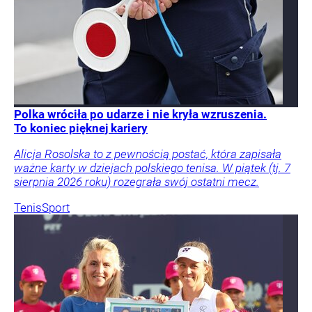
Polka wróciła po udarze i nie kryła wzruszenia.
To koniec pięknej kariery
Alicja Rosolska to z pewnością postać, która zapisała
ważne karty w dziejach polskiego tenisa. W piątek (tj. 7
sierpnia 2026 roku) rozegrała swój ostatni mecz.
Tenis
Sport