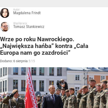
Autor:
Magdalena Frindt
Współpraca:
Tomasz Stankiewicz
Wrze po roku Nawrockiego.
„Największa hańba” kontra „Cała
Europa nam go zazdrości”
Dodano:
6
sierpnia
5:15