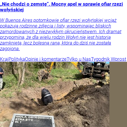
„Nie chodzi o zemstę”. Mocny apel w sprawie ofiar rzezi
wołyńskiej
W Buenos Aires potomkowie ofiar rzezi wołyńskiej wciąż
pokazują rodzinne zdjęcia i listy, wspominając bliskich
zamordowanych z niezwykłym okrucieństwem. Ich dramat
przypomina, że dla wielu rodzin Wołyń nie jest historią
zamkniętą, lecz bolesną raną, która do dziś nie została
zagojona.
Kraj
Polityka
Opinie i komentarze
Tylko u Nas
Tygodnik Wprost