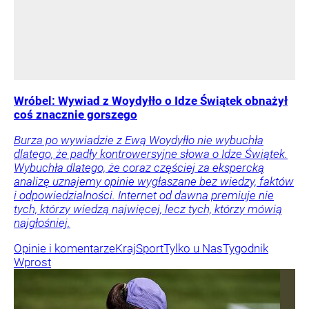
Wróbel: Wywiad z Woydyłło o Idze Świątek obnażył
coś znacznie gorszego
Burza po wywiadzie z Ewą Woydyłło nie wybuchła
dlatego, że padły kontrowersyjne słowa o Idze Świątek.
Wybuchła dlatego, że coraz częściej za ekspercką
analizę uznajemy opinie wygłaszane bez wiedzy, faktów
i odpowiedzialności. Internet od dawna premiuje nie
tych, którzy wiedzą najwięcej, lecz tych, którzy mówią
najgłośniej.
Opinie i komentarze
Kraj
Sport
Tylko u Nas
Tygodnik
Wprost