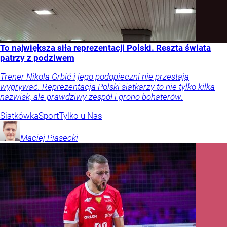
To największa siła reprezentacji Polski. Reszta świata
patrzy z podziwem
Trener Nikola Grbić i jego podopieczni nie przestają
wygrywać. Reprezentacja Polski siatkarzy to nie tylko kilka
nazwisk, ale prawdziwy zespół i grono bohaterów.
Siatkówka
Sport
Tylko u Nas
Maciej
Piasecki