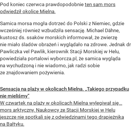
Pod koniec czerwca prawdopodobnie
ten sam mors
odwiedził okolice Mielna.
Samica morsa mogła dotrzeć do Polski z Niemiec, gdzie
wcześniej również wzbudziła sensację. Michael Dähne,
kustosz ds. ssaków morskich informował, że zwierzę
nie miało śladów obrażeń i wyglądało na zdrowe. Jednak dr
Pawliczka vel Pawlik, kierownik Stacji Morskiej w Helu,
powiedziała portalowi wyborcza.pl, że samica wygląda
na wychudzoną i nie wiadomo, jak radzi sobie
ze znajdowaniem pożywienia.
Sensacja na plaży w okolicach Mielna. „Takiego przypadku
nie mieliśmy”
W czwartek na plaży w okolicach Mielna wylegiwał się...
mors arktyczny. Naukowcy ze Stacji Morskiej w Helu
jeszcze nie spotkali się z odwiedzinami tego drapieżnika
na Bałtyku.