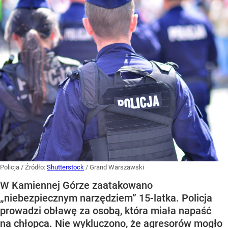
Policja
/ Źródło:
Shutterstock
/
Grand Warszawski
W Kamiennej Górze zaatakowano
„niebezpiecznym narzędziem” 15-latka. Policja
prowadzi obławę za osobą, która miała napaść
na chłopca. Nie wykluczono, że agresorów mogło