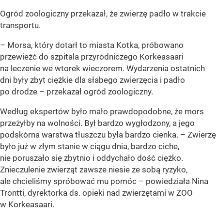
Ogród zoologiczny przekazał, że zwierzę padło w trakcie
transportu.
– Morsa, który dotarł to miasta Kotka, próbowano
przewieźć do szpitala przyrodniczego Korkeasaari
na leczenie we wtorek wieczorem. Wydarzenia ostatnich
dni były zbyt ciężkie dla słabego zwierzęcia i padło
po drodze – przekazał ogród zoologiczny.
Według ekspertów było mało prawdopodobne, że mors
przeżyłby na wolności. Był bardzo wygłodzony, a jego
podskórna warstwa tłuszczu była bardzo cienka. – Zwierzę
było już w złym stanie w ciągu dnia, bardzo ciche,
nie poruszało się zbytnio i oddychało dość ciężko.
Znieczulenie zwierząt zawsze niesie ze sobą ryzyko,
ale chcieliśmy spróbować mu pomóc – powiedziała Nina
Trontti, dyrektorka ds. opieki nad zwierzętami w ZOO
w Korkeasaari.