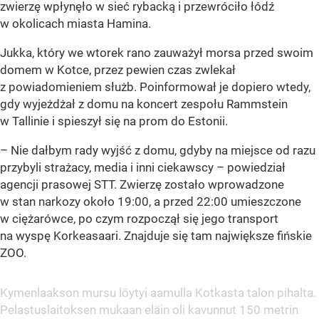
zwierzę wpłynęło w sieć rybacką i przewróciło łódź
w okolicach miasta Hamina.
Jukka, który we wtorek rano zauważył morsa przed swoim
domem w Kotce, przez pewien czas zwlekał
z powiadomieniem służb. Poinformował je dopiero wtedy,
gdy wyjeżdżał z domu na koncert zespołu Rammstein
w Tallinie i spieszył się na prom do Estonii.
– Nie dałbym rady wyjść z domu, gdyby na miejsce od razu
przybyli strażacy, media i inni ciekawscy – powiedział
agencji prasowej STT. Zwierzę zostało wprowadzone
w stan narkozy około 19:00, a przed 22:00 umieszczone
w ciężarówce, po czym rozpoczął się jego transport
na wyspę Korkeasaari. Znajduje się tam największe fińskie
ZOO.
Kymenlaakson mursu löytyi aamulla Kotkasta talon pihalta.
Pelastuslaitoksen mukaan eläin oli kavunnut 150 metrin