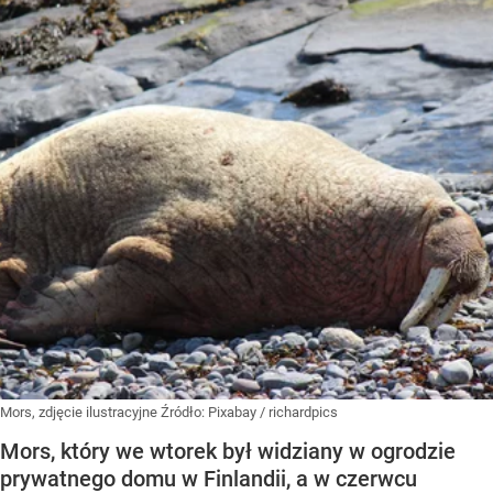
Mors, zdjęcie ilustracyjne
Źródło:
Pixabay
/
richardpics
Mors, który we wtorek był widziany w ogrodzie
prywatnego domu w Finlandii, a w czerwcu