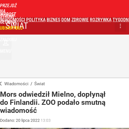
PRZEJDŹ
NA
WPROST
STRONĘ
WIADOMOŚCI
POLITYKA
BIZNES
DOM
ZDROWIE
ROZRYWKA
TYGODN
GŁÓWNĄ
ŚWIAT
UBSKRYBUJ
ZALOGUJ
MENU
Wiadomości
/
Świat
Mors odwiedził Mielno, dopłynął
do Finlandii. ZOO podało smutną
wiadomość
Dodano:
20
lipca
2022
13:03