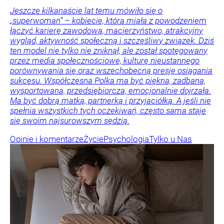
Jeszcze kilkanaście lat temu mówiło się o
„superwoman” – kobiecie, która miała z powodzeniem
łączyć karierę zawodową, macierzyństwo, atrakcyjny
wygląd, aktywność społeczną i szczęśliwy związek. Dziś
ten model nie tylko nie zniknął, ale został spotęgowany
przez media społecznościowe, kulturę nieustannego
porównywania się oraz wszechobecną presję osiągania
sukcesu. Współczesna Polka ma być piękna, zadbana,
wysportowana, przedsiębiorcza, emocjonalnie dojrzała.
Ma być dobrą matką, partnerką i przyjaciółką. A jeśli nie
spełnia wszystkich tych oczekiwań, często sama staje
się swoim najsurowszym sędzią.
Opinie i komentarze
Życie
Psychologia
Tylko u Nas