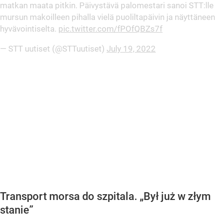
matkan maata pitkin. Päivystävä palomestari sanoi STT:lle
mursun makoilleen pihalla vielä puoliltapäivin ja näyttäneen
hyvävointiselta.
pic.twitter.com/fPOfQBZs7f
— STT uutiset (@STTuutiset)
July 19, 2022
Transport morsa do szpitala. „Był już w złym
stanie”