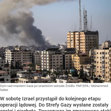
Dym nad miastem Gaza po izraelskim ostrzale
Źródło:
PAP/EPA
/
Mohammed
Saber
W sobotę Izrael przystąpił do kolejnego etapu
operacji lądowej. Do Strefy Gazy wysłane zostały