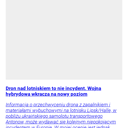
Dron nad lotniskiem to nie incydent. Wojna
hybrydowa wkracza na nowy poziom
Informacja o przechwyceniu drona z zapalnikiem i
materiałami wybuchowymi na lotnisku Lipsk/Halle, w
pobliżu ukraińskiego samolotu transportowego
Antonow, może wydawać się kolejnym niepokojącym
incydentem w Europie. W mojej ocenie jest jednak