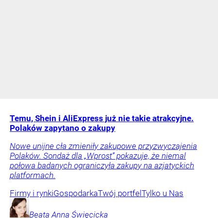
Temu, Shein i AliExpress już nie takie atrakcyjne.
Polaków zapytano o zakupy
Nowe unijne cła zmieniły zakupowe przyzwyczajenia
Polaków. Sondaż dla „Wprost” pokazuje, że niemal
połowa badanych ograniczyła zakupy na azjatyckich
platformach.
Firmy i rynki
Gospodarka
Twój portfel
Tylko u Nas
Beata Anna
Święcicka