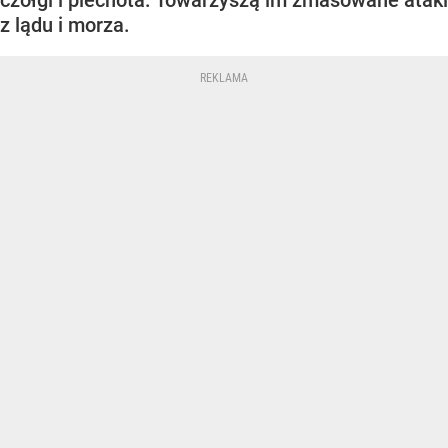
czołgi i piechota. Towarzyszą im zmasowane ataki
z lądu i morza.