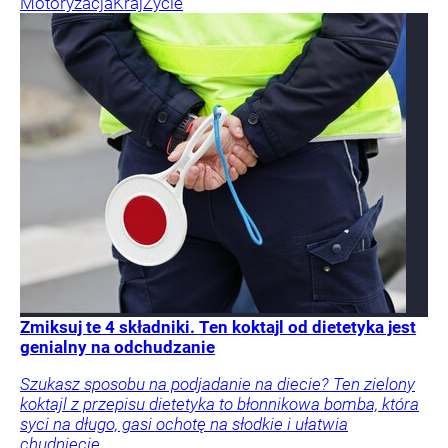
Motoryzacja
Kraj
Życie
Zmiksuj te 4 składniki. Ten koktajl od dietetyka jest
genialny na odchudzanie
Szukasz sposobu na podjadanie na diecie? Ten zielony
koktajl z przepisu dietetyka to błonnikowa bomba, która
syci na długo, gasi ochotę na słodkie i ułatwia
chudnięcie.