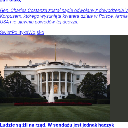
Gen. Charles Costanza został nagle odwołany z dowodzenia V
Korpusem, którego wysunięta kwatera działa w Polsce. Armia
USA nie ujawnia powodów tej decyzji.
Świat
Polityka
Wojsko
Ludzie są źli na rząd. W sondażu jest jednak haczyk