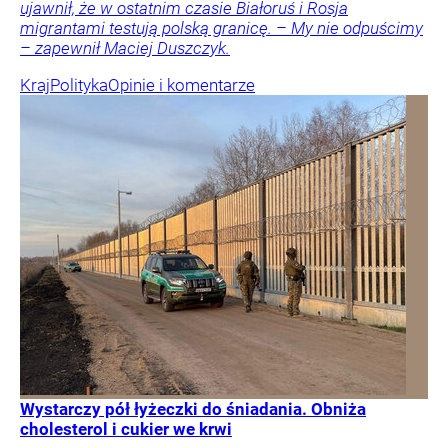
ujawnił, że w ostatnim czasie Białoruś i Rosja
migrantami testują polską granicę. – My nie odpuścimy
– zapewnił Maciej Duszczyk.
Kraj
Polityka
Opinie i komentarze
Wystarczy pół łyżeczki do śniadania. Obniża
cholesterol i cukier we krwi