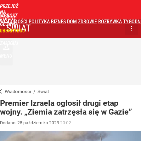
PRZEJDŹ
NA
WPROST
STRONĘ
WIADOMOŚCI
POLITYKA
BIZNES
DOM
ZDROWIE
ROZRYWKA
TYGODN
GŁÓWNĄ
ŚWIAT
UBSKRYBUJ
ZALOGUJ
MENU
Wiadomości
/
Świat
Premier Izraela ogłosił drugi etap
wojny. „Ziemia zatrzęsła się w Gazie”
Dodano:
28
października
2023
20:02