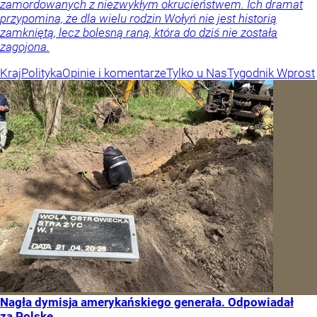
zamordowanych z niezwykłym okrucieństwem. Ich dramat
przypomina, że dla wielu rodzin Wołyń nie jest historią
zamkniętą, lecz bolesną raną, która do dziś nie została
zagojona.
Kraj
Polityka
Opinie i komentarze
Tylko u Nas
Tygodnik Wprost
Nagła dymisja amerykańskiego generała. Odpowiadał
za Polskę