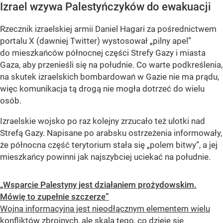
Izrael wzywa Palestyńczyków do ewakuacji
Rzecznik izraelskiej armii Daniel Hagari za pośrednictwem
portalu X (dawniej Twitter) wystosował „pilny apel”
do mieszkańców północnej części Strefy Gazy i miasta
Gaza, aby przenieśli się na południe. Co warte podkreślenia,
na skutek izraelskich bombardowań w Gazie nie ma prądu,
więc komunikacja tą drogą nie mogła dotrzeć do wielu
osób.
Izraelskie wojsko po raz kolejny zrzucało też ulotki nad
Strefą Gazy. Napisane po arabsku ostrzeżenia informowały,
że północna część terytorium stała się „polem bitwy”, a jej
mieszkańcy powinni jak najszybciej uciekać na południe.
„Wsparcie Palestyny jest działaniem prożydowskim.
Mówię to zupełnie szczerze”
Wojna informacyjna jest nieodłącznym elementem wielu
konfliktów zbrojnych, ale skala tego, co dzieje się