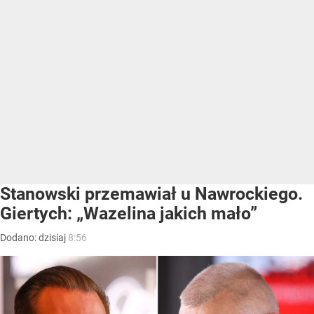
Stanowski przemawiał u Nawrockiego.
Giertych: „Wazelina jakich mało”
Dodano:
dzisiaj
8:56