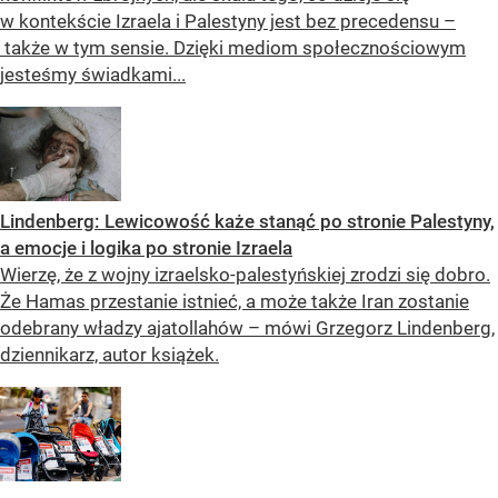
w kontekście Izraela i Palestyny jest bez precedensu –
także w tym sensie. Dzięki mediom społecznościowym
jesteśmy świadkami...
Lindenberg: Lewicowość każe stanąć po stronie Palestyny,
a emocje i logika po stronie Izraela
Wierzę, że z wojny izraelsko-palestyńskiej zrodzi się dobro.
Że Hamas przestanie istnieć, a może także Iran zostanie
odebrany władzy ajatollahów – mówi Grzegorz Lindenberg,
dziennikarz, autor książek.