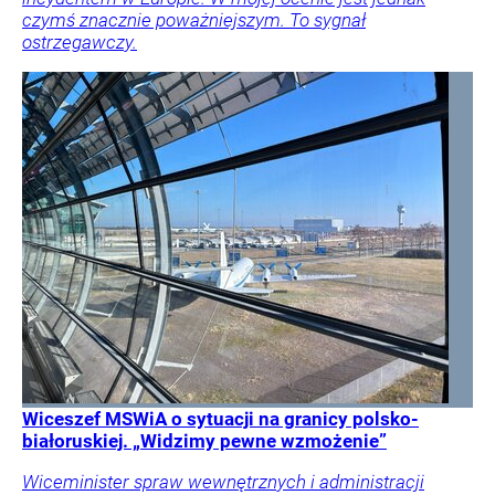
czymś znacznie poważniejszym. To sygnał
ostrzegawczy.
Wiceszef MSWiA o sytuacji na granicy polsko-
białoruskiej. „Widzimy pewne wzmożenie”
Wiceminister spraw wewnętrznych i administracji