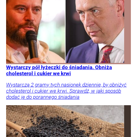
Wystarczy pół łyżeczki do śniadania. Obniża
cholesterol i cukier we krwi
Wystarczą 2 gramy tych nasionek dziennie, by obniżyć
cholesterol i cukier we krwi. Sprawdź, w jaki sposób
dodać je do porannego śniadania