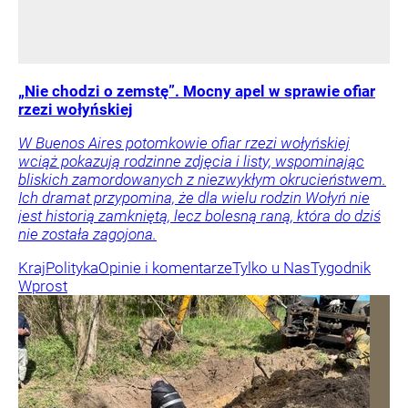
„Nie chodzi o zemstę”. Mocny apel w sprawie ofiar
rzezi wołyńskiej
W Buenos Aires potomkowie ofiar rzezi wołyńskiej
wciąż pokazują rodzinne zdjęcia i listy, wspominając
bliskich zamordowanych z niezwykłym okrucieństwem.
Ich dramat przypomina, że dla wielu rodzin Wołyń nie
jest historią zamkniętą, lecz bolesną raną, która do dziś
nie została zagojona.
Kraj
Polityka
Opinie i komentarze
Tylko u Nas
Tygodnik
Wprost