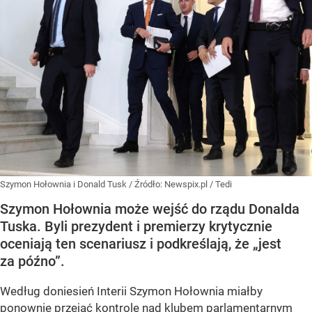
Szymon Hołownia i Donald Tusk
/ Źródło:
Newspix.pl
/
Tedi
Szymon Hołownia może wejść do rządu Donalda
Tuska. Byli prezydent i premierzy krytycznie
oceniają ten scenariusz i podkreślają, że „jest
za późno”.
Według doniesień Interii Szymon Hołownia miałby
ponownie przejąć kontrolę nad klubem parlamentarnym