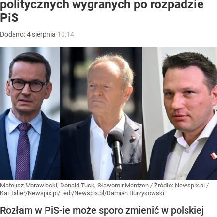
politycznych wygranych po rozpadzie
PiS
Dodano:
4
sierpnia
10:14
Mateusz Morawiecki, Donald Tusk, Sławomir Mentzen
/ Źródło:
Newspix.pl
/
Kai Taller/Newspix.pl/Tedi/Newspix.pl/Damian Burzykowski
Rozłam w PiS-ie może sporo zmienić w polskiej