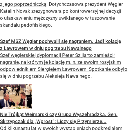
z jego poprzedniczką
. Dotychczasowa prezydent Węgier
Katalin Novak zrezygnowała po kontrowersyjnej decyzji
o ułaskawieniu mężczyzny uwikłanego w tuszowanie
skandalu pedofilskiego.
Szef MSZ Węgier pochwalił się nagraniem. Jadł kolację
z Ławrowem w dniu pogrzebu Nawalnego
Szef węgierskiej dyplomacji Peter Szijjarto zamieścił
nagranie, na którym je kolację m.in. ze swoim rosyjskim
odpowiednikiem Siergiejem Ławrowem. Spotkanie odbyło
się w dniu pogrzebu Aleksieja Nawalnego.
Nie Trójkąt Weimarski czy Grupa Wyszehradzka. Gen.
Skrzypczak dla „Wprost”: Liczy się Przymierze...
Od kilkunastu lat w swoich wystąpieniach podkreślałem