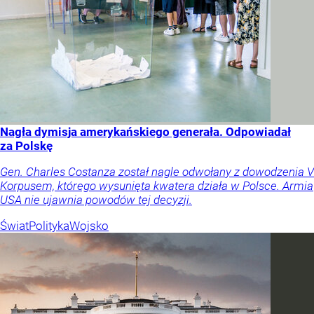
Nagła dymisja amerykańskiego generała. Odpowiadał
za Polskę
Gen. Charles Costanza został nagle odwołany z dowodzenia V
Korpusem, którego wysunięta kwatera działa w Polsce. Armia
USA nie ujawnia powodów tej decyzji.
Świat
Polityka
Wojsko