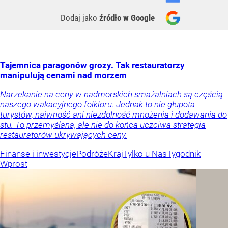
Dodaj jako
źródło w Google
Tajemnica paragonów grozy. Tak restauratorzy
manipulują cenami nad morzem
Narzekanie na ceny w nadmorskich smażalniach są częścią
naszego wakacyjnego folkloru. Jednak to nie głupota
turystów, naiwność ani niezdolność mnożenia i dodawania do
stu. To przemyślana, ale nie do końca uczciwa strategia
restauratorów ukrywających ceny.
Finanse i inwestycje
Podróże
Kraj
Tylko u Nas
Tygodnik
Wprost