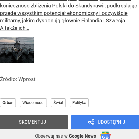
konieczność zbliżenia Polski do Skandynawii, podkreślając
przede wszystkim potencjał ekonomiczny i oczywiście
militarny, jakim dysponują głównie Finlandia i Szwecja.
A także ich...
Źródło:
Wprost
Orban
Wiadomości
Świat
Polityka
SKOMENTUJ
UDOSTĘPNIJ
Obserwuj nas
w
Google News