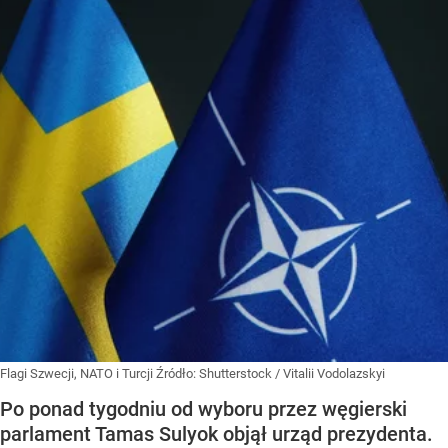
Flagi Szwecji, NATO i Turcji
Źródło:
Shutterstock
/
Vitalii Vodolazskyi
Po ponad tygodniu od wyboru przez węgierski
parlament Tamas Sulyok objął urząd prezydenta.