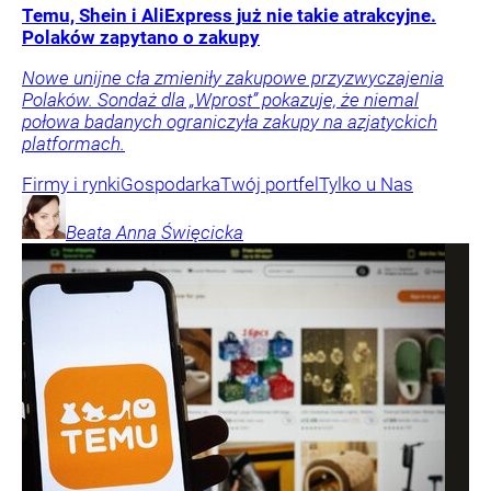
Temu, Shein i AliExpress już nie takie atrakcyjne.
Polaków zapytano o zakupy
Nowe unijne cła zmieniły zakupowe przyzwyczajenia
Polaków. Sondaż dla „Wprost” pokazuje, że niemal
połowa badanych ograniczyła zakupy na azjatyckich
platformach.
Firmy i rynki
Gospodarka
Twój portfel
Tylko u Nas
Beata Anna
Święcicka