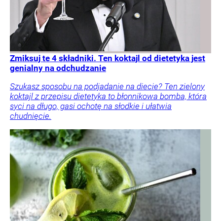
Zmiksuj te 4 składniki. Ten koktajl od dietetyka jest
genialny na odchudzanie
Szukasz sposobu na podjadanie na diecie? Ten zielony
koktajl z przepisu dietetyka to błonnikowa bomba, która
syci na długo, gasi ochotę na słodkie i ułatwia
chudnięcie.