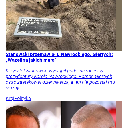
Stanowski przemawiał u Nawrockiego. Giertych:
„Wazelina jakich mało”
Krzysztof Stanowski wystąpił podczas rocznicy
prezydentury Karola Nawrockiego. Roman Giertych
ostro zaatakował dziennikarza, a ten nie pozostał mu
dłużny.
Kraj
Polityka