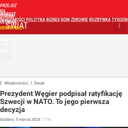
PRZEJDŹ
NA
WPROST
STRONĘ
WIADOMOŚCI
POLITYKA
BIZNES
DOM
ZDROWIE
ROZRYWKA
TYGODN
GŁÓWNĄ
ŚWIAT
UBSKRYBUJ
ZALOGUJ
MENU
Wiadomości
/
Świat
Prezydent Węgier podpisał ratyfikację
Szwecji w NATO. To jego pierwsza
decyzja
Dodano:
5
marca
2024
17:34