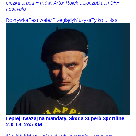
ciężka praca – mówi Artur Rojek o początkach OFF
Festivalu.
Rozrywka
Festiwale/Przeglądy
Muzyka
Tylko u Nas
Lepiej uważaj na mandaty. Skoda Superb Sportline
2.0 TSI 265 KM
Ma 265 KM, napęd na 4 koła, wygląda prawie jak