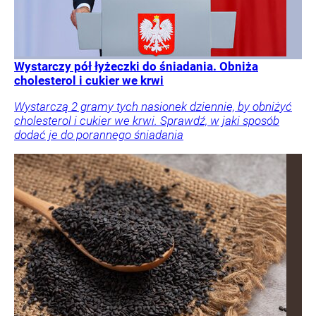
Wystarczy pół łyżeczki do śniadania. Obniża
cholesterol i cukier we krwi
Wystarczą 2 gramy tych nasionek dziennie, by obniżyć
cholesterol i cukier we krwi. Sprawdź, w jaki sposób
dodać je do porannego śniadania