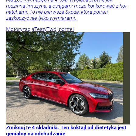
rodzinna limuzyna, a osiągami może konkurować z hot
hatchami. To nie pierwsza Skoda, która potrafi
zaskoczyć nie tylko wymiarami.
Motoryzacja
Testy
Twój portfel
Zmiksuj te 4 składniki. Ten koktajl od dietetyka jest
genialny na odchudzanie