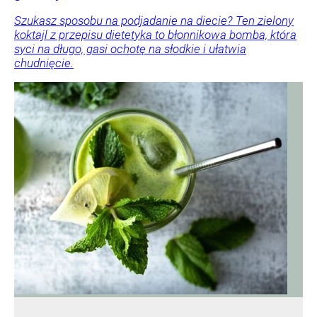
Szukasz sposobu na podjadanie na diecie? Ten zielony
koktajl z przepisu dietetyka to błonnikowa bomba, która
syci na długo, gasi ochotę na słodkie i ułatwia
chudnięcie.