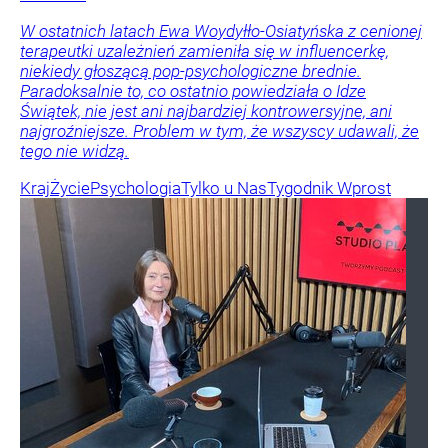
W ostatnich latach Ewa Woydyłło-Osiatyńska z cenionej
terapeutki uzależnień zamieniła się w influencerkę,
niekiedy głoszącą pop-psychologiczne brednie.
Paradoksalnie to, co ostatnio powiedziała o Idze
Świątek, nie jest ani najbardziej kontrowersyjne, ani
najgroźniejsze. Problem w tym, że wszyscy udawali, że
tego nie widzą.
Kraj
Życie
Psychologia
Tylko u Nas
Tygodnik Wprost