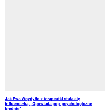
Jak Ewa Woydyłło z terapeutki stała się
influencerką. „Opowiada pop-psychologiczne
brednie”