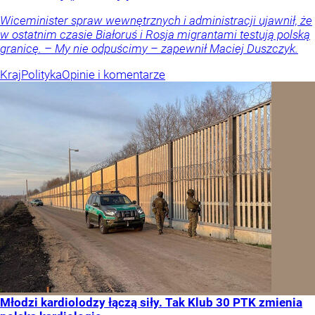
Wiceminister spraw wewnętrznych i administracji ujawnił, że
w ostatnim czasie Białoruś i Rosja migrantami testują polską
granicę. – My nie odpuścimy – zapewnił Maciej Duszczyk.
Kraj
Polityka
Opinie i komentarze
Młodzi kardiolodzy łączą siły. Tak Klub 30 PTK zmienia