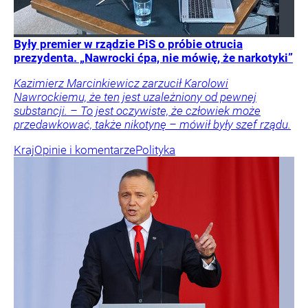
Były premier w rządzie PiS o próbie otrucia
prezydenta. „Nawrocki ćpa, nie mówię, że narkotyki”
Kazimierz Marcinkiewicz zarzucił Karolowi
Nawrockiemu, że ten jest uzależniony od pewnej
substancji. – To jest oczywiste, że człowiek może
przedawkować, także nikotynę – mówił były szef rządu.
Kraj
Opinie i komentarze
Polityka