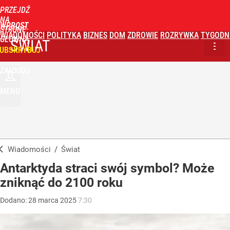
PRZEJDŹ
NA
WPROST
STRONĘ
WIADOMOŚCI
POLITYKA
BIZNES
DOM
ZDROWIE
ROZRYWKA
TYGODN
GŁÓWNĄ
ŚWIAT
UBSKRYBUJ
ZALOGUJ
MENU
Wiadomości
/
Świat
Antarktyda straci swój symbol? Może
zniknąć do 2100 roku
Dodano:
28
marca
2025
7:30