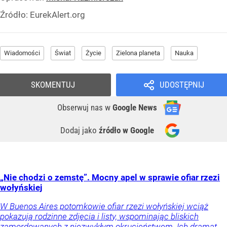
Źródło:
EurekAlert.org
Wiadomości
Świat
Życie
Zielona planeta
Nauka
SKOMENTUJ
UDOSTĘPNIJ
Obserwuj nas
w
Google News
Dodaj jako
źródło w Google
„Nie chodzi o zemstę”. Mocny apel w sprawie ofiar rzezi
wołyńskiej
W Buenos Aires potomkowie ofiar rzezi wołyńskiej wciąż
pokazują rodzinne zdjęcia i listy, wspominając bliskich
zamordowanych z niezwykłym okrucieństwem. Ich dramat