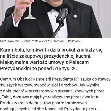
Karol Nawrocki
/ Źródło:
Newspix.pl
/
Damian Burzykowski
Karambola, kumkwat i dziki brokuł znalazły się
na liście zakupowej prezydenckiej kuchni.
Maksymalna wartość umowy z Pałacem
Prezydenckim to ponad 515 tys. zł.
Centrum Obsługi Kancelarii Prezydenta RP szuka dostawcy
świeżych warzyw, owoców, ziół i grzybów. Jak wynika
z dokumentów przetargowych przeanalizowanych przez
„Fakt”, dostawy mają być realizowane przez dwa lata.
Produkty trafią do punktów gastronomicznych
obsługujących siedzibę Kancelarii Prezydenta przy ul.