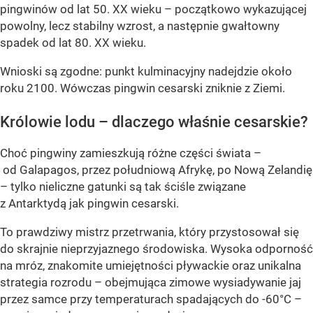
pingwinów od lat 50. XX wieku – początkowo wykazującej
powolny, lecz stabilny wzrost, a następnie gwałtowny
spadek od lat 80. XX wieku.
Wnioski są zgodne: punkt kulminacyjny nadejdzie około
roku 2100. Wówczas pingwin cesarski zniknie z Ziemi.
Królowie lodu – dlaczego właśnie cesarskie?
Choć pingwiny zamieszkują różne części świata –
od Galapagos, przez południową Afrykę, po Nową Zelandię
– tylko nieliczne gatunki są tak ściśle związane
z Antarktydą jak pingwin cesarski.
To prawdziwy mistrz przetrwania, który przystosował się
do skrajnie nieprzyjaznego środowiska. Wysoka odporność
na mróz, znakomite umiejętności pływackie oraz unikalna
strategia rozrodu – obejmująca zimowe wysiadywanie jaj
przez samce przy temperaturach spadających do -60°C –