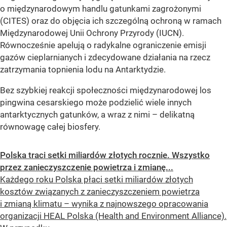
o międzynarodowym handlu gatunkami zagrożonymi
(CITES) oraz do objęcia ich szczególną ochroną w ramach
Międzynarodowej Unii Ochrony Przyrody (IUCN).
Równocześnie apelują o radykalne ograniczenie emisji
gazów cieplarnianych i zdecydowane działania na rzecz
zatrzymania topnienia lodu na Antarktydzie.
Bez szybkiej reakcji społeczności międzynarodowej los
pingwina cesarskiego może podzielić wiele innych
antarktycznych gatunków, a wraz z nimi – delikatną
równowagę całej biosfery.
Polska traci setki miliardów złotych rocznie. Wszystko
przez zanieczyszczenie powietrza i zmianę...
Każdego roku Polska płaci setki miliardów złotych
kosztów związanych z zanieczyszczeniem powietrza
i zmianą klimatu – wynika z najnowszego opracowania
organizacji HEAL Polska (Health and Environment Alliance).