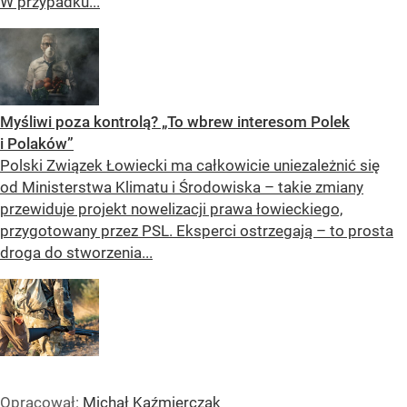
W przypadku...
Myśliwi poza kontrolą? „To wbrew interesom Polek
i Polaków”
Polski Związek Łowiecki ma całkowicie uniezależnić się
od Ministerstwa Klimatu i Środowiska – takie zmiany
przewiduje projekt nowelizacji prawa łowieckiego,
przygotowany przez PSL. Eksperci ostrzegają – to prosta
droga do stworzenia...
Opracował:
Michał Kaźmierczak