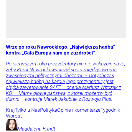
Wrze po roku Nawrockiego. „Największa hańba”
kontra „Cała Europa nam go zazdrości”
Po pierwszym roku prezydentury nic nie wskazuje na to,
żeby Karol Nawrocki wyciszył spory między dwoma
zwaśnionymi politycznymi obozami. – Dotychczas
największą hańbą na karcie jego prezydentury jest
chyba zawetowanie SAFE – ocenia Mariusz Witczak z
KO. – Mamy głowę państwa, z której możemy być
dumni – kontruje Marek Jakubiak z Rozwoju Plus.
Kraj
Tylko u Nas
Polityka
Opinie i komentarze
Tygodnik
Wprost
Magdalena
Frindt