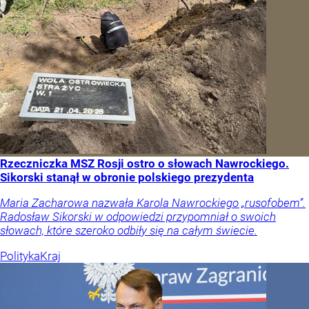
Rzeczniczka MSZ Rosji ostro o słowach Nawrockiego.
Sikorski stanął w obronie polskiego prezydenta
Maria Zacharowa nazwała Karola Nawrockiego „rusofobem”.
Radosław Sikorski w odpowiedzi przypomniał o swoich
słowach, które szeroko odbiły się na całym świecie.
Polityka
Kraj