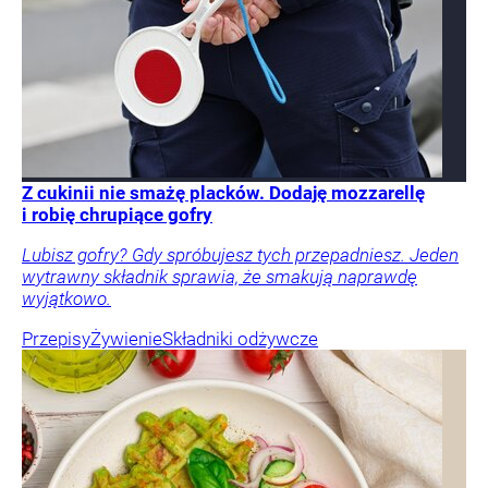
Z cukinii nie smażę placków. Dodaję mozzarellę
i robię chrupiące gofry
Lubisz gofry? Gdy spróbujesz tych przepadniesz. Jeden
wytrawny składnik sprawia, że smakują naprawdę
wyjątkowo.
Przepisy
Żywienie
Składniki odżywcze