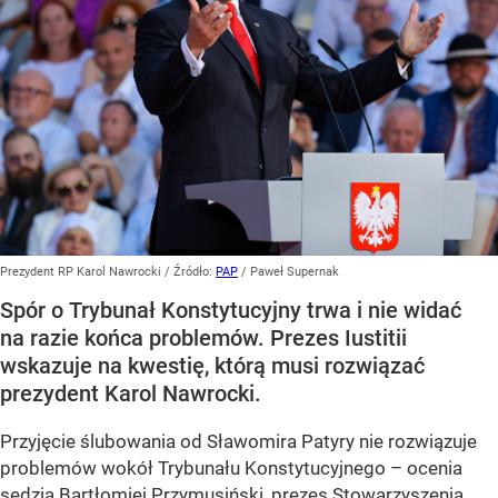
Prezydent RP Karol Nawrocki
/ Źródło:
PAP
/
Paweł Supernak
Spór o Trybunał Konstytucyjny trwa i nie widać
na razie końca problemów. Prezes Iustitii
wskazuje na kwestię, którą musi rozwiązać
prezydent Karol Nawrocki.
Przyjęcie ślubowania od Sławomira Patyry nie rozwiązuje
problemów wokół Trybunału Konstytucyjnego – ocenia
sędzia Bartłomiej Przymusiński, prezes Stowarzyszenia