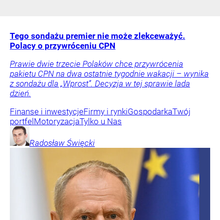
Tego sondażu premier nie może zlekceważyć.
Polacy o przywróceniu CPN
Prawie dwie trzecie Polaków chce przywrócenia
pakietu CPN na dwa ostatnie tygodnie wakacji – wynika
z sondażu dla „Wprost”. Decyzja w tej sprawie lada
dzień.
Finanse i inwestycje
Firmy i rynki
Gospodarka
Twój
portfel
Motoryzacja
Tylko u Nas
Radosław
Święcki