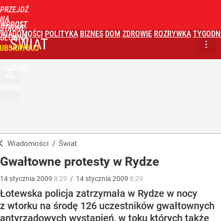
PRZEJDŹ
NA
WPROST
STRONĘ
WIADOMOŚCI
POLITYKA
BIZNES
DOM
ZDROWIE
ROZRYWKA
TYGODN
GŁÓWNĄ
ŚWIAT
UBSKRYBUJ
ZALOGUJ
MENU
Wiadomości
/
Świat
Gwałtowne protesty w Rydze
14
stycznia
2009
8:29
/
14
stycznia
2009
8:29
Łotewska policja zatrzymała w Rydze w nocy
z wtorku na środę 126 uczestników gwałtownych
antyrządowych wystąpień, w toku których także