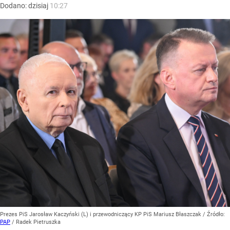
Dodano:
dzisiaj
10:27
Prezes PiS Jarosław Kaczyński (L) i przewodniczący KP PiS Mariusz Błaszczak
/ Źródło:
PAP
/
Radek Pietruszka