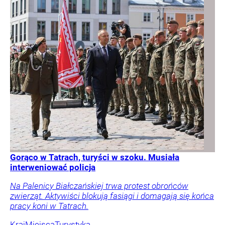
Gorąco w Tatrach, turyści w szoku. Musiała
interweniować policja
Na Palenicy Białczańskiej trwa protest obrońców
zwierząt. Aktywiści blokują fasiągi i domagają się końca
pracy koni w Tatrach.
Kraj
Miejsca
Turystyka