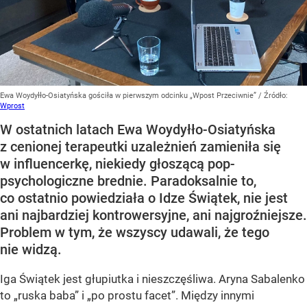
Ewa Woydyłło-Osiatyńska gościła w pierwszym odcinku „Wpost Przeciwnie”
/ Źródło:
Wprost
W ostatnich latach Ewa Woydyłło-Osiatyńska
z cenionej terapeutki uzależnień zamieniła się
w influencerkę, niekiedy głoszącą pop-
psychologiczne brednie. Paradoksalnie to,
co ostatnio powiedziała o Idze Świątek, nie jest
ani najbardziej kontrowersyjne, ani najgroźniejsze.
Problem w tym, że wszyscy udawali, że tego
nie widzą.
Iga Świątek jest głupiutka i nieszczęśliwa. Aryna Sabalenko
to „ruska baba” i „po prostu facet”. Między innymi