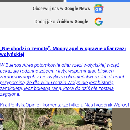
Obserwuj nas
w
Google News
Dodaj jako
źródło w Google
„Nie chodzi o zemstę”. Mocny apel w sprawie ofiar rzezi
wołyńskiej
W Buenos Aires potomkowie ofiar rzezi wołyńskiej wciąż
pokazują rodzinne zdjęcia i listy, wspominając bliskich
zamordowanych z niezwykłym okrucieństwem. Ich dramat
przypomina, że dla wielu rodzin Wołyń nie jest historią
zamkniętą, lecz bolesną raną, która do dziś nie została
zagojona.
Kraj
Polityka
Opinie i komentarze
Tylko u Nas
Tygodnik Wprost