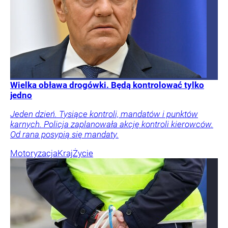
Wielka obława drogówki. Będą kontrolować tylko
jedno
Jeden dzień. Tysiące kontroli, mandatów i punktów
karnych. Policja zaplanowała akcję kontroli kierowców.
Od rana posypią się mandaty.
Motoryzacja
Kraj
Życie