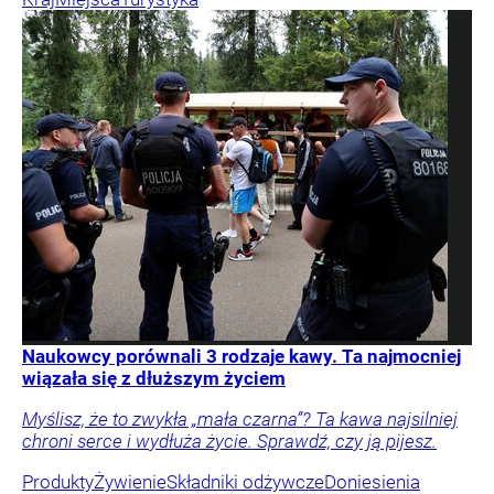
Naukowcy porównali 3 rodzaje kawy. Ta najmocniej
wiązała się z dłuższym życiem
Myślisz, że to zwykła „mała czarna”? Ta kawa najsilniej
chroni serce i wydłuża życie. Sprawdź, czy ją pijesz.
Produkty
Żywienie
Składniki odżywcze
Doniesienia