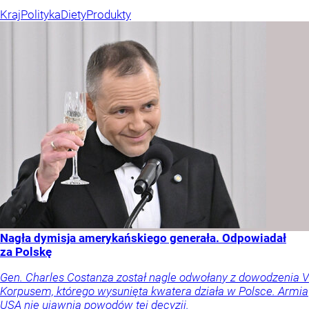
Kraj
Polityka
Diety
Produkty
Nagła dymisja amerykańskiego generała. Odpowiadał
za Polskę
Gen. Charles Costanza został nagle odwołany z dowodzenia V
Korpusem, którego wysunięta kwatera działa w Polsce. Armia
USA nie ujawnia powodów tej decyzji.