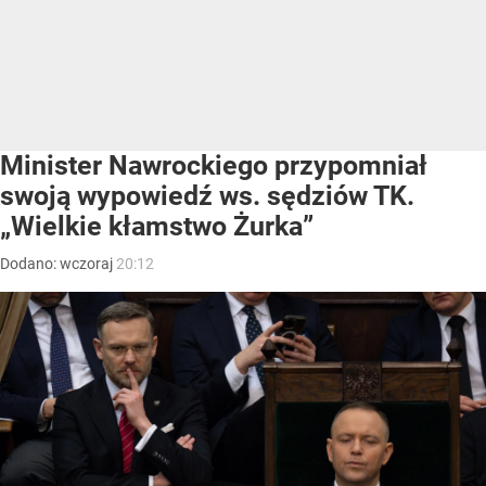
Minister Nawrockiego przypomniał
swoją wypowiedź ws. sędziów TK.
„Wielkie kłamstwo Żurka”
Dodano:
wczoraj
20:12