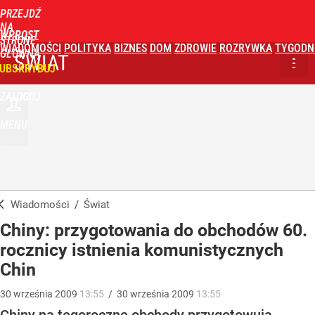
PRZEJDŹ
NA
WPROST
STRONĘ
WIADOMOŚCI
POLITYKA
BIZNES
DOM
ZDROWIE
ROZRYWKA
TYGODN
GŁÓWNĄ
ŚWIAT
UBSKRYBUJ
ZALOGUJ
MENU
Wiadomości
/
Świat
Chiny: przygotowania do obchodów 60.
rocznicy istnienia komunistycznych
Chin
30
września
2009
13:55
/
30
września
2009
13:55