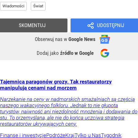
Wiadomości
Świat
SKOMENTUJ
UDOSTĘPNIJ
Obserwuj nas
w
Google News
Dodaj jako
źródło w Google
Tajemnica paragonów grozy. Tak restauratorzy
manipulują cenami nad morzem
Narzekanie na ceny w nadmorskich smażalniach są częścią
naszego wakacyjnego folkloru. Jednak to nie głupota
turystów, naiwność ani niezdolność mnożenia i dodawania do
stu. To przemyślana, ale nie do końca uczciwa strategia
restauratorów ukrywających ceny.
Finanse i inwestycje
Podróże
Kraj
Tylko u Nas
Tygodnik