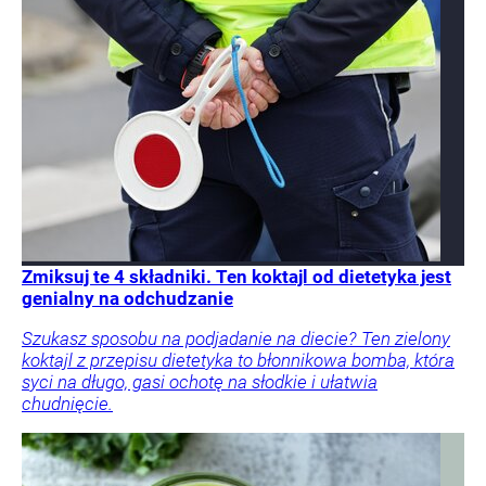
Zmiksuj te 4 składniki. Ten koktajl od dietetyka jest
genialny na odchudzanie
Szukasz sposobu na podjadanie na diecie? Ten zielony
koktajl z przepisu dietetyka to błonnikowa bomba, która
syci na długo, gasi ochotę na słodkie i ułatwia
chudnięcie.