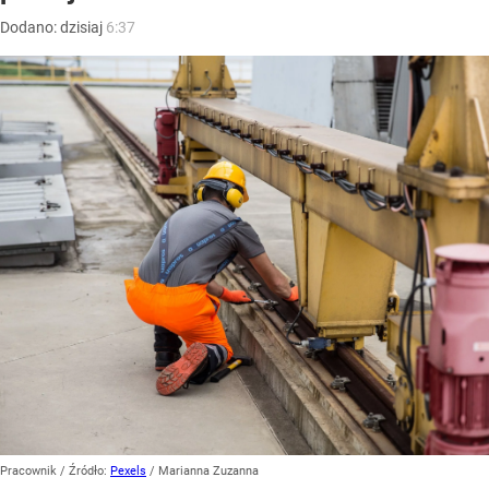
Dodano:
dzisiaj
6:37
Pracownik
/ Źródło:
Pexels
/
Marianna Zuzanna