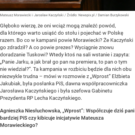
Mateusz Morawiecki i Jarosław Kaczyński
/ Źródło:
Newspix.pl
/
Damian Burzykowski
Głęboko wierzę, że oni wciąż mogą znaleźć powód,
dla którego warto usiąść do stołu i pojechać w Polskę
razem. Bo co w kampanii powie Morawiecki? Że Kaczyński
go zdradził? A co powie prezes? Wyciągnie znowu
doradzanie Tuskowi? Wtedy ktoś na sali wstanie i zapyta:
„Panie Jarku, a jak brał go pan na premiera, to pan o tym
nie wiedział?”. Ta kampania w rozbiciu będzie dla nich obu
niezwykle trudna – mówi w rozmowie z „Wprost” Elżbieta
Jakubiak, była posłanka PiS, dawna współpracowniczka
Jarosława Kaczyńskiego i była szefowa Gabinetu
Prezydenta RP Lecha Kaczyńskiego.
Agnieszka Niesłuchowska, „Wprost”: Współczuje dziś pani
bardziej PiS czy kibicuje inicjatywie Mateusza
Morawieckiego?