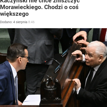
Kaczyński nie chce zniszczyć
Morawieckiego. Chodzi o coś
większego
Dodano:
4
sierpnia
8:46