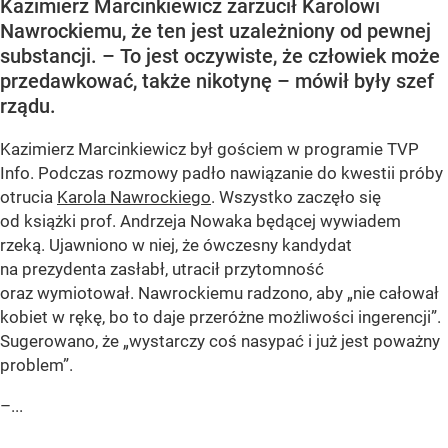
Kazimierz Marcinkiewicz zarzucił Karolowi
Nawrockiemu, że ten jest uzależniony od pewnej
substancji. – To jest oczywiste, że człowiek może
przedawkować, także nikotynę – mówił były szef
rządu.
Kazimierz Marcinkiewicz był gościem w programie TVP
Info. Podczas rozmowy padło nawiązanie do kwestii próby
otrucia
Karola Nawrockiego
. Wszystko zaczęło się
od książki prof. Andrzeja Nowaka będącej wywiadem
rzeką. Ujawniono w niej, że ówczesny kandydat
na prezydenta zasłabł, utracił przytomność
oraz wymiotował. Nawrockiemu radzono, aby „nie całował
kobiet w rękę, bo to daje przeróżne możliwości ingerencji”.
Sugerowano, że „wystarczy coś nasypać i już jest poważny
problem”.
–...