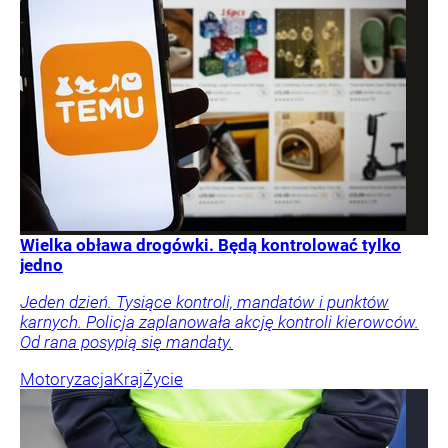
Wielka obława drogówki. Będą kontrolować tylko
jedno
Jeden dzień. Tysiące kontroli, mandatów i punktów
karnych. Policja zaplanowała akcję kontroli kierowców.
Od rana posypią się mandaty.
Motoryzacja
Kraj
Życie