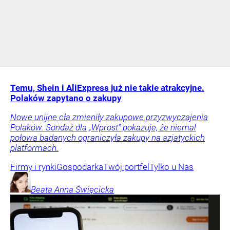
Temu, Shein i AliExpress już nie takie atrakcyjne.
Polaków zapytano o zakupy
Nowe unijne cła zmieniły zakupowe przyzwyczajenia
Polaków. Sondaż dla „Wprost” pokazuje, że niemal
połowa badanych ograniczyła zakupy na azjatyckich
platformach.
Firmy i rynki
Gospodarka
Twój portfel
Tylko u Nas
Beata Anna
Święcicka