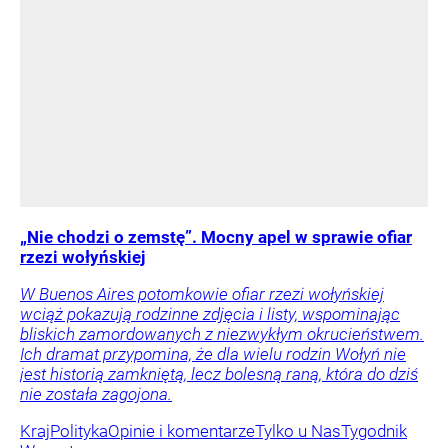
„Nie chodzi o zemstę”. Mocny apel w sprawie ofiar
rzezi wołyńskiej
W Buenos Aires potomkowie ofiar rzezi wołyńskiej
wciąż pokazują rodzinne zdjęcia i listy, wspominając
bliskich zamordowanych z niezwykłym okrucieństwem.
Ich dramat przypomina, że dla wielu rodzin Wołyń nie
jest historią zamkniętą, lecz bolesną raną, która do dziś
nie została zagojona.
Kraj
Polityka
Opinie i komentarze
Tylko u Nas
Tygodnik