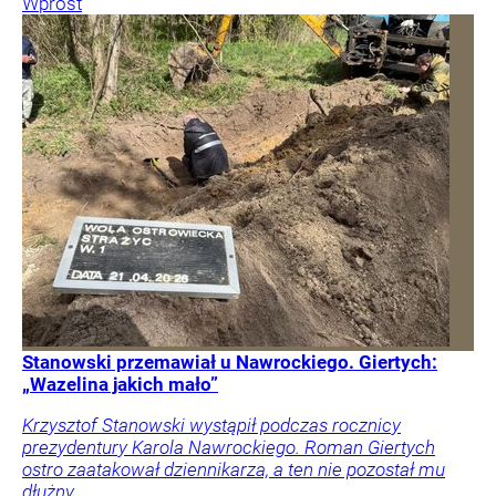
Wprost
Stanowski przemawiał u Nawrockiego. Giertych:
„Wazelina jakich mało”
Krzysztof Stanowski wystąpił podczas rocznicy
prezydentury Karola Nawrockiego. Roman Giertych
ostro zaatakował dziennikarza, a ten nie pozostał mu
dłużny.