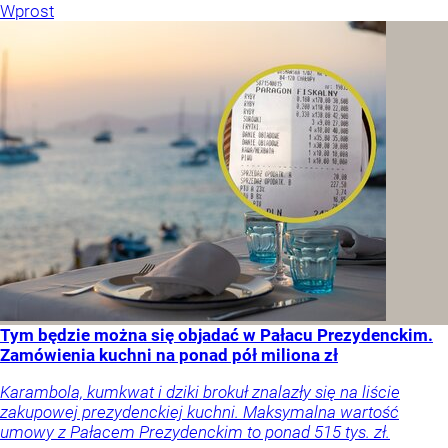
Wprost
Tym będzie można się objadać w Pałacu Prezydenckim.
Zamówienia kuchni na ponad pół miliona zł
Karambola, kumkwat i dziki brokuł znalazły się na liście
zakupowej prezydenckiej kuchni. Maksymalna wartość
umowy z Pałacem Prezydenckim to ponad 515 tys. zł.