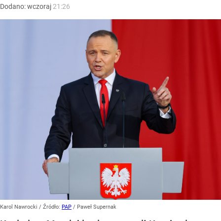
Dodano:
wczoraj
21:26
Karol Nawrocki
/ Źródło:
PAP
/
Paweł Supernak