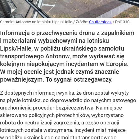
Samolot Antonow na lotnisku Lipsk/Halle
/ Źródło:
Shutterstock
/
Pol1310
Informacja o przechwyceniu drona z zapalnikiem
i materiałami wybuchowymi na lotnisku
Lipsk/Halle, w pobliżu ukraińskiego samolotu
transportowego Antonow, może wydawać się
kolejnym niepokojącym incydentem w Europie.
W mojej ocenie jest jednak czymś znacznie
poważniejszym. To sygnał ostrzegawczy.
Z dostępnych informacji wynika, że dron został wykryty
na płycie lotniska, co doprowadziło do natychmiastowego
uruchomienia procedur bezpieczeństwa. Na miejsce
skierowano policyjnych pirotechników, wykorzystano
robota do neutralizacji zagrożenia, a część operacji
lotniczych została wstrzymana. Incydent miał miejsce
w pobliżu ukraińskiego samolotu transportowego,