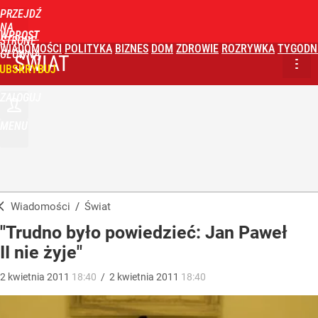
PRZEJDŹ
NA
WPROST
STRONĘ
WIADOMOŚCI
POLITYKA
BIZNES
DOM
ZDROWIE
ROZRYWKA
TYGODN
GŁÓWNĄ
ŚWIAT
UBSKRYBUJ
ZALOGUJ
MENU
Wiadomości
/
Świat
"Trudno było powiedzieć: Jan Paweł
II nie żyje"
2
kwietnia
2011
18:40
/
2
kwietnia
2011
18:40