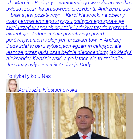
Dla Marcina Kędryny – wieloletniego współpracownika i
byłego rzecznika prasowego prezydenta Andrzeja Dudy
– bilans jest pozytywny: – Karol Nawrocki na obecny
czas permanentnego kryzysu politycznego sprawuje
swój urząd w sposób dojrzały i adekwatny do wyzwań –
akcentuje. Jednocześnie przestrzega przed
porównywaniem kolejnych prezydentów. – Andrzej
Duda zdał w paru sytuacjach egzamin celująco, ale
jeszcze przez jakiś czas będzie niedoceniony, jak kiedyś
Aleksander Kwaśniewski, a po latach się to zmieniło –
tłumaczy były rzecznik Andrzeja Dudy.
Polityka
Tylko u Nas
Agnieszka
Niesłuchowska