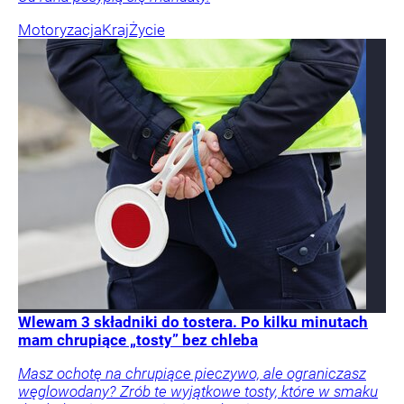
Motoryzacja
Kraj
Życie
Wlewam 3 składniki do tostera. Po kilku minutach
mam chrupiące „tosty” bez chleba
Masz ochotę na chrupiące pieczywo, ale ograniczasz
węglowodany? Zrób te wyjątkowe tosty, które w smaku