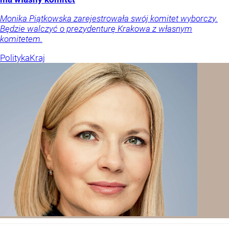
Monika Piątkowska zarejestrowała swój komitet wyborczy.
Będzie walczyć o prezydenturę Krakowa z własnym
komitetem.
Polityka
Kraj