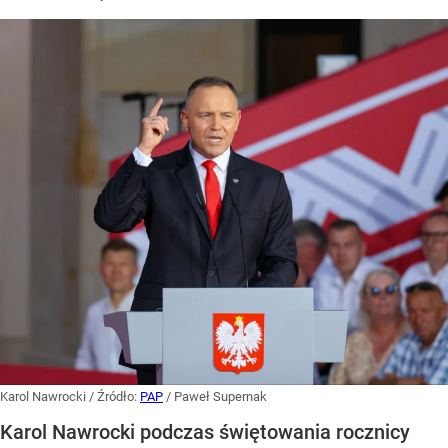
Karol Nawrocki
/ Źródło:
PAP
/
Paweł Supernak
Karol Nawrocki podczas świętowania rocznicy