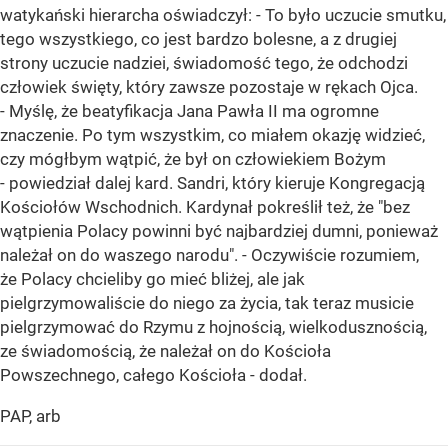
watykański hierarcha oświadczył: - To było uczucie smutku,
tego wszystkiego, co jest bardzo bolesne, a z drugiej
strony uczucie nadziei, świadomość tego, że odchodzi
człowiek święty, który zawsze pozostaje w rękach Ojca.
- Myślę, że beatyfikacja Jana Pawła II ma ogromne
znaczenie. Po tym wszystkim, co miałem okazję widzieć,
czy mógłbym wątpić, że był on człowiekiem Bożym
- powiedział dalej kard. Sandri, który kieruje Kongregacją
Kościołów Wschodnich. Kardynał pokreślił też, że "bez
wątpienia Polacy powinni być najbardziej dumni, ponieważ
należał on do waszego narodu". - Oczywiście rozumiem,
że Polacy chcieliby go mieć bliżej, ale jak
pielgrzymowaliście do niego za życia, tak teraz musicie
pielgrzymować do Rzymu z hojnością, wielkodusznością,
ze świadomością, że należał on do Kościoła
Powszechnego, całego Kościoła - dodał.
PAP, arb