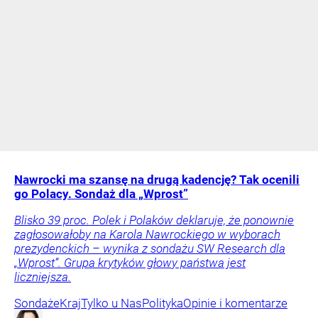
Nawrocki ma szansę na drugą kadencję? Tak ocenili
go Polacy. Sondaż dla „Wprost”
Blisko 39 proc. Polek i Polaków deklaruje, że ponownie
zagłosowałoby na Karola Nawrockiego w wyborach
prezydenckich – wynika z sondażu SW Research dla
„Wprost”. Grupa krytyków głowy państwa jest
liczniejsza.
Sondaże
Kraj
Tylko u Nas
Polityka
Opinie i komentarze