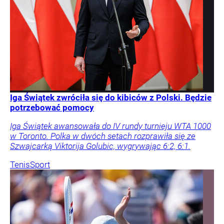
Iga Świątek zwróciła się do kibiców z Polski. Będzie
potrzebować pomocy
Iga Świątek awansowała do IV rundy turnieju WTA 1000
w Toronto. Polka w dwóch setach rozprawiła się ze
Szwajcarką Viktorija Golubic, wygrywając 6:2, 6:1.
Tenis
Sport