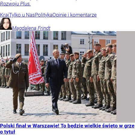
Rozwoju Plus.
Kraj
Tylko u Nas
Polityka
Opinie i komentarze
Magdalena
Frindt
Polski finał w Warszawie! To będzie wielkie święto w grze
o tytuł