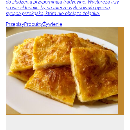
do złudzenia przypominają tradycyjne. Wystarczą trzy
proste składniki, by na talerzu wylądowała pyszna,
sycąca przekąska, która nie obciąża żołądka.
Przepisy
Produkty
Żywienie