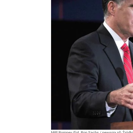
Mitt Romney (fot. Ron Sachs / newspix.pl)
Źródł