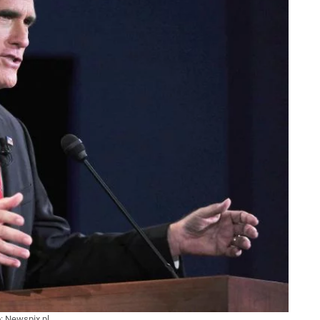
o:
Newspix.pl