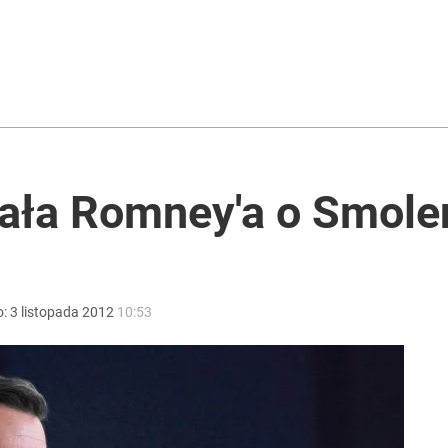
ch postępach” ws. Rosji i Ukrainy
acy o przywróceniu CPN
tała Romney'a o Smol
Ostra reakcja Moskwy na słowa Nawrockiego
o:
3
listopada
2012
10:53