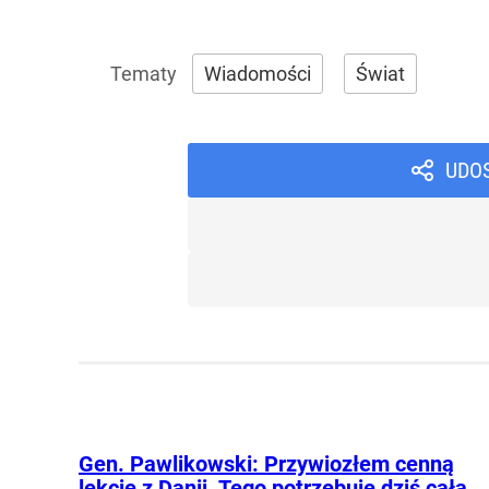
Wiadomości
Świat
UDO
Gen. Pawlikowski: Przywiozłem cenną
lekcję z Danii. Tego potrzebuje dziś cała