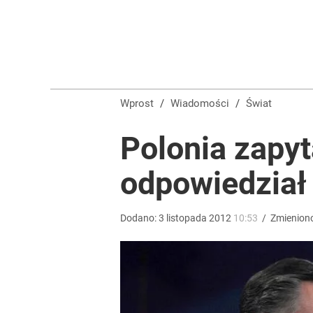
Szykuje się przełom? Donald Trump mówił o „pewny
dodaj
Tego sondażu premier nie może zlekceważyć. Pol
Wprost
/
Wiadomości
/
Świat
8
Polonia zapy
odpowiedział
„Regularnie posługuje się językiem nienawiści”. 
5
Dodano:
3
listopada
2012
10:53
/
Zmienion