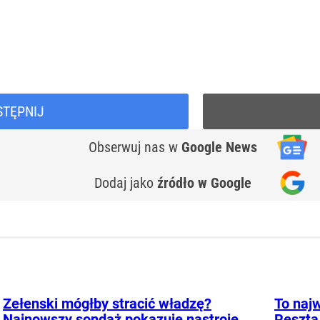
STĘPNIJ
Obserwuj nas
w
Google News
Dodaj jako
źródło w Google
Zełenski mógłby stracić władzę?
To najw
Najnowszy sondaż pokazuje nastroje
Reszta