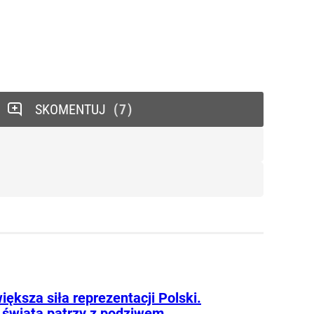
SKOMENTUJ
7
iększa siła reprezentacji Polski.
 świata patrzy z podziwem