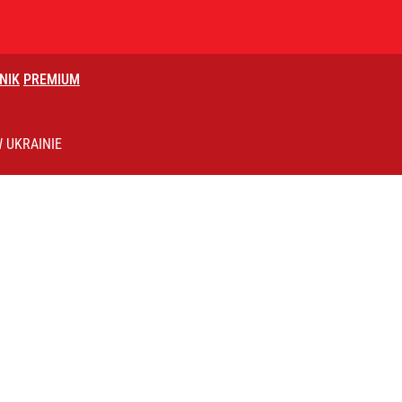
NIK
PREMIUM
ż pokazuje nastroje Ukraińców
 UKRAINIE
i. Tego potrzebuje dziś cała Europa
znę. Polacy surowo ocenili władze