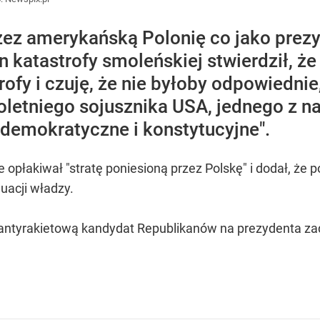
zez amerykańską Polonię co jako prez
n katastrofy smoleńskiej stwierdził, że
rofy i czuję, że nie byłoby odpowiedn
letniego sojusznika USA, jednego z naj
demokratyczne i konstytucyjne".
opłakiwał "stratę poniesioną przez Polskę" i dodał, że po
uacji władzy.
 antyrakietową kandydat Republikanów na prezydenta za
.