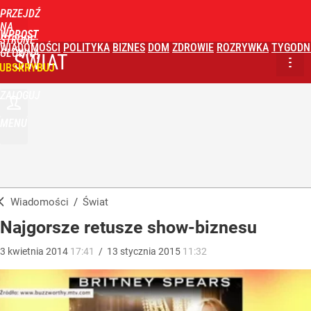
PRZEJDŹ
NA
WPROST
STRONĘ
WIADOMOŚCI
POLITYKA
BIZNES
DOM
ZDROWIE
ROZRYWKA
TYGODN
GŁÓWNĄ
ŚWIAT
UBSKRYBUJ
ZALOGUJ
MENU
Wiadomości
/
Świat
Najgorsze retusze show-biznesu
3
kwietnia
2014
17:41
/
13
stycznia
2015
11:32