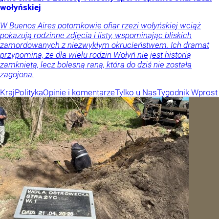
wołyńskiej
W Buenos Aires potomkowie ofiar rzezi wołyńskiej wciąż
pokazują rodzinne zdjęcia i listy, wspominając bliskich
zamordowanych z niezwykłym okrucieństwem. Ich dramat
przypomina, że dla wielu rodzin Wołyń nie jest historią
zamkniętą, lecz bolesną raną, która do dziś nie została
zagojona.
Kraj
Polityka
Opinie i komentarze
Tylko u Nas
Tygodnik Wprost