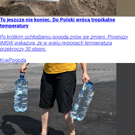
To jeszcze nie koniec. Do Polski wrócą tropikalne
temperatury
Po krótkim ochłodzeniu pogoda znów się zmieni. Prognozy
IMGW wskazują, że w wielu regionach temperatura
przekroczy 30 stopni.
Kraj
Pogoda