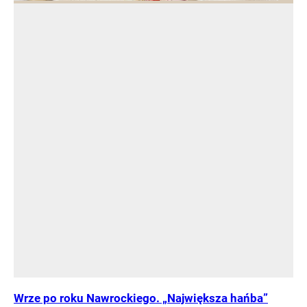
Wrze po roku Nawrockiego. „Największa hańba”