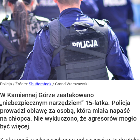
Policja
/ Źródło:
Shutterstock
/
Grand Warszawski
W Kamiennej Górze zaatakowano
„niebezpiecznym narzędziem” 15-latka. Policja
prowadzi obławę za osobą, która miała napaść
na chłopca. Nie wykluczono, że agresorów mogło
być więcej.
Z informacji przekazanych przez policję wynika, że do ataku