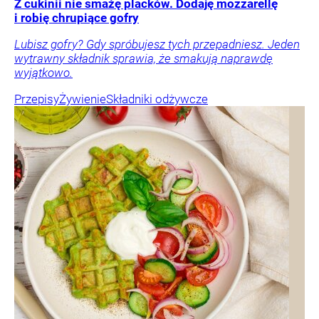
Z cukinii nie smażę placków. Dodaję mozzarellę
i robię chrupiące gofry
Lubisz gofry? Gdy spróbujesz tych przepadniesz. Jeden
wytrawny składnik sprawia, że smakują naprawdę
wyjątkowo.
Przepisy
Żywienie
Składniki odżywcze