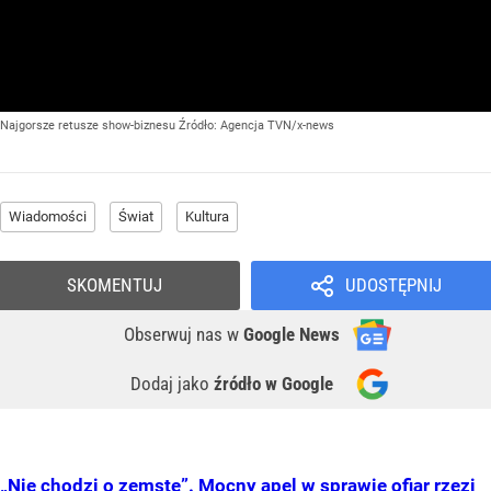
Najgorsze retusze show-biznesu
Źródło:
Agencja TVN/x-news
Wiadomości
Świat
Kultura
SKOMENTUJ
UDOSTĘPNIJ
Obserwuj nas
w
Google News
Dodaj jako
źródło w Google
„Nie chodzi o zemstę”. Mocny apel w sprawie ofiar rzezi