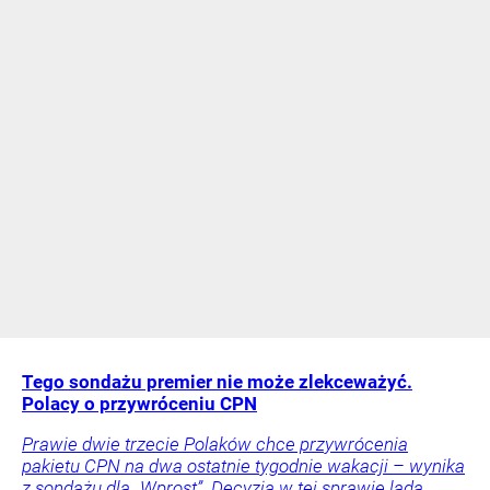
Tego sondażu premier nie może zlekceważyć.
Polacy o przywróceniu CPN
Prawie dwie trzecie Polaków chce przywrócenia
pakietu CPN na dwa ostatnie tygodnie wakacji – wynika
z sondażu dla „Wprost”. Decyzja w tej sprawie lada