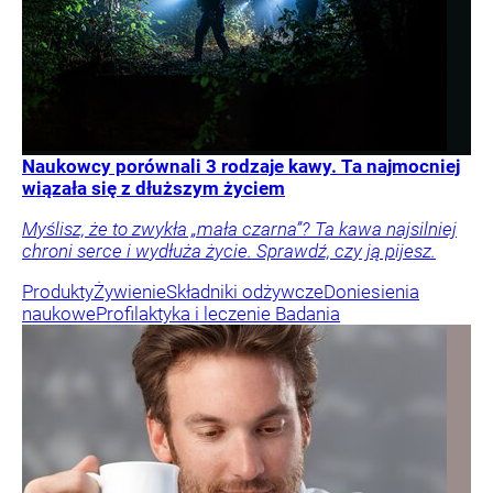
Naukowcy porównali 3 rodzaje kawy. Ta najmocniej
wiązała się z dłuższym życiem
Myślisz, że to zwykła „mała czarna”? Ta kawa najsilniej
chroni serce i wydłuża życie. Sprawdź, czy ją pijesz.
Produkty
Żywienie
Składniki odżywcze
Doniesienia
naukowe
Profilaktyka i leczenie
Badania