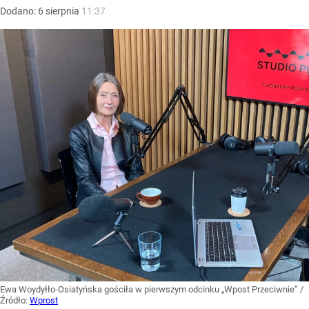
Dodano:
6
sierpnia
11:37
Ewa Woydyłło-Osiatyńska gościła w pierwszym odcinku „Wpost Przeciwnie”
/
Źródło:
Wprost