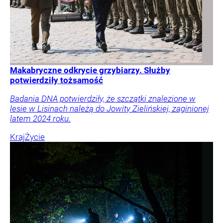
Makabryczne odkrycie grzybiarzy. Służby
potwierdziły tożsamość
Badania DNA potwierdziły, że szczątki znalezione w
lesie w Lisinach należą do Jowity Zielińskiej, zaginionej
latem 2024 roku.
Kraj
Życie