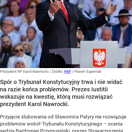
Prezydent RP Karol Nawrocki
/ Źródło:
PAP
/
Paweł Supernak
Spór o Trybunał Konstytucyjny trwa i nie widać
na razie końca problemów. Prezes Iustitii
wskazuje na kwestię, którą musi rozwiązać
prezydent Karol Nawrocki.
Przyjęcie ślubowania od Sławomira Patyry nie rozwiązuje
problemów wokół Trybunału Konstytucyjnego – ocenia
sędzia Bartłomiej Przymusiński, prezes Stowarzyszenia