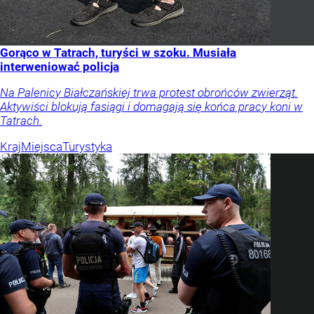
Gorąco w Tatrach, turyści w szoku. Musiała
interweniować policja
Na Palenicy Białczańskiej trwa protest obrońców zwierząt.
Aktywiści blokują fasiągi i domagają się końca pracy koni w
Tatrach.
Kraj
Miejsca
Turystyka