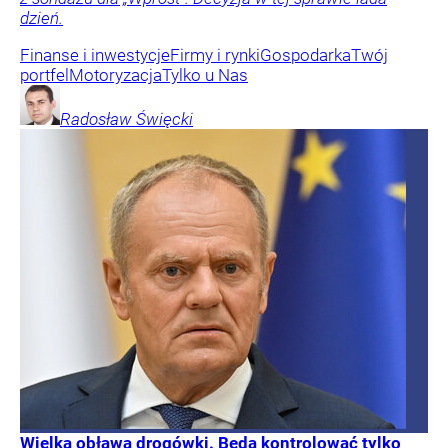
dzień.
Finanse i inwestycje
Firmy i rynki
Gospodarka
Twój
portfel
Motoryzacja
Tylko u Nas
Radosław
Święcki
Wielka obława drogówki. Będą kontrolować tylko