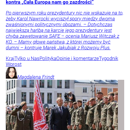
kontra „Cała Europa nam go zazdrości”
Po pierwszym roku prezydentury nic nie wskazuje na to,
żeby Karol Nawrocki wyciszył spory między dwoma
zwaśnionymi politycznymi obozami. – Dotychczas
największą hańbą na karcie jego prezydentury jest
chyba zawetowanie SAFE – ocenia Mariusz Witczak z
KO. – Mamy głowę państwa, z której możemy być
dumni – kontruje Marek Jakubiak z Rozwoju Plus.
Kraj
Tylko u Nas
Polityka
Opinie i komentarze
Tygodnik
Wprost
Magdalena
Frindt