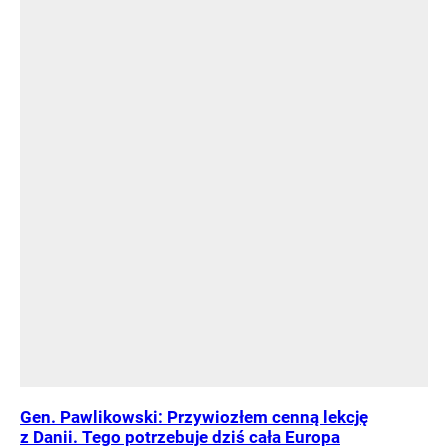
Gen. Pawlikowski: Przywiozłem cenną lekcję
z Danii. Tego potrzebuje dziś cała Europa