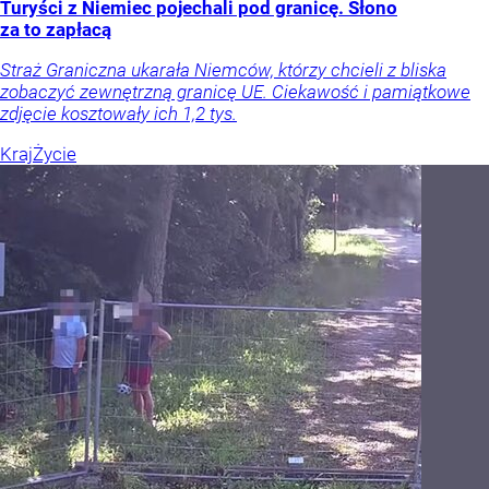
Turyści z Niemiec pojechali pod granicę. Słono
za to zapłacą
Straż Graniczna ukarała Niemców, którzy chcieli z bliska
zobaczyć zewnętrzną granicę UE. Ciekawość i pamiątkowe
zdjęcie kosztowały ich 1,2 tys.
Kraj
Życie