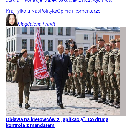
dumni – kontruje Marek Jakubiak z Rozwoju Plus.
Kraj
Tylko u Nas
Polityka
Opinie i komentarze
Magdalena
Frindt
Obława na kierowców z „aplikacją”. Co druga
kontrola z mandatem