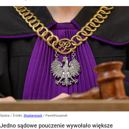
Sędzia
/ Źródło:
Shutterstock
/
PawelKacperek
Jedno sądowe pouczenie wywołało większe