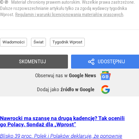
© ℗
Materiał chroniony prawem autorskim. Wszelkie prawa zastrzeżone.
Dalsze rozpowszechnianie artykułu tylko za zgodą wydawcy tygodnika
Wprost.
Regulamin i warunki licencjonowania materiałów prasowych
.
Wiadomości
Świat
Tygodnik Wprost
SKOMENTUJ
UDOSTĘPNIJ
Obserwuj nas
w
Google News
Dodaj jako
źródło w Google
Nawrocki ma szansę na drugą kadencję? Tak ocenili
go Polacy. Sondaż dla „Wprost”
Blisko 39 proc. Polek i Polaków deklaruje, że ponownie