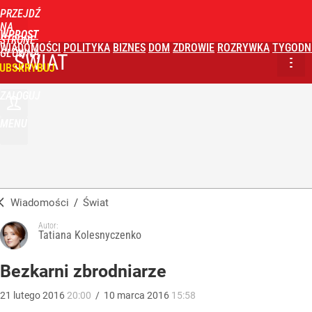
PRZEJDŹ
NA
WPROST
STRONĘ
WIADOMOŚCI
POLITYKA
BIZNES
DOM
ZDROWIE
ROZRYWKA
TYGODN
GŁÓWNĄ
ŚWIAT
UBSKRYBUJ
ZALOGUJ
MENU
Wiadomości
/
Świat
Autor:
Tatiana Kolesnyczenko
Bezkarni zbrodniarze
21
lutego
2016
20:00
/
10
marca
2016
15:58