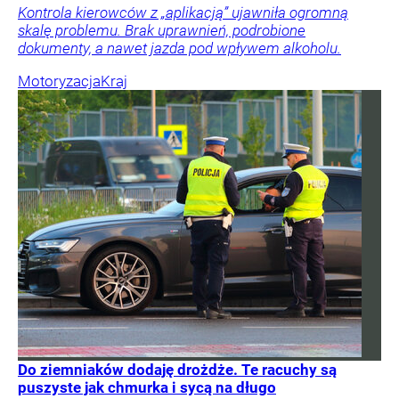
Kontrola kierowców z „aplikacją” ujawniła ogromną
skalę problemu. Brak uprawnień, podrobione
dokumenty, a nawet jazda pod wpływem alkoholu.
Motoryzacja
Kraj
Do ziemniaków dodaję drożdże. Te racuchy są
puszyste jak chmurka i sycą na długo