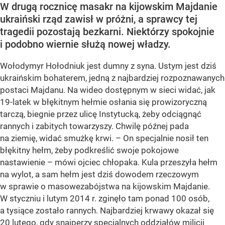
W drugą rocznicę masakr na kijowskim Majdanie
ukraiński rząd zawisł w próżni, a sprawcy tej
tragedii pozostają bezkarni. Niektórzy spokojnie
i podobno wiernie służą nowej władzy.
Wołodymyr Hołodniuk jest dumny z syna. Ustym jest dziś
ukraińskim bohaterem, jedną z najbardziej rozpoznawanych
postaci Majdanu. Na wideo dostępnym w sieci widać, jak
19-latek w błękitnym hełmie osłania się prowizoryczną
tarczą, biegnie przez ulicę Instytucką, żeby odciągnąć
rannych i zabitych towarzyszy. Chwilę późnej pada
na ziemię, widać smużkę krwi. – On specjalnie nosił ten
błękitny hełm, żeby podkreślić swoje pokojowe
nastawienie – mówi ojciec chłopaka. Kula przeszyła hełm
na wylot, a sam hełm jest dziś dowodem rzeczowym
w sprawie o masowezabójstwa na kijowskim Majdanie.
W styczniu i lutym 2014 r. zginęło tam ponad 100 osób,
a tysiące zostało rannych. Najbardziej krwawy okazał się
20 lutego, gdy snajperzy specjalnych oddziałów milicji