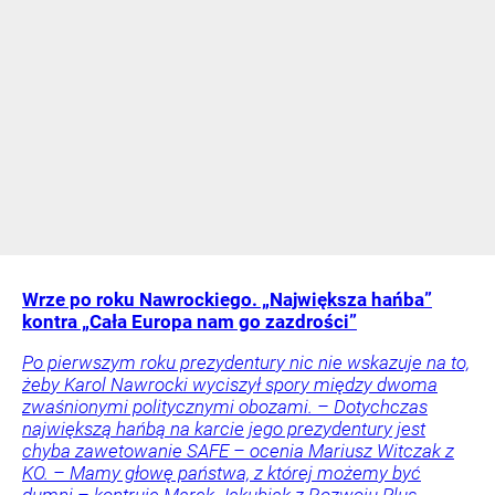
Wrze po roku Nawrockiego. „Największa hańba”
kontra „Cała Europa nam go zazdrości”
Po pierwszym roku prezydentury nic nie wskazuje na to,
żeby Karol Nawrocki wyciszył spory między dwoma
zwaśnionymi politycznymi obozami. – Dotychczas
największą hańbą na karcie jego prezydentury jest
chyba zawetowanie SAFE – ocenia Mariusz Witczak z
KO. – Mamy głowę państwa, z której możemy być