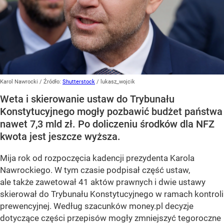
Karol Nawrocki
/ Źródło:
Shutterstock
/
lukasz_wojcik
Weta i skierowanie ustaw do Trybunału
Konstytucyjnego mogły pozbawić budżet państwa
nawet 7,3 mld zł. Po doliczeniu środków dla NFZ
kwota jest jeszcze wyższa.
Mija rok od rozpoczęcia kadencji prezydenta Karola
Nawrockiego. W tym czasie podpisał część ustaw,
ale także zawetował 41 aktów prawnych i dwie ustawy
skierował do Trybunału Konstytucyjnego w ramach kontroli
prewencyjnej. Według szacunków money.pl decyzje
dotyczące części przepisów mogły zmniejszyć tegoroczne