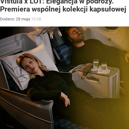
Vistula x LOT: Elegancja w podróży.
Premiera wspólnej kolekcji kapsułowej
Dodano:
28
maja
10:28