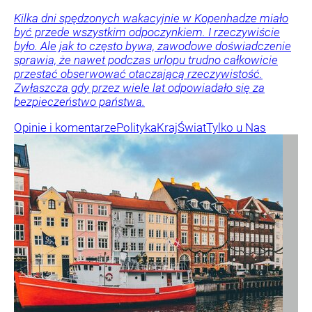
Kilka dni spędzonych wakacyjnie w Kopenhadze miało
być przede wszystkim odpoczynkiem. I rzeczywiście
było. Ale jak to często bywa, zawodowe doświadczenie
sprawia, że nawet podczas urlopu trudno całkowicie
przestać obserwować otaczającą rzeczywistość.
Zwłaszcza gdy przez wiele lat odpowiadało się za
bezpieczeństwo państwa.
Opinie i komentarze
Polityka
Kraj
Świat
Tylko u Nas