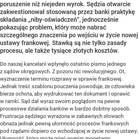
poruszenie niż niejeden wyrok. Sędzia otwarcie
zakwestionował stosowaną przez banki praktykę
składania „niby-oświadczeń”, jednocześnie
pokazując problem, który może nabrać
szczególnego znaczenia po wejściu w życie nowej
ustawy frankowej. Stawką są nie tylko zasady
procesu, ale także tysiące złotych kosztów.
Do naszej kancelarii wpłynęło ostatnio pismo jednego
z sądów okręgowych. Z pozoru nic rewolucyjnego. Ot,
wyznaczenie terminu rozprawy w sprawie frankowej.
Jednak treść szablonu pouczenia powoduje, że człowieka
bierze ochota, aby wydrukować ten dokument i oprawić
w ramki. Sąd dał wyraz swoim poglądom na pewne
procesowe działania banków w bardzo dobitny sposób.
Frustracja sędziego wyrażona w zabawnych słowach
obnaża jednak pewną ułomność procesów frankowych
pod rządami dopiero co wchodzącej w życie nowej ustawy.
Ułomność, która może mieć wymiar monetarny.