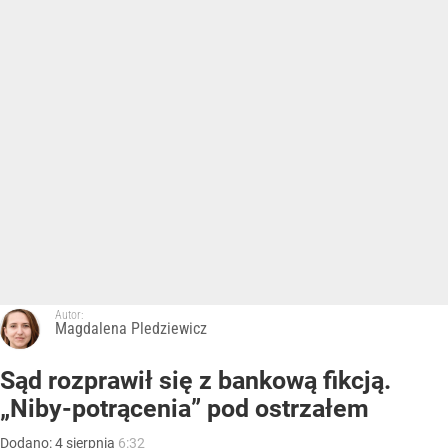
Autor:
Magdalena Pledziewicz
Sąd rozprawił się z bankową fikcją.
„Niby-potrącenia” pod ostrzałem
Dodano:
4
sierpnia
6:32