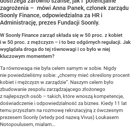
dostrzega zarówno szanse, jak i potencjalne
zagrożenia – mówi Anna Panek, członek zarządu
Soonly Finance, odpowiedzialna za HR i
Administrację, prezes Fundacji Soonly.
W Soonly Finance zarząd składa się w 50 proc. z kobiet
i w 50 proc. z mężczyzn – i to bez odgórnych regulacji. Jak
wyglądała droga do tej równowagi i co było w niej
kluczowym momentem?
Ta równowaga nie była celem samym w sobie. Nigdy
nie powiedzieliśmy sobie: „chcemy mieć określony procent
kobiet i mężczyzn w zarządzie”. Naszym celem było
zbudowanie zespołu zarządzającego złożonego
z najlepszych osób – takich, które wnoszą kompetencje,
doświadczenie i odpowiedzialność za biznes. Kiedy 11 lat
temu przyszłam na rozmowę rekrutacyjną z ówczesnym
prezesem Soonly (wtedy pod nazwą Vivus) Loukasem
Notopoulusem, miałam...