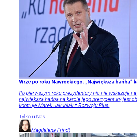
Wrze po roku Nawrockiego. „Największa hańba” k
Po pierwszym roku prezydentury nic nie wskazuje n
największą hańbą na karcie jego prezydentury jest
kontruje Marek Jakubiak z Rozwoju Plus.
Tylko u Nas
Magdalena
Frindt