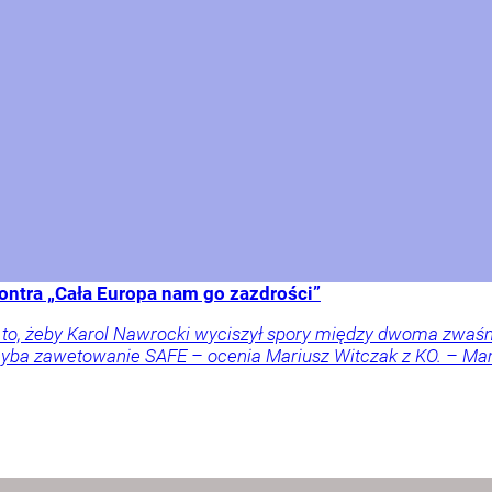
ontra „Cała Europa nam go zazdrości”
a to, żeby Karol Nawrocki wyciszył spory między dwoma zwaś
 chyba zawetowanie SAFE – ocenia Mariusz Witczak z KO. – M