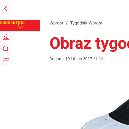
PRZEJDŹ
Udostępnij
3
Skomentuj
NA
WPROST
STRONĘ
GŁÓWNĄ
SUBSKRYBUJ
Wprost
/
Tygodnik Wprost
ZALOGUJ
Obraz tygo
SZUKAJ
MENU
Dodano:
19
lutego
2017
21:00