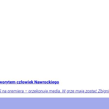
aworytem człowiek Nawrockiego
 na premiera – przekonują media. W grze mają zostać Zbigni