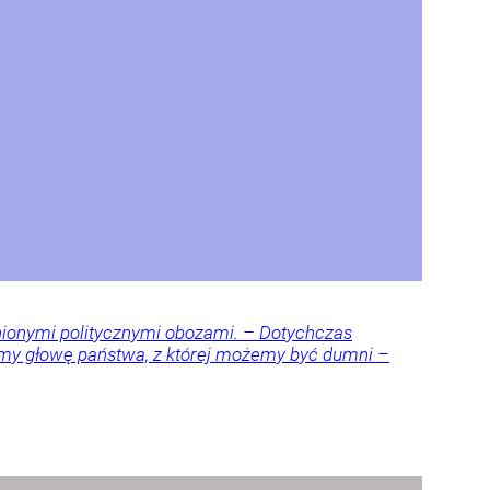
nionymi politycznymi obozami. – Dotychczas
amy głowę państwa, z której możemy być dumni –