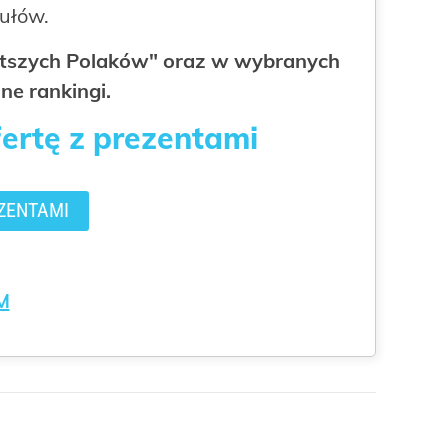
kułów.
gatszych Polaków" oraz w wybranych
ne rankingi.
fertę z prezentami
ZENTAMI
M