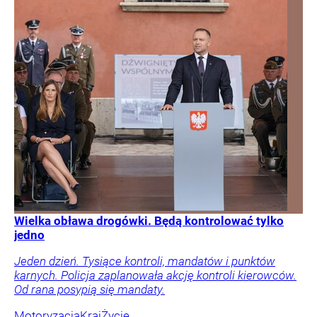
Wielka obława drogówki. Będą kontrolować tylko
jedno
Jeden dzień. Tysiące kontroli, mandatów i punktów
karnych. Policja zaplanowała akcję kontroli kierowców.
Od rana posypią się mandaty.
Motoryzacja
Kraj
Życie