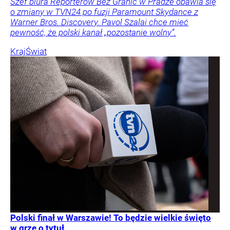
Szef biura Reporterów Bez Granic w Pradze obawia się
o zmiany w TVN24 po fuzji Paramount Skydance z
Warner Bros. Discovery. Pavol Szalai chce mieć
pewność, że polski kanał „pozostanie wolny”.
Kraj
Świat
Polski finał w Warszawie! To będzie wielkie święto
w grze o tytuł