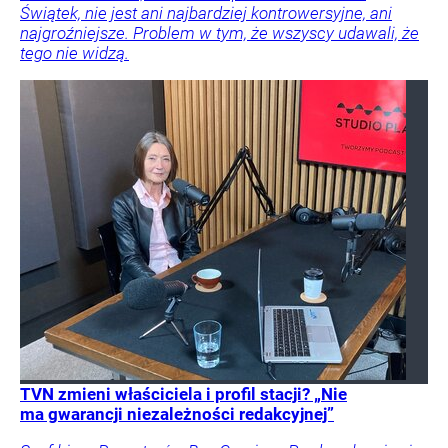
Świątek, nie jest ani najbardziej kontrowersyjne, ani
najgroźniejsze. Problem w tym, że wszyscy udawali, że
tego nie widzą.
TVN zmieni właściciela i profil stacji? „Nie
ma gwarancji niezależności redakcyjnej”