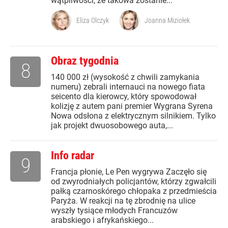
wątpliwości, że takowa zostanie...
Eliza Olczyk
Joanna Miziołek
Obraz tygodnia
8
140 000 zł (wysokość z chwili zamykania
numeru) zebrali internauci na nowego fiata
seicento dla kierowcy, który spowodował
kolizję z autem pani premier Wygrana Syrena
Nowa odsłona z elektrycznym silnikiem. Tylko
jak projekt dwuosobowego auta,...
Info radar
9
Francja płonie, Le Pen wygrywa Zaczęło się
od zwyrodniałych policjantów, którzy zgwałcili
pałką czarnoskórego chłopaka z przedmieścia
Paryża. W reakcji na tę zbrodnię na ulice
wyszły tysiące młodych Francuzów
arabskiego i afrykańskiego...