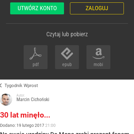
UTWÓRZ KONTO
ZALOGUJ
Czytaj lub pobierz
pdf
epub
mobi
Tygodnik Wprost
Autor:
Marcin Cichoński
30 lat minęło...
Dodano:
19
lutego
2017
21:00