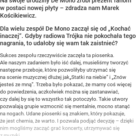
Na swoje urodziny De Mono zrobi prezent fanom
w postaci nowej płyty – zdradza nam Marek
Kościkiewicz.
Dla wielu zespół De Mono zaczął się od „Kochać
inaczej”. Gdyby radiowa Trójka nie pokochała tego
nagrania, to udałoby się wam tak zaistnieć?
Sukces zespołu rzeczywiście zaczęła ta piosenka.
Ale naszym zadaniem było iść dalej, musieliśmy tworzyć
następne przeboje, które pozwoliłyby utrzymać się
na scenie muzycznej dłużej jak„Statki na niebie” i „Znów
jesteś ze mną”. Trzeba było pokazać, że mamy coś więcej
do powiedzenia, aczkolwiek można się zastanawiać,
czy dalej by się to wszystko tak potoczyło. Takie utwory
pozwalają grupie wzmocnić się mentalnie, mocno stanąć
na nogach. Udane piosenki są znakiem, który pokazuje,
że jest chemia, że warto. I pozwala podjąć decyzję – dzięki
nim mogliśmy zacząć grać koncerty, utrzymywać się
z muzyki.