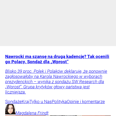
Nawrocki ma szansę na drugą kadencję? Tak ocenili
go Polacy. Sondaż dla „Wprost”
Blisko 39 proc. Polek i Polaków deklaruje, że ponownie
zagłosowałoby na Karola Nawrockiego w wyborach
prezydenckich – wynika z sondażu SW Research dla
„Wprost”. Grupa krytyków głowy państwa jest
liczniejsza.
Sondaże
Kraj
Tylko u Nas
Polityka
Opinie i komentarze
Magdalena
Frindt