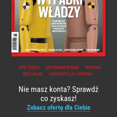
SPIS TREŚCI
ARCHIWUM WYDAŃ
WYDANIA
SPECJALNE
SUBSKRYPCJA CYFROWA
Nie masz konta? Sprawdź
co zyskasz!
Zobacz ofertę dla Ciebie