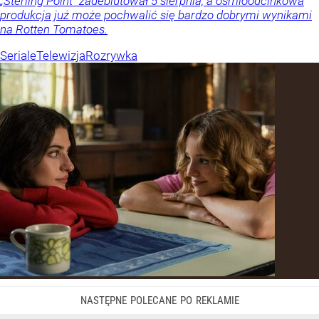
„Sterling Point” zadebiutował 5 sierpnia, a ośmioodcinkowa
produkcja już może pochwalić się bardzo dobrymi wynikami
na Rotten Tomatoes.
Seriale
Telewizja
Rozrywka