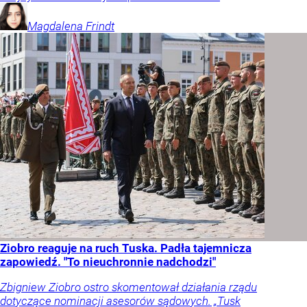
Magdalena
Frindt
Ziobro reaguje na ruch Tuska. Padła tajemnicza
zapowiedź. "To nieuchronnie nadchodzi"
Zbigniew Ziobro ostro skomentował działania rządu
dotyczące nominacji asesorów sądowych. „Tusk