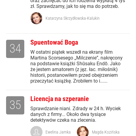
oraz zachęcać do ich rodzenia wypłatą 4 tys
zł. Sprawdzamy, jak to się ma do potrzeb.
Katarzyna Skrzydłowska-Kalukin
Spuentować Boga
34
W ostatni piątek wszedł na ekrany film
Martina Scorsesego „Milczenie”, nakręcony
na podstawie książki Shūsaku Endō. Jako
że jestem amatorem (z jęz. łac. miłośnik)
historii, postanowiłem przed obejrzeniem
przeczytać książkę. Zrobiłem to i......
Licencja na szperanie
35
Sprawdzanie niani. Zdrady w 24 h. Wyciek
danych z firmy... Około dwa tysiące
detektywów czeka na zlecenia.
Ewelina Jamka
Magda Kozińska