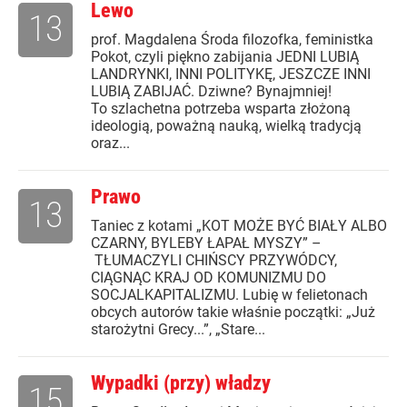
Lewo
13
prof. Magdalena Środa filozofka, feministka
Pokot, czyli piękno zabijania JEDNI LUBIĄ
LANDRYNKI, INNI POLITYKĘ, JESZCZE INNI
LUBIĄ ZABIJAĆ. Dziwne? Bynajmniej!
To szlachetna potrzeba wsparta złożoną
ideologią, poważną nauką, wielką tradycją
oraz...
Prawo
13
Taniec z kotami „KOT MOŻE BYĆ BIAŁY ALBO
CZARNY, BYLEBY ŁAPAŁ MYSZY” –
TŁUMACZYLI CHIŃSCY PRZYWÓDCY,
CIĄGNĄC KRAJ OD KOMUNIZMU DO
SOCJALKAPITALIZMU. Lubię w felietonach
obcych autorów takie właśnie początki: „Już
starożytni Grecy...”, „Stare...
Wypadki (przy) władzy
15