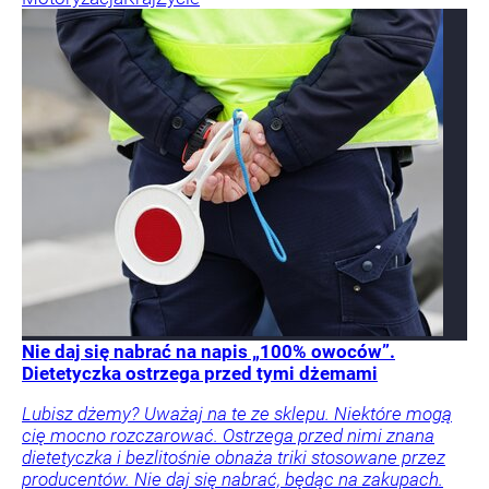
Nie daj się nabrać na napis „100% owoców”.
Dietetyczka ostrzega przed tymi dżemami
Lubisz dżemy? Uważaj na te ze sklepu. Niektóre mogą
cię mocno rozczarować. Ostrzega przed nimi znana
dietetyczka i bezlitośnie obnaża triki stosowane przez
producentów. Nie daj się nabrać, będąc na zakupach.