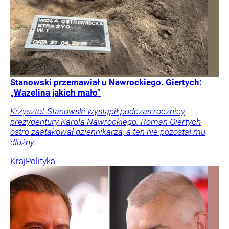
Stanowski przemawiał u Nawrockiego. Giertych:
„Wazelina jakich mało”
Krzysztof Stanowski wystąpił podczas rocznicy
prezydentury Karola Nawrockiego. Roman Giertych
ostro zaatakował dziennikarza, a ten nie pozostał mu
dłużny.
Kraj
Polityka