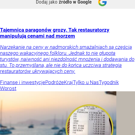
Dodaj jako
źródło w Google
Tajemnica paragonów grozy. Tak restauratorzy
manipulują cenami nad morzem
Narzekanie na ceny w nadmorskich smażalniach są częścią
naszego wakacyjnego folkloru. Jednak to nie głupota
turystów, naiwność ani niezdolność mnożenia i dodawania do
stu. To przemyślana, ale nie do końca uczciwa strategia
restauratorów ukrywających ceny.
Finanse i inwestycje
Podróże
Kraj
Tylko u Nas
Tygodnik
Wprost