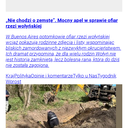
„Nie chodzi o zemstę”. Mocny apel w sprawie ofiar
rzezi wołyńskiej
W Buenos Aires potomkowie ofiar rzezi wołyńskiej
wciąż pokazują rodzinne zdjęcia i listy, wspominając
bliskich zamordowanych z niezwykłym okrucieństwem.
Ich dramat przypomina, że dla wielu rodzin Wołyń nie
jest historią zamkniętą, lecz bolesną raną, która do dziś
nie została zagojona.
Kraj
Polityka
Opinie i komentarze
Tylko u Nas
Tygodnik
Wprost