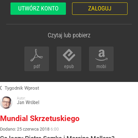
UTWÓRZ KONTO
ZALOGUJ
Czytaj lub pobierz
pdf
epub
mobi
Tygodnik Wprost
Autor:
Jan Wróbel
Mundial Skrzetuskiego
Dodano:
25
czerwca
2018
6:00