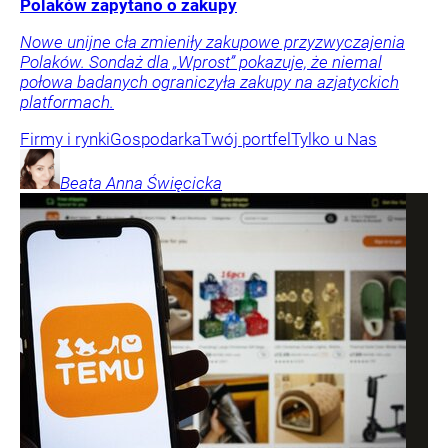
Polaków zapytano o zakupy
Nowe unijne cła zmieniły zakupowe przyzwyczajenia
Polaków. Sondaż dla „Wprost” pokazuje, że niemal
połowa badanych ograniczyła zakupy na azjatyckich
platformach.
Firmy i rynki
Gospodarka
Twój portfel
Tylko u Nas
Beata Anna
Święcicka