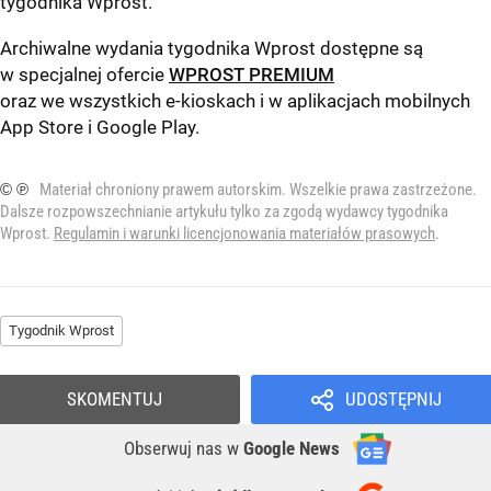
tygodnika Wprost
.
Archiwalne wydania tygodnika Wprost dostępne są
w specjalnej ofercie
WPROST PREMIUM
oraz we wszystkich e-kioskach i w aplikacjach mobilnych
App Store
i
Google Play
.
© ℗
Materiał chroniony prawem autorskim. Wszelkie prawa zastrzeżone.
Dalsze rozpowszechnianie artykułu tylko za zgodą wydawcy tygodnika
Wprost.
Regulamin i warunki licencjonowania materiałów prasowych
.
Tygodnik Wprost
SKOMENTUJ
UDOSTĘPNIJ
Obserwuj nas
w
Google News