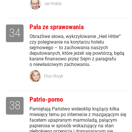
Jan Rokita
Pała ze sprawowania
34
Obraźliwe słowa, wykrzykiwanie „Heil Hitler”
czy polegiwanie na korytarzu hotelu
sejmowego – to zachowania naszych
deputowanych, które jeżeli się powtórzą, będą
karane finansowo przez Sejm z paragrafu
o niewłaściwym zachowaniu.
Eliza Olczyk
Patrio-porno
38
Pamiętają Państwo wideoklip krążący kilka
miesięcy temu po internecie z mazgającym się
facetem upapranym marmoladą, palącym
papierosa w sposób wskazujący na stan
głębokiego przepicia i domagającym się