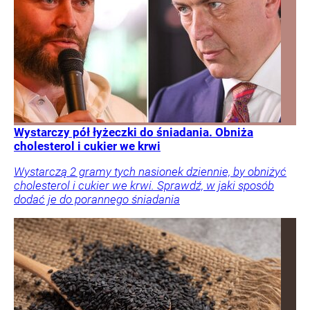
Wystarczy pół łyżeczki do śniadania. Obniża
cholesterol i cukier we krwi
Wystarczą 2 gramy tych nasionek dziennie, by obniżyć
cholesterol i cukier we krwi. Sprawdź, w jaki sposób
dodać je do porannego śniadania