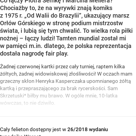
Co łączy Piotra Semkę i Marcina Mellera?
Chociażby to, że na wyrywki znają komiks
z 1975 r. „Od Walii do Brazylii”, ukazujący marsz
Orłów Górskiego w stronę podium mistrzostw
świata, i lubią się tym chwalić. To wielka rola piłki
nożnej – łączy ludzi! Tamten mundial został mi
w pamięci m.in. dlatego, że polska reprezentacja
dostała nagrodę fair play.
Żadnej czerwonej kartki przez cały turniej, raptem kilka
żółtych, żadnej widowiskowej złośliwości! W oczach mam
grzeczny skłon Henryka Kasperczaka upomnianego żółtą
kartką i przepraszającego za brak rycerskości. Sam
Skrzetuski* biłby mu brawo. W ogóle mnie, 10-latka
wówczas, to nie dziwiło.
Cały felieton dostępny jest w
26/2018 wydaniu