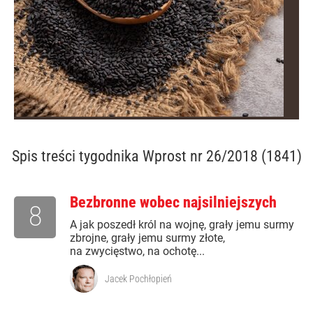
Spis treści
tygodnika Wprost nr 26/2018 (1841)
Bezbronne wobec najsilniejszych
8
A jak poszedł król na wojnę, grały jemu surmy
zbrojne, grały jemu surmy złote,
na zwycięstwo, na ochotę...
Jacek Pochłopień