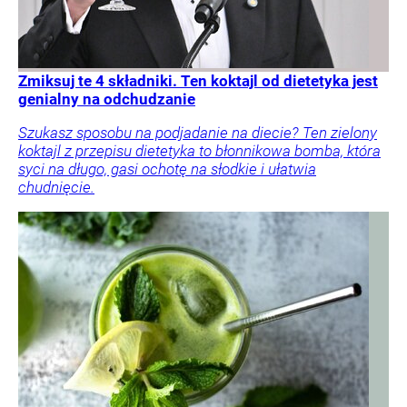
Zmiksuj te 4 składniki. Ten koktajl od dietetyka jest
genialny na odchudzanie
Szukasz sposobu na podjadanie na diecie? Ten zielony
koktajl z przepisu dietetyka to błonnikowa bomba, która
syci na długo, gasi ochotę na słodkie i ułatwia
chudnięcie.