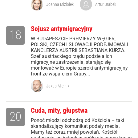
Joanna Miziołek
Artur Grabek
Sojusz antymigracyjny
18
W BUDAPESZCIE PREMIERZY WĘGIER,
POLSKI, CZECH I SŁOWACJI PODEJMOWALI
KANCLERZA AUSTRII SEBASTIANA KURZA.
Szef austriackiego rządu podziela ich
migracyjne zastrzeżenia, starając się
montować w Europie szeroki antymigracyjny
front ze wsparciem Grupy...
Jakub Mielnik
Cuda, mity, głupstwa
20
Ponoć młodzi odchodzą od Kościoła – taki
skandalizujący komunikat podały media.
Mamy też coraz mniej powołań. Kościół
pustoszeje, co jednak w ogóle nie przeszkadza