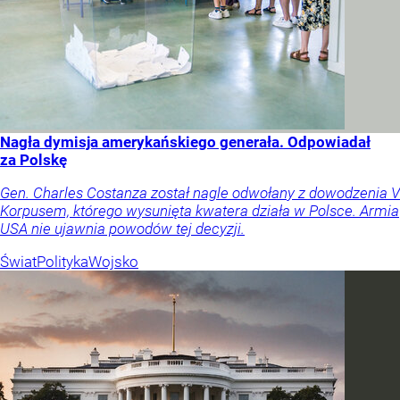
Nagła dymisja amerykańskiego generała. Odpowiadał
za Polskę
Gen. Charles Costanza został nagle odwołany z dowodzenia V
Korpusem, którego wysunięta kwatera działa w Polsce. Armia
USA nie ujawnia powodów tej decyzji.
Świat
Polityka
Wojsko