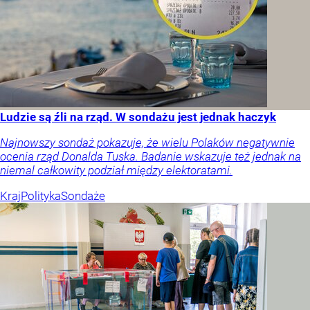
Ludzie są źli na rząd. W sondażu jest jednak haczyk
Najnowszy sondaż pokazuje, że wielu Polaków negatywnie
ocenia rząd Donalda Tuska. Badanie wskazuje też jednak na
niemal całkowity podział między elektoratami.
Kraj
Polityka
Sondaże