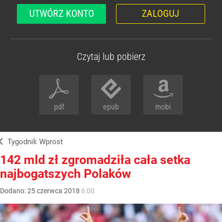
UTWÓRZ KONTO
ZALOGUJ
Czytaj lub pobierz
pdf
epub
mobi
Tygodnik Wprost
142 mld zł zgromadziła cała setka
najbogatszych Polaków
Dodano:
25
czerwca
2018
6:00