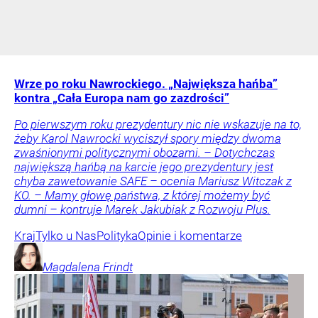
Wrze po roku Nawrockiego. „Największa hańba”
kontra „Cała Europa nam go zazdrości”
Po pierwszym roku prezydentury nic nie wskazuje na to,
żeby Karol Nawrocki wyciszył spory między dwoma
zwaśnionymi politycznymi obozami. – Dotychczas
największą hańbą na karcie jego prezydentury jest
chyba zawetowanie SAFE – ocenia Mariusz Witczak z
KO. – Mamy głowę państwa, z której możemy być
dumni – kontruje Marek Jakubiak z Rozwoju Plus.
Kraj
Tylko u Nas
Polityka
Opinie i komentarze
Magdalena
Frindt