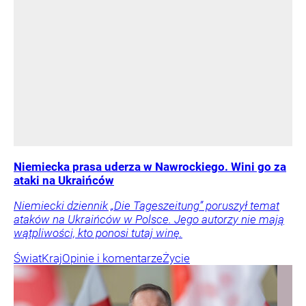
Niemiecka prasa uderza w Nawrockiego. Wini go za
ataki na Ukraińców
Niemiecki dziennik „Die Tageszeitung” poruszył temat
ataków na Ukraińców w Polsce. Jego autorzy nie mają
wątpliwości, kto ponosi tutaj winę.
Świat
Kraj
Opinie i komentarze
Życie