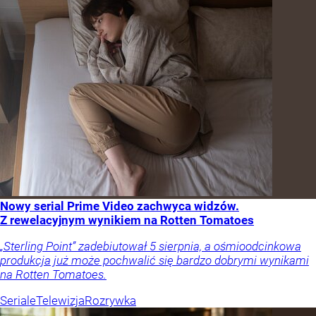
Nowy serial Prime Video zachwyca widzów.
Z rewelacyjnym wynikiem na Rotten Tomatoes
„Sterling Point” zadebiutował 5 sierpnia, a ośmioodcinkowa
produkcja już może pochwalić się bardzo dobrymi wynikami
na Rotten Tomatoes.
Seriale
Telewizja
Rozrywka