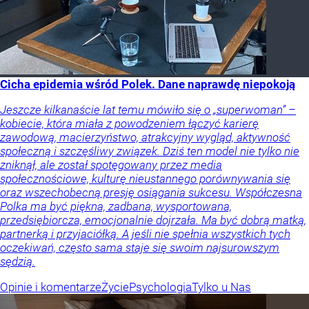
Cicha epidemia wśród Polek. Dane naprawdę niepokoją
Jeszcze kilkanaście lat temu mówiło się o „superwoman” –
kobiecie, która miała z powodzeniem łączyć karierę
zawodową, macierzyństwo, atrakcyjny wygląd, aktywność
społeczną i szczęśliwy związek. Dziś ten model nie tylko nie
zniknął, ale został spotęgowany przez media
społecznościowe, kulturę nieustannego porównywania się
oraz wszechobecną presję osiągania sukcesu. Współczesna
Polka ma być piękna, zadbana, wysportowana,
przedsiębiorcza, emocjonalnie dojrzała. Ma być dobrą matką,
partnerką i przyjaciółką. A jeśli nie spełnia wszystkich tych
oczekiwań, często sama staje się swoim najsurowszym
sędzią.
Opinie i komentarze
Życie
Psychologia
Tylko u Nas