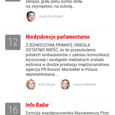
zbrojne, grały jemu surmy złote,
na zwycięstwo, na ochotę...
Jacek Pochłopień
Niedyskrecje parlamentarne
12
ZJEDNOCZONĄ PRAWICĘ OBIEGŁA
OSTATNIO WIEŚĆ, że do przeszkolenia
polskich ambasadorów z zakresu komunikacji
kryzysowej i wystąpień medialnych została
wybrana w drodze przetargu międzynarodowa
agencja PR Burson -Marsteller w Polsce
reprezentowana...
Eliza Olczyk
Joanna Miziołek
Info Radar
16
Dymisja współpracownika Macierewicza Piotr