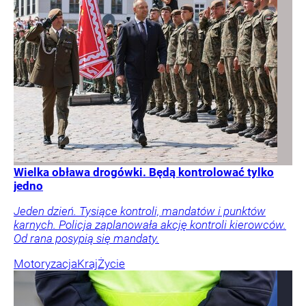
Wielka obława drogówki. Będą kontrolować tylko
jedno
Jeden dzień. Tysiące kontroli, mandatów i punktów
karnych. Policja zaplanowała akcję kontroli kierowców.
Od rana posypią się mandaty.
Motoryzacja
Kraj
Życie