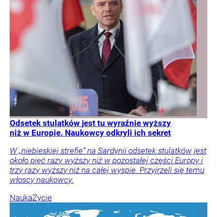
Odsetek stulatków jest tu wyraźnie wyższy
niż w Europie. Naukowcy odkryli ich sekret
W „niebieskiej strefie” na Sardynii odsetek stulatków jest
około pięć razy wyższy niż w pozostałej części Europy i
trzy razy wyższy niż na całej wyspie. Przyjrzeli się temu
włoscy naukowcy.
Nauka
Życie