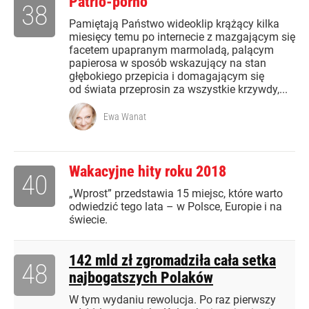
Patrio-porno
38
Pamiętają Państwo wideoklip krążący kilka
miesięcy temu po internecie z mazgającym się
facetem upapranym marmoladą, palącym
papierosa w sposób wskazujący na stan
głębokiego przepicia i domagającym się
od świata przeprosin za wszystkie krzywdy,...
Ewa Wanat
Wakacyjne hity roku 2018
40
„Wprost” przedstawia 15 miejsc, które warto
odwiedzić tego lata – w Polsce, Europie i na
świecie.
142 mld zł zgromadziła cała setka
48
najbogatszych Polaków
W tym wydaniu rewolucja. Po raz pierwszy