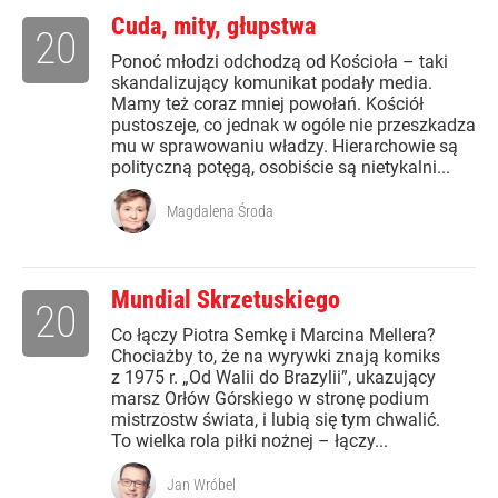
Cuda, mity, głupstwa
20
Ponoć młodzi odchodzą od Kościoła – taki
skandalizujący komunikat podały media.
Mamy też coraz mniej powołań. Kościół
pustoszeje, co jednak w ogóle nie przeszkadza
mu w sprawowaniu władzy. Hierarchowie są
polityczną potęgą, osobiście są nietykalni...
Magdalena Środa
Mundial Skrzetuskiego
20
Co łączy Piotra Semkę i Marcina Mellera?
Chociażby to, że na wyrywki znają komiks
z 1975 r. „Od Walii do Brazylii”, ukazujący
marsz Orłów Górskiego w stronę podium
mistrzostw świata, i lubią się tym chwalić.
To wielka rola piłki nożnej – łączy...
Jan Wróbel