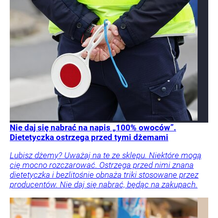
Nie daj się nabrać na napis „100% owoców”.
Dietetyczka ostrzega przed tymi dżemami
Lubisz dżemy? Uważaj na te ze sklepu. Niektóre mogą
cię mocno rozczarować. Ostrzega przed nimi znana
dietetyczka i bezlitośnie obnaża triki stosowane przez
producentów. Nie daj się nabrać, będąc na zakupach.