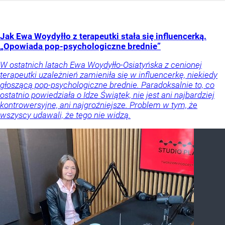
Jak Ewa Woydyłło z terapeutki stała się influencerką.
„Opowiada pop-psychologiczne brednie”
W ostatnich latach Ewa Woydyłło-Osiatyńska z cenionej
terapeutki uzależnień zamieniła się w influencerkę, niekiedy
głoszącą pop-psychologiczne brednie. Paradoksalnie to, co
ostatnio powiedziała o Idze Świątek, nie jest ani najbardziej
kontrowersyjne, ani najgroźniejsze. Problem w tym, że
wszyscy udawali, że tego nie widzą.