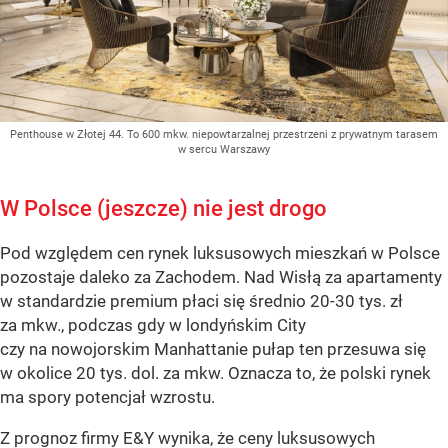
Penthouse w Złotej 44. To 600 mkw. niepowtarzalnej przestrzeni z prywatnym tarasem
w sercu Warszawy
W Polsce (jeszcze) nie jest drogo
Pod względem cen rynek luksusowych mieszkań w Polsce
pozostaje daleko za Zachodem. Nad Wisłą za apartamenty
w standardzie premium płaci się średnio 20-30 tys. zł
za mkw., podczas gdy w londyńskim City
czy na nowojorskim Manhattanie pułap ten przesuwa się
w okolice 20 tys. dol. za mkw. Oznacza to, że polski rynek
ma spory potencjał wzrostu.
Z prognoz firmy E&Y wynika, że ceny luksusowych