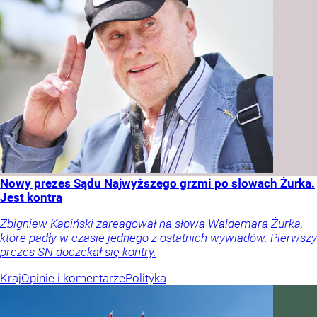
Nowy prezes Sądu Najwyższego grzmi po słowach Żurka.
Jest kontra
Zbigniew Kapiński zareagował na słowa Waldemara Żurka,
które padły w czasie jednego z ostatnich wywiadów. Pierwszy
prezes SN doczekał się kontry.
Kraj
Opinie i komentarze
Polityka