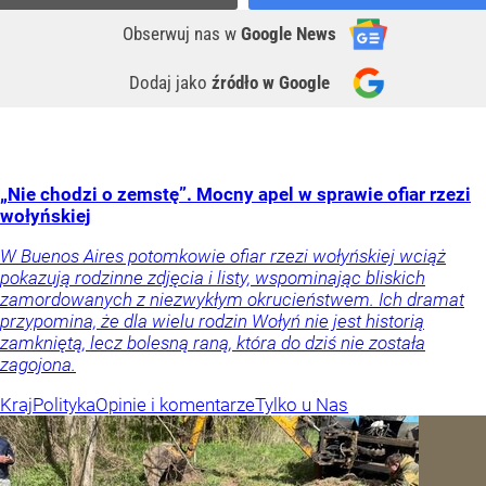
Obserwuj nas
w
Google News
Dodaj jako
źródło w Google
„Nie chodzi o zemstę”. Mocny apel w sprawie ofiar rzezi
wołyńskiej
W Buenos Aires potomkowie ofiar rzezi wołyńskiej wciąż
pokazują rodzinne zdjęcia i listy, wspominając bliskich
zamordowanych z niezwykłym okrucieństwem. Ich dramat
przypomina, że dla wielu rodzin Wołyń nie jest historią
zamkniętą, lecz bolesną raną, która do dziś nie została
zagojona.
Kraj
Polityka
Opinie i komentarze
Tylko u Nas