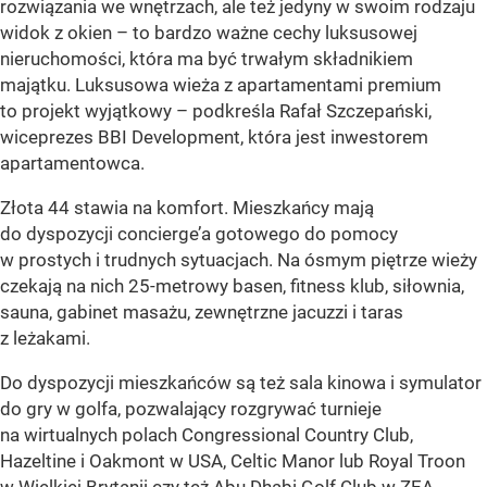
rozwiązania we wnętrzach, ale też jedyny w swoim rodzaju
widok z okien – to bardzo ważne cechy luksusowej
nieruchomości, która ma być trwałym składnikiem
majątku. Luksusowa wieża z apartamentami premium
to projekt wyjątkowy – podkreśla Rafał Szczepański,
wiceprezes BBI Development, która jest inwestorem
apartamentowca.
Złota 44 stawia na komfort. Mieszkańcy mają
do dyspozycji concierge’a gotowego do pomocy
w prostych i trudnych sytuacjach. Na ósmym piętrze wieży
czekają na nich 25-metrowy basen, fitness klub, siłownia,
sauna, gabinet masażu, zewnętrzne jacuzzi i taras
z leżakami.
Do dyspozycji mieszkańców są też sala kinowa i symulator
do gry w golfa, pozwalający rozgrywać turnieje
na wirtualnych polach Congressional Country Club,
Hazeltine i Oakmont w USA, Celtic Manor lub Royal Troon