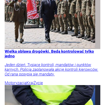
Wielka obława drogówki. Będą kontrolować tylko
jedno
Jeden dzień. Tysiące kontroli, mandatów i punktów
karnych. Policja zaplanowała akcję kontroli kierowców.
Od rana posypią się mandaty.
Motoryzacja
Kraj
Życie