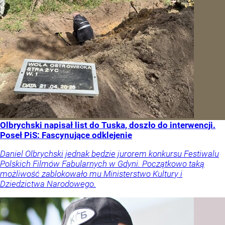
Olbrychski napisał list do Tuska, doszło do interwencji.
Poseł PiS: Fascynujące odklejenie
Daniel Olbrychski jednak będzie jurorem konkursu Festiwalu
Polskich Filmów Fabularnych w Gdyni. Początkowo taką
możliwość zablokowało mu Ministerstwo Kultury i
Dziedzictwa Narodowego.