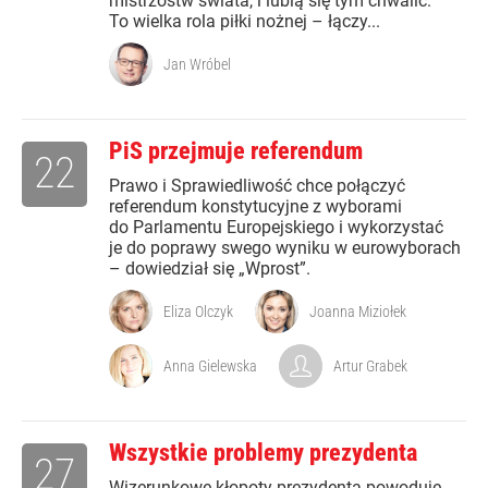
mistrzostw świata, i lubią się tym chwalić.
To wielka rola piłki nożnej – łączy...
Jan Wróbel
PiS przejmuje referendum
22
Prawo i Sprawiedliwość chce połączyć
referendum konstytucyjne z wyborami
do Parlamentu Europejskiego i wykorzystać
je do poprawy swego wyniku w eurowyborach
– dowiedział się „Wprost”.
Eliza Olczyk
Joanna Miziołek
Anna Gielewska
Artur Grabek
Wszystkie problemy prezydenta
27
Wizerunkowe kłopoty prezydenta powoduje