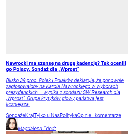
Nawrocki ma szansę na drugą kadencję? Tak ocenili
go Polacy. Sondaż dla „Wprost”
Blisko 39 proc. Polek i Polaków deklaruje, że ponownie
zagłosowałoby na Karola Nawrockiego w wyborach
prezydenckich – wynika z sondażu SW Research dla
„Wprost”. Grupa krytyków głowy państwa jest
liczniejsza.
Sondaże
Kraj
Tylko u Nas
Polityka
Opinie i komentarze
Magdalena
Frindt