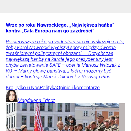
Wrze po roku Nawrockiego. „Największa hańba”
kontra „Cała Europa nam go zazdrości”
Po pierwszym roku prezydentury nic nie wskazuje na to,
żeby Karol Nawrocki wyciszył spory między dwoma
zwaśnionymi politycznymi obozami. – Dotychczas
największą hańbą na karcie jego prezydentury jest
chyba zawetowanie SAFE – ocenia Mariusz Witczak z
KO. – Mamy głowę państwa, z której możemy być
dumni – kontruje Marek Jakubiak z Rozwoju Plus.
Kraj
Tylko u Nas
Polityka
Opinie i komentarze
Magdalena
Frindt