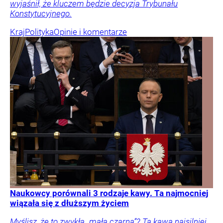
wyjaśnił, że kluczem będzie decyzja Trybunału
Konstytucyjnego.
Kraj
Polityka
Opinie i komentarze
Naukowcy porównali 3 rodzaje kawy. Ta najmocniej
wiązała się z dłuższym życiem
Myślisz, że to zwykła „mała czarna”? Ta kawa najsilniej