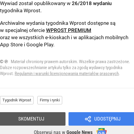
Wywiad został opublikowany w
26/2018 wydaniu
tygodnika Wprost
.
Archiwalne wydania tygodnika Wprost dostępne są
w specjalnej ofercie
WPROST PREMIUM
oraz we wszystkich e-kioskach i w aplikacjach mobilnych
App Store
i
Google Play
.
© ℗
Materiał chroniony prawem autorskim. Wszelkie prawa zastrzeżone.
Dalsze rozpowszechnianie artykułu tylko za zgodą wydawcy tygodnika
Wprost.
Regulamin i warunki licencjonowania materiałów prasowych
.
Tygodnik Wprost
Firmy i rynki
SKOMENTUJ
UDOSTĘPNIJ
Obserwuj nas
w
Google News