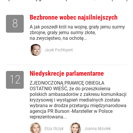
Bezbronne wobec najsilniejszych
8
A jak poszedł król na wojnę, grały jemu surmy
zbrojne, grały jemu surmy złote,
na zwycięstwo, na ochotę...
Jacek Pochłopień
Niedyskrecje parlamentarne
12
ZJEDNOCZONĄ PRAWICĘ OBIEGŁA
OSTATNIO WIEŚĆ, że do przeszkolenia
polskich ambasadorów z zakresu komunikacji
kryzysowej i wystąpień medialnych została
wybrana w drodze przetargu międzynarodowa
agencja PR Burson -Marsteller w Polsce
reprezentowana...
Eliza Olczyk
Joanna Miziołek