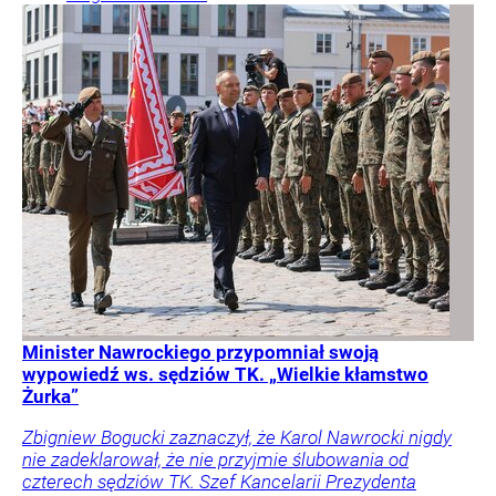
Minister Nawrockiego przypomniał swoją
wypowiedź ws. sędziów TK. „Wielkie kłamstwo
Żurka”
Zbigniew Bogucki zaznaczył, że Karol Nawrocki nigdy
nie zadeklarował, że nie przyjmie ślubowania od
czterech sędziów TK. Szef Kancelarii Prezydenta