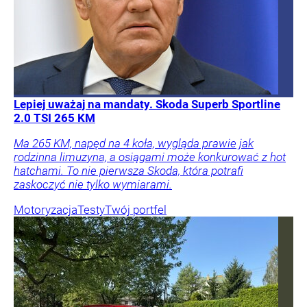
Lepiej uważaj na mandaty. Skoda Superb Sportline
2.0 TSI 265 KM
Ma 265 KM, napęd na 4 koła, wygląda prawie jak
rodzinna limuzyna, a osiągami może konkurować z hot
hatchami. To nie pierwsza Skoda, która potrafi
zaskoczyć nie tylko wymiarami.
Motoryzacja
Testy
Twój portfel