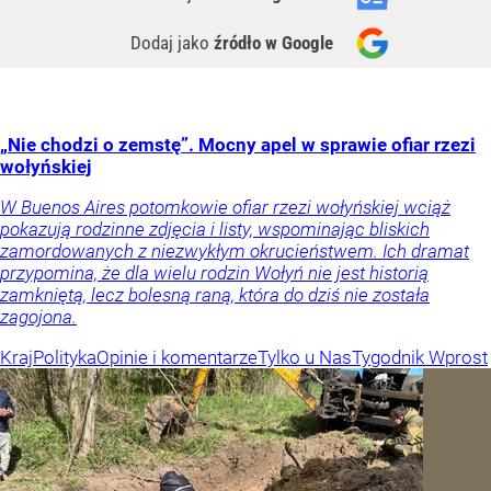
Dodaj jako
źródło w Google
„Nie chodzi o zemstę”. Mocny apel w sprawie ofiar rzezi
wołyńskiej
W Buenos Aires potomkowie ofiar rzezi wołyńskiej wciąż
pokazują rodzinne zdjęcia i listy, wspominając bliskich
zamordowanych z niezwykłym okrucieństwem. Ich dramat
przypomina, że dla wielu rodzin Wołyń nie jest historią
zamkniętą, lecz bolesną raną, która do dziś nie została
zagojona.
Kraj
Polityka
Opinie i komentarze
Tylko u Nas
Tygodnik Wprost