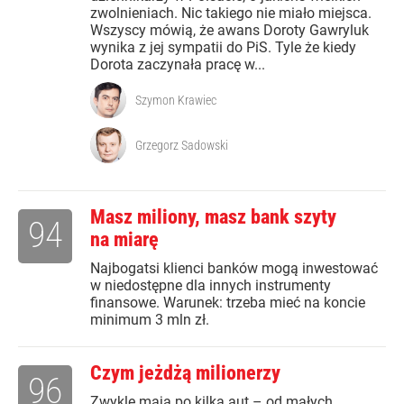
zwolnieniach. Nic takiego nie miało miejsca.
Wszyscy mówią, że awans Doroty Gawryluk
wynika z jej sympatii do PiS. Tyle że kiedy
Dorota zaczynała pracę w...
Szymon Krawiec
Grzegorz Sadowski
Masz miliony, masz bank szyty
94
na miarę
Najbogatsi klienci banków mogą inwestować
w niedostępne dla innych instrumenty
finansowe. Warunek: trzeba mieć na koncie
minimum 3 mln zł.
Czym jeżdżą milionerzy
96
Zwykle mają po kilka aut – od małych