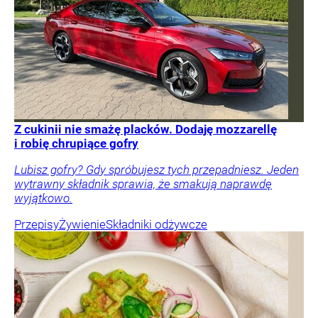
Z cukinii nie smażę placków. Dodaję mozzarellę
i robię chrupiące gofry
Lubisz gofry? Gdy spróbujesz tych przepadniesz. Jeden
wytrawny składnik sprawia, że smakują naprawdę
wyjątkowo.
Przepisy
Żywienie
Składniki odżywcze