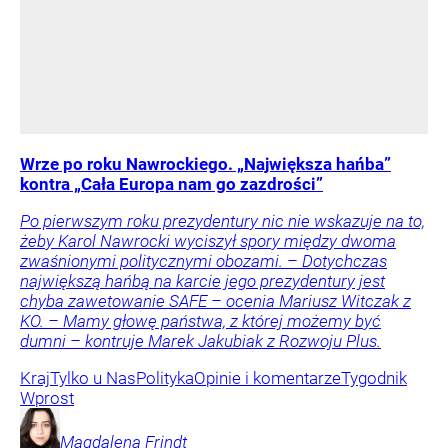
Wrze po roku Nawrockiego. „Największa hańba”
kontra „Cała Europa nam go zazdrości”
Po pierwszym roku prezydentury nic nie wskazuje na to,
żeby Karol Nawrocki wyciszył spory między dwoma
zwaśnionymi politycznymi obozami. – Dotychczas
największą hańbą na karcie jego prezydentury jest
chyba zawetowanie SAFE – ocenia Mariusz Witczak z
KO. – Mamy głowę państwa, z której możemy być
dumni – kontruje Marek Jakubiak z Rozwoju Plus.
Kraj
Tylko u Nas
Polityka
Opinie i komentarze
Tygodnik
Wprost
Magdalena
Frindt