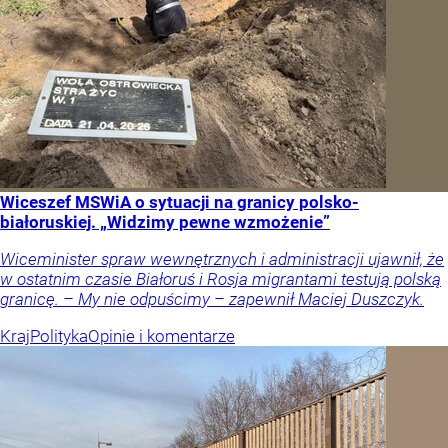
Wiceszef MSWiA o sytuacji na granicy polsko-
białoruskiej. „Widzimy pewne wzmożenie”
Wiceminister spraw wewnętrznych i administracji ujawnił, że
w ostatnim czasie Białoruś i Rosja migrantami testują polską
granicę. – My nie odpuścimy – zapewnił Maciej Duszczyk.
Kraj
Polityka
Opinie i komentarze