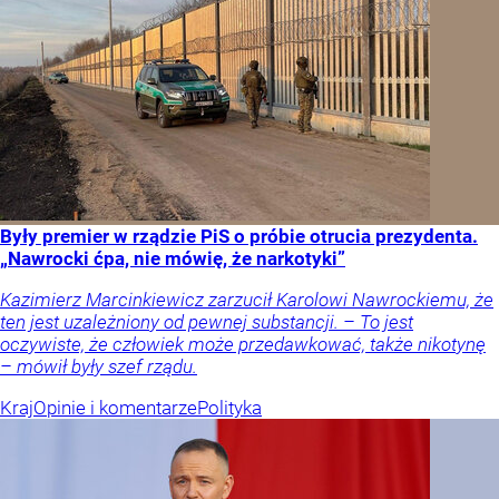
Były premier w rządzie PiS o próbie otrucia prezydenta.
„Nawrocki ćpa, nie mówię, że narkotyki”
Kazimierz Marcinkiewicz zarzucił Karolowi Nawrockiemu, że
ten jest uzależniony od pewnej substancji. – To jest
oczywiste, że człowiek może przedawkować, także nikotynę
– mówił były szef rządu.
Kraj
Opinie i komentarze
Polityka