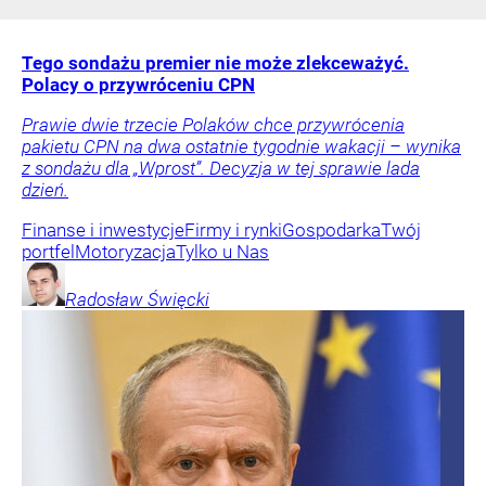
Tego sondażu premier nie może zlekceważyć.
Polacy o przywróceniu CPN
Prawie dwie trzecie Polaków chce przywrócenia
pakietu CPN na dwa ostatnie tygodnie wakacji – wynika
z sondażu dla „Wprost”. Decyzja w tej sprawie lada
dzień.
Finanse i inwestycje
Firmy i rynki
Gospodarka
Twój
portfel
Motoryzacja
Tylko u Nas
Radosław
Święcki