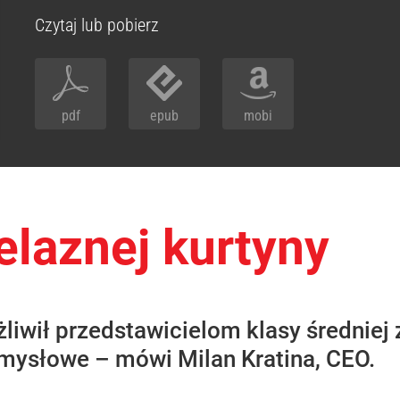
Czytaj lub pobierz
pdf
epub
mobi
elaznej kurtyny
iwił przedstawicielom klasy średniej 
emysłowe – mówi Milan Kratina, CEO.