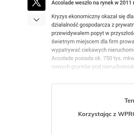
Accolade weszło na rynek w 2011 r.
Kryzys ekonomiczny okazał się dla
działalność gospodarcza z prywatn
przewidywałem popyt w przyszłośc
świetnym miejscem dla firm prowad
wypatrywać ciekawych nieruchomoś
Accolade posiada ok. 750 tys. mkw
nowych gruntów pod nieruchomośc
Ten
Korzystając z WPR