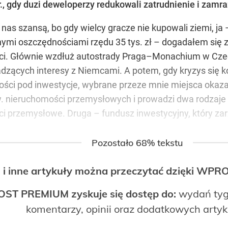
, gdy duzi deweloperzy redukowali zatrudnienie i zamraż
 nas szansą, bo gdy wielcy gracze nie kupowali ziemi, 
ymi oszczędnościami rzędu 35 tys. zł – dogadałem się z
i. Głównie wzdłuż autostrady Praga–Monachium w Czech
zących interesy z Niemcami. A potem, gdy kryzys się ko
ci pod inwestycje, wybrane przeze mnie miejsca okazały
. nieruchomości przemysłowych i prowadzi dwa rodzaje 
i przemysłowe. Druga – fundusz inwestycyjny, który z
Pozostało 68% tekstu
 i inne artykuły można przeczytać dzięki WP
OST PREMIUM zyskuje się dostęp do:
wydań tyg
komentarzy, opinii oraz dodatkowych arty