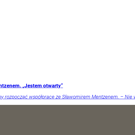
ntzenem. „Jestem otwarty”
ałby rozpocząć współpracę ze Sławomirem Mentzenem. – Nie w