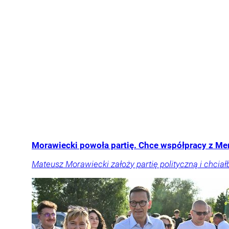
Morawiecki powoła partię. Chce współpracy z Me
Mateusz Morawiecki założy partię polityczną i chci