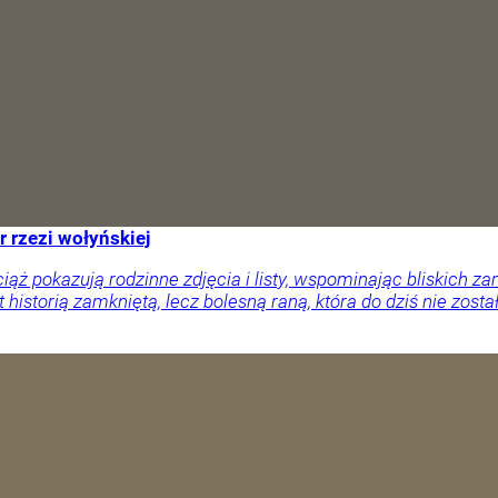
r rzezi wołyńskiej
ciąż pokazują rodzinne zdjęcia i listy, wspominając bliskich
 historią zamkniętą, lecz bolesną raną, która do dziś nie zosta