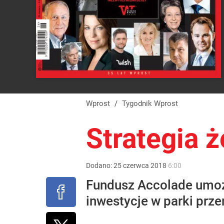
Wprost
/
Tygodnik Wprost
Strategia ż
Dodano:
25
czerwca
2018
6:00
Fundusz Accolade umożl
inwestycje w parki prz