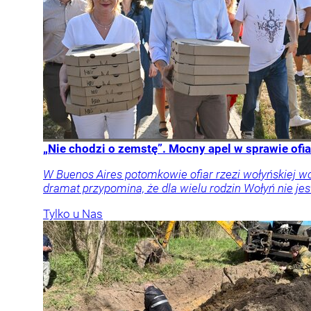
„Nie chodzi o zemstę”. Mocny apel w sprawie ofia
W Buenos Aires potomkowie ofiar rzezi wołyńskiej w
dramat przypomina, że dla wielu rodzin Wołyń nie jest
Tylko u Nas