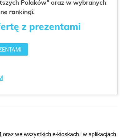
gatszych Polaków" oraz w wybranych
ne rankingi.
fertę z prezentami
ZENTAMI
M
M
oraz we wszystkich e-kioskach i w aplikacjach