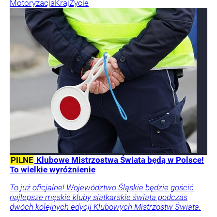
Motoryzacja
Kraj
Życie
PILNE
Klubowe Mistrzostwa Świata będą w Polsce!
To wielkie wyróżnienie
To już oficjalne! Województwo Śląskie będzie gościć
najlepsze męskie kluby siatkarskie świata podczas
dwóch kolejnych edycji Klubowych Mistrzostw Świata.