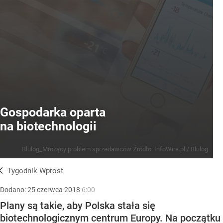
Gospodarka oparta
na biotechnologii
Blulog_Mrożący problem sprzedawców
Źródło:
InfoWire.pl
/
Blulog
Tygodnik Wprost
Dodano:
25
czerwca
2018
6:00
Plany są takie, aby Polska stała się
biotechnologicznym centrum Europy. Na początku