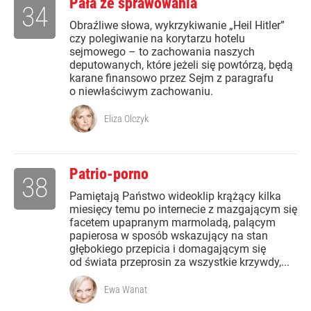
Pała ze sprawowania
34
Obraźliwe słowa, wykrzykiwanie „Heil Hitler”
czy polegiwanie na korytarzu hotelu
sejmowego – to zachowania naszych
deputowanych, które jeżeli się powtórzą, będą
karane finansowo przez Sejm z paragrafu
o niewłaściwym zachowaniu.
Eliza Olczyk
Patrio-porno
38
Pamiętają Państwo wideoklip krążący kilka
miesięcy temu po internecie z mazgającym się
facetem upapranym marmoladą, palącym
papierosa w sposób wskazujący na stan
głębokiego przepicia i domagającym się
od świata przeprosin za wszystkie krzywdy,...
Ewa Wanat