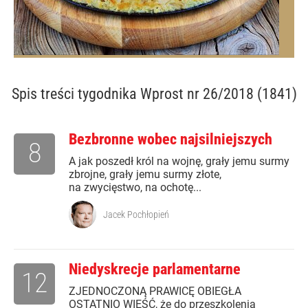
Spis treści
tygodnika Wprost nr 26/2018 (1841)
Bezbronne wobec najsilniejszych
8
A jak poszedł król na wojnę, grały jemu surmy
zbrojne, grały jemu surmy złote,
na zwycięstwo, na ochotę...
Jacek Pochłopień
Niedyskrecje parlamentarne
12
ZJEDNOCZONĄ PRAWICĘ OBIEGŁA
OSTATNIO WIEŚĆ, że do przeszkolenia