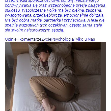
przez media społecznościowe, kulturę nieustannego
porównywania się oraz wszechobecną presję osiągania
sukcesu. Współczesna Polka ma być piękna, zadbana,
wysportowana, przedsiębiorcza, emocjonalnie dojrzała.
Ma być dobrą matką, partnerką i przyjaciółką. A jeśli nie
spełnia wszystkich tych oczekiwań, często sama staje
się swoim najsurowszym sędzią.
Opinie i komentarze
Życie
Psychologia
Tylko u Nas