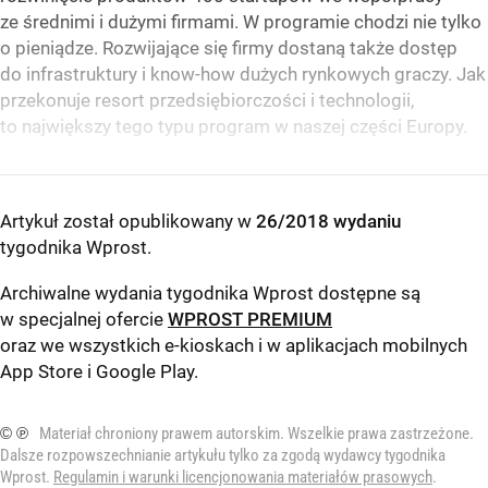
ze średnimi i dużymi firmami. W programie chodzi nie tylko
o pieniądze. Rozwijające się firmy dostaną także dostęp
do infrastruktury i know-how dużych rynkowych graczy. Jak
przekonuje resort przedsiębiorczości i technologii,
to największy tego typu program w naszej części Europy.
Artykuł został opublikowany w
26/2018 wydaniu
tygodnika Wprost
.
Archiwalne wydania tygodnika Wprost dostępne są
w specjalnej ofercie
WPROST PREMIUM
oraz we wszystkich e-kioskach i w aplikacjach mobilnych
App Store
i
Google Play
.
© ℗
Materiał chroniony prawem autorskim. Wszelkie prawa zastrzeżone.
Dalsze rozpowszechnianie artykułu tylko za zgodą wydawcy tygodnika
Wprost.
Regulamin i warunki licencjonowania materiałów prasowych
.