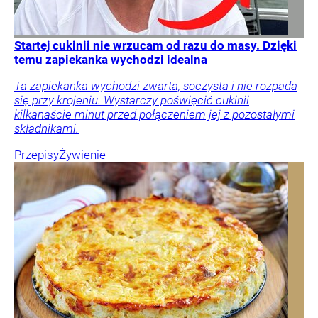
Startej cukinii nie wrzucam od razu do masy. Dzięki
temu zapiekanka wychodzi idealna
Ta zapiekanka wychodzi zwarta, soczysta i nie rozpada
się przy krojeniu. Wystarczy poświęcić cukinii
kilkanaście minut przed połączeniem jej z pozostałymi
składnikami.
Przepisy
Żywienie