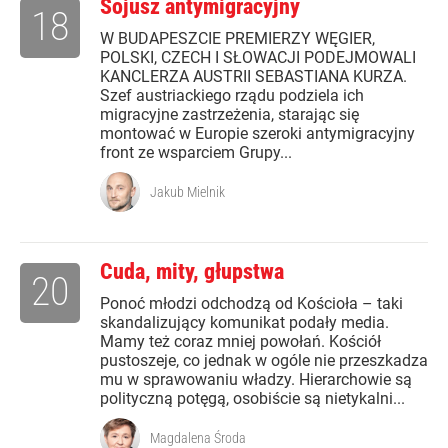
Sojusz antymigracyjny
18
W BUDAPESZCIE PREMIERZY WĘGIER,
POLSKI, CZECH I SŁOWACJI PODEJMOWALI
KANCLERZA AUSTRII SEBASTIANA KURZA.
Szef austriackiego rządu podziela ich
migracyjne zastrzeżenia, starając się
montować w Europie szeroki antymigracyjny
front ze wsparciem Grupy...
Jakub Mielnik
Cuda, mity, głupstwa
20
Ponoć młodzi odchodzą od Kościoła – taki
skandalizujący komunikat podały media.
Mamy też coraz mniej powołań. Kościół
pustoszeje, co jednak w ogóle nie przeszkadza
mu w sprawowaniu władzy. Hierarchowie są
polityczną potęgą, osobiście są nietykalni...
Magdalena Środa