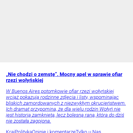
„Nie chodzi o zemstę”. Mocny apel w sprawie ofiar
rzezi wołyńskiej
W Buenos Aires potomkowie ofiar rzezi wołyńskiej
wciąż pokazują rodzinne zdjęcia i listy, wspominając
bliskich zamordowanych z niezwykłym okrucieństwem.
Ich dramat przypomina, że dla wielu rodzin Wołyń nie
jest historią zamkniętą, lecz bolesną raną, która do dziś
nie została zagojona.
Kraj
Polityka
Opinie i komentarze
Tylko u Nas