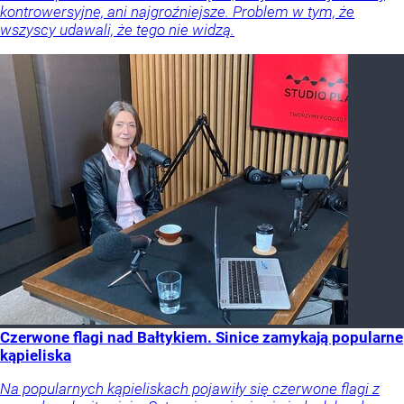
kontrowersyjne, ani najgroźniejsze. Problem w tym, że
wszyscy udawali, że tego nie widzą.
Czerwone flagi nad Bałtykiem. Sinice zamykają popularne
kąpieliska
Na popularnych kąpieliskach pojawiły się czerwone flagi z