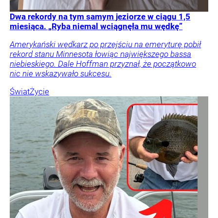
Dwa rekordy na tym samym jeziorze w ciągu 1,5
miesiąca. „Ryba niemal wciągnęła mu wędkę”
Amerykański wędkarz po przejściu na emeryturę pobił
rekord stanu Minnesota łowiąc największego bassa
niebieskiego. Dale Hoffman przyznał, że początkowo
nic nie wskazywało sukcesu.
Świat
Życie