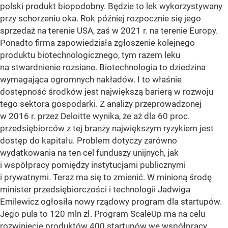
polski produkt biopodobny. Będzie to lek wykorzystywany
przy schorzeniu oka. Rok później rozpocznie się jego
sprzedaż na terenie USA, zaś w 2021 r. na terenie Europy.
Ponadto firma zapowiedziała zgłoszenie kolejnego
produktu biotechnologicznego, tym razem leku
na stwardnienie rozsiane. Biotechnologia to dziedzina
wymagająca ogromnych nakładów. I to właśnie
dostępność środków jest największą barierą w rozwoju
tego sektora gospodarki. Z analizy przeprowadzonej
w 2016 r. przez Deloitte wynika, że aż dla 60 proc.
przedsiębiorców z tej branży największym ryzykiem jest
dostęp do kapitału. Problem dotyczy zarówno
wydatkowania na ten cel funduszy unijnych, jak
i współpracy pomiędzy instytucjami publicznymi
i prywatnymi. Teraz ma się to zmienić. W minioną środę
minister przedsiębiorczości i technologii Jadwiga
Emilewicz ogłosiła nowy rządowy program dla startupów.
Jego pula to 120 mln zł. Program ScaleUp ma na celu
rozwinięcie produktów 400 startupów we współpracy