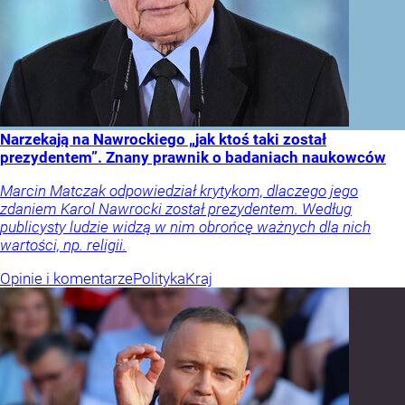
Narzekają na Nawrockiego „jak ktoś taki został
prezydentem”. Znany prawnik o badaniach naukowców
Marcin Matczak odpowiedział krytykom, dlaczego jego
zdaniem Karol Nawrocki został prezydentem. Według
publicysty ludzie widzą w nim obrońcę ważnych dla nich
wartości, np. religii.
Opinie i komentarze
Polityka
Kraj