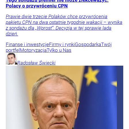
Tego sondażu premier nie może zlekceważyć.
Polacy o przywróceniu CPN
Prawie dwie trzecie Polaków chce przywrócenia
pakietu CPN na dwa ostatnie tygodnie wakacji – wynika
z sondażu dla „Wprost”. Decyzja w tej sprawie lada
dzień.
Finanse i inwestycje
Firmy i rynki
Gospodarka
Twój
portfel
Motoryzacja
Tylko u Nas
Radosław
Święcki