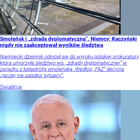
Smoleńsk i „zdrada dyplomatyczna”. Niemcy: Kaczyński
nigdy nie zaakceptował wyników śledztwa
Niemiecki dziennik odniósł się do wyroku polskiej prokuratury,
która umorzyła śledztwo ws. „zdrady dyplomatycznej” w
związku z katastrofą smoleńską. Według „FAZ” decyzja
„raczej nie uspokoi sytuacji”.
Świat
Kraj