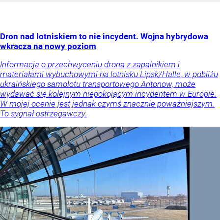
Dron nad lotniskiem to nie incydent. Wojna hybrydowa
wkracza na nowy poziom
Informacja o przechwyceniu drona z zapalnikiem i
materiałami wybuchowymi na lotnisku Lipsk/Halle, w pobliżu
ukraińskiego samolotu transportowego Antonow, może
wydawać się kolejnym niepokojącym incydentem w Europie.
W mojej ocenie jest jednak czymś znacznie poważniejszym.
To sygnał ostrzegawczy.