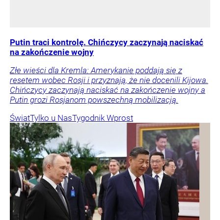
Putin traci kontrolę. Chińczycy zaczynają naciskać
na zakończenie wojny
Złe wieści dla Kremla: Amerykanie poddają się z
resetem wobec Rosji i przyznają, że nie docenili Kijowa.
Chińczycy zaczynają naciskać na zakończenie wojny a
Putin grozi Rosjanom powszechną mobilizacją.
Świat
Tylko u Nas
Tygodnik Wprost