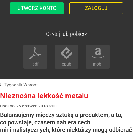
UTWÓRZ KONTO
ZALOGUJ
Czytaj lub pobierz
pdf
epub
mobi
Tygodnik Wprost
Nieznośna lekkość metalu
Dodano:
25
czerwca
2018
6:00
Balansujemy między sztuką a produktem, a to,
co powstaje, czasem nabiera cech
minimalistycznych, które niektórzy mogą odbierać