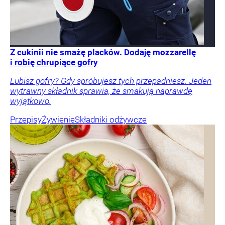
Z cukinii nie smażę placków. Dodaję mozzarellę
i robię chrupiące gofry
Lubisz gofry? Gdy spróbujesz tych przepadniesz. Jeden
wytrawny składnik sprawia, że smakują naprawdę
wyjątkowo.
Przepisy
Żywienie
Składniki odżywcze