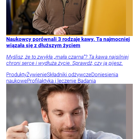
Naukowcy porównali 3 rodzaje kawy. Ta najmocniej
wiązała się z dłuższym życiem
Myślisz, że to zwykła „mała czarna”? Ta kawa najsilniej
chroni serce i wydłuża życie. Sprawdź, czy ją pijesz.
Produkty
Żywienie
Składniki odżywcze
Doniesienia
naukowe
Profilaktyka i leczenie
Badania