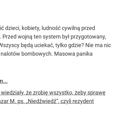
ć dzieci, kobiety, ludność cywilną przed
. Przed wojną ten system był przygotowany,
 Wszyscy będą uciekać, tylko gdzie? Nie ma nic
 od nalotów bombowych. Masowa panika
m...
iedziały, że zrobię wszystko, żeby sprawę
zar M. ps. „Niedźwiedź”, czyli rezydent