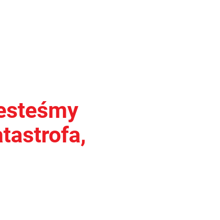
jesteśmy
tastrofa,