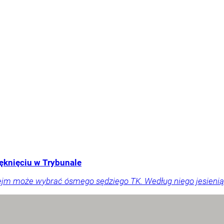
ęknięciu w Trybunale
ejm może wybrać ósmego sędziego TK. Według niego jesienią