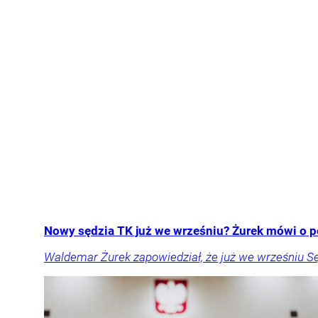
Nowy sędzia TK już we wrześniu? Żurek mówi o p
Waldemar Żurek zapowiedział, że już we wrześniu S