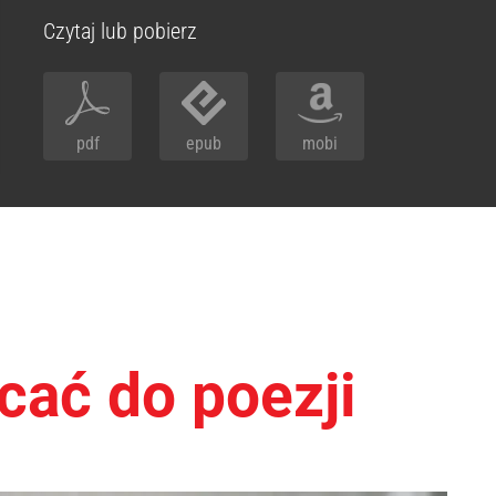
Czytaj lub pobierz
pdf
epub
mobi
cać do poezji