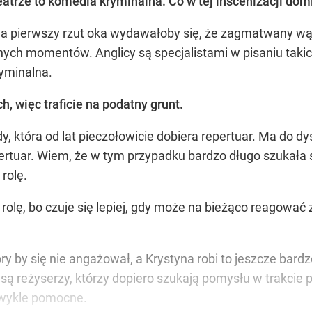
atrze to komedia kryminalna. Co w tej inscenizacji dom
a pierwszy rzut oka wydawałoby się, że zagmatwany wątek
 momentów. Anglicy są specjalistami w pisaniu takich r
yminalna.
, więc traficie na podatny grunt.
 która od lat pieczołowicie dobiera repertuar. Ma do dys
pertuar. Wiem, że w tym przypadku bardzo długo szukała sz
rolę.
rolę, bo czuje się lepiej, gdy może na bieżąco reagować 
y by się nie angażował, a Krystyna robi to jeszcze bard
bo są reżyserzy, którzy dopiero szukają pomysłu w trakci
ezwykle pomocne.