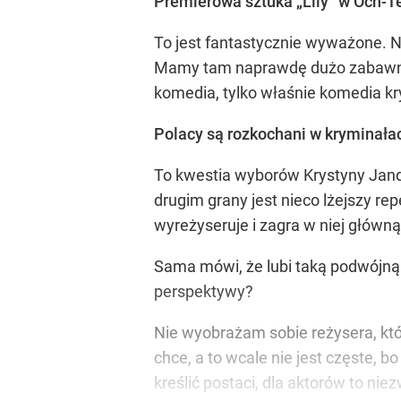
Premierowa sztuka „Lily” w Och-Te
To jest fantastycznie wyważone. N
Mamy tam naprawdę dużo zabawnych
komedia, tylko właśnie komedia kr
Polacy są rozkochani w kryminałach
To kwestia wyborów Krystyny Jandy,
drugim grany jest nieco lżejszy re
wyreżyseruje i zagra w niej główną 
Sama mówi, że lubi taką podwójną 
perspektywy?
Nie wyobrażam sobie reżysera, któr
chce, a to wcale nie jest częste, 
kreślić postaci, dla aktorów to ni