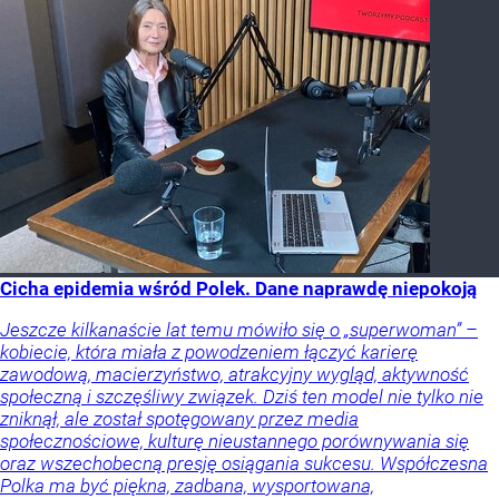
Cicha epidemia wśród Polek. Dane naprawdę niepokoją
Jeszcze kilkanaście lat temu mówiło się o „superwoman” –
kobiecie, która miała z powodzeniem łączyć karierę
zawodową, macierzyństwo, atrakcyjny wygląd, aktywność
społeczną i szczęśliwy związek. Dziś ten model nie tylko nie
zniknął, ale został spotęgowany przez media
społecznościowe, kulturę nieustannego porównywania się
oraz wszechobecną presję osiągania sukcesu. Współczesna
Polka ma być piękna, zadbana, wysportowana,