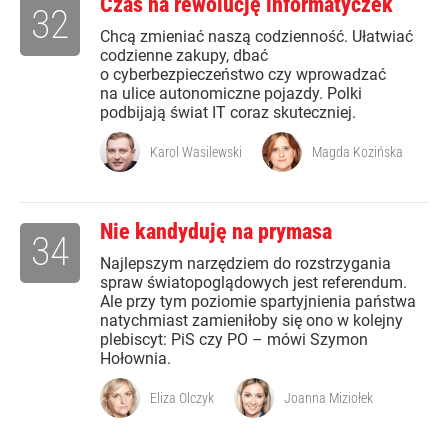
Czas na rewolucję informatyczek
32
Chcą zmieniać naszą codzienność. Ułatwiać
codzienne zakupy, dbać
o cyberbezpieczeństwo czy wprowadzać
na ulice autonomiczne pojazdy. Polki
podbijają świat IT coraz skuteczniej.
Karol Wasilewski
Magda Kozińska
Nie kandyduję na prymasa
34
Najlepszym narzędziem do rozstrzygania
spraw światopoglądowych jest referendum.
Ale przy tym poziomie spartyjnienia państwa
natychmiast zamieniłoby się ono w kolejny
plebiscyt: PiS czy PO – mówi Szymon
Hołownia.
Eliza Olczyk
Joanna Miziołek