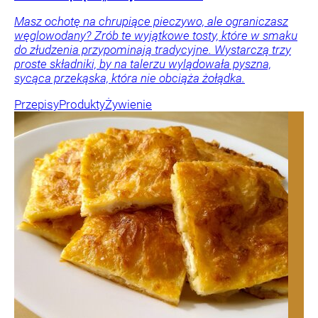
Masz ochotę na chrupiące pieczywo, ale ograniczasz
węglowodany? Zrób te wyjątkowe tosty, które w smaku
do złudzenia przypominają tradycyjne. Wystarczą trzy
proste składniki, by na talerzu wylądowała pyszna,
sycąca przekąska, która nie obciąża żołądka.
Przepisy
Produkty
Żywienie