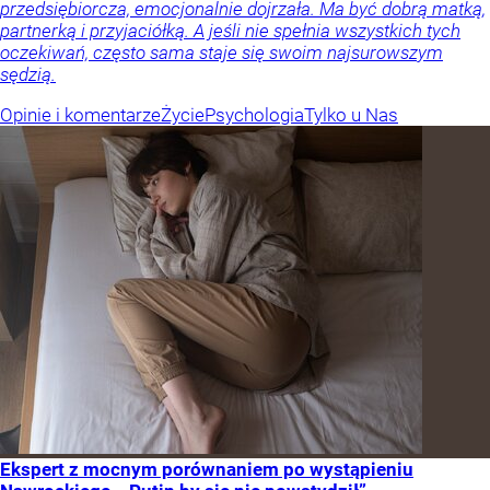
przedsiębiorcza, emocjonalnie dojrzała. Ma być dobrą matką,
partnerką i przyjaciółką. A jeśli nie spełnia wszystkich tych
oczekiwań, często sama staje się swoim najsurowszym
sędzią.
Opinie i komentarze
Życie
Psychologia
Tylko u Nas
Ekspert z mocnym porównaniem po wystąpieniu