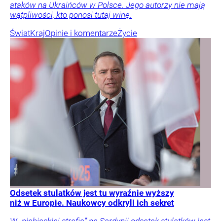
ataków na Ukraińców w Polsce. Jego autorzy nie mają
wątpliwości, kto ponosi tutaj winę.
Świat
Kraj
Opinie i komentarze
Życie
Odsetek stulatków jest tu wyraźnie wyższy
niż w Europie. Naukowcy odkryli ich sekret
W „niebieskiej strefie” na Sardynii odsetek stulatków jest