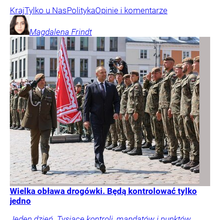
Kraj
Tylko u Nas
Polityka
Opinie i komentarze
Magdalena
Frindt
Wielka obława drogówki. Będą kontrolować tylko
jedno
Jeden dzień. Tysiące kontroli, mandatów i punktów