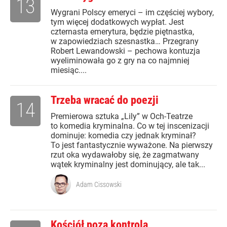
13
Wygrani Polscy emeryci – im częściej wybory,
tym więcej dodatkowych wypłat. Jest
czternasta emerytura, będzie piętnastka,
w zapowiedziach szesnastka… Przegrany
Robert Lewandowski – pechowa kontuzja
wyeliminowała go z gry na co najmniej
miesiąc....
Trzeba wracać do poezji
14
Premierowa sztuka „Lily” w Och-Teatrze
to komedia kryminalna. Co w tej inscenizacji
dominuje: komedia czy jednak kryminał?
To jest fantastycznie wyważone. Na pierwszy
rzut oka wydawałoby się, że zagmatwany
wątek kryminalny jest dominujący, ale tak...
Adam Cissowski
Kościół poza kontrolą