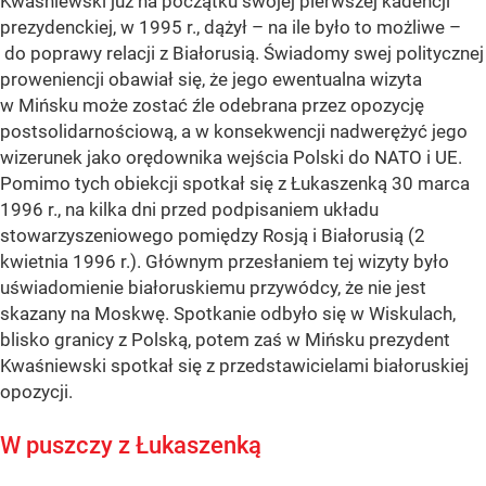
Kwaśniewski już na początku swojej pierwszej kadencji
prezydenckiej, w 1995 r., dążył – na ile było to możliwe –
do poprawy relacji z Białorusią. Świadomy swej politycznej
proweniencji obawiał się, że jego ewentualna wizyta
w Mińsku może zostać źle odebrana przez opozycję
postsolidarnościową, a w konsekwencji nadwerężyć jego
wizerunek jako orędownika wejścia Polski do NATO i UE.
Pomimo tych obiekcji spotkał się z Łukaszenką 30 marca
1996 r., na kilka dni przed podpisaniem układu
stowarzyszeniowego pomiędzy Rosją i Białorusią (2
kwietnia 1996 r.). Głównym przesłaniem tej wizyty było
uświadomienie białoruskiemu przywódcy, że nie jest
skazany na Moskwę. Spotkanie odbyło się w Wiskulach,
blisko granicy z Polską, potem zaś w Mińsku prezydent
Kwaśniewski spotkał się z przedstawicielami białoruskiej
opozycji.
W puszczy z Łukaszenką