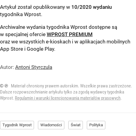
Artykuł został opublikowany w
10/2020 wydaniu
tygodnika Wprost
.
Archiwalne wydania tygodnika Wprost dostępne są
w specjalnej ofercie
WPROST PREMIUM
oraz we wszystkich e-kioskach i w aplikacjach mobilnych
App Store
i
Google Play
.
Autor:
Antoni Styrczula
© ℗
Materiał chroniony prawem autorskim. Wszelkie prawa zastrzeżone.
Dalsze rozpowszechnianie artykułu tylko za zgodą wydawcy tygodnika
Wprost.
Regulamin i warunki licencjonowania materiałów prasowych
.
Tygodnik Wprost
Wiadomości
Świat
Polityka