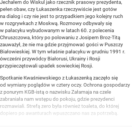
Jechałem do Wiskul jako rzecznik prasowy prezydenta,
pełen obaw, czy Łukaszenka rzeczywiście jest gotów
na dialog i czy nie jest to przypadkiem jego kolejny ruch
w rozgrywkach z Moskwą. Rozmowy odbywały się
w pałacyku wybudowanym w latach 60. z polecenia
Chruszczowa, który po polowaniu z Josipem Broz-Titą
zauważył, że nie ma gdzie przyjmować gości w Puszczy
Białowieskiej. W tym właśnie pałacyku w grudniu 1991 r.
ówcześni przywódcy Białorusi, Ukrainy i Rosji
przypieczętowali upadek sowieckiej Rosji.
Spotkanie Kwaśniewskiego z Łukaszenką zaczęło się
od wymiany poglądów w cztery oczy. Ochrona gospodarzy
z ponurym KGB-istą o nazwisku Załamaja na czele
zabraniała nam wstępu do pokoju, gdzie prezydenci
rozmawiali. Strefą zero była również toaleta, do której
dopiero po awanturach wpuszczano nas za potrzebą.