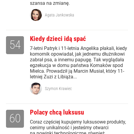
szansa na zmianę.
Agata Jankowska
Kiedy dzieci idą spać
54
7-letni Patryk i 11-letnia Angelika płakali, kiedy
komornik opowiadał, jak jednemu dłużnikowi
zabrał psa, a innemu papugę. Tak wyglądała
egzekucja w domu państwa Kornaków spod
Mielca. Prowadził ją Marcin Musiał, który 11-
letniej Zuzi z Libiąża...
Szymon Krawiec
Polacy chcą luksusu
60
Coraz częściej kupujemy luksusowe produkty,
cenimy unikalność i jesteśmy otwarci
na nowinki technologiczne, również