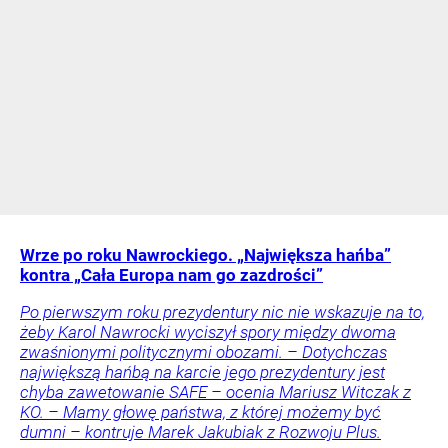
Wrze po roku Nawrockiego. „Największa hańba”
kontra „Cała Europa nam go zazdrości”
Po pierwszym roku prezydentury nic nie wskazuje na to,
żeby Karol Nawrocki wyciszył spory między dwoma
zwaśnionymi politycznymi obozami. – Dotychczas
największą hańbą na karcie jego prezydentury jest
chyba zawetowanie SAFE – ocenia Mariusz Witczak z
KO. – Mamy głowę państwa, z której możemy być
dumni – kontruje Marek Jakubiak z Rozwoju Plus.