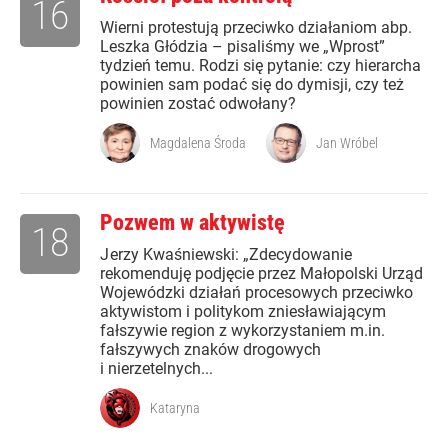
16
Wierni protestują przeciwko działaniom abp.
Leszka Głódzia – pisaliśmy we „Wprost”
tydzień temu. Rodzi się pytanie: czy hierarcha
powinien sam podać się do dymisji, czy też
powinien zostać odwołany?
Magdalena Środa
Jan Wróbel
Pozwem w aktywistę
18
J erzy Kwaśniewski: „Zdecydowanie
rekomenduję podjęcie przez Małopolski Urząd
Wojewódzki działań procesowych przeciwko
aktywistom i politykom zniesławiającym
fałszywie region z wykorzystaniem m.in.
fałszywych znaków drogowych
i nierzetelnych...
Kataryna