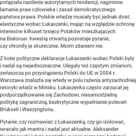
potępiała nasilenie autorytarnych tendencji, nagminne
łamanie praw człowieka i zasad demokratycznego
państwa prawa. Polskie władze musiały być jednak dość
elastyczne wobec Łukaszenki, mając na względzie ochronę
interesów kilkuset tysięcy Polaków mieszkających
na Białorusi. Kwestią otwartą pozostaje pytanie,
czy chroniły je skutecznie. Moim zdaniem nie.
Z kolei polityczne deklaracje Łukaszenki wobec Polski były
i nadal są niejednoznaczne. Ulegały też częstym zmianom,
zwłaszcza po przystąpieniu Polski do UE w 2004 r.
Warszawa znalazła się wtedy w polu rażenia antyzachodniej
retoryki władz w Mińsku. Łukaszenka często zarzucał jej
podporządkowanie się Zachodowi, niesamodzielną
politykę zagraniczną, bezkrytyczne wypełnianie poleceń
Brukseli i Waszyngtonu.
Pytanie, czy rozmawiać z Łukaszenką, czy go izolować,
wracało jak mantra i nadal jest aktualne. Aleksander