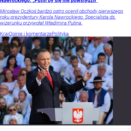
Nawrockiego. „Putin by się nie powstydził”
Mirosław Oczkoś bardzo ostro ocenił obchody pierwszego
roku prezydentury Karola Nawrockiego. Specjalista ds.
wizerunku przywołał Władimira Putina.
Kraj
Opinie i komentarze
Polityka