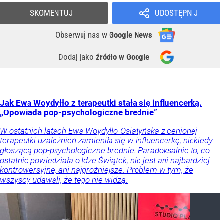
SKOMENTUJ
UDOSTĘPNIJ
Obserwuj nas
w
Google News
Dodaj jako
źródło w Google
Jak Ewa Woydyłło z terapeutki stała się influencerką.
„Opowiada pop-psychologiczne brednie”
W ostatnich latach Ewa Woydyłło-Osiatyńska z cenionej
terapeutki uzależnień zamieniła się w influencerkę, niekiedy
głoszącą pop-psychologiczne brednie. Paradoksalnie to, co
ostatnio powiedziała o Idze Świątek, nie jest ani najbardziej
kontrowersyjne, ani najgroźniejsze. Problem w tym, że
wszyscy udawali, że tego nie widzą.