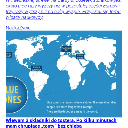
około pięć razy wyższy niż w pozostałej części Europy i
trzy razy wyższy niż na całej wyspie. Przyjrzeli się temu
włoscy naukowcy.
Nauka
Życie
Wlewam 3 składniki do tostera. Po kilku minutach
mam chrupiące „tosty” bez chleba