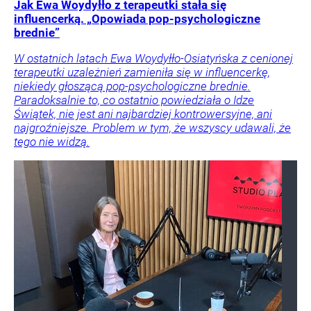
Jak Ewa Woydyłło z terapeutki stała się
influencerką. „Opowiada pop-psychologiczne
brednie”
W ostatnich latach Ewa Woydyłło-Osiatyńska z cenionej
terapeutki uzależnień zamieniła się w influencerkę,
niekiedy głoszącą pop-psychologiczne brednie.
Paradoksalnie to, co ostatnio powiedziała o Idze
Świątek, nie jest ani najbardziej kontrowersyjne, ani
najgroźniejsze. Problem w tym, że wszyscy udawali, że
tego nie widzą.