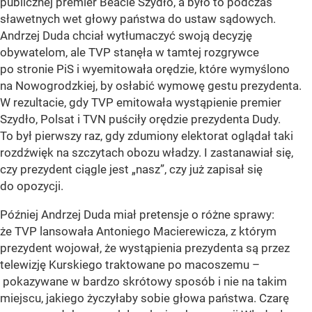
publicznej premier Beacie Szydło, a było to podczas
sławetnych wet głowy państwa do ustaw sądowych.
Andrzej Duda chciał wytłumaczyć swoją decyzję
obywatelom, ale TVP stanęła w tamtej rozgrywce
po stronie PiS i wyemitowała orędzie, które wymyślono
na Nowogrodzkiej, by osłabić wymowę gestu prezydenta.
W rezultacie, gdy TVP emitowała wystąpienie premier
Szydło, Polsat i TVN puściły orędzie prezydenta Dudy.
To był pierwszy raz, gdy zdumiony elektorat oglądał taki
rozdźwięk na szczytach obozu władzy. I zastanawiał się,
czy prezydent ciągle jest „nasz”, czy już zapisał się
do opozycji.
Później Andrzej Duda miał pretensje o różne sprawy:
że TVP lansowała Antoniego Macierewicza, z którym
prezydent wojował, że wystąpienia prezydenta są przez
telewizję Kurskiego traktowane po macoszemu –
pokazywane w bardzo skrótowy sposób i nie na takim
miejscu, jakiego życzyłaby sobie głowa państwa. Czarę