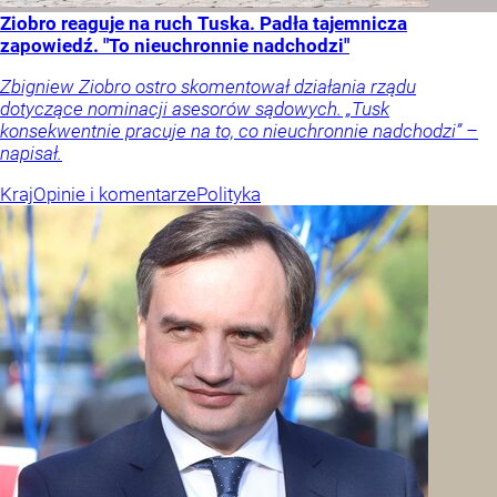
Ziobro reaguje na ruch Tuska. Padła tajemnicza
zapowiedź. "To nieuchronnie nadchodzi"
Zbigniew Ziobro ostro skomentował działania rządu
dotyczące nominacji asesorów sądowych. „Tusk
konsekwentnie pracuje na to, co nieuchronnie nadchodzi” –
napisał.
Kraj
Opinie i komentarze
Polityka