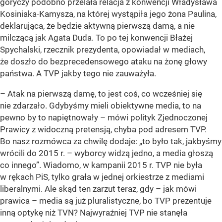
goryczy podobno przelała relacja z konwencji Władysława
Kosiniaka-Kamysza, na której wystąpiła jego żona Paulina,
deklarująca, że będzie aktywną pierwszą damą, a nie
milczącą jak Agata Duda. To po tej konwencji Błażej
Spychalski, rzecznik prezydenta, opowiadał w mediach,
że doszło do bezprecedensowego ataku na żonę głowy
państwa. A TVP jakby tego nie zauważyła.
– Atak na pierwszą damę, to jest coś, co wcześniej się
nie zdarzało. Gdybyśmy mieli obiektywne media, to na
pewno by to napiętnowały – mówi polityk Zjednoczonej
Prawicy z widoczną pretensją, chyba pod adresem TVP.
Bo nasz rozmówca za chwilę dodaje: „to było tak, jakbyśmy
wrócili do 2015 r. – wyborcy widzą jedno, a media głoszą
co innego”. Wiadomo, w kampanii 2015 r. TVP nie była
w rękach PiS, tylko grała w jednej orkiestrze z mediami
liberalnymi. Ale skąd ten zarzut teraz, gdy – jak mówi
prawica – media są już pluralistyczne, bo TVP prezentuje
inną optykę niż TVN? Najwyraźniej TVP nie stanęła