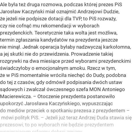
Ale była też druga rozmowa, podczas której prezes PiS
Jarosław Kaczyński miał oznajmić Andrzejowi Dudzie,
że jeżeli nie podpisze dotacji dla TVP, to PiS rozważy,
czy nie cofnąć mu rekomendacji w wyborach
prezydenckich. Teoretycznie taka wolta jest możliwa,
termin zgłaszania kandydatów na prezydenta jeszcze
nie minął. Jednak operacja byłaby nadzwyczaj karkołomna,
a jej skutki nie do przewidzenia. Prowadzenie takiej
rozgrywki na dwa miesiące przed wyborami prezydenckimi
świadczyłoby o emocjonalnym amoku. Rzecz w tym,
że w PiS momentalnie wróciła niechęć do Dudy, podobna
do tej z czasów, gdy odmówił podpisania dwóch ustaw
sądowych i zwalczał ówczesnego szefa MON Antoniego
Macierewicza. – Otoczenie prezydenta postanowiło
upokorzyć Jarosława Kaczyńskiego, wypuszczając
do mediów przeciek o spotkaniu prezesa z prezydentem –
mówi polityk PiS. – Jeżeli już teraz Andrzej Duda stawia się
prezesowi, to po wyborach nie będzie prezydentem
wspierającym reformy dobrej zmiany.