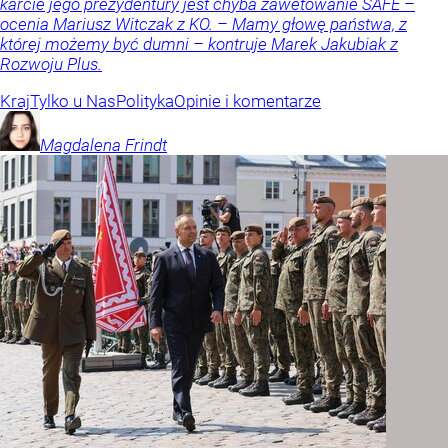
karcie jego prezydentury jest chyba zawetowanie SAFE –
ocenia Mariusz Witczak z KO. – Mamy głowę państwa, z
której możemy być dumni – kontruje Marek Jakubiak z
Rozwoju Plus.
Kraj
Tylko u Nas
Polityka
Opinie i komentarze
Magdalena
Frindt