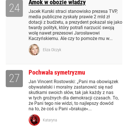
Amok w obozie władzy
24
Jacek Kurski straci stanowisko prezesa TVP,
media publiczne zyskały prawie 2 mld zł
dotacji z budżetu, a prezydent pokazał się jako
twardy polityk, który potraﬁ narzucić swoją
wolę nawet prezesowi Jarosławowi
Kaczyńskiemu. Ale czy to pomoże mu w...
Eliza Olczyk
Pochwała symetryzmu
27
Jan Vincent Rostowski: „Pani ma obowiązek
obywatelski i moralny zastanowić się nad
skutkami swoich słów, tak jak każdy z nas
w tych groźnych dla demokracji czasach. To,
że Pani tego nie widzi, to najlepszy dowód
na to, że coś u Pani »brakuje«...
Kataryna