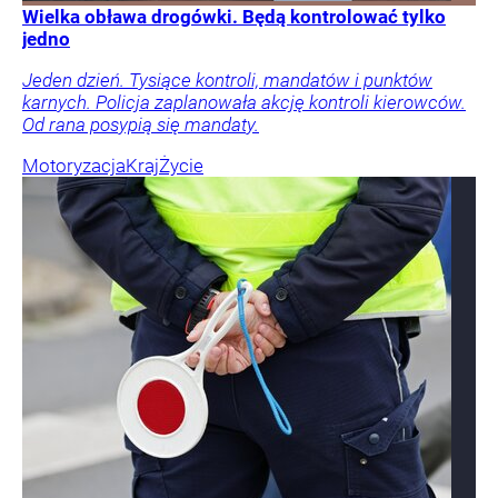
Wielka obława drogówki. Będą kontrolować tylko
jedno
Jeden dzień. Tysiące kontroli, mandatów i punktów
karnych. Policja zaplanowała akcję kontroli kierowców.
Od rana posypią się mandaty.
Motoryzacja
Kraj
Życie