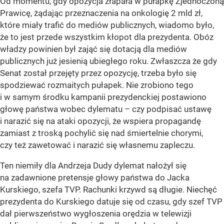
Od momentu, gdy opozycja złapała w pułapkę Zjednoczoną
Prawicę, żądając przeznaczenia na onkologię 2 mld zł,
które miały trafić do mediów publicznych, wiadomo było,
że to jest przede wszystkim kłopot dla prezydenta. Obóz
władzy powinien był zająć się dotacją dla mediów
publicznych już jesienią ubiegłego roku. Zwłaszcza że gdy
Senat został przejęty przez opozycję, trzeba było się
spodziewać rozmaitych pułapek. Nie zrobiono tego
i w samym środku kampanii prezydenckiej postawiono
głowę państwa wobec dylematu – czy podpisać ustawę
i narazić się na ataki opozycji, że wspiera propagandę
zamiast z troską pochylić się nad śmiertelnie chorymi,
czy też zawetować i narazić się własnemu zapleczu.
Ten niemiły dla Andrzeja Dudy dylemat nałożył się
na zadawnione pretensje głowy państwa do Jacka
Kurskiego, szefa TVP. Rachunki krzywd są długie. Niechęć
prezydenta do Kurskiego datuje się od czasu, gdy szef TVP
dał pierwszeństwo wygłoszenia orędzia w telewizji