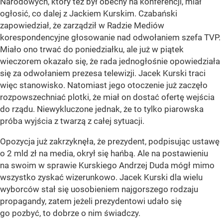
Narodowych, który też był obecny na konferencji, miał
ogłosić, co dalej z Jackiem Kurskim. Czabański
zapowiedział, że zarządził w Radzie Mediów
korespondencyjne głosowanie nad odwołaniem szefa TVP.
Miało ono trwać do poniedziałku, ale już w piątek
wieczorem okazało się, że rada jednogłośnie opowiedziała
się za odwołaniem prezesa telewizji. Jacek Kurski traci
więc stanowisko. Natomiast jego otoczenie już zaczęło
rozpowszechniać plotki, że miał on dostać ofertę wejścia
do rządu. Niewykluczone jednak, że to tylko piarowska
próba wyjścia z twarzą z całej sytuacji.
Opozycja już zakrzyknęła, że prezydent, podpisując ustawę
o 2 mld zł na media, okrył się hańbą. Ale na postawieniu
na swoim w sprawie Kurskiego Andrzej Duda mógł mimo
wszystko zyskać wizerunkowo. Jacek Kurski dla wielu
wyborców stał się uosobieniem najgorszego rodzaju
propagandy, zatem jeżeli prezydentowi udało się
go pozbyć, to dobrze o nim świadczy.