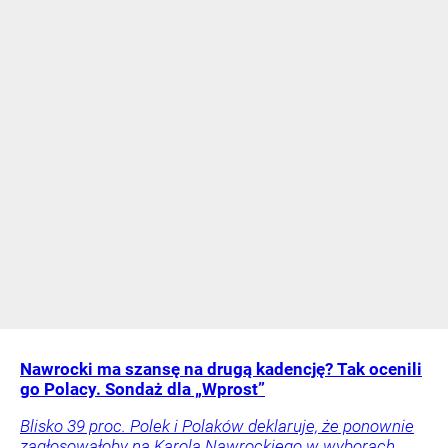
Nawrocki ma szansę na drugą kadencję? Tak ocenili
go Polacy. Sondaż dla „Wprost”
Blisko 39 proc. Polek i Polaków deklaruje, że ponownie
zagłosowałoby na Karola Nawrockiego w wyborach