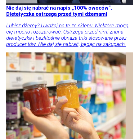
Nie daj się nabrać na napis „100% owoców”.
Dietetyczka ostrzega przed tymi dżemami
Lubisz dżemy? Uważaj na te ze sklepu. Niektóre mogą
cię mocno rozczarować. Ostrzega przed nimi znana
dietetyczka i bezlitośnie obnaża triki stosowane przez
producentów. Nie daj się nabrać, będąc na zakupach.