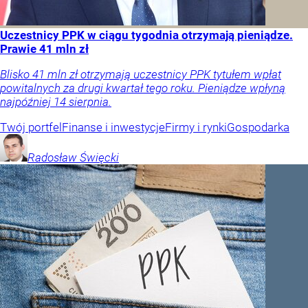
Uczestnicy PPK w ciągu tygodnia otrzymają pieniądze.
Prawie 41 mln zł
Blisko 41 mln zł otrzymają uczestnicy PPK tytułem wpłat
powitalnych za drugi kwartał tego roku. Pieniądze wpłyną
najpóźniej 14 sierpnia.
Twój portfel
Finanse i inwestycje
Firmy i rynki
Gospodarka
Radosław
Święcki