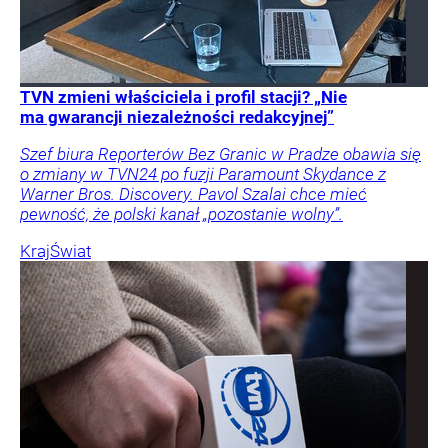
TVN zmieni właściciela i profil stacji? „Nie
ma gwarancji niezależności redakcyjnej”
Szef biura Reporterów Bez Granic w Pradze obawia się
o zmiany w TVN24 po fuzji Paramount Skydance z
Warner Bros. Discovery. Pavol Szalai chce mieć
pewność, że polski kanał „pozostanie wolny”.
Kraj
Świat