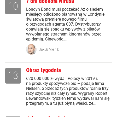
7 dni dookoła wirusa
10
Londyn Bond musi poczekać Aż o siedem
miesięcy odłożono planowaną w Londynie
światową premierę nowego ﬁlmu
o przygodach agenta 007. Dystrybutorzy
obawiają się spadku wpływów z biletów,
wywołanego strachem kinomanów przed
epidemią. Cineworld,...
Jakub Mielnik
Obraz tygodnia
13
620 000 000 zł wydali Polacy w 2019 r.
na produkty spożywcze bio – podaje ﬁrma
Nielsen. Sprzedaż tych produktów rośnie trzy
razy szybciej niż cały rynek. Wygrany Robert
Lewandowski tydzień temu wydawał nam się
przegranym, a tu już płyną wieści, że...