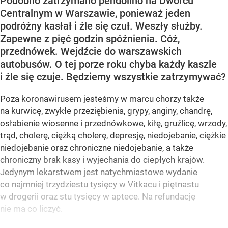
Podobno zatrzymano pendolino na Dworcu
Centralnym w Warszawie, ponieważ jeden
podróżny kasłał i źle się czuł. Weszły służby.
Zapewne z pięć godzin spóźnienia. Cóż,
przednówek. Wejdźcie do warszawskich
autobusów. O tej porze roku chyba każdy kaszle
i źle się czuje. Będziemy wszystkie zatrzymywać?
Poza koronawirusem jesteśmy w marcu chorzy także
na kurwicę, zwykłe przeziębienia, grypy, anginy, chandrę,
osłabienie wiosenne i przednówkowe, kiłę, gruźlicę, wrzody,
trąd, cholerę, ciężką cholerę, depresję, niedojebanie, ciężkie
niedojebanie oraz chroniczne niedojebanie, a także
chroniczny brak kasy i wyjechania do ciepłych krajów.
Jedynym lekarstwem jest natychmiastowe wydanie
co najmniej trzydziestu tysięcy w Vitkacu i piętnastu
w drogerii oraz stu tysięcy w aptece. Na refundację
nie ma co liczyć.