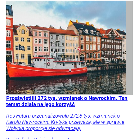
Prześwietlili 272 tys. wzmianek o Nawrockim. Ten
temat działa na jego korzyść
Res Futura przeanalizowała 272,8 tys. wzmianek o
Karolu Nawrockim. Krytyka przeważa, ale w sprawie
Wołynia proporcje się odwracają.