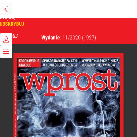
PRZEJDŹ
NA
WPROST
STRONĘ
GŁÓWNĄ
UBSKRYBUJ
Tygodnik Wprost
ZALOGUJ
Wydanie
: 11/2020
(1927)
MENU