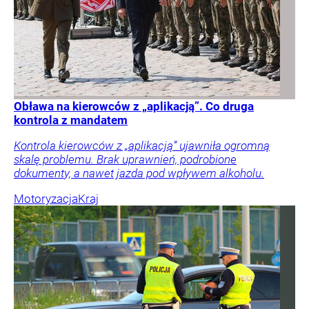
Obława na kierowców z „aplikacją”. Co druga
kontrola z mandatem
Kontrola kierowców z „aplikacją” ujawniła ogromną
skalę problemu. Brak uprawnień, podrobione
dokumenty, a nawet jazda pod wpływem alkoholu.
Motoryzacja
Kraj