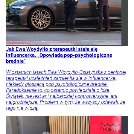
Jak Ewa Woydyłło z terapeutki stała się
influencerką. „Opowiada pop-psychologiczne
brednie”
W ostatnich latach Ewa Woydyłło-Osiatyńska z cenionej
terapeutki uzależnień zamieniła się w influencerkę,
niekiedy głoszącą pop-psychologiczne brednie.
Paradoksalnie to, co ostatnio powiedziała o Idze
Świątek, nie jest ani najbardziej kontrowersyjne, ani
najgroźniejsze. Problem w tym, że wszyscy udawali, że
tego nie widzą.