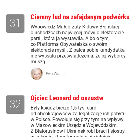
Ciemny lud na zafajdanym podwórku
31
Wypowiedź Małgorzaty Kidawy-Błońskiej
o uchodźcach najwięcej mówi o elektoracie
partii, która ją wystawiła. Albo o tym,
co Platforma Obywatelska o swoim
elektoracie myśli. Z palca sobie kandydatka
nie wyssała przeświadczenia, że jej wyborcy
muszą...
Ewa Wanat
Ojciec Leonard od oszustw
32
Były ksiądz bierze 1,5 tys. euro
od obcokrajowców za legalizację ich pobytu
w Polsce. Powołuje się przy tym na wpływy
w Mazowieckim Urzędzie Wojewódzkim.
Z Białorusinów i Ukrainek robi braci i siostry
w zakonie, który formalnie nie istnieje.