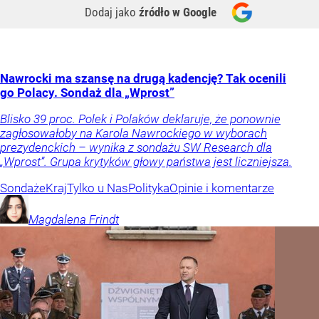
Dodaj jako
źródło w Google
Nawrocki ma szansę na drugą kadencję? Tak ocenili
go Polacy. Sondaż dla „Wprost”
Blisko 39 proc. Polek i Polaków deklaruje, że ponownie
zagłosowałoby na Karola Nawrockiego w wyborach
prezydenckich – wynika z sondażu SW Research dla
„Wprost”. Grupa krytyków głowy państwa jest liczniejsza.
Sondaże
Kraj
Tylko u Nas
Polityka
Opinie i komentarze
Magdalena
Frindt