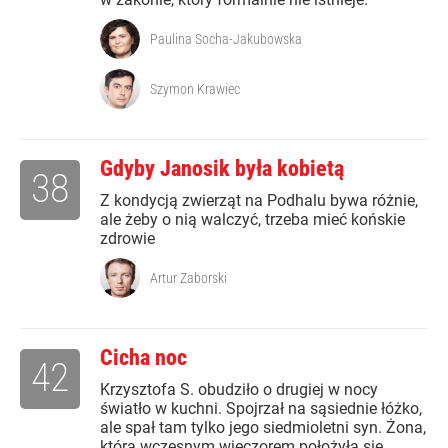
Paulina Socha-Jakubowska
Szymon Krawiec
Gdyby Janosik była kobietą
38
Z kondycją zwierząt na Podhalu bywa różnie,
ale żeby o nią walczyć, trzeba mieć końskie
zdrowie
Artur Zaborski
Cicha noc
42
Krzysztofa S. obudziło o drugiej w nocy
światło w kuchni. Spojrzał na sąsiednie łóżko,
ale spał tam tylko jego siedmioletni syn. Żona,
która wczesnym wieczorem położyła się