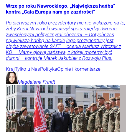
Wrze po roku Nawrockiego. „Największa hańba”
kontra „Cała Europa nam go zazdrości”
Po pierwszym roku prezydentury nic nie wskazuje na to,
żeby Karol Nawrocki wyciszył spory między dwoma
zwaśnionymi politycznymi obozami. – Dotychczas
największą hańbą na karcie jego prezydentury jest
chyba zawetowanie SAFE – ocenia Mariusz Witczak z
KO. – Mamy głowę państwa, z której możemy być
dumni – kontruje Marek Jakubiak z Rozwoju Plus.
Kraj
Tylko u Nas
Polityka
Opinie i komentarze
Magdalena
Frindt