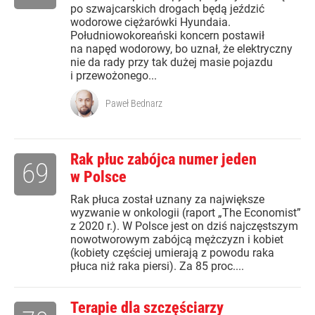
po szwajcarskich drogach będą jeździć
wodorowe ciężarówki Hyundaia.
Południowokoreański koncern postawił
na napęd wodorowy, bo uznał, że elektryczny
nie da rady przy tak dużej masie pojazdu
i przewożonego...
Paweł Bednarz
Rak płuc zabójca numer jeden
69
w Polsce
Rak płuca został uznany za największe
wyzwanie w onkologii (raport „The Economist”
z 2020 r.). W Polsce jest on dziś najczęstszym
nowotworowym zabójcą mężczyzn i kobiet
(kobiety częściej umierają z powodu raka
płuca niż raka piersi). Za 85 proc....
Terapie dla szczęściarzy