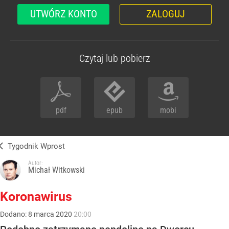
UTWÓRZ KONTO
ZALOGUJ
Czytaj lub pobierz
pdf
epub
mobi
Tygodnik Wprost
Autor:
Michał Witkowski
Koronawirus
Dodano:
8
marca
2020
20:00