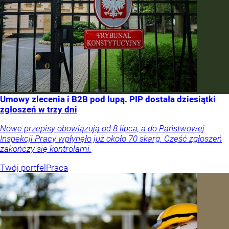
Umowy zlecenia i B2B pod lupą. PIP dostała dziesiątki
zgłoszeń w trzy dni
Nowe przepisy obowiązują od 8 lipca, a do Państwowej
Inspekcji Pracy wpłynęło już około 70 skarg. Część zgłoszeń
zakończy się kontrolami.
Twój portfel
Praca