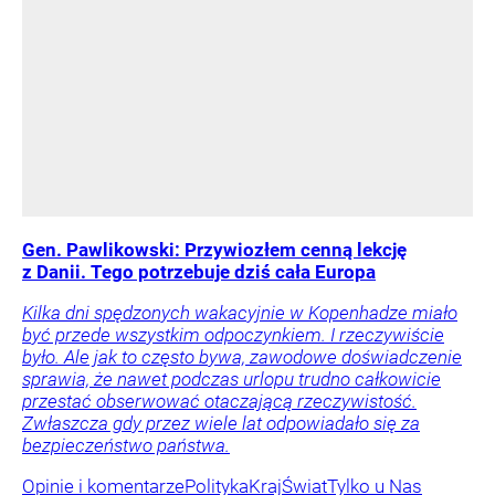
Gen. Pawlikowski: Przywiozłem cenną lekcję
z Danii. Tego potrzebuje dziś cała Europa
Kilka dni spędzonych wakacyjnie w Kopenhadze miało
być przede wszystkim odpoczynkiem. I rzeczywiście
było. Ale jak to często bywa, zawodowe doświadczenie
sprawia, że nawet podczas urlopu trudno całkowicie
przestać obserwować otaczającą rzeczywistość.
Zwłaszcza gdy przez wiele lat odpowiadało się za
bezpieczeństwo państwa.
Opinie i komentarze
Polityka
Kraj
Świat
Tylko u Nas